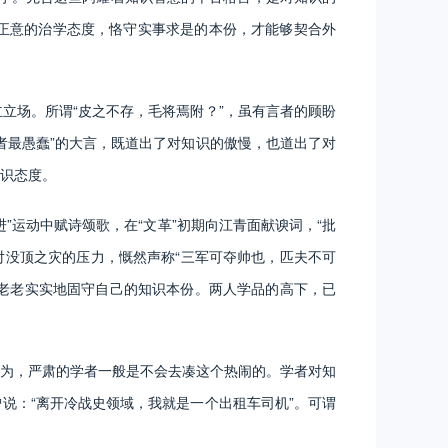
正意的治学态度，恪守实事求是的本份，才能够契合外
场。所谓“皮之不存，毛将焉附？”，虽有言者的顾盼
者最愚蠢”的大言，既道出了对知识的傲慢，也道出了对
识态度。
运动中赋诗颂歌，在“文革”初期向江青面献谀词，“批
对没顶之灾的压力，慨然声称“三军可夺帅也，匹夫不可
是老老实实地固守自己的知识本份。两人学品的高下，已
为，严肃的学者一般是不会去凑这个热闹的。学者对知
说：“离开冷战史领域，我就是一个出租车司机”。可谓