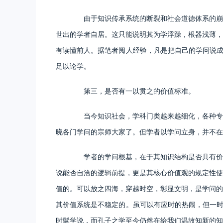
由于知识传承系统的断裂和社会道德体系的崩溃
世出的学者自居。这只能说明其为学浮躁，根器浅薄，
有读懂前人。据笔者阅人经验，凡是把自己的学问说成
足以论学。
第三，是否有一以贯之的价值标准。
当今知识社会，学科门类越来越细化，各种专业
晓各门学问的宗师大家了。但学者以学问立身，并不在
学者的学问根基，在于其知识结构是否具有价值
说能否自洽的逻辑前提，更是其核心价值观的规定性使
值的。可以放之四海，穿越时空，彰显文明，是学问的
其价值系统是不稳定的。虽可以有应时的热闹，但一时
时髦学说，而孔子之学至今仍然在给我们温故知新的知