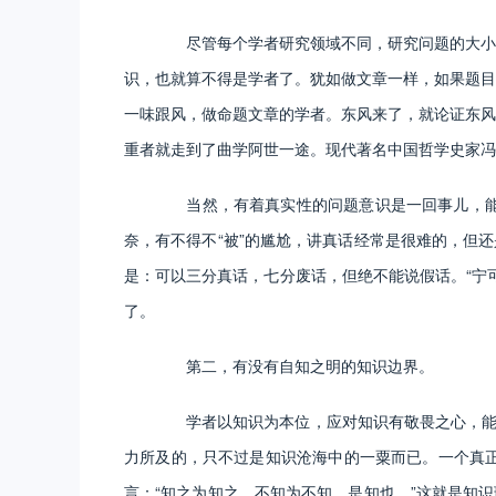
尽管每个学者研究领域不同，研究问题的大小不
识，也就算不得是学者了。犹如做文章一样，如果题目
一味跟风，做命题文章的学者。东风来了，就论证东风
重者就走到了曲学阿世一途。现代著名中国哲学史家冯
当然，有着真实性的问题意识是一回事儿，能不
奈，有不得不“被”的尴尬，讲真话经常是很难的，但
是：可以三分真话，七分废话，但绝不能说假话。“宁
了。
第二，有没有自知之明的知识边界。
学者以知识为本位，应对知识有敬畏之心，能够
力所及的，只不过是知识沧海中的一粟而已。一个真
言：“知之为知之，不知为不知，是知也。”这就是知