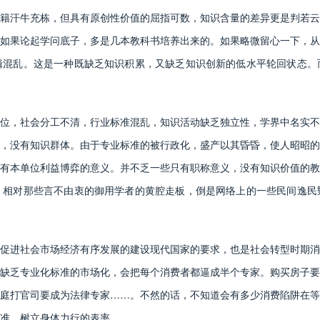
籍汗牛充栋，但具有原创性价值的屈指可数，知识含量的差异更是判若云
如果论起学问底子，多是几本教科书培养出来的。如果略微留心一下，从
辑混乱。这是一种既缺乏知识积累，又缺乏知识创新的低水平轮回状态。
，社会分工不清，行业标准混乱，知识活动缺乏独立性，学界中名实不
，没有知识群体。由于专业标准的被行政化，盛产以其昏昏，使人昭昭的
有本单位利益博弈的意义。并不乏一些只有职称意义，没有知识价值的教
。相对那些言不由衷的御用学者的黄腔走板，倒是网络上的一些民间逸民
进社会市场经济有序发展的建设现代国家的要求，也是社会转型时期消
缺乏专业化标准的市场化，会把每个消费者都逼成半个专家。购买房子要
庭打官司要成为法律专家……。不然的话，不知道会有多少消费陷阱在等
准，树立身体力行的表率。