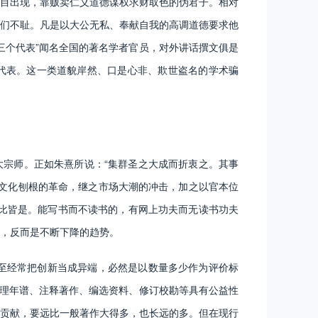
目出现，靠贩卖仁义道德谋权求财取色的伪君子。相对
们不耻。凡是以大公无私、奉献自我的高调道德要求他
三个代表”闻名全国的著名学者官员，对外讲话撰文俱是
代表。这一类道貌岸然、口是心非、欺世盗名的学术骗
宗师。正如朱熹所说：“集群圣之大成而折衷之。其事
文化刨根的革命，继之市场大潮的冲击，加之以官本位
比比皆是。能写书而不读书的，有网上功夫而无读书功夫
，反而是不断下降的趋势。
至经常把创新当成异端，必然是以数量多少作为评价标
整理年谱、注释著作、编选资料、修订校勘等具有公益性
贡献，要远比一般著作大得多，也长远的多。但在现行