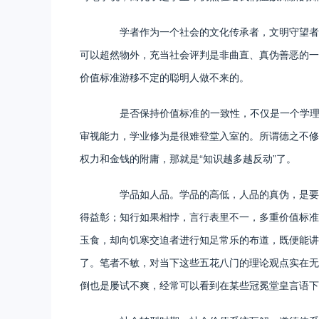
学者作为一个社会的文化传承者，文明守望者，
可以超然物外，充当社会评判是非曲直、真伪善恶的一
价值标准游移不定的聪明人做不来的。
是否保持价值标准的一致性，不仅是一个学理的
审视能力，学业修为是很难登堂入室的。所谓德之不修
权力和金钱的附庸，那就是“知识越多越反动”了。
学品如人品。学品的高低，人品的真伪，是要听
得益彰；知行如果相悖，言行表里不一，多重价值标准
玉食，却向饥寒交迫者进行知足常乐的布道，既便能讲
了。笔者不敏，对当下这些五花八门的理论观点实在无
倒也是屡试不爽，经常可以看到在某些冠冕堂皇言语下