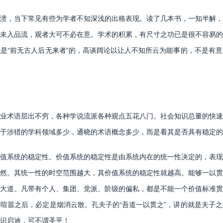
，当下常见有些为学者不知深浅的出格表现。读了几本书，一知半解，
未入品流，观者大可不必在意。学术的积累，有尺寸之功已是很不容易的
是“前无古人后无来者”的，高谈阔论以让人不知所云为能事的，不是有
术语层出不穷，各种学说流派各种观点五花八门。社会知识总量的快速
于涉猎的学科领域多少，通晓的术语概念多少，而是看其是否具有稳定的
系统的稳定性。价值系统的稳定性是由系统内在的统一性决定的，表现
然。其统一性的时空范围越大，其价值系统的稳定性就越高。能够一以贯
大道。凡带有个人、集团、党派、阶级的偏私，都是不能一个价值标准贯
喧嚣之后，必定是烟消云散。孔夫子的“吾道一以贯之”，讲的就是夫子
识启迪，可不谓圣乎！