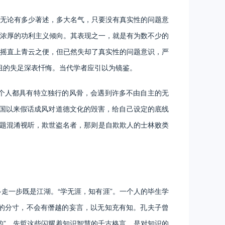
无论有多少著述，多大名气，只要没有真实性的问题意
浓厚的功利主义倾向。其表现之一，就是有为数不少的
摇直上青云之便，但已然失却了真实性的问题意识，严
判组的失足深表忏悔。当代学者应引以为镜鉴。
个人都具有特立独行的风骨，会遇到许多不由自主的无
建国以来假话成风对道德文化的毁害，给自己设定的底线
问题混淆视听，欺世盗名者，那则是自欺欺人的士林败类
一步既是江湖。“学无涯，知有涯”。一个人的毕生学
的分寸，不会有僭越的妄言，以无知充有知。孔夫子曾
的”。先哲这些闪耀着知识智慧的千古格言，是对知识的