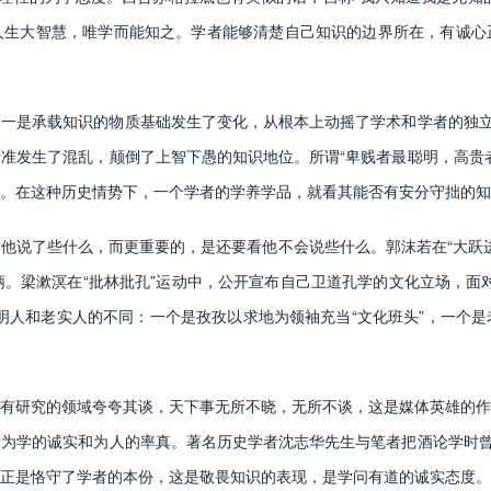
人生大智慧，唯学而能知之。学者能够清楚自己知识的边界所在，有诚心
是承载知识的物质基础发生了变化，从根本上动摇了学术和学者的独立立
准发生了混乱，颠倒了上智下愚的知识地位。所谓“卑贱者最聪明，高贵
。在这种历史情势下，一个学者的学养学品，就看其能否有安分守拙的知
了些什么，而更重要的，是还要看他不会说些什么。郭沫若在“大跃进”
笑柄。梁漱溟在“批林批孔”运动中，公开宣布自己卫道孔学的文化立场，面
明人和老实人的不同：一个是孜孜以求地为领袖充当“文化班头”，一个
研究的领域夸夸其谈，天下事无所不晓，无所不谈，这是媒体英雄的作
为学的诚实和为人的率真。著名历史学者沈志华先生与笔者把酒论学时曾
正是恪守了学者的本份，这是敬畏知识的表现，是学问有道的诚实态度。