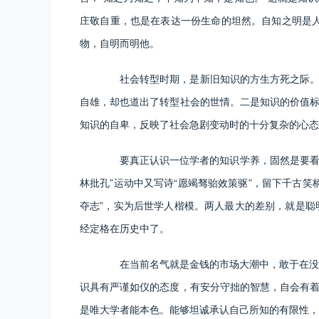
庄敬自重，也是在表达一份生命的坦然。自知之明是
物，自明而明他。
社会转型时期，是新旧知识的方生方死之际。一
自雄，却也道出了转型社会的世情。二是知识的价值标
知识的自卑，反映了社会急剧变动时的十分复杂的心态
要真正认识一位学者的知识学养，固然是要看他说
林批孔”运动中又写诗“愿竭驽骀效策驱”，留下千古
夺志”，实为后世学人楷模。两人最大的差别，就是聪
经定格在历史中了。
在当前名气就是金钱的市场大潮中，敢于在没有
识具有严谨如仪的态度，有安分守拙的智慧，自会有着
是唯大学者能本色。能够坦诚承认自己所知的有限性，