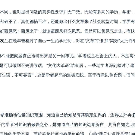
同，但对提出问题的真实性要求并无二致。无论有多高的学历、学衔，
都破不了，真伪都搞不准，还能做出什么文章来？社会转型时期，学界有
好西风恶；西风来了，就论证西风好东风恶。固然可以领风气之先，有扶
友兰在晚年曾检讨了自己一生治学经历，对在“文革”中参加“梁效”大批
能把问题真正地讲出来是另一回事儿。学者也是社会上的人，不是每
还是可以做到不去讲假话。“文化大革命”结束后，一些老学者深刻检讨了
可失语，不可妄言”，这是学者起码的道德底线。至于有意以伪命题，假
准确地估量知识范围，知道自己所知是有其确定边界的，边界之外再多走
正的学者对知识的敬畏之心，是知道自己的知识边界所在，具有自知之明
识理性的为学态度。西哲苏格拉底也有类似的话，自称“我只知道我是无知