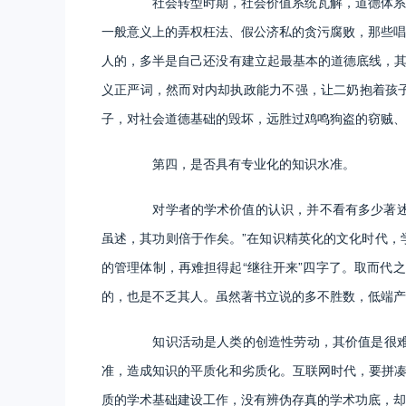
社会转型时期，社会价值系统瓦解，道德体系崩
一般意义上的弄权枉法、假公济私的贪污腐败，那些唱
人的，多半是自己还没有建立起最基本的道德底线，其
义正严词，然而对内却执政能力不强，让二奶抱着孩子
子，对社会道德基础的毁坏，远胜过鸡鸣狗盗的窃贼、
第四，是否具有专业化的知识水准。
对学者的学术价值的认识，并不看有多少著述，
虽述，其功则倍于作矣。”在知识精英化的文化时代，
的管理体制，再难担得起“继往开来”四字了。取而代
的，也是不乏其人。虽然著书立说的多不胜数，低端产
知识活动是人类的创造性劳动，其价值是很难量
准，造成知识的平质化和劣质化。互联网时代，要拼凑
质的学术基础建设工作，没有辨伪存真的学术功底，却