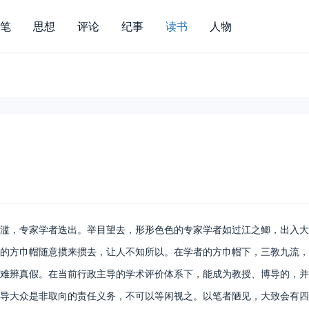
笔
思想
评论
纪事
读书
人物
，专家学者迭出。举目望去，形形色色的专家学者如过江之鲫，出入大
的方巾帽随意掼来掼去，让人不知所以。在学者的方巾帽下，三教九流，
难辨真假。在当前行政主导的学术评价体系下，能成为教授、博导的，并
导大众是非取向的责任义务，不可以等闲视之。以笔者陋见，大致会有四