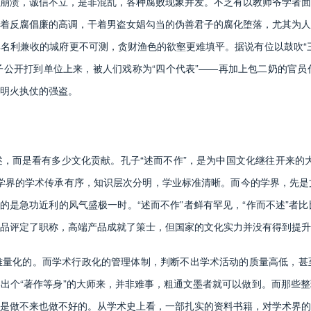
溃，诚信不立，是非混乱，各种腐败现象并发。不乏有以教师爷学者面
着反腐倡廉的高调，干着男盗女娼勾当的伪善君子的腐化堕落，尤其为人
名利兼收的城府更不可测，贪财渔色的欲壑更难填平。据说有位以鼓吹“
公开打到单位上来，被人们戏称为“四个代表”——再加上包二奶的官员
明火执仗的强盗。
而是看有多少文化贡献。孔子“述而不作”，是为中国文化继往开来的大
学界的学术传承有序，知识层次分明，学业标准清晰。而今的学界，先是
之的是急功近利的风气盛极一时。“述而不作”者鲜有罕见，“作而不述”者
品评定了职称，高端产品成就了策士，但国家的文化实力并没有得到提升
化的。而学术行政化的管理体制，判断不出学术活动的质量高低，甚
出个“著作等身”的大师来，并非难事，粗通文墨者就可以做到。而那些
是做不来也做不好的。从学术史上看，一部扎实的资料书籍，对学术界的