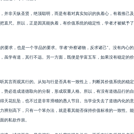
并非天纵圣贤，绝顶聪明，而是有着对真实知识的执着心，有着推己及
把直尺。所以，正是因其能执着，有价值系统的稳定性，学者才被赋予了
要求，也是一个学品的要求。学者“外察诸物，反求诸己”。没有内心的
，虽学有道，其行不远。另一方面，既便是学富五车，如果没有稳定的价
其言而观其行的。从知与行是否具有一致性上，判断其价值系统的稳定
，势必造成道德取向的分裂，形成双重人格。所以，有没有道德品行的自
得天花乱坠，也不过是非常滑稽的愚人节目。当学业失去了道德内化的意
力辨别高下，只有一个笨办法，就是看其能否保持价值标准的一致性。能
面的私欲作祟。