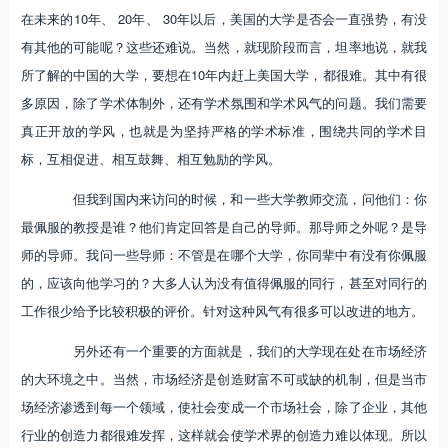
在未来的10年、 20年、 30年以后，美国的大学是否会一直强势，有没
有其他的可能呢？这些还难说。当然，就现阶段而言，坦率地说，就我
所了解的中国的大学，要想在10年内赶上美国大学，都很难。其中有很
多原因，除了学术体制外，还有学术氛围和学术风气的问题。我们需要
真正开放的学风，也就是为坚持严格的学术标准，围绕共同的学术目
标，互相促进、相互鼓舞、相互勉励的学风。
但我到国内来访问的时候，和一些大学教师交流，问他们：你
最佩服的教授是谁？他们肯定回答是自己的导师。那导师之外呢？是导
师的导师。我问一些导师：不管是在哪个大学，你同辈中有没有你佩服
的，应该向他学习的？大多人认为没有值得佩服的同行，甚至对同行的
工作很少给予比较积极的评价。针对这种风气有很多可以改进的地方。
另外还有一个重要的方面就是，我们的大学现在处在市场经济
的大环境之中。当然，市场经济是创造财富不可或缺的机制，但是当市
场经济渗透到每一个领域，使社会变成一个市场社会，除了企业，其他
行业的创造力都很难发挥，这样就会使学术界的创造力难以体现。所以