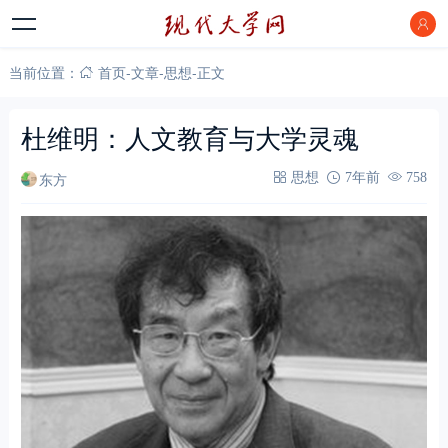
当前位置：
首页
-
文章
-
思想
-
正文
杜维明：人文教育与大学灵魂
东方
思想
7年前
758