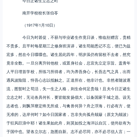
今日正诸生立志之时
南开学校校长张伯苓
（1917年1月10日）
今日为时甚促，不获与毕业诸生作竟日谈，惟临别赠言，贵精
不贵多。且平时每星期三之修身班演讲，诸生苟能悉记不忘，便已为益
宏多，然在今日喋喋也。诸生居此四年，明岁虽仍有留校不去者，然究
竟非全数。一旦分离升转他校，或置身社会，总宜先立定宗旨。盖青年
人平日埋首学校，所练习所得者，均为养吾身心，长吾志气之具，出而
遇风波险阻，恃吾心志以抵触之。正道所在，他非计也。非然者随波逐
流，图暂时之苟活，失一生之人格，则生命何足贵哉！且夫今日正诸生
立志之时，无论各具何长，要皆能发扬倡大，以备国家干城之选。设无
志者也，则飘萍靡定终无所成，与禽兽何异？舟之浮海，行必有方，使
无准的，达岸何时？如今日国家者，岂非失向孤舟颠簸（原文为颠波）
于狂风巨浪中耶！诸生果如此舟，则莫如投之海洋以自沉，使尚欲有为
于国中也。望各立尔志，急图自新。志不必尽同，亦不必尽信人言；一