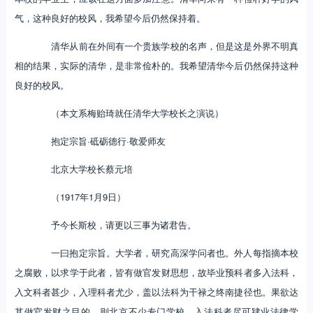
气，这种良好的校风，我希望今后仍然保持着。
清华从前在外间有一个贵族学校的名声，但是这是外界不明真
相的结果，实际的清华，是非常俭朴的。我希望清华今后仍然保持这种
良好的校风。
（本文系梅贻琦就任清华大学校长之演说）
抱定宗旨·砥砺德行·敬爱师友
北京大学校长蔡元培
（1917年1月9日）
予今长斯校，请更以三事为诸君告。
一曰抱定宗旨。大学者，研究高深学问者也。外人每指摘本校
之腐败，以求学于此者，皆有做官发财思想，故毕业预科者多入法科，
入文科者甚少，入理科者尤少，盖以法科为干禄之终南捷径也。果欲达
其做官发财之目的，则北京不少专门学校，入法科者尽可肄业法律学