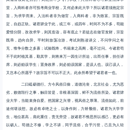
堂，入商科者亦可投考商业学校，又何必来此大学？所以诸君须抱定宗
旨，为求学而来。入法科者非为做官，入商科者，非为致富。宗旨既
定，自趋正轨。诸君肄业于此，或三年，或四年，时间不为不多，苟能
爱惜分阴，孜孜求学，则其造诣，容有底止？若徒志在做官发财，宗旨
既乖，趋向自异。平时则放荡冶游，考试则熟读讲义，不问学问之有
无，惟争分数之多寡；试验既终，书籍束之高阁，毫不过问。今诸君苟
不于此时植其基，勤其学，则将来万一因生计所迫，出而任事，担任讲
席，则必贻误学生；置身政界，则必贻误国家，是误人也。误己误人，
又岂本心所愿乎？故宗旨不可以不正大。此余所希望于诸君者一也。
二曰砥砺德行。方今风俗日偷，道德沦丧，北京社会，尤为恶
劣，败德毁行之事，触目皆是，非根基深固，鲜不为流俗所染。诸君肄
业大学，当能束身自爱。然国家之兴替，视风俗之厚薄。流俗如此，前
途何堪设想。故必有卓绝之士，以身作则，力矫颓俗。诸君为大学学
生，地位甚高，肩此重任，责无旁贷，故诸君不惟思所以感己，更必有
以砺人。苟德之不修，学之不讲，同乎流俗，合乎污世，己且为人轻