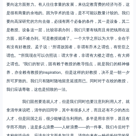
要向这方面努力。有人往往拿量的发展，来估定教育费的经济与否，这
是很有商量的余地的。因为学术的造诣，是不可能以数量计较的。我们
要向高深研究的方向去做，必须有两个必备的条件，其一是设备，其二
是教授。设备这一层，比较容易办到，我们只要有钱而且肯把钱用在这
方面，就不难办到。可是教授就难了。一个大学之所以为大学，全在于
有没有好教授。孟子说：“所谓故国者，非谓有乔木之谓也，有世臣之
谓也。”“所我现在可以仿照说：谓大学者，非谓有大楼之谓也，有大师
之谓也。”我们的智识，固有赖于教授的教导指点，就是我们的精神修
养，亦全赖有教授的inspiration。但是这样的好教授，决不是一朝一夕
所可罗致的。我们只有随时随地留意延揽而已。同时对于在校的教授，
我们应该尊敬，这也是招致的一法。
我们固然要造就人才，但是我们同时也要注意到利用人才。就
拿清华来说吧，清华的旧同学，其中有很多人才，而且还有不少的杰出
人才，但是回国之后，很少能够适当利用的。多半是用非所学，甚且有
学而不用的，这是多么浪费——人材浪费——的一件事。我们今后对于
本校的毕业生，应该在这方面多加注意。清华向来有一种俭朴好学的风