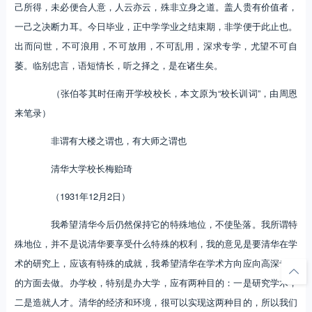
己所得，未必便合人意，人云亦云，殊非立身之道。盖人贵有价值者，
一己之决断力耳。今日毕业，正中学学业之结束期，非学便于此止也。
出而问世，不可浪用，不可放用，不可乱用，深求专学，尤望不可自
萎。临别忠言，语短情长，听之择之，是在诸生矣。
（张伯苓其时任南开学校校长，本文原为“校长训词”，由周恩
来笔录）
非谓有大楼之谓也，有大师之谓也
清华大学校长梅贻琦
（1931年12月2日）
我希望清华今后仍然保持它的特殊地位，不使坠落。我所谓特
殊地位，并不是说清华要享受什么特殊的权利，我的意见是要清华在学
术的研究上，应该有特殊的成就，我希望清华在学术方向应向高深专精
的方面去做。办学校，特别是办大学，应有两种目的：一是研究学术，
二是造就人才。清华的经济和环境，很可以实现这两种目的，所以我们