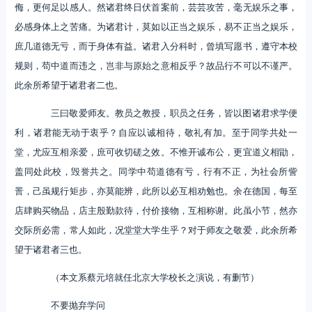
侮，更何足以感人。然诸君终日伏首案前，芸芸攻苦，毫无娱乐之事，
必感身体上之苦痛。为诸君计，莫如以正当之娱乐，易不正当之娱乐，
庶几道德无亏，而于身体有益。诸君入分科时，曾填写愿书，遵守本校
规则，苟中道而违之，岂非与原始之意相反乎？故品行不可以不谨严。
此余所希望于诸君者二也。
三曰敬爱师友。教员之教授，职员之任务，皆以图诸君求学便
利，诸君能无动于衷乎？自应以诚相待，敬礼有加。至于同学共处一
堂，尤应互相亲爱，庶可收切磋之效。不惟开诚布公，更宜道义相勖，
盖同处此校，毁誉共之。同学中苟道德有亏，行有不正，为社会所訾
詈，己虽规行矩步，亦莫能辨，此所以必互相劝勉也。余在德国，每至
店肆购买物品，店主殷勤款待，付价接物，互相称谢。此虽小节，然亦
交际所必需，常人如此，况堂堂大学生乎？对于师友之敬爱，此余所希
望于诸君者三也。
（本文系蔡元培就任北京大学校长之演说，有删节）
不要抛弃学问