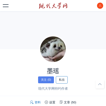
墨瑶
关注
(0)
私信
现代大学网特约作者
资料
设置
文章
(50)