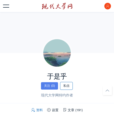
于是乎
关注
(0)
私信
现代大学网特约作者
资料
设置
文章
(191)