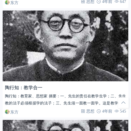
东方
思想
4年前
647
陶行知：教学合一
陶行知：教育家、思想家 摘要：一、先生的责任在教学生学；二、先生
教的法子必须根据学的法子；三、先生须一面教一面学。这是教学合一
的三种理由。…
东方
思想
4年前
545