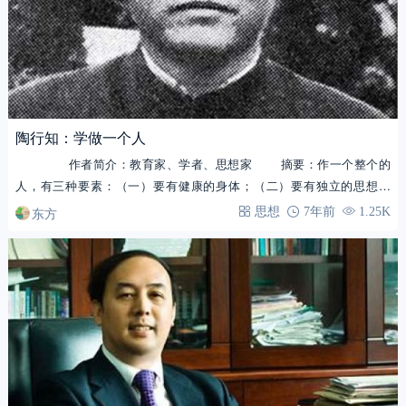
陶行知：学做一个人
作者简介：教育家、学者、思想家 摘要：作一个整个的
人，有三种要素：（一）要有健康的身体；（二）要有独立的思想；
（三）要有独…
东方
思想
7年前
1.25K