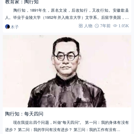
教育家：陶行知
陶行知，1891年生，原名文浚，后改知行，又改行知。安徽歙县
人。毕业于金陵大学（1952年并入南京大学）文学系。后留学美国，曾
师从实用主义教…
木子
人物
7年前
1.05K
陶行知：每天四问
现在我提出四个问题，叫做“每天四问”。 第一问：我的身体有没有
进步？ 第二问：我的学问有没有进步？ 第三问：我的工作有没有…