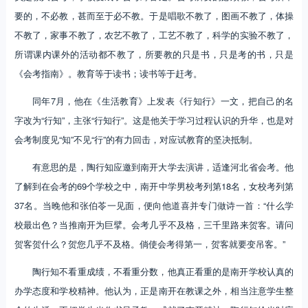
要的，不必教，甚而至于必不教。于是唱歌不教了，图画不教了，体操
不教了，家事不教了，农艺不教了，工艺不教了，科学的实验不教了，
所谓课内课外的活动都不教了，所要教的只是书，只是考的书，只是
《会考指南》。教育等于读书；读书等于赶考。
同年7月，他在《生活教育》上发表《行知行》一文，把自己的名
字改为“行知”，主张“行知行”。这是他关于学习过程认识的升华，也是对
会考制度见“知”不见“行”的有力回击，对应试教育的坚决抵制。
有意思的是，陶行知应邀到南开大学去演讲，适逢河北省会考。他
了解到在会考的69个学校之中，南开中学男校考列第18名，女校考列第
37名。当晚他和张伯苓一见面，便向他道喜并专门做诗一首：“什么学
校最出色？当推南开为巨擘。会考几乎不及格，三千里路来贺客。请问
贺客贺什么？贺您几乎不及格。倘使会考得第一，贺客就要变吊客。”
陶行知不看重成绩，不看重分数，他真正看重的是南开学校认真的
办学态度和学校精神。他认为，正是南开在教课之外，相当注意学生整