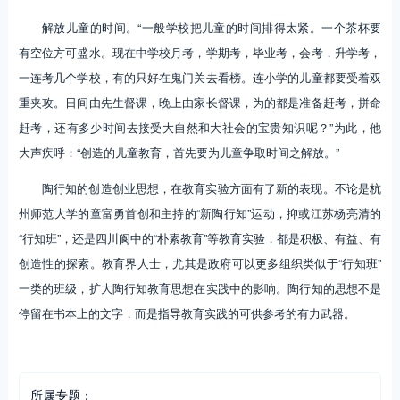
解放儿童的时间。“一般学校把儿童的时间排得太紧。一个茶杯要
有空位方可盛水。现在中学校月考，学期考，毕业考，会考，升学考，
一连考几个学校，有的只好在鬼门关去看榜。连小学的儿童都要受着双
重夹攻。日间由先生督课，晚上由家长督课，为的都是准备赶考，拼命
赶考，还有多少时间去接受大自然和大社会的宝贵知识呢？”为此，他
大声疾呼：“创造的儿童教育，首先要为儿童争取时间之解放。”
陶行知的创造创业思想，在教育实验方面有了新的表现。不论是杭
州师范大学的童富勇首创和主持的“新陶行知”运动，抑或江苏杨亮清的
“行知班”，还是四川阆中的“朴素教育”等教育实验，都是积极、有益、有
创造性的探索。教育界人士，尤其是政府可以更多组织类似于“行知班”
一类的班级，扩大陶行知教育思想在实践中的影响。陶行知的思想不是
停留在书本上的文字，而是指导教育实践的可供参考的有力武器。
所属专题：