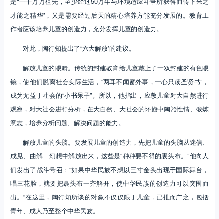
是“千千万万祖先，至少经过50万年与环境适应斗争所获得而传下来之
才能之精华”，又是需要经过后天的精心培养方能充分发展的。教育工
作者应该培养儿童的创造力，充分发挥儿童的创造力。
对此，陶行知提出了“六大解放”的建议。
解放儿童的眼睛。传统的封建教育给儿童戴上了一双封建的有色眼
镜，使他们脱离社会实际生活，“两耳不闻窗外事，一心只读圣贤书”，
成为无益于社会的“小书呆子”。所以，他指出，应教儿童对大自然进行
观察，对大社会进行分析，在大自然、大社会的怀抱中陶冶性情、锻炼
意志，培养分析问题、解决问题的能力。
解放儿童的头脑。要发展儿童的创造力，先把儿童的头脑从迷信、
成见、曲解、幻想中解放出来，这些是“种种要不得的裹头布。”他向人
们发出了战斗号召：“如果中华民族不想以三寸金头出现于国际舞台，
唱三花脸，就要把裹头布一齐解开，使中华民族的创造力可以突围而
出。”在这里，陶行知所谈的对象不仅仅限于儿童，已推而广之，包括
青年、成人乃至整个中华民族。