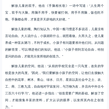
解放儿童的双手。他在《手脑相长歌》一诗中写道：“人生两个
宝，双手与大脑。用脑不用手，快要被打倒。用手不用脑，饭也吃不
饱。手脑都会用，才算是开天辟地的大好佬。”
解放儿童的嘴。陶行知认为，中国一般习惯是不多说话，儿童没有
言论自由。大人说什么，小孩就听什么，就照着做。久而久之，使儿童
养成一种盲从陋习，不利于成长。小孩子有问题要准许他们问。从问题
的解答里，可以增进他们的知识。他说：“小孩子得到言论自由，特别
是问的自由，才能充分发挥他的创造力。”
解放儿童的空间。他说：“从前的学校完全是一只鸟笼，改良的学
校是放大的鸟笼。”因此，“我们要解放小孩子的空间，让他们去接触大
自然中的花草、树木、青山、绿水、日月、星辰以及社会中之士、农、
工、商、三教九流，自由地对宇宙发问，与万物为友，并且向中外古今
三百六十行学习”。他还进一步指出：“创造需要广博的基础。解放了空
间，才能搜集丰富的资料，扩大认识的眼界，以发挥其内在之创造
力。”