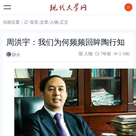
当前位置：
首页
-
文章
-
人物
-
正文
周洪宇：我们为何频频回眸陶行知
静水
人物
7年前
1.18K