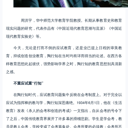
周洪宇，华中师范大学教育学院教授。长期从事教育史和教育
现实问题的研究，代表作品有《中国近现代教育思潮与流派》《中国近
现代教育实验史》等。
今天，无论是打而不倒的应试教育，还是业已提上日程的审美教
育，抑或创造创业教育，陶行知在当时均有详而得当的论述。在西方各
样教育思想此起彼伏，强势影响学界之时，陶行知的教育思想别具清新
之感。
不重应试重“行知”
在陶行知时代，应试教育问题集中反映在会考制度上。对于完全以
应试为指挥棒的教与学，陶行知深恶痛绝。1934年6月1日，他在《生活
教育》发表《杀人的会考和创造的考成》一文指出，自从会考的号令下
了之后，中国传统教育界展开了许多幕的滑稽悲剧。学生是学会考，教
员是教人会考，学校变成了会考筹备处。会考所要的必须教；会考所不