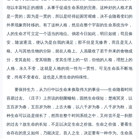
培以丰富纯正的感情，从事于促成生命系统的完善。这种好的人格才真
是一贯的；因为是一贯的，所以是经得起困苦艰难，决不会随着变幻的
外界现象而转移的。有了这种人格，然后在整个宇宙的生命系统当中，
人的生命才可立定一个适当的地位。倘若今日如此，明日如彼；苟且偷
安，随波逐流，便认为是自我的满足；那不但是无修养，而且是无人
格。人与其他生物的分际，就在人格上。人虽吸收了若干外来的食物成
分，变其血轮，变其细胞，变其生理上的一切，但他的人格，理想上的
人格，永久不变，这就是人格的统一性与一贯性。可见生命虽不断地
变，尚有不变者在。这也是人类生命的特殊性。
要保持生力，从力行中以生命来换取伟大的事业——生命随着时间
容易过去。《庄子》上所说的朝菌蟪蛄，固然生命很短；楚南冥灵，以
五百岁为春，五百岁为秋，上古大椿，以八千岁为春，八千岁为秋，这
种生命可以说是很长了，然而在整个时间系统之中，又何尝不是一刹那
的过去？故生命的长短，不足以决定生命之价值。生命之价值，要看生
命存在的意义如何，乃能决定。吾人之生，决定要有一种作为。生命虽