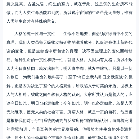
意义提高。古圣先哲，终生的努力，就在于此。这是旁的生命所不能
做，而为人类生命所能独到的。所以说宇宙间的生命虽是无量数，惟有
人类的生命才有特殊的意义。
人格的统一性与一贯性——生命不断地变，但必须求得当中不变的
真理。我们人类虽每天吸收动植矿物的滋养成分，以促进身体上新陈代
谢的变化，但是生命当中所包含的真理，决不因生理上的变化而稍移
易。这种生命的一贯性和统一性，就是人格。人因为有人格，所以不致
因为今日食猪肉，就发猪脾气；明天食牛肉，就发牛脾气。只是以一切
的物质，为我们生命的燃料罢了！至于“今日之我与昨日之我宣战”的见
解，正是因为缺乏了整个的人格观念，所以陷入于可笑的矛盾。世界上
人与人相处，彼此之间全赖有人格的认识。大家所共认为是善人的，应
该今日如此，明日也必定如此；今年如此，明年也必定如此。若是人类
无此维系，便无人类的社会可言。所谓人格，就是一贯的自我。他应当
是根据我们对于宇宙系统的研究与反省所得到的精确认识，而向着完满
的意境前进，向着真善美的世界发展的。他须努力使生命格外美满和
谐，使个人的生命与整个宇宙的生命相协调。他更须佐以渊博的知识，