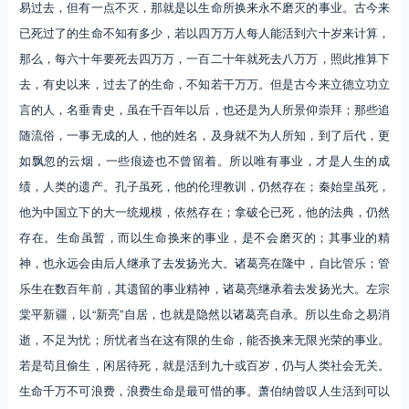
易过去，但有一点不灭，那就是以生命所换来永不磨灭的事业。古今来
已死过了的生命不知有多少，若以四万万人每人能活到六十岁来计算，
那么，每六十年要死去四万万，一百二十年就死去八万万，照此推算下
去，有史以来，过去了的生命，不知若干万万。但是古今来立德立功立
言的人，名垂青史，虽在千百年以后，也还是为人所景仰崇拜；那些追
随流俗，一事无成的人，他的姓名，及身就不为人所知，到了后代，更
如飘忽的云烟，一些痕迹也不曾留着。所以唯有事业，才是人生的成
绩，人类的遗产。孔子虽死，他的伦理教训，仍然存在；秦始皇虽死，
他为中国立下的大一统规模，依然存在；拿破仑已死，他的法典，仍然
存在。生命虽暂，而以生命换来的事业，是不会磨灭的；其事业的精
神，也永远会由后人继承了去发扬光大。诸葛亮在隆中，自比管乐；管
乐生在数百年前，其遗留的事业精神，诸葛亮继承着去发扬光大。左宗
棠平新疆，以“新亮”自居，也就是隐然以诸葛亮自承。所以生命之易消
逝，不足为忧；所忧者当在这有限的生命，能否换来无限光荣的事业。
若是苟且偷生，闲居待死，就是活到九十或百岁，仍与人类社会无关。
生命千万不可浪费，浪费生命是最可惜的事。萧伯纳曾叹人生活到可以