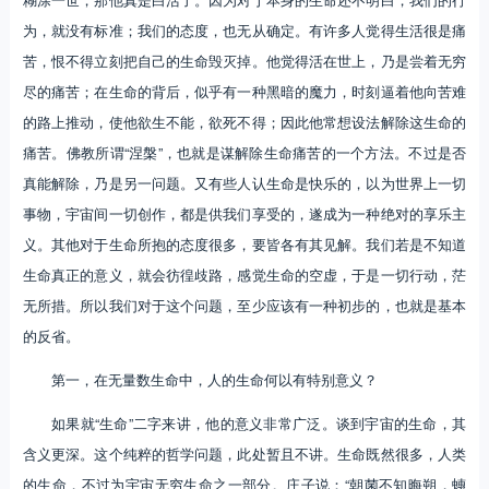
为，就没有标准；我们的态度，也无从确定。有许多人觉得生活很是痛
苦，恨不得立刻把自己的生命毁灭掉。他觉得活在世上，乃是尝着无穷
尽的痛苦；在生命的背后，似乎有一种黑暗的魔力，时刻逼着他向苦难
的路上推动，使他欲生不能，欲死不得；因此他常想设法解除这生命的
痛苦。佛教所谓“涅槃”，也就是谋解除生命痛苦的一个方法。不过是否
真能解除，乃是另一问题。又有些人认生命是快乐的，以为世界上一切
事物，宇宙间一切创作，都是供我们享受的，遂成为一种绝对的享乐主
义。其他对于生命所抱的态度很多，要皆各有其见解。我们若是不知道
生命真正的意义，就会彷徨歧路，感觉生命的空虚，于是一切行动，茫
无所措。所以我们对于这个问题，至少应该有一种初步的，也就是基本
的反省。
第一，在无量数生命中，人的生命何以有特别意义？
如果就“生命”二字来讲，他的意义非常广泛。谈到宇宙的生命，其
含义更深。这个纯粹的哲学问题，此处暂且不讲。生命既然很多，人类
的生命，不过为宇宙无穷生命之一部分。庄子说：“朝菌不知晦朔，蟪