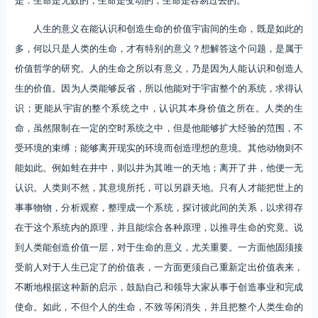
人生的意义在能认识和创造生命的价值宇宙间的生命，既是如此的
多，何以只是人类的生命，才有特别的意义？想解答这个问题，是属于
价值哲学的研究。人的生命之所以有意义，乃是因为人能认识和创造人
生的价值。因为人类能够反省，所以他能对于宇宙整个的系统，求得认
识；更能从宇宙的整个系统之中，认识其本身价值之所在。人类的生
命，虽然限制在一定的空时系统之中，但是他能够扩大经验的范围，不
受环境的束缚；能够离开现实的环境而创造理想的意境。其他动物则不
能如此。例如蛙在井中，则以井为其唯一的天地；离开了井，他便一无
认识。人类则不然，其意境所托，可以另辟天地。只有人才能把世上的
事事物物，分析观察，整理成一个系统，探讨彼此间的关系，以求得存
在于这个系统内的原理，并且能综合各种原理，以推寻生命的究竟。说
到人类能创造价值一层，对于生命的意义，尤关重要。一方面他固须接
受前人对于人生已定了的价值表，一方面更须自己重新定出价值表来，
不断地根据这种新的启示，鼓励自己和领导大家从事于创造事业和完成
使命。如此，不但个人的生命，不致等闲消失，并且把整个人类生命的