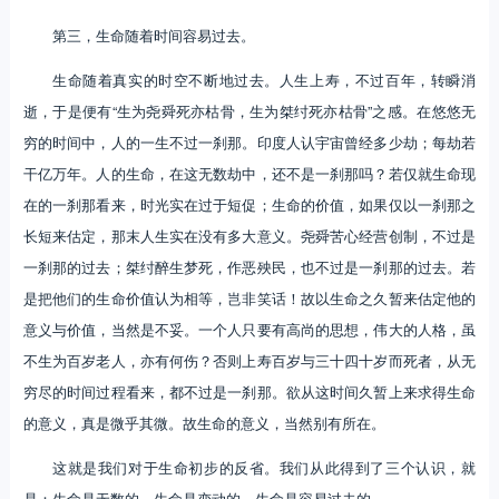
第三，生命随着时间容易过去。
生命随着真实的时空不断地过去。人生上寿，不过百年，转瞬消
逝，于是便有“生为尧舜死亦枯骨，生为桀纣死亦枯骨”之感。在悠悠无
穷的时间中，人的一生不过一刹那。印度人认宇宙曾经多少劫；每劫若
干亿万年。人的生命，在这无数劫中，还不是一刹那吗？若仅就生命现
在的一刹那看来，时光实在过于短促；生命的价值，如果仅以一刹那之
长短来估定，那末人生实在没有多大意义。尧舜苦心经营创制，不过是
一刹那的过去；桀纣醉生梦死，作恶殃民，也不过是一刹那的过去。若
是把他们的生命价值认为相等，岂非笑话！故以生命之久暂来估定他的
意义与价值，当然是不妥。一个人只要有高尚的思想，伟大的人格，虽
不生为百岁老人，亦有何伤？否则上寿百岁与三十四十岁而死者，从无
穷尽的时间过程看来，都不过是一刹那。欲从这时间久暂上来求得生命
的意义，真是微乎其微。故生命的意义，当然别有所在。
这就是我们对于生命初步的反省。我们从此得到了三个认识，就
是：生命是无数的，生命是变动的，生命是容易过去的。