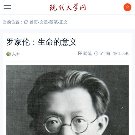
当前位置：
首页
-
文章
-
随笔
-
正文
罗家伦：生命的意义
东方
随笔
5年前
1.56K