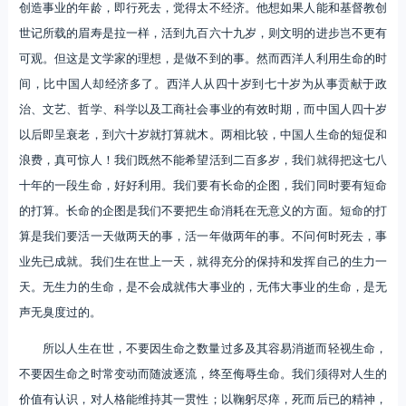
创造事业的年龄，即行死去，觉得太不经济。他想如果人能和基督教创
世记所载的眉寿是拉一样，活到九百六十九岁，则文明的进步岂不更有
可观。但这是文学家的理想，是做不到的事。然而西洋人利用生命的时
间，比中国人却经济多了。西洋人从四十岁到七十岁为从事贡献于政
治、文艺、哲学、科学以及工商社会事业的有效时期，而中国人四十岁
以后即呈衰老，到六十岁就打算就木。两相比较，中国人生命的短促和
浪费，真可惊人！我们既然不能希望活到二百多岁，我们就得把这七八
十年的一段生命，好好利用。我们要有长命的企图，我们同时要有短命
的打算。长命的企图是我们不要把生命消耗在无意义的方面。短命的打
算是我们要活一天做两天的事，活一年做两年的事。不问何时死去，事
业先已成就。我们生在世上一天，就得充分的保持和发挥自己的生力一
天。无生力的生命，是不会成就伟大事业的，无伟大事业的生命，是无
声无臭度过的。
所以人生在世，不要因生命之数量过多及其容易消逝而轻视生命，
不要因生命之时常变动而随波逐流，终至侮辱生命。我们须得对人生的
价值有认识，对人格能维持其一贯性；以鞠躬尽瘁，死而后已的精神，