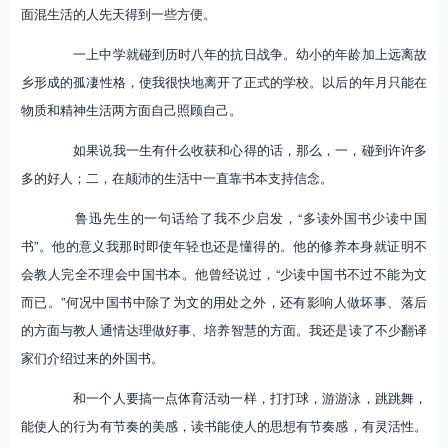
面混生活的人先天得到一些方便。
一上中学就碰到历时八年的抗日战争。幼小的年龄加上远离故
乡形成的孤凄性格，使我很快地离开了正式的学校。以后的年月只能在
物质和精神生活两方面自己照顾自己。
如果说我一生有什么收获和心得的话，那么，一，碰到许许多
多的好人；二，在颠沛的生活中一直靠书本支持信念。
鲁迅先生的一句话给了我不少启发，“多读外国书少读中国
书”。他的意义我那时即使年轻也还是懂得的。他的修养本身就证明不
会教人完全不理会中国书本。他曾经说过，“少读中国书不过不能为文
而已。”何况中国书中除了为文的用处之外，还有影响人做坏事、落后
的方面与教人通情达理做好事、培养智慧的方面。我还是读了不少翻译
家们介绍过来的外国书。
和一个人要搞一点体育活动一样，打打球，游游泳，跳跳舞，
能使人的行为有节奏的美感，读书能使人的思想有节奏感，有灵活性。