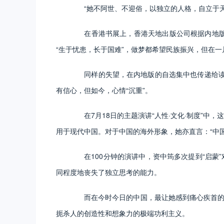
“她不阿世、不迎俗，以独立的人格，自立于天
在香港书展上，香港天地出版公司根据内地版自
“生于忧患，长于国难”，做梦都希望民族振兴，但在一
同样的失望，在内地版的自选集中也传递给读者
有信心，但如今，心情“沉重”。
在7月18日的主题演讲“人性·文化·制度”中
用于现代中国。对于中国的海外形象，她亦直言：“中国
在100分钟的演讲中，资中筠多次提到“启蒙”
同程度地丧失了独立思考的能力。
而在今时今日的中国，最让她感到痛心疾首的问
扼杀人的创造性和想象力的极端功利主义。