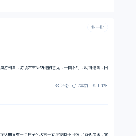
换一批
列国，游说君主采纳他的意见，一国不行，就到他国，困
评论
7年前
1.02K
在这期间有一句庄子的名言一直在我脑中回荡：“窃钩者诛，窃