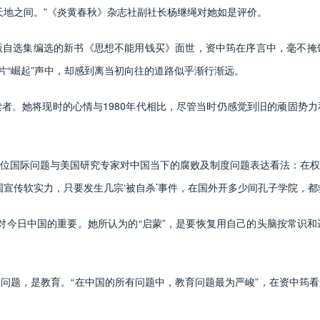
地之间。”《炎黄春秋》杂志社副社长杨继绳对她如是评价。
选集编选的新书《思想不能用钱买》面世，资中筠在序言中，毫不掩
片“崛起”声中，却感到离当初向往的道路似乎渐行渐远。
。她将现时的心情与1980年代相比，尽管当时仍感觉到旧的顽固势力
，这位国际问题与美国研究专家对中国当下的腐败及制度问题表达看法：在
宣传软实力，只要发生几宗‘被自杀’事件，在国外开多少间孔子学院，都
对今日中国的重要。她所认为的“启蒙”，是要恢复用自己的头脑按常识
题，是教育。“在中国的所有问题中，教育问题最为严峻”，在资中筠看