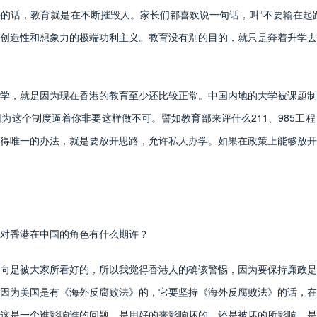
的话，教育就是在不断摧毁人。家长们都喜欢说一句话，叫“不要输在起
创造性和想象力的极端功利主义。教育没有别的目的，就只是奔着升学去
，就是因为现在香港的教育至少还比较正常。中国内地的大学被课题制
为这个制度逼着你非要这样做不可。譬如教育部来评什么211、985工
得唯一的办法，就是要放开思路，允许私人办学。如果在政策上能够放开
对香港在中国的角色有什么期许？
是被大家所看好的，所以我觉得香港人的确该警惕，因为要保持廉政是
因为美国是有《海外反腐败法》的，它要坚持《海外反腐败法》的话，在
这是一个谁影响谁的问题，是用好的来影响坏的，还是被坏的所影响，是