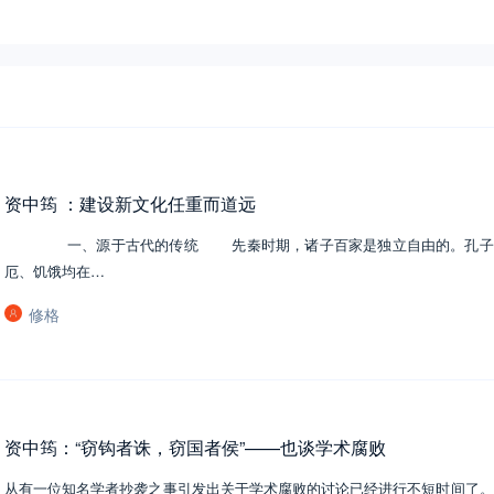
资中筠 ：建设新文化任重而道远
一、源于古代的传统 先秦时期，诸子百家是独立自由的。孔子周游
厄、饥饿均在…
修格
资中筠：“窃钩者诛，窃国者侯”——也谈学术腐败
从有一位知名学者抄袭之事引发出关于学术腐败的讨论已经进行不短时间了。