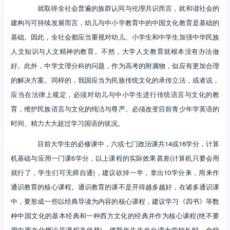
就取得全社会普遍的族群认同与伦理共识而言，就和谐社会的
建构与可持续发展而言，幼儿与中小学教育中的中国文化教育是基础的
基础。因此，全社会都应当重视对幼儿、小学生和中学生加强中华民族
人文知识与人文精神的教育。不然，大学人文教育就根本没有办法做
好。此外，中学文理分科的问题，作为高考的附属物，似应有更加合理
的解决方案。同样的，我国应当为民族传统文化的承传立法，或者说，
应当在法律上规定，必须对幼儿与中小学生进行传统语言与文化的教
育，维护民族语言与文化的纯洁与尊严。必须改变目前青少年学英语的
时间、精力大大超过学习国语的状况。
目前大学生的必修课中，六或七门政治课共14或16学分，计算
机基础与应用一门课6学分，以上课程的实际效果甚差(计算机只要会用
就行了，学生们可无师自通)，建议砍掉一半，拿出10学分来，用来作
通识教育的核心课程。通识教育的课不是开得越多越好，在诸多通识课
中，要形成一些以经典导读为内容的核心课程，建议学习《四书》等数
种中国文化的基本经典和一种西方文化的经典并作为核心课程(绝不要
用中西文化概论等课程来代替)。傅斯年先生当台湾大学校长时，全校