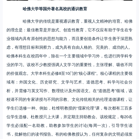
哈佛大学等国外著名高校的通识教育
哈佛大学的传统是重视通识教育，重视人文精神的培育。哈佛
的理念是：最佳教育是开放式、创造性教育，它不仅应有助于学生在专
业领域内具有原创性的思想与能力，而且要创造条件让学生善于深思熟
虑，有理想目标和洞察力，成为具有自由人格的、完美的、成功的人。
哈佛本科生在校四年中，除在一个主要领域中学习外，也进行跨学科专
业的学习。该校不少教授强调人文学习的重要性，主张理解、吸收不同
的价值观念。大学本科生必修8至10门的“核心课程”。核心课程的主要领
域有：外国文化、历史研究、文学与艺术、道德思考、科学与社会分
析，并需修习英文写作、数理统计及外国语文。在“道德思考”领域，该
校请不同的专家讲授与不同的宗教、文化传统相关的伦理道德课程，让
学生们选修一种。例如，杜维明教授的“儒家伦理”课，每次都有三百多
位学生选修。杜教授只上大课，并定期主持助教会。该校规定，每20名
学生必须配一名助教，助教参加学生的讨论(每周一次)，引导学生读
书，批解他们的读书报告。有的哈佛教授认为，任何复杂的文明必须发