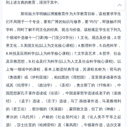
到上述古典的教育，浸润于其中。
斯坦福大学明确以博雅教育作为大学教育目标，该校要求学生
们不局限于一个专业，要有广博的知识与修养，要“均匀”，即接触不同
学科，同时了解不同文化的经典、观念与价值。该校规定学生在下列九
个领域中选修十一门课(每一门至少3学分)：1.文化、观念及价值，2.世
界文化，3.美国文化(以上为文化核心课程)；4.数理科学，5.自然科学，
6.科技及应用科学(以上为科学核心课程)；7.文学及艺术，8.哲学、社会
及宗教思想，9.社会及行为科学(以上为人文及社会科学核心课程)。以
上每一领域中的课程，基本上都是经典导读，其课程名称为：荷马的
《奥德赛》或《伊利亚德》，柏拉图的《理想国》，亚里斯多德著作选
或其《伦理学》、《政治学》，《圣经》，奥古斯丁的《忏悔录》，中
国思想家孔子著作选读或《论语》，中国道家哲学选读或老子的《道德
经》，《孟子》选读，《庄子》选读，马丁·路德著作选，马基雅维利
的《君王论》，密尔顿的《失落园》，蒙田散文选，但丁的《神曲》，
摩尔的《乌托邦》，卢梭的《社会契约论》及《论人类不平等之起
源》，莎士比亚的《哈姆雷特》及《暴风雨》，牛顿著作选，达尔文著