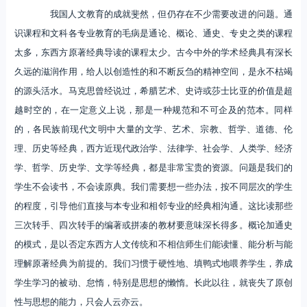
我国人文教育的成就斐然，但仍存在不少需要改进的问题。通
识课程和文科各专业教育的毛病是通论、概论、通史、专史之类的课程
太多，东西方原著经典导读的课程太少。古今中外的学术经典具有深长
久远的滋润作用，给人以创造性的和不断反刍的精神空间，是永不枯竭
的源头活水。马克思曾经说过，希腊艺术、史诗或莎士比亚的价值是超
越时空的，在一定意义上说，那是一种规范和不可企及的范本。同样
的，各民族前现代文明中大量的文学、艺术、宗教、哲学、道德、伦
理、历史等经典，西方近现代政治学、法律学、社会学、人类学、经济
学、哲学、历史学、文学等经典，都是非常宝贵的资源。问题是我们的
学生不会读书，不会读原典。我们需要想一些办法，按不同层次的学生
的程度，引导他们直接与本专业和相邻专业的经典相沟通。这比读那些
三次转手、四次转手的编著或拼凑的教材要意味深长得多。概论加通史
的模式，是以否定东西方人文传统和不相信师生们能读懂、能分析与能
理解原著经典为前提的。我们习惯于硬性地、填鸭式地喂养学生，养成
学生学习的被动、怠惰，特别是思想的懒惰。长此以往，就丧失了原创
性与思想的能力，只会人云亦云。