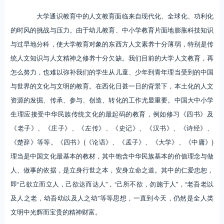
大学通识教育中的人文教育面临来自现代化、全球化、功利化
的时风的挑战与压力。由于幼儿教育、中小学教育片面地膨胀科技知识
与过早地分科，使大学教育对象的东西方人文素养十分薄弱，特别是传
统人文知识与人文精神之修养十分欠缺。我们目前的大学人文教育，再
怎么努力，也难以弥补我们的学生从儿童、少年到青年理当受到的中国
与世界的文化与文明的教育。在西化日甚一日的背景下，本土化的人文
资源的发掘、传承、参与、创造、转化的工作尤显重要。中国大中小学
生理应接受中华民族传统文化的最起码的教育，例如修习《四书》及
《老子》、《庄子》、《左传》、《史记》、《汉书》、《诗经》、
《楚辞》等等。《四书》(《论语》、《孟子》、《大学》、《中庸》)
理当是中国文化最基本的教材，其中饱含中华民族基本的价值理念与做
人、做事的依据，是立身行世之本，安身立命之道。其中的仁爱忠恕，
即“己欲立而立人，己欲达而达人”，“己所不欲，勿施于人”，“老吾老以
及人之老，幼吾幼以及人之幼”等等思想，一直到今天，仍然是全人类
文明中光辉而宝贵的精神财富。