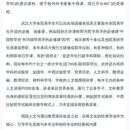
学时)的通识课程，便于校内外专家集中授课。现已开出90门此类课
程。
武汉大学各院系学生可以自由地选修各院系主要面向本院系学
生开设的必修、选修课，例如我的主讲课程即为哲学系开的必修课“中
国哲学史”和为国学班开的必修课“四书”，每次都有十多位其他院系的学
生选课或旁听。多年来武大推行主辅修或双学位制，有多种模式，有的
利用双休日开课，有的“跟班走”，促进学生打破学科限制，善化知识结
构，现在每年约十分之一的大学生(近700名)获得双学位。此外还办有跨
学科的试验班，如国学、中西比较哲学、世界历史、人文科学、数理金
融、数理经济、材料科学等。学校的人文氛围很浓厚，每年主办的各种
人文讲座约350多场，讲者来自世界各地，吸引了众多学子。文科教育
自身的课程设置也注意到增加原著经典的分量，例如国学试验班、中西
比较哲学试验班在教学模式上，力求直接采用原典原著。
我国人文与通识教育亟待改进之处：应将文化的经典导读作为
核心，引导学生直接与本专业和相邻专业的经典相沟通