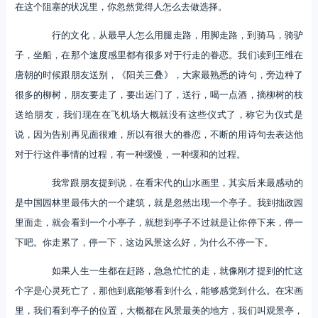
在这个阻塞的状况里，你忽然觉得人怎么去做选择。
行的文化，从最早人怎么用腿走路，用脚走路，到骑马，骑驴
子，坐船，在那个速度感里都有很多对于行走的眷恋。我们读到王维在
唐朝的时候跟朋友送别，《阳关三叠》，大家最熟悉的诗句，旁边种了
很多的柳树，朋友要走了，要出远门了，送行，喝一点酒，摘柳树的枝
送给朋友，我们现在在飞机场大概就没有这些仪式了，称它为仪式是
说，因为告别再见面很难，所以有很大的眷恋，不断的用诗句去表达他
对于行这件事情的过程，有一种缓慢，一种缓和的过程。
我常跟朋友提到说，在看宋代的山水画里，其实后来最感动的
是中国园林里最伟大的一个建筑，就是忽然出现一个亭子。我到拙政园
里面走，就会看到一个小亭子，就想到亭子不过就是让你停下来，停一
下吧。你走累了，停一下，这边风景这么好，为什么不停一下。
如果人生一生都在赶路，急急忙忙的走，就像刚才提到的忙这
个字是心灵死亡了，那他到底能够看到什么，能够感觉到什么。在宋画
里，我们看到亭子的位置，大概都在风景最美的地方，我们叫观景亭，