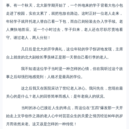
事。有一个秋天，北大新学期开始了，一个外地来的学子背着大包小包
走进了校园，实在太累了，就把包放在路边。这时正好一位老人走来，
年轻学子就拜托老人替自己看一下包，而自己则轻装去办入学手续。老
人爽快地答应。近一个小时过去，学子归来，老人还在尽职尽责地看
守。谢过老人，两人分别！
几日后是北大的开学典礼，这位年轻的学子惊讶地发现，主席
台上就坐的北大副校长季羡林正是那一天替自己看行李的老人。
我不知道这位学子当时是一种怎样的心情，但在我听过这个故
事之后却强烈地感觉到：人格才是最高的学位。
这之后我又在医院采访了世纪老人冰心。我问先生，您现在最
关心的是什么？老人的回答简单而感人：是年老病人的状况。
当时的冰心已接近人生的终点，而这位在“五四”爆发那一天开
始走上文学创作之路的老人心中对芸芸众生的关爱之情历经近80年的岁
月而依然未老。这又该是怎样的一种传统！