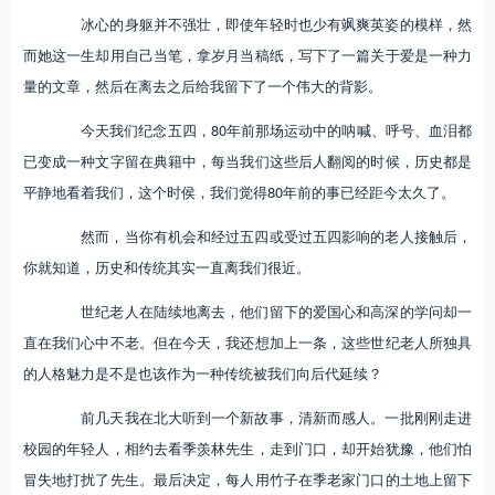
冰心的身躯并不强壮，即使年轻时也少有飒爽英姿的模样，然
而她这一生却用自己当笔，拿岁月当稿纸，写下了一篇关于爱是一种力
量的文章，然后在离去之后给我留下了一个伟大的背影。
今天我们纪念五四，80年前那场运动中的呐喊、呼号、血泪都
已变成一种文字留在典籍中，每当我们这些后人翻阅的时候，历史都是
平静地看着我们，这个时侯，我们觉得80年前的事已经距今太久了。
然而，当你有机会和经过五四或受过五四影响的老人接触后，
你就知道，历史和传统其实一直离我们很近。
世纪老人在陆续地离去，他们留下的爱国心和高深的学问却一
直在我们心中不老。但在今天，我还想加上一条，这些世纪老人所独具
的人格魅力是不是也该作为一种传统被我们向后代延续？
前几天我在北大听到一个新故事，清新而感人。一批刚刚走进
校园的年轻人，相约去看季羡林先生，走到门口，却开始犹豫，他们怕
冒失地打扰了先生。最后决定，每人用竹子在季老家门口的土地上留下