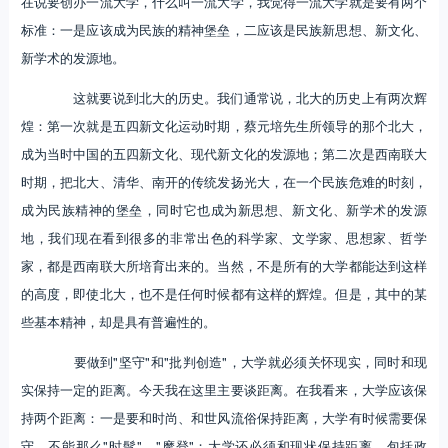
在说要创办一流大学，什么叫一流大学，我觉得一流大学就是要有两个
标准：一是应该成为民族的精神堡垒，二应该是民族新思想、新文化、
新学术的发源地。
这就要说到北大的历史。我们通常说，北大的历史上有两次辉
煌：第一次就是五四新文化运动时期，蔡元培先生所领导的那个北大，
成为当时中国的五四新文化、现代新文化的发源地；第二次是西南联大
时期，把北大、清华、南开的传统发扬光大，在一个民族危难的时刻，
成为民族精神的堡垒，同时它也成为新思想、新文化、新学术的发源
地，我们现在看到很多的非常出色的科学家、文学家、思想家、哲学
家，都是西南联大所培育出来的。当然，不是所有的大学都能达到这样
的高度，即使北大，也不是任何时候都有这样的辉煌。但是，其中的某
些基本精神，却是具有普遍性的。
要做到"坚守"和"批判创造"，大学就必须关怀现实，同时和现
实保持一定的距离。今天我在这里主要谈距离。在我看来，大学应该保
持两个距离：一是要和时尚、和世风流俗保持距离，大学有时候需要保
守，不能那么"时髦"、"摩登"；大学还必须和现状保持距离，包括政