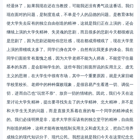
经退休了，如果我现在还在当教授，可能我还没有勇气说这番话。我们
现在面对的问题，是制度造成，不单是个人的品德的问题。是教育体制
使大学失去应有的独立自由创造的精神，这就是我们正在上演的，还会
继续上演的大学失精神、失灵魂的悲剧，而且很多的悲剧今天都很难说
是悲剧了，因为悲剧还能给你悲壮感，现在都成滑稽戏了，现在大学里
上演的滑稽戏太多了。同学们身在其中，自然有比我更多的体会。我在
同学们面前常有羞愧之感，因为大学老师不能为人师表，不能坚守住最
基本的东西，是会影响学生的。这些年我们前面所说的实用主义、虚无
主义的思潮，在大学生中很有市场，其中一个重要原因，就是大家目睹
学校里校长、老师中的种种腐败现象，是很容易产生看透一切、调侃一
切，进而自己也"玩世不恭"、放弃一切的情绪的。因此，我们今天在这
里讨论大学失精神，提出要寻找失去了的大学精神、北大精神，并不是
和大学生无关的问题，而是直接关系着在座的每一个同学的精神成长
的。我们必须明辨是非，追求大学所应该有的独立坚守的精神，自由批
判创造的精神，这样才能有效地抵制实用主义和虚无主义，把自己培养
成独立的现代知识分子、现代公民。我想这就是我们今天在这里纪念北