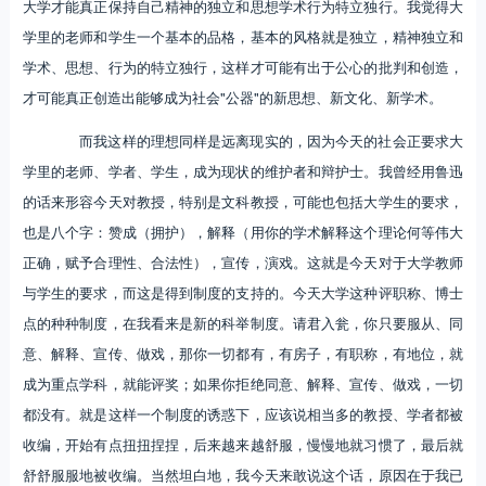
大学才能真正保持自己精神的独立和思想学术行为特立独行。我觉得大
学里的老师和学生一个基本的品格，基本的风格就是独立，精神独立和
学术、思想、行为的特立独行，这样才可能有出于公心的批判和创造，
才可能真正创造出能够成为社会"公器"的新思想、新文化、新学术。
而我这样的理想同样是远离现实的，因为今天的社会正要求大
学里的老师、学者、学生，成为现状的维护者和辩护士。我曾经用鲁迅
的话来形容今天对教授，特别是文科教授，可能也包括大学生的要求，
也是八个字：赞成（拥护），解释（用你的学术解释这个理论何等伟大
正确，赋予合理性、合法性），宣传，演戏。这就是今天对于大学教师
与学生的要求，而这是得到制度的支持的。今天大学这种评职称、博士
点的种种制度，在我看来是新的科举制度。请君入瓮，你只要服从、同
意、解释、宣传、做戏，那你一切都有，有房子，有职称，有地位，就
成为重点学科，就能评奖；如果你拒绝同意、解释、宣传、做戏，一切
都没有。就是这样一个制度的诱惑下，应该说相当多的教授、学者都被
收编，开始有点扭扭捏捏，后来越来越舒服，慢慢地就习惯了，最后就
舒舒服服地被收编。当然坦白地，我今天来敢说这个话，原因在于我已