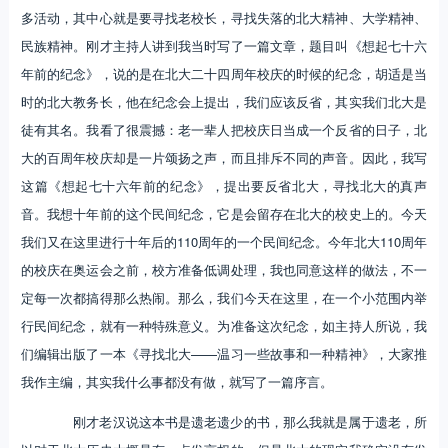
多活动，其中心就是要寻找老校长，寻找失落的北大精神、大学精神、
民族精神。刚才主持人讲到我当时写了一篇文章，题目叫《想起七十六
年前的纪念》，说的是在北大二十四周年校庆的时候的纪念，胡适是当
时的北大教务长，他在纪念会上提出，我们应该反省，其实我们北大是
徒有其名。我看了很震撼：老一辈人把校庆日当成一个反省的日子，北
大的百周年校庆却是一片颂扬之声，而且排斥不同的声音。因此，我写
这篇《想起七十六年前的纪念》，提出要反省北大，寻找北大的真声
音。我想十年前的这个民间纪念，它是会留存在北大的校史上的。今天
我们又在这里进行十年后的110周年的一个民间纪念。今年北大110周年
的校庆在奥运会之前，校方准备低调处理，我也同意这样的做法，不一
定每一次都搞得那么热闹。那么，我们今天在这里，在一个小范围内举
行民间纪念，就有一种特殊意义。为准备这次纪念，如主持人所说，我
们编辑出版了一本《寻找北大——温习一些故事和一种精神》，大家推
我作主编，其实我什么事都没有做，就写了一篇序言。
刚才老汉说这本书是遗老遗少的书，那么我就是属于遗老，所