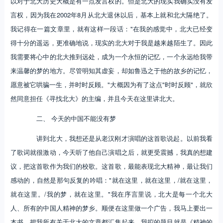
以对于北大历史大概是有一点发言权的。但是北大的现实我确实没有发
言权，因为我在2002年8月从北大退休以后，基本上就和北大隔绝了。
我记得在一篇文章里，就有这样一段话："在我的感觉中，北大已经变
得十分的遥远，更准确地说，现实的北大对于我是越来越陌生了。因此
我需要将心中的北大推到远处，成为一个永恒的记忆，一个永远给我带
来温馨的梦的地方。尽管明知其虚妄，却如鲁迅之于他的故乡的记忆，
愿意被它哄骗一生，并时时反顾。"大概因为有了这点"时时反顾"，就欣
然同意担任《寻找北大》的主编，并且今天在这里讲北大。
二、 今天的中国不能没有梦
讲到北大，我想还是从老汉刚才演唱的这首歌说起。以前我看
了歌词就很激动，今天听了他自己演唱之后，就更受震撼，我真的想建
议，把这首歌作为我们的校歌。这首歌，最能表现北大精神，最让我们
感动的，自然是那句反复的吟唱："就在这里，就在这里，/就在这里，
就在这里。/我的梦，就在这里。"我在序言里说，北大是每一个北大
人、所有的中国人精神的梦乡。顺便在这里做一个广告，我马上要出一
本书，把我所有关于北大的文章都汇集起来，我拟的题目就是《精神的