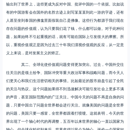
输出到了世界上，这些更成为反对中国、批评中国的一个依据。比如说
有的中国游客会在国外的名胜古迹上刻写某某某到此一游的字迹，还有
人甚至坐到泰国的佛龛里面假装自己是佛像。这些行为都源于我们现在
存在问题的价值观，认为只要我们花了钱，什么都可以做。对于此种问
题，如果始终不引起重视的话，就有可能在国际上引发很大的摩擦。所
以，重视价值观正是因为过去三十年我们漠视价值观的反应，从一定意
义上来说，是对发展主义的矫正。
其二、全球化使价值观问题变得更加突出。过去，中国外交往
往关注的是领土纷争、国际冲突等重大政治军事和战略问题，而今天人
们更关心和我们生活密切相关的事情。比如最近的股市崩盘引起了全民
的关注与热议。这个问题如果得不到迅速解决可能引发社会上更多不满
的声音，甚至国际范围内的广泛关注。中国今天的问题不再是自身的问
题，只要中国出了问题全世界都会进行关注。就像美国的问题是全世界
的问题，美国只要一感冒，全世界都跟着打喷嚏。这就表明，今天的世
界出现了一个轴心时代的再调整，五百年以来世界的轴心一直以国家为
轴心，但全球化时代到来后，世界变得以民众为轴心。评价一个国家好