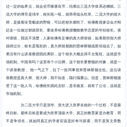
过一定的临界点，就会劣币驱逐良币，结果比三流大学体系还糟糕。三
流大学的博导是绵羊，校长吼一吼，就乖乖低头吃草。二流大学的假大
师，是披着珍贵貂皮的野狼，可以把校长都吃了。哈佛教授参议会才刚
赶走一位做过财政部长、要改革哈佛教授懒散教学态度的年轻校长。谁
对谁错，我说不清楚，人家哈佛有足够的真大师坐镇，如果那些假大师
搞得过分，校长是冤枉的，真大师就都跑到普林斯顿或斯坦福去了。如
果没有什么讲座教授因此离职，这个校长大概走得不太冤枉。这就是市
场机制。中国有吗？这里有个小注脚。这个校长要整顿的对象，就是一
个讲座教授， 他一气之下，拉了一批同事投奔普林斯顿去也。这位讲
座教授是真大师、假大师，我不知道，隔行隔重山。但是，普林斯顿接
受了这一批人马，哈佛校长因此去职，是非曲直，就有了公论，这就是
市场机制。
办二流大学只是清华、浙大进入世界名校的一个过程，不是最
终目标。最终目标是要成为世界顶级大学。真正的教育家是办教育，而
不是争排名，就如同真正的学者应该是好奇与探索，而不是算文章数