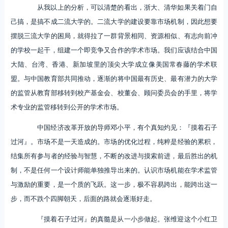
从我以上的分析，可以清楚的看出，浙大、清华如果关着门自
己搞，是搞不成二流大学的。二流大学的建设要靠市场机制，因此想要
摆脱三流大学的困局，就得拉了一群背景相同、资源相似、有志向前冲
的学校一起干，组建一个即竞争又合作的学术市场。我们应该结合中国
大陆、台湾、香港、新加坡里的顶尖大学成立像美国常春藤的学术联
盟。与中国教育部共同推动，逐渐的将中国最有历史、最有潜力的大学
的监管从教育部移转到校产基金会、校董会、顾问委员会的手里，将学
术专业的监管移转到公开的学术市场。
中国经济改革开放的导师邓小平，有个真知灼见：『摸着石子
过河』。市场不是一天造成的。市场的优化过程，纯粹是经验的累积，
结集所有参与者的经验与智慧，不断的改进与摸索前进，最后胜出的机
制，不是任何一个设计师能单独推导出来的。认识市场机能在学术监管
与激励的重要，是一个质的飞跃。这一步，极不容易跨出，能跨出这一
步，而不跌个四脚朝天，后面的路就会逐渐好走。
『摸着石子过河』的真髓是从一小步做起。张维迎这个小红卫