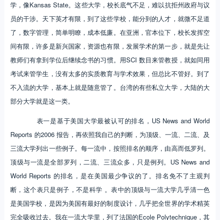
学，像Kansas State。这些大学，校长底气不足，难以抗拒州政府与议
员的干涉。天下英才有限，到了这些学校，能分到的人才，就微不足道
了，数字管理，简单明瞭，成本低廉。在亚洲，官本位下，校长发挥空
间有限，许多是新兴国家，资源也有限，发展学术的第一步，就是先让
教师们有拿到学位后继续念书的习惯。用SCI 数目来管教授，就如同用
考试来管学生，没有太多的实质教育与学术效果，但总比不管好。到了
不入流的大学，基本上就是随意管了。台湾的有些私立大学，大陆的大
部分大学就是这一类。
表一是基于美国大学最被认可的排名，US News and World
Reports 的2006 报告，再依照我自己的判断，为顶级、一流、二流、及
三流大学列出一些例子。每一流中，按照排名的顺序，由高而低罗列。
顶级与一流是全部罗列，二流、三流众多，只是例列。US News and
World Reports 的排名，是在美国最少争议的了。排名免不了主观判
断，这个表只是例子，不是科学 。表中的顶级与一流大学几乎清一色
是美国学校，是因为美国有最好的制度设计，几乎把全世界的学术精英
完全吸收过去。我在一流大学里，列了法国的Ecole Polytechnique，其