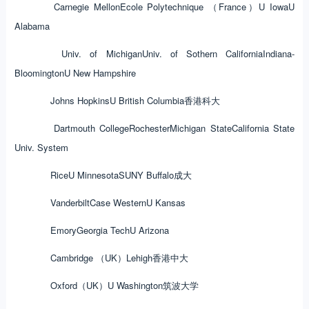
Carnegie Mellon
Ecole Polytechnique （France）
U Iowa
U
Alabama
Univ. of Michigan
Univ. of Sothern California
Indiana-
Bloomington
U New Hampshire
Johns Hopkins
U British Columbia
香港科大
Dartmouth College
Rochester
Michigan State
California State
Univ. System
Rice
U Minnesota
SUNY Buffalo
成大
Vanderbilt
Case Western
U Kansas
Emory
Georgia Tech
U Arizona
Cambridge （UK）
Lehigh
香港中大
Oxford（UK）
U Washington
筑波大学