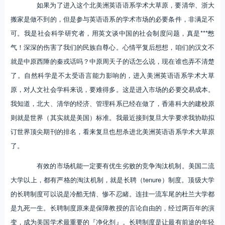
如果为了进入这个北美洲英语语系学术大草原，要清华、浙大
搬家是做不到的，但是参与英语语系的学术市场的必要条件，非满足不
可。我是社会科学研究者，用英文谈中国的社会制度问题，真是***憋
气！深深的伤害了我们的民族自尊心。心情平复后想想，咱们的汉文不
就是中原西陲的秦戎话吗？中原周天子的话怎么说，现在谁也弄不清楚
了。自然科学是不太受语言能力影响的，进入美洲英语语系学术大草
原，对人文社会学科来说，要难得多。这是进入市场的必要交易成本。
我知道，北大、清华的经济、管理科系已经在做了，香港科大的建校原
则就是世界（其实就是美国）标准。我最近接到复旦大学要求我协助拟
订世界顶尖期刊的排名，看来复旦也想杀进北美洲英语语系学术大草原
了。
有效的市场机能一定要有优生劣败的竞争淘汰机制。美国二流
大学以上，都有严格的淘汰机制，就是长聘（tenure）制度。顶级大学
的长聘制度可以说是冷酷无情、惨不忍睹。连挂一流车尾的杜兰大学都
是九死一生。长聘制度原来是保障教授的言论自由的，经过两百年的演
变，成为美国学术最重要的『净化剂』。长聘制度是让最有前途的年轻