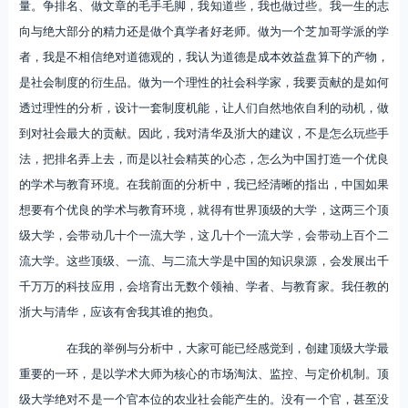
量。争排名、做文章的毛手毛脚，我知道些，我也做过些。我一生的志
向与绝大部分的精力还是做个真学者好老师。做为一个芝加哥学派的学
者，我是不相信绝对道德观的，我认为道德是成本效益盘算下的产物，
是社会制度的衍生品。做为一个理性的社会科学家，我要贡献的是如何
透过理性的分析，设计一套制度机能，让人们自然地依自利的动机，做
到对社会最大的贡献。因此，我对清华及浙大的建议，不是怎么玩些手
法，把排名弄上去，而是以社会精英的心态，怎么为中国打造一个优良
的学术与教育环境。在我前面的分析中，我已经清晰的指出，中国如果
想要有个优良的学术与教育环境，就得有世界顶级的大学，这两三个顶
级大学，会带动几十个一流大学，这几十个一流大学，会带动上百个二
流大学。这些顶级、一流、与二流大学是中国的知识泉源，会发展出千
千万万的科技应用，会培育出无数个领袖、学者、与教育家。我任教的
浙大与清华，应该有舍我其谁的抱负。
在我的举例与分析中，大家可能已经感觉到，创建顶级大学最
重要的一环，是以学术大师为核心的市场淘汰、监控、与定价机制。顶
级大学绝对不是一个官本位的农业社会能产生的。没有一个官，甚至没