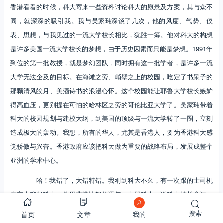
香港看看的时候，科大寄来一些资料讨论科大的愿景及方案，其与众不
同，就深深的吸引我。我与吴家玮深谈了几次，他的风度、气势、仪
表、思想，与我见过的一流大学校长相比，犹胜一筹。他对科大的构想
是许多美国一流大学校长的梦想，由于历史因素而只能是梦想。1991年
到位的第一批教授，就是梦幻团队，同时拥有这一批学者，是许多一流
大学无法企及的目标。在海滩之旁、峭壁之上的校园，吃定了书呆子的
那颗清风皎月、美酒诗书的浪漫心怀。这个校园能让耶鲁大学校长嫉妒
得高血压，更别提在可怕的哈林区之旁的哥伦比亚大学了。吴家玮带着
科大的校园规划与建校大纲，到美国的顶级与一流大学转了一圈，立刻
造成极大的轰动。我想，所有的华人，尤其是香港人，要为香港科大感
觉骄傲与兴奋。香港政府应该把科大做为重要的战略布局，发展成整个
亚洲的学术中心。
哈！我错了，大错特错。我刚到科大不久，有一次跟的士司机
在车上聊起科大，他用非常愤怒的语气，大骂科大。说科大校长贪污，
在家里盖了大游泳池，又说科大浪费人民血汗钱。我当时极为震惊，渐
首页
文章
搜索
我的
渐的，我发现香港的新闻媒体，几乎不报道科大，就是报道，也是批评