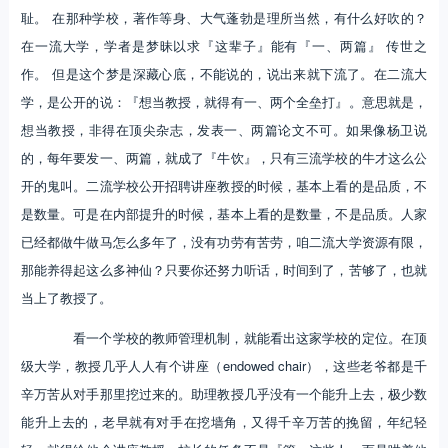
耻。 在那种学校，著作等身、大气蓬勃是理所当然，有什么好吹的？
在一流大学，学者是梦昧以求『这辈子』能有『一、两篇』 传世之
作。 但是这个梦是深藏心底，不能说的，说出来就下流了。在二流大
学，是公开的说：『想当教授，就得有一、两个全垒打』。意思就是，
想当教授，非得在顶尖杂志，发表一、两篇论文不可。如果像杨卫说
的，每年要发一、两篇，就成了『牛饮』，只有三流学校的牛才这么公
开的鬼叫。二流学校公开招聘讲座教授的时候，基本上看的是品质，不
是数量。可是在内部提升的时候，基本上看的是数量，不是品质。人家
已经都做牛做马怎么多年了，没有功劳有苦劳，咱二流大学资源有限，
那能养得起这么多神仙？只要你还努力听话，时间到了，苦够了，也就
当上了教授了。
看一个学校的教师管理机制，就能看出这家学校的定位。在顶
级大学，教授几乎人人有个讲座（endowed chair），这些老爷都是千
辛万苦从对手那里挖过来的。助理教授几乎没有一个能升上去，极少数
能升上去的，老早就有对手在挖墙角，又得千辛万苦的挽留，年纪轻