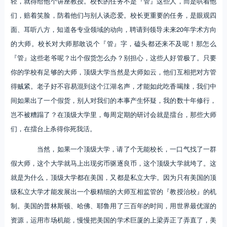
轻，就得给他个讲座教授。校长的任务不是『管』这些人，而是哄着他
们，赔着笑脸，防着他们与别人谈恋爱。校长更重要的任务，是眼观四
面、耳听八方，知道各专业领域的动向，聘请到领导未来20年学术方向
的大师。校长对大师那敢说个『管』字，磕头都还来不及呢！那怎么
『管』这些老爷呢？出个假货怎么办？别担心，这些人好管极了。只要
你的学校有足够的大师，顶级大学当然是大师如云，他们互相把对方管
得贼紧。老子好不容易混到这个江湖名声，才能如此吃香喝辣，我们中
间如果出了一个假货，别人对我们的本事产生怀疑，我的数十年修行，
岂不被糟蹋了？在顶级大学里，每周定期的研讨会就是擂台，那些大师
们，在擂台上杀得你死我活。
当然，如果一个顶级大学，请了个无能校长，一口气找了一群
假大师，这个大学就马上出现劣币驱逐良币，这个顶级大学就垮了。这
就是为什么，顶级大学都在美国，又都是私立大学。因为只有美国的顶
级私立大学才能发展出一个极精细的大师互相监管的『教授治校』的机
制。美国的普林斯顿、哈佛、耶鲁用了三百年的时间，用世界最优渥的
资源，运用市场机能，慢慢把美国的学术巨厦的上梁弄正了弄直了，美