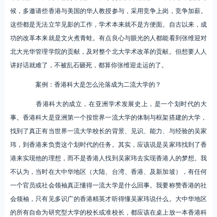
候，多邀请些香港与美国的华人教授参与，采用竞争上岗，竞争加薪。
这些都是无法立竿见影的工作，学术本来就不是方便面。自古以来，成
功的改革本来就是文火煮青蛙。有点良心与眼光的人都能看到张维迎对
北大光华管理学院的贡献，及对整个北大学术改革的贡献。但想要人人
讲好话就难了，不被乱石砸死，都算你张维迎走运的了。
案例：香港科大是怎么沦落成为二流大学的？
香港科大的成立，在亚洲学术发展史上，是一个划时代的大
事。香港科大是亚洲第一个按世界一流大学的体制与框架搭建的大学，
找到了真正有当世界一流大学校长的背景、见识、能力、与经验的吴家
玮，到香港来负责这个划时代的任务。其实，应该说是吴家玮找到了香
港来实现他的理想，而不是香港人找到吴家玮去实现香港人的梦想。我
不认为，当时在大中华地区（大陆、台湾、香港、及新加坡），有任何
一个官员或社会领袖真正懂得一流大学是什么回事。我要称赞香港的社
会领袖，只有见多识广的香港精英才听得懂吴家玮说什么。大中华地区
的所有自命为研究型大学的校长或准校长，都应该在桌上放一本香港科