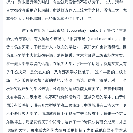
折扣，到教授升等的时刻，有些就只看苦劳不看功劳了。北大、清华、
台大都没有采用这长聘制，所以就该列入三流大学之林。香港三大，尤
其是科大，对长聘制，已经很认真执行十年以上了。
这个长聘制为『二级市场（secondary market）』提供了丰富
的供给与需求。有人称这个市场为『旧货市场（used market）』。旧
货市场的买家，不都是穷人（较次的学校），豪门大户也热衷得很。因
为真正的学术大师就像好酒，越陈越香。学术大师是二级市场的常客。
在一流大学最常说的话题，在顶尖大学几乎唯一的话题，就是某某人有
了什么成果，是怎么来的，又有那家学校挖他了。 这个丰富的二级市
场，也为长聘制添加了新的功能：淘汰、筛选、信息、激励。对于一个
极难客观评价的学术来说，长聘制的这些功能太重要了。没有长聘制、
没有丰富的二级市场，就不可能有鲜活热闹、蓬勃兴旺的学术。由于中
国没有长聘制，没有开放型的学者二级市场，中国就没有二流大学，更
不必谈顶级大学了。清华就是请十个杨振宁来也没有用，请来一个诺贝
尔奖得主，只是花钱买了个符号，培养了一个诺贝尔奖研究成果，才是
顶级的大学。西南联大的吴大猷可以用杨振宁为例说他自己的学术成