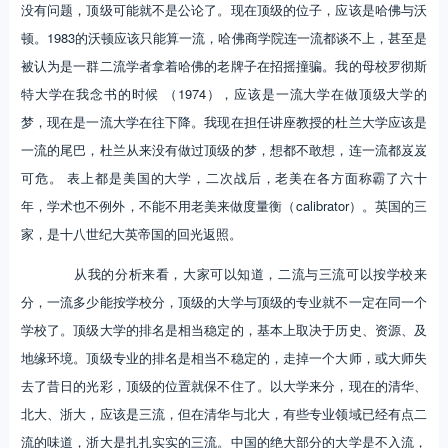
没有问题，顶级可能就不是公论了。现在顶级的位子，应该是哈佛与沃
顿。1983的沃顿应该只能算一流，哈佛商学院连一流都谈不上，甚至是
被认为是一群二流学者拿着哈佛的老牌子在招摇撞骗。我的母校罗彻斯
特大学在我念书的时候 （1974），应该是一流大学在做顶级大学的
梦，现在是一流大学在往下降。我现在担任讲座教授的杜兰大学应该是
一流的尾巴，杜兰从来没有做过顶级的梦，想都不敢想，连一流都岌岌
可危。 表上都是美国的大学，二次战后，老美在各方面称霸了六十
年，学术也不例外，不能不用老美来做度量衡（calibrator）。英国的三
家，是十八世纪大英帝国的回光返照。
从我的分析来看，大家可以知道，二流与三流可以按学校来
分，一流多少能按学校分，顶级的大学与顶级的专业就不一定在同一个
学校了。顶级大学的排名是相当稳定的，基本上取决于历史、资源、及
地缘环境。顶级专业的排名是相当不稳定的，走掉一个大师，或大师失
去了昔日的光彩，顶级的位置就保不住了。以大学来分，现在的清华、
北大、浙大，应该是三流，但在清华与北大，有些专业领域已经有点二
流的味道，浙大是扎扎实实的三流。中国的绝大部分的大学是不入流，