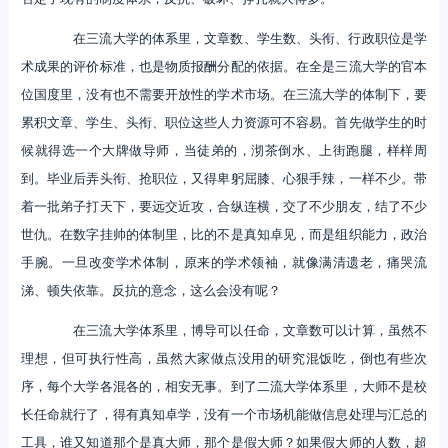
在三流大学的体系里，文章数、学生数、头衔、行政职位是学
术成果的评价标准，也是物质报酬分配的依据。在全是三流大学的官本
位国度里，没有也不需要开放性的学术市场。在三流大学的体制下，要
累积文章、学生、头衔、职位这些人力资源可不容易。首先做学生的时
候就得选一个大牌做导师，当徒弟的，沏茶倒水、上街跑腿，样样周
到。毕业后弄头衔、抢职位，又得卑躬屈膝、心狠手辣，一样不少。带
着一批弟子打天下，要远交近攻，合纵连横，交了不少朋友，结了不少
世仇。在数字挂帅的体制里，比的不是真知卓见，而是组织能力，政治
手腕。一旦改变学术体制，原来的学术领袖，就像满清遗老，痛哭流
涕、顿失依靠。反抗的意念，这么会没有呢？
在三流大学体系里，博导可以任命，文章数可以计算，虽然不
理想，但可执行性高，虽然大家做点没用的研究混饭吃，倒也有些次
序，每个大学各混各的，相安无事。到了二流大学体系里，大师不是校
长任命就行了，得有真知卓学，没有一个市场机能做信息处理与汇总的
工具，谁又知道那个是真大师，那个是假大师？如果假大师的人数，超