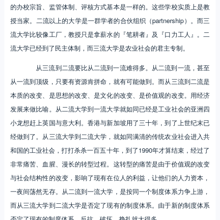
的办校宗旨、监管体制、评核方式基本是一样的。这些学校实质上是教
授当家。二流以上的大学是一群学者的合伙组织（partnership）。而三
流大学比较像工厂，教授只是拿薪水的『笔耕者』及『口力工人』。二
流大学已经到了民主体制，而三流大学是农业社会的君主专制。
从三流到二流要比从二流到一流难得多。从二流到一流，甚至
从一流到顶级，只要有资源肯拼命，就有可能做到。而从三流到二流是
本质的改变、是思想的改变、是文化的改变、是价值观的改变。用经济
发展来做比喻。从二流大学到一流大学就如同已经是工业社会的亚洲四
小龙想赶上英国与意大利。香港与新加坡用了三十年，到了上世纪末已
经做到了。从三流大学到二流大学，就如同满清的传统农业社会进入共
和国的工业社会，打打杀杀一百五十年，到了1990年才算结束，经过了
非常痛苦、血腥、漫长的转型过程。这转型的痛苦是由于价值观的改变
与社会结构性的改变，影响了现有在位人的利益，让他们的人力资本，
一夜间荡然无存。从二流到一流大学，是按同一个制度体系力争上游，
而从三流大学到二流大学是否定了现有的制度体系。由于新的制度体系
否定了现有的制度体系，反抗、破坏、挣扎就大得多。