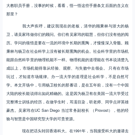
大教职员手册，没事的时候，看看，悟一悟这些手册条文后面的含义在
那里？
我大声疾呼，建议我现在的老板，清华的顾秉林与浙大的杨
卫，请吴家玮做你们的顾问。你们有吴家玮的聪慧，但你们没有他的阅
历。学问的领悟是要在一流的环境中长期的熏陶，才慢慢深入骨髓。顾
秉林与杨卫在社会科学上没有被长期熏陶的机会。社会科学里的市场机
能跟自然科学里的物理机能不一样。物理机能的道理能在书本说清楚九
成以上，市场机能得靠从经验、观察、与失败中去领会。 只有在市场
玩过，才知道市场规律。办一流大学的道理是社会科学，不是自然可
学。本文开场中，引用杨卫校长的那番话，是在五年前，没有一个中国
大陆的校长能说得出如此精确的。这是因为杨卫有在美国一流大学受过
完整博士训练的经历，在做学生时，耳濡目染，听老师、同学点评英雄
豪杰。吴家玮在UC San Diego 当过常务副校长 （Provost），他的经
验与智慧是中国研究型大学的可贵资源。
现在把话头转回香港科大。在1991年，当我接受科大的邀请去