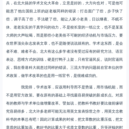
兵，在北大搞的学术文化大革命，立意是好的，大方向也对，可是他可
能患了他出国前上班的赵老板同样的错误：打击面广了些，步子快了
些，调子高了些，手法硬了些。能让人家小老美，日以继夜、不眠不
休、老老实实的干真学问的动力，不是校长室的一纸公文，也不是某某
大师的大声吆喝，而是那些小老美俗不可耐的经济动机与市场压力。要
在世界顶尖杂志发表文章，也不是随便说说就有的。学术这东西，是会
者不难、难者不会。北大有这么多学者没有受过应有的研究方法、语言
表达、思维方式的训练，硬是打鸭子上架，只有官逼民反。说到官逼民
反，我在香港科大就患过同样的错误。三流大学的问题就在官本位的学
术政策，做学术改革的也是用一纸官书，是很难成功的。
我觉得，学术改革，应该用利导而不是势逼，用市场机能，而
不是用官方政策。要在原有的基础上寻找最容易突破的新成长点。对原
有的教师与学术单位做增量改革。譬如说，把教科书教好要比做前缘研
究容易得多，北大许多老师可能无法用英文发表惊世之作，用英文念教
科书的本事总有吧！因此计算成果的时候，把文章数的比重压低，把文
章质的比重加高，教好书的比重大于劣质文章数的比重，升等评核的时