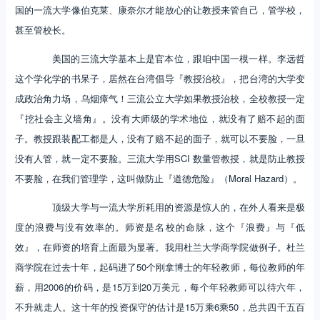
国的一流大学像伯克莱、康奈尔才能放心的让教授来管自己，管学校，
甚至管校长。
美国的三流大学基本上是官本位，跟咱中国一模一样。李远哲
这个学化学的书呆子，居然在台湾倡导『教授治校』，把台湾的大学变
成政治角力场，乌烟瘴气！三流公立大学如果教授治校，全校教授一定
『挖社会主义墙角』。没有大师级的学术地位，就没有了赔不起的面
子。教授跟装配工都是人，没有了赔不起的面子，就可以不要脸，一旦
没有人管，就一定不要脸。三流大学用SCI 数量管教授，就是防止教授
不要脸，在我们管理学，这叫做防止『道德危险』（Moral Hazard）。
顶级大学与一流大学所耗用的资源是惊人的，在外人看来是极
度的浪费与没有效率的。师资是名校的命脉，这个『浪费』与『低
效』，在师资的培育上面最为显著。我用杜兰大学商学院做例子。杜兰
商学院在过去十年，起码进了50个刚拿博士的年轻教师，每位教师的年
薪，用2006的价码，是15万到20万美元，每个年轻教师可以待六年，
不升就走人。这十年的投资保守的估计是15万乘6乘50，总共四千五百