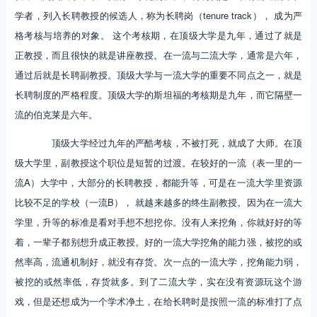
学者，列入长聘教授的候选人，称为长聘岗（tenure track）， 成为严
格考核与培养的对象。 这个考核期，在顶级大学是九年，通过了就是
正教授，而且很快的就是讲座教授。在一流与二流大学，通常是六年，
通过后就是长聘副教授。顶级大学与一流大学的重要不同点之一，就是
长聘制度的严格程度。顶级大学的斯坦福的考核期是九年，而它隔壁一
流的伯克莱是六年。
顶级大学经过九年的严酷考核，不被打死，就成了大师。在顶
级大学里，副教授这个职位是短暂的过渡。在较好的一流（表一里的一
流A）大学中，大部分的长聘教授，都能升等，可是在一流大学里资源
比较不足的学校（一流B）， 就越来越多的终生副教授。因为在一流大
学里，升等的标准是看对手想不想挖你。没有人来挖角，你就好好的等
着，一辈子都别想升成正教授。好的一流大学挖角的能力强，被挖的或
然率高，流通机制好，就没有存货。次一点的一流大学，挖角能力弱，
被挖的或然率低，存货就多。到了二流大学，实在没有资源玩这个游
戏，但是还想成为一个学术净土，在给长聘时是按照一流的标准打了点