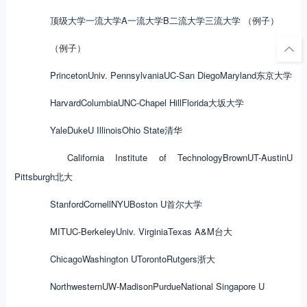
顶级大学
一流大学A
一流大学B
二流大学
三流大学 （例子）
（例子）
Princeton
Univ. Pennsylvania
UC-San Diego
Maryland
东京大学
Harvard
Columbia
UNC-Chapel Hill
Florida
大坂大学
Yale
Duke
U Illinois
Ohio State
清华
California Institute of Technology
Brown
UT-Austin
U
Pittsburgh
北大
Stanford
Cornell
NYU
Boston U
首尔大学
MIT
UC-Berkeley
Univ. Virginia
Texas A&M
台大
Chicago
Washington U
Toronto
Rutgers
浙大
Northwestern
UW-Madison
Purdue
National Singapore U