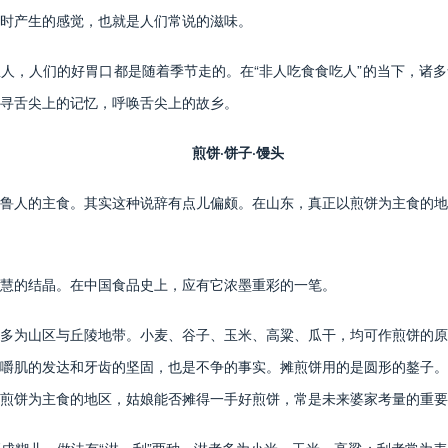
时产生的感觉，也就是人们常说的滋味。
人，人们的好胃口都是随着季节走的。在“非人吃食食吃人”的当下，诸
寻舌尖上的记忆，呼唤舌尖上的故乡。
煎饼·饼子·馒头
鲁人的主食。其实这种说辞有点儿偏颇。在山东，真正以煎饼为主食的地
慧的结晶。在中国食品史上，应有它浓墨重彩的一笔。
多为山区与丘陵地带。小麦、谷子、玉米、高粱、瓜干，均可作煎饼的原
嚼肌的发达和牙齿的坚固，也是不争的事实。摊煎饼用的是圆形的鏊子。
煎饼为主食的地区，姑娘能否摊得一手好煎饼，常是未来婆家考量的重要