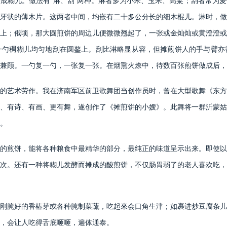
成糊儿。做法有“淋、刮”两种。淋者多为小米、玉米、高粱；刮者常为
牙状的薄木片。这两者中间，均嵌有二十多公分长的细木棍儿。淋时，做
上；俄顷，那大圆煎饼的周边儿便微微翘起了，一张或金灿灿或黄澄澄或
一勺稠糊儿均匀地刮在圆鏊上。刮比淋略显从容，但摊煎饼人的手与臂亦
兼顾。一勺复一勺，一张复一张。在烟熏火燎中，待数百张煎饼做成后，
的艺术劳作。我在济南军区前卫歌舞团当创作员时，曾在大型歌舞《东方
、有诗、有画、更有舞，遂创作了《摊煎饼的小嫂》。此舞将一群沂蒙姑
。
的煎饼，能将各种粮食中最精华的部分，最纯正的味道呈示出来。即使以
次。还有一种将糊儿发酵而摊成的酸煎饼，不仅肠胃弱了的老人喜欢吃，
刚腌好的香椿芽或各种腌制菜蔬，吃起來会口角生津；如裹进炒豆腐条儿
，会让人吃得舌底咂咂，遍体通泰。