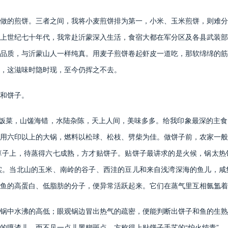
做的煎饼。三者之间，我将小麦煎饼排为第一，小米、玉米煎饼，则难分
上世纪七十年代，我常赴沂蒙深入生活，食宿大都在军分区及各县武装部
品质，与沂蒙山人一样纯真。用麦子煎饼卷起虾皮一道吃，那软绵绵的筋
，这滋味时隐时现，至今仍挥之不去。
和饼子。
的饭菜，山馐海错，水陆杂陈，天上人间，美味多多。给我印象最深的主
用六印以上的大锅，燃料以松球、松枝、劈柴为佳。做饼子前，农家一般
算子上，待蒸得六七成熟，方才贴饼子。贴饼子最讲求的是火候，锅太热
实。当北山的玉米、南岭的谷子、西洼的豆儿和来自浅湾深海的鱼儿，咸
鱼的高蛋白、低脂肪的分子，便异常活跃起来。它们在蒸气里互相氤氲着
锅中水沸的高低；眼观锅边冒出热气的疏密，便能判断出饼子和鱼的生熟
的嘎渣儿，而不见一点儿黑糊斑点，方称得上贴饼子手艺的“炉火纯青”。