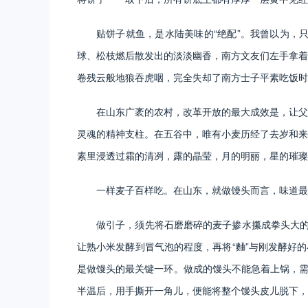
贴饼子就鱼，是水陆美味的“绝配”。我曾以为，
球、松枝燃后散发出的淡淡幽香，南方文友们左手拿着
卷残云般地狼吞虎咽，完全失却了南方士子平素吃饭时
在山东广袤的农村，改革开放的最大成效是，让父
灵魂的精神支柱。在五谷中，唯有小麦历经了去岁和来
素里浸透过霜的清冽，露的晶莹，月的明丽，星的璀璨
一样麦子百样吃。在山东，就做馒头而言，味道最
做引子，须先将石磨磨碎的麦子掺水攥成拳头大的
让熟小米发酵到冒气泡的程度，再将“麯”与刚发酵好
是做馒头的最关键一环。做成的馒头不能急着上锅，需
半温后，用手撕开一角儿，便能将整个馒头皮儿脱下，