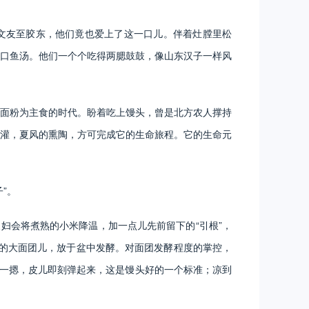
文友至胶东，他们竟也爱上了这一口儿。伴着灶膛里松
口鱼汤。他们一个个吃得两腮鼓鼓，像山东汉子一样风
面粉为主食的时代。盼着吃上馒头，曾是北方农人撑持
灌，夏风的熏陶，方可完成它的生命旅程。它的生命元
”。
妇会将煮熟的小米降温，加一点儿先前留下的“引根”，
成的大面团儿，放于盆中发酵。对面团发酵程度的掌控，
手一摁，皮儿即刻弹起来，这是馒头好的一个标准；凉到