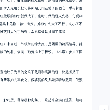
麦子、瓜干。淋煎饼的糊儿较稀，刮煎饼的糊儿较稠。淋
煎饼人先用长把勺将稀糊儿扣在鏊子的圆心，手与臂便
红殷殷的煎饼就做成了。刮时，做煎饼人先将一勺稠糊
需柔中见刚，徐中有疾。摊煎饼火大了不行，火小了不
摊煎饼人的手与臂，常累得像是抽掉了筋骨。
红》中当过一节领舞的穆大姐，是团里的舞蹈编导。她
娘的纯朴、俊美、勤劳推上了极致。《小嫚》参加了国
塞饱肚子为目的之瓜干煎饼和高粱煎饼，比起煮瓜干、
有些孕妇尤喜食之。做婆婆的见儿媳猛嚼酸煎饼，便预
、炒鸡蛋、香菜梗炒肉丝儿，吃起来会满口流香。如将