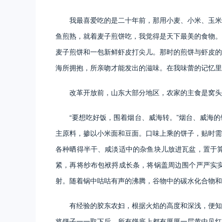
我最喜爱吃的是二十年前，那用小麦、小米、玉米
鱼煎熟，就着麦子煎饼吃，我觉得是天下最美的食物。
麦子煎饼和一包新鲜虾皮打尖儿。那时的煎饼与虾皮的
海所拥抱，所亲吻才能发出的滋味。在我味蕾的记忆里
改革开放前，山东大部分地区，农家的主食是窝头
“要想吃好饭，围着烟台、威海转。”烟台、威海
主原料，掺以小米面和豆面。口味上乘的饼子，贴时需
各种晒得半干、咸淡适中的杂鱼块儿放进瓦盆，置于
紧，再将纱布包袱捋成长条，将锅盖周边围个严严实
射。随着锅中咕咕有声的沸腾，谷物中的碳水化合物和
有经验的胶东农妇，根据火焰的高度和深浅，便知
将饼子一一取下后，所有饼底上都有厚厚一层黄中见红