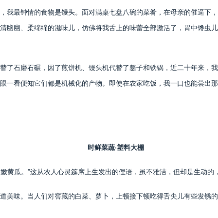
，我最钟情的食物是馒头。面对满桌七盘八碗的菜肴，在母亲的催逼下，
清幽幽、柔绵绵的滋味儿，仿佛将我舌上的味蕾全部激活了，胃中馋虫儿
替了石磨石碾，因了煎饼机、馒头机代替了鏊子和铁锅，近二十年来，我
眼一看便知它们都是机械化的产物。即使在农家吃饭，我一口也能尝出那
时鲜菜蔬·塑料大棚
媳妇嫩黄瓜。”这从农人心灵筵席上生发出的俚语，虽不雅洁，但却是生动的
道美味。当人们对窖藏的白菜、萝卜，上顿接下顿吃得舌尖儿有些发锈的