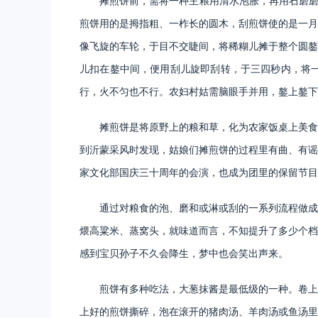
摊煎饼前，需将一种主粮用清水泡胀，再用石磨磨
煎饼用的是拇指粗、一柞长的圆木，刮煎饼使的是一月
像飞旋的车轮，于目不交睫间，将稀糊儿摊于整个圆鏊
儿扣在鏊中间，便用刮儿旋即刮转，于三四秒内，将
行，火不匀也不行。农妇村姑需脑眼手并用，鏊上鏊下
摊煎饼是将原野上的粮和草，化为农家饭桌上美食
到沂蒙采风时发现，姑娘们摊煎饼的过程里有曲、有谣
家文化部国庆三十周年的会演，也成为团里的保留节目
通过对粮食的泡、磨和或淋或刮的一系列流程做成
煨高粱米、蒸窝头，就味道而言，不知提升了多少个档
感到宝贝孙子不久会降生，梦中也会笑出声来。
煎饼有多种吃法，大葱抹酱是最低级的一种。卷上
上好的煎饼撕碎，泡在滚开的猪肉汤、羊肉汤或鱼汤里