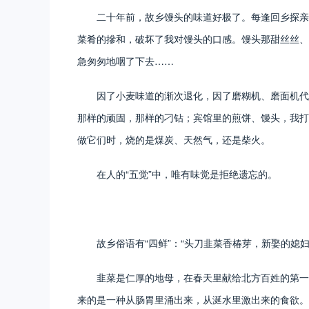
二十年前，故乡馒头的味道好极了。每逢回乡探亲
菜肴的摻和，破坏了我对馒头的口感。馒头那甜丝丝、
急匆匆地咽了下去……
因了小麦味道的渐次退化，因了磨糊机、磨面机代
那样的顽固，那样的刁钻；宾馆里的煎饼、馒头，我打
做它们时，烧的是煤炭、天然气，还是柴火。
在人的“五觉”中，唯有味觉是拒绝遗忘的。
故乡俗语有“四鲜”：“头刀韭菜香椿芽，新娶的
韭菜是仁厚的地母，在春天里献给北方百姓的第一
来的是一种从肠胃里涌出来，从涎水里激出来的食欲。