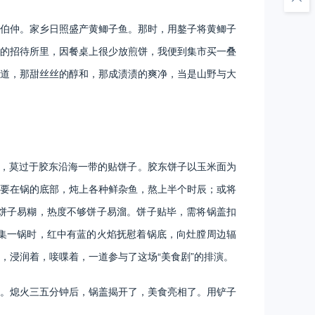
伯仲。家乡日照盛产黄鲫子鱼。那时，用鏊子将黄鲫子
的招待所里，因餐桌上很少放煎饼，我便到集市买一叠
道，那甜丝丝的醇和，那成渍渍的爽净，当是山野与大
食，莫过于胶东沿海一带的贴饼子。胶东饼子以玉米面为
要在锅的底部，炖上各种鲜杂鱼，熬上半个时辰；或将
饼子易糊，热度不够饼子易溜。饼子贴毕，需将锅盖扣
集一锅时，红中有蓝的火焰抚慰着锅底，向灶膛周边辐
，浸润着，唼喋着，一道参与了这场“美食剧”的排演。
。熄火三五分钟后，锅盖揭开了，美食亮相了。用铲子