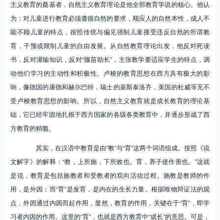
主义教育的奠基者，自然主义教育理论是他全部教育学说的核心。他认
为：对儿童进行教育必须遵循自然的要求，顺应人的自然本性，成人不
能不顾儿童的特点，按照传统与偏见强制儿童接受违反自然的所谓教
育，干预或限制儿童的自由发展。从自然教育理论出发，他反对死读
书，反对灌输知识，反对“揠苗助长”，主张教学要适应学生的特点，调
动他们学习的主动性和积极性。卢梭的教育思想在西方具有极大的影
响，像德国的康德和赫尔巴特，瑞士的裴斯泰洛齐，美国的杜威等无不
受卢梭教育思想的影响。所以，自然主义教育就是成长教育的理论基
础，它已经牢固地扎根于西方国家的各级各类教育中，并逐步形成了西
方教育的精髓。
其实，在汉语中教育是由“教”与“育”这两个词语组成。按照《说
文解字》的解释：“教，上所施，下所效也。育，养子使作善也。”这就
是说，教育是包括施教者和受教者的双向活动过程。施教是教师的作
用，是外因；而“育”是发育，是内在的生长力量。根据唯物辩证法的观
点，外因通过内因而起作用，显然，教育的作用，关键在于“育”，即学
习者内因的作用。这里的“育”，也就是西方教育中“成长”的意思。可是，