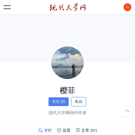
樱菲
关注
(0)
私信
现代大学网特约作者
资料
设置
文章
(21)