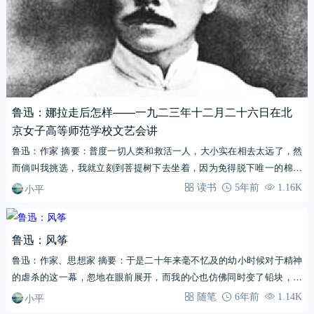
鲁迅：娜拉走后怎样——一九二三年十二月二十六日在北
京女子高等师范学校文艺会讲
鲁迅：作家 摘要：普度一切人类和救活一人，大小实在相去太远了，然
而倘叫我挑选，我就立刻到菩提树下去坐着，因为免得脱下唯一的棉袄
来冻杀自己。…
小平
读书
5年前
1.16K
鲁迅：风筝
鲁迅：作家、思想家 摘要：于是二十年来毫不忆及的幼小时候对于精神
的虐杀的这一幕，忽地在眼前展开，而我的心也仿佛同时变了铅块，很
重很重地坠下…
小平
随笔
6年前
1.14K