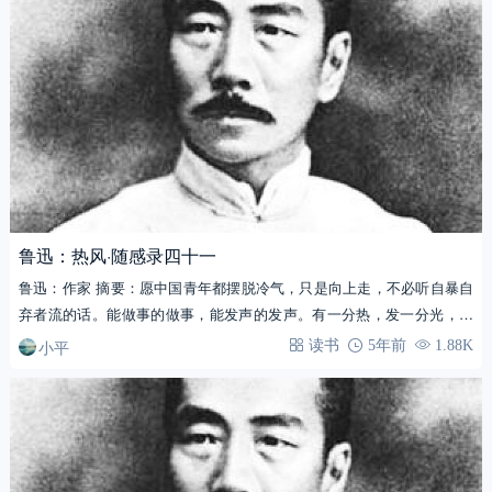
鲁迅：热风·随感录四十一
鲁迅：作家 摘要：愿中国青年都摆脱冷气，只是向上走，不必听自暴自
弃者流的话。能做事的做事，能发声的发声。有一分热，发一分光，就
令萤火一般，…
小平
读书
5年前
1.88K