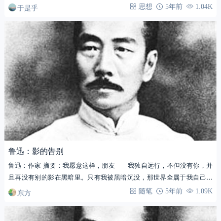
有人…
于是乎
思想
5年前
1.04K
鲁迅：影的告别
鲁迅：作家 摘要：我愿意这样，朋友——我独自远行，不但没有你，并
且再没有别的影在黑暗里。只有我被黑暗沉没，那世界全属于我自己。
人睡…
东方
随笔
5年前
1.09K