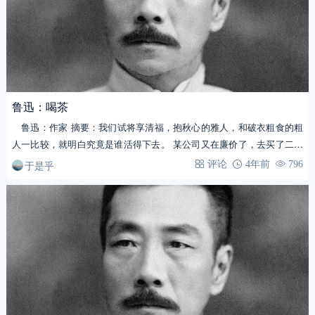
鲁迅：喝茶
鲁迅：作家 摘要：我们试将享清福，抱秋心的雅人，和破衣粗食的粗
人一比较，就明白究竟是谁活得下去。 某公司又在廉价了，去买了二两
好茶…
于是乎
评论
4年前
796