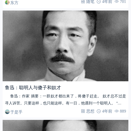
面预…
东方
随笔
4年前
701
鲁迅：聪明人与傻子和奴才
鲁迅：作家 摘要：一群奴才都出来了，将傻子赶走。 奴才总不过是
寻人诉苦。只要这样，也只能这样。有一日，他遇到一个聪明人。 “…
于是乎
思想
4年前
889