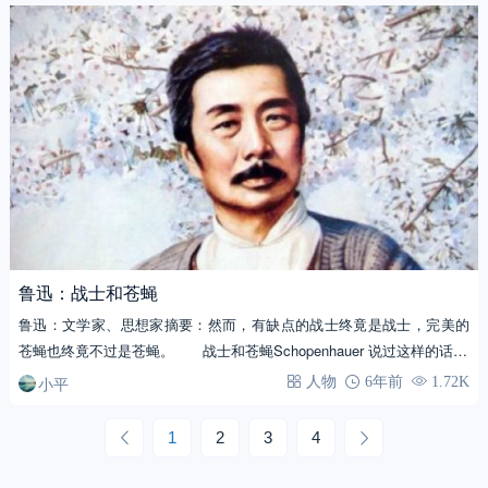
鲁迅：战士和苍蝇
鲁迅：文学家、思想家摘要：然而，有缺点的战士终竟是战士，完美的
苍蝇也终竟不过是苍蝇。 战士和苍蝇Schopenhauer 说过这样的话…
小平
人物
6年前
1.72K
1
2
3
4