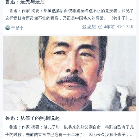
鲁迅：最先与最后
鲁迅：作家 摘要：那虽然落后而仍非跑至终点不止的竞技者，和见了
这样竞技者而肃然不笑的看客，乃正是中国将来的脊梁。 《韩非子》说
赛马…
于是乎
思想
4年前
1.32K
鲁迅：从孩子的照相说起
鲁迅：作家 摘要：做儿子时，以将来的好父亲自命，待到自己有了儿
子的时候，先前的宣言早已忘得一干二净了。 因为长久没有小孩子，曾