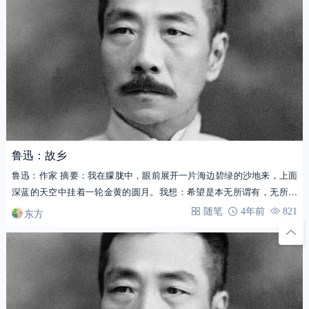
鲁迅：故乡
鲁迅：作家 摘要：我在朦胧中，眼前展开一片海边碧绿的沙地来，上面
深蓝的天空中挂着一轮金黄的圆月。我想：希望是本无所谓有，无所谓
无的。这正如…
东方
随笔
4年前
821