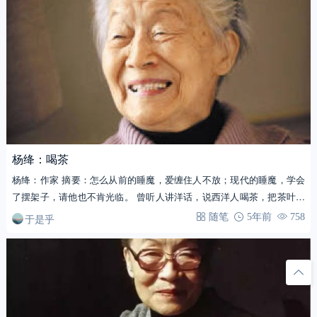
杨绛：喝茶
杨绛：作家 摘要：怎么从前的睡魔，爱缠住人不放；现代的睡魔，学会
了摆架子，请他也不肯光临。 曾听人讲洋话，说西洋人喝茶，把茶叶加
水煮…
于是乎
随笔
5年前
758