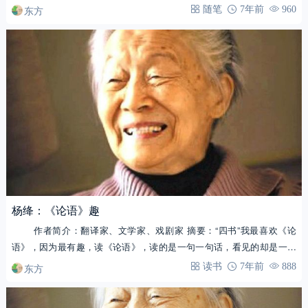
中，要求修身…
东方
随笔
7年前
960
杨绛：《论语》趣
作者简介：翻译家、文学家、戏剧家 摘要：“四书”我最喜欢《论
语》，因为最有趣，读《论语》，读的是一句一句话，看见的却是一个
一个人，…
东方
读书
7年前
888