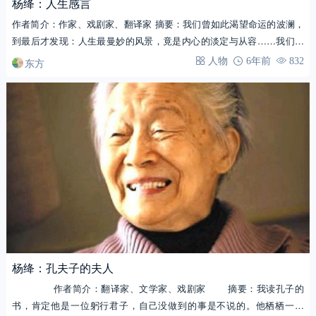
杨绛：人生感言
作者简介：作家、戏剧家、翻译家 摘要：我们曾如此渴望命运的波澜，
到最后才发现：人生最曼妙的风景，竟是内心的淡定与从容……我们曾
如此期盼外界…
东方
人物
6年前
832
杨绛：孔夫子的夫人
作者简介：翻译家、文学家、戏剧家 摘要：我读孔子的
书，肯定他是一位躬行君子，自己没做到的事是不说的。他栖栖一代