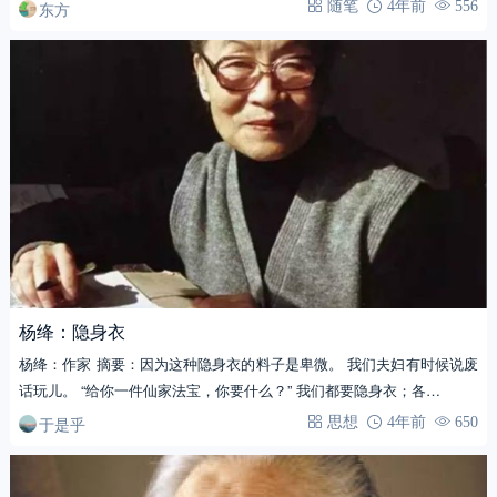
在《…
东方
随笔
4年前
556
杨绛：隐身衣
杨绛：作家 摘要：因为这种隐身衣的料子是卑微。 我们夫妇有时候说废
话玩儿。 “给你一件仙家法宝，你要什么？” 我们都要隐身衣；各…
于是乎
思想
4年前
650