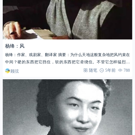
杨绛：风
杨绛：作家、戏剧家、翻译家 摘要：为什么天地这般复杂地把风约束在
中间？硬的东西把它挡住，软的东西把它牵绕住。不管它怎样猛烈的
吹，吹过遮山的…
顾弦
随笔
5年前
788