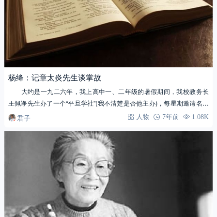
杨绛：记章太炎先生谈掌故
大约是一九二六年，我上高中一、二年级的暑假期间，我校教务长
王佩诤先生办了一个“平旦学社”(我不清楚是否他主办)，每星期邀请名人
讲学。我参与了…
君子
人物
7年前
1.08K