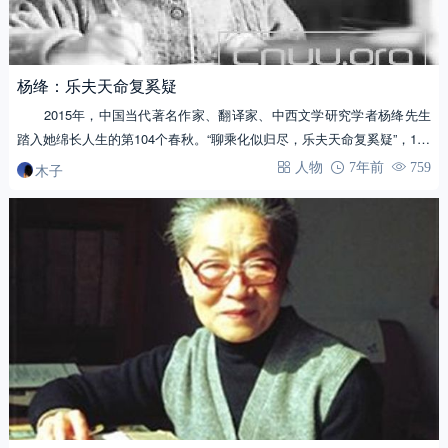
杨绛：乐夫天命复奚疑
2015年，中国当代著名作家、翻译家、中西文学研究学者杨绛先生
踏入她绵长人生的第104个春秋。“聊乘化似归尽，乐夫天命复奚疑”，104
番春秋…
木子
人物
7年前
759