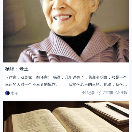
杨绛：老王
（作家，戏剧家、翻译家） 摘录：几年过去了，我渐渐明白：那是一个
幸运的人对一个不幸者的愧怍。 我常坐老王的三轮。他蹬，我坐，
一路上我…
木子
纪事
7年前
935