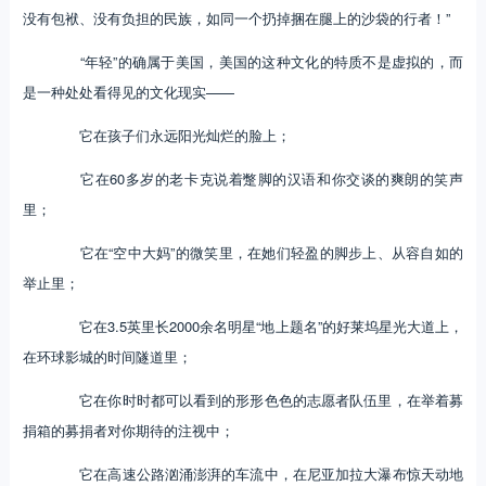
没有包袱、没有负担的民族，如同一个扔掉捆在腿上的沙袋的行者！”
“年轻”的确属于美国，美国的这种文化的特质不是虚拟的，而
是一种处处看得见的文化现实——
它在孩子们永远阳光灿烂的脸上；
它在60多岁的老卡克说着蹩脚的汉语和你交谈的爽朗的笑声
里；
它在“空中大妈”的微笑里，在她们轻盈的脚步上、从容自如的
举止里；
它在3.5英里长2000余名明星“地上题名”的好莱坞星光大道上，
在环球影城的时间隧道里；
它在你时时都可以看到的形形色色的志愿者队伍里，在举着募
捐箱的募捐者对你期待的注视中；
它在高速公路汹涌澎湃的车流中，在尼亚加拉大瀑布惊天动地