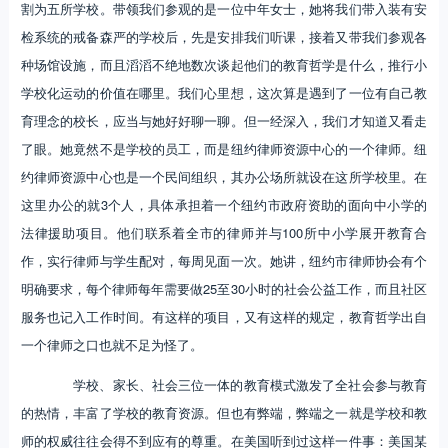
割为五所学校。带领我们参观的是一位中年女士，她将我们带入装有安
检系统的戒备森严的学校后，先是安排我们听课，接着又带我们参观各
种场馆设施，而且滔滔不绝地数次谈起他们的教育哲学是什么，推行小
学校化运动的价值在哪里。我们心里想，这次算是遇到了一位有自己教
育理念的校长，应当与她好好聊一聊。但一经深入，我们才知道又看走
了眼。她竟然不是学校的员工，而是纽约律师资源中心的一个律师。纽
约律师资源中心也是一个民间组织，其办公场所就设在这所学校里。在
这里办公的就3个人，具体承担着一个纽约市政府资助的面向中小学的
法律援助项目。他们联系着全市的律师并与100所中小学展开教育合
作，实行律师与学生配对，每周见面一次。她讲，纽约市律师协会有个
明确要求，每个律师每年需要做25至30小时的社会公益工作，而且社区
服务也记入工作时间。有这样的项目，又有这样的规定，教育哲学出自
一个律师之口也就不足为怪了。
学校、家长、社会三位一体的教育模式激发了全社会参与教育
的热情，丰富了学校的教育资源。但也有弊端，弊端之一就是学校和教
师的权威往往会得不到应有的尊重。在美国听到过这样一件事：美国某