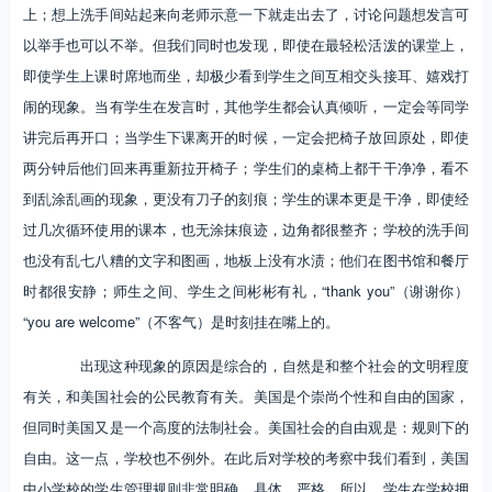
上；想上洗手间站起来向老师示意一下就走出去了，讨论问题想发言可
以举手也可以不举。但我们同时也发现，即使在最轻松活泼的课堂上，
即使学生上课时席地而坐，却极少看到学生之间互相交头接耳、嬉戏打
闹的现象。当有学生在发言时，其他学生都会认真倾听，一定会等同学
讲完后再开口；当学生下课离开的时候，一定会把椅子放回原处，即使
两分钟后他们回来再重新拉开椅子；学生们的桌椅上都干干净净，看不
到乱涂乱画的现象，更没有刀子的刻痕；学生的课本更是干净，即使经
过几次循环使用的课本，也无涂抹痕迹，边角都很整齐；学校的洗手间
也没有乱七八糟的文字和图画，地板上没有水渍；他们在图书馆和餐厅
时都很安静；师生之间、学生之间彬彬有礼，“thank you”（谢谢你）
“you are welcome”（不客气）是时刻挂在嘴上的。
出现这种现象的原因是综合的，自然是和整个社会的文明程度
有关，和美国社会的公民教育有关。美国是个崇尚个性和自由的国家，
但同时美国又是一个高度的法制社会。美国社会的自由观是：规则下的
自由。这一点，学校也不例外。在此后对学校的考察中我们看到，美国
中小学校的学生管理规则非常明确、具体、严格。所以，学生在学校拥