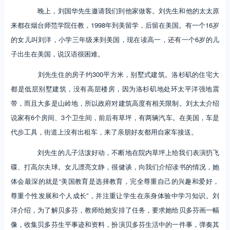
晚上，刘国华先生邀请我们到他家做客。刘先生和他的太太原
来都在烟台师范学院任教，1998年到美留学，后留在美国。有一个16岁
的女儿叫刘洋，小学三年级来到美国，现在读高一，还有一个6岁的儿
子出生在美国，说汉语很困难。
刘先生住的房子约300平方米，别墅式建筑。洛杉矶的住宅大
都是低层别墅建筑，没有高层楼房，因为洛杉矶地处环太平洋强地震
带，而且大多是山岭地，所以政府对建筑高度有相关限制。刘太太介绍
说家有6个房间、3个卫生间，前后有草坪，有两辆汽车。在美国，车是
代步工具，街道上没有出租车，来了亲朋好友都用自家车接送。
刘先生的儿子活泼好动，不断地在院内草坪上给我们表演扔飞
碟、打高尔夫球。女儿漂亮文静，很健谈，向我们介绍读书的情况，她
体会最深的就是“美国教育是选择教育，完全尊重自己的兴趣和爱好，
尊重个性发展和个人成长”，并注重让学生在亲身体验中学习知识。刘
洋介绍，为了解贝多芬，教师给她安排了任务，要求她给贝多芬画一幅
像，收集贝多芬生平事迹和资料，扮演贝多芬生活中的一件事，弹奏其