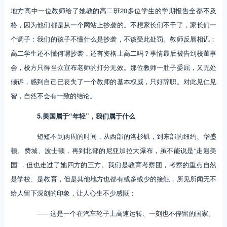
地方高中一位教师给了她教的高二班20多位学生的学期报告全都不及
格，因为他们都是从一个网站上抄袭的。不想家长们不干了，家长们一
个调子：我们的孩子不懂什么是抄袭，不该受此处罚。教师反唇相讥：
高二学生还不懂何谓抄袭，还有资格上高二吗？事情最后被告到校董事
会，校方只得当众宣布老师的打分无效。那位教师一肚子委屈，又无处
倾诉，感到自己已丧失了一个教师的基本权威，只好辞职。对此见仁见
智，自然不会有一致的结论。
5.美国属于“年轻”，我们属于什么
短短不到两周的时间，从西部的洛杉矶，到东部的纽约、华盛
顿、费城、波士顿，再到北部的尼亚加拉大瀑布，虽不能说是“走遍美
国”，但也走过了她四方的三方。我们是教育考察团，考察的重点自然
是学校、是教育，但是其他地方也都有或多或少的接触，所见所闻无不
给人留下深刻的印象，让人心生不少感慨：
——这是一个在汽车轮子上高速运转、一刻也不停留的国家。