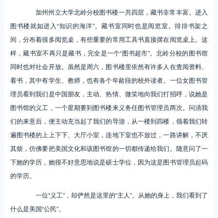
加州州立大学北岭分校图书楼一共四层，藏书非常丰富。进入
图书楼就如进入“知识的海洋”。藏书室同时也是阅览室。排排书架之
间，分布着很多阅览桌，有些重要的常用工具书直接摆在阅览桌上。这
样，藏书室不再只是藏书，完全是一个“图书超市”。北岭分校的图书馆
同时也对社会开放。虽然是周六，图书楼里依然有许多人在查阅资料、
看书，其中有学生、教师，也有各个年龄段的校外读者。一位女图书管
理员看到我们是中国朋友，主动、热情、微笑地向我们打招呼，说她是
图书馆的义工，一个星期要到图书楼来义务任图书管理员两次。问清我
们的来意后，便主动充当起了我们的导游，从一楼到四楼，领着我们转
遍图书楼的上上下下、大厅小室，连地下室也不放过，一路讲解，不厌
其烦，仿佛要把美国文化和该图书馆的一切都传递给我们。随意问了一
下她的学历，她很不好意思地说是硕士学位，因为这是图书管理员起码
的学历。
一位“义工”，却俨然是这里的“主人”。从她的身上，我们看到了
什么是美国“公民”。