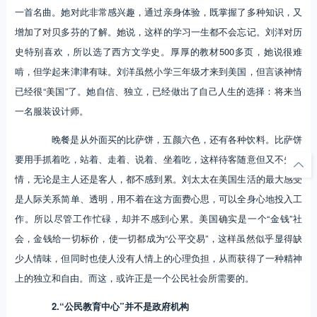
一首名曲。她对此非常感兴趣，通过亲身体验，既掌握了多种知识，又
增加了对贝多芬的了解。她说，这样的学习一生都不会忘记。刘洋对历
史特别喜欢，所以选了西方文学史。厚厚的教材500多页，她说很难
啃，但学起来津津有味。刘洋虽然小学三年级才来到美国，但言谈神情
已经很“美国”了。她自信、独立，已经做出了自己人生的选择：将来当
一名服装设计师。
晚餐是从外面买的比萨饼，五颜六色，还有各种饮料。比萨饼
要用手抓着吃，站着、走着、说着、坐着吃，这样待客随意但又不失热
情，无论是主人还是客人，都不感到累。刘太太在美国生活的最大感受
是人际关系简单、透明，用不着在这方面费心思，可以全身心地投入工
作。所以尽管工作忙碌，却并不感到心累。美国确实是一个“金钱”社
会，金钱给一切标价，使一切都成为“公平交易”，这样虽然似乎显得缺
少人情味，但同时也使人没有人情上的心理负担，从而获得了一种精神
上的独立和自由。而这，或许正是一个公民社会所需要的。
2.“公民教育中心”并不是政府机构