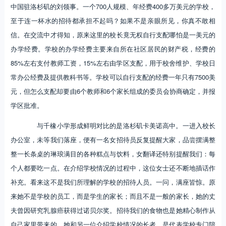
中国驻洛杉矶的刘领事。一个700人规模、年经费400多万美元的学校，
至于连一杯水的招待都承担不起吗？如果不是亲眼所见，你真不敢相
信。在交流中才得知，原来这里的校长竟无权自行支配哪怕是一美元的
办学经费。学校的办学经费主要来自所在社区居民的财产税，经费的
85%左右支付教师工资，15%左右由学区支配，用于校舍维护、学校日
常办公经费及提供教科书等。学校可以自行支配的经费一年只有7500美
元，但怎么支配却要由6个教师和6个家长组成的委员会协商确定，并报
学区批准。
与千橡小学形成鲜明对比的是洛杉矶卡美诺高中。一进入校长
办公室，未等我们落座，便有一名女招待员反复提醒大家，品尝摆满整
整一长条桌的琳琅满目的各种糕点与饮料，女翻译还特别提醒我们：每
个人都要吃一点。在介绍学校情况的过程中，这位女士还不断地插话作
补充。看来这不是我们所理解的学校的招待人员。一问，满座皆惊。原
来她不是学校的员工，而是学生的家长；而且不是一般的家长，她的丈
夫曾因研究乳腺癌获得过诺贝尔奖。招待我们的食物也是她精心制作从
自己家里带来的。她和另一位介绍学校情况的长者，是代表学校专门陪