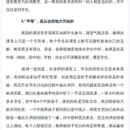
接受教育为自我教育。这一教育的基本原则对一切人都是适应的，并不
仅仅是对学生。
3.“平等”，是从这些地方开始的
美国的课堂非常强调互动和学生参与，课堂气氛活跃，教师在
课堂上只是一个引导者，每个学生在课堂上都可以随时发表自己的见
解。教室里没有讲台、讲桌，老师很随意地坐在学生中间，如果是在高
年级（例如，高中段）学校，你会分不清哪是老师，哪是学生。
值得一提的是，在这样的课堂上，学生的回答往往是多角度
的，有的听起来似乎有些荒谬，但老师总是给予积极的评价和及时表
扬，而且不在学生讨论的过程中做出评判，有些问题甚至始终没有一个
标准答案。我们在曼哈顿亨特高中听了一节语言训练课，一班大约有20
多名学生，其中有4个中国孩子，课的内容是写散文诗，然后朗读给大
家共同欣赏。一个中国男孩子看到我们是中国人，用英文把自己的作品
朗读一遍后又用国语朗读了一遍，诗中那种思念家乡、思念伙伴的情感
让人感动。每个人朗读完后，教师都给予充分的肯定和赞扬，都会赢得