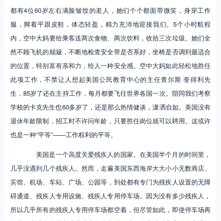
都有4位60岁左右满脸皱纹的老人，她们个个都面带微笑，身穿工作
服，脚着平跟皮鞋，体态轻盈，精力充沛地迎接我们。5个小时航程
内，空中大妈要给乘客送两次食物、两次饮料，收拾三次垃圾。她们全
然不顾飞机的颠簸，不断地检查安全带是否系好，坐椅是否调到最适合
的位置，特别富有亲和力，给人一种安全感。空中大妈如此轻松地胜任
此项工作，不禁让人想起美国公民教育中心的主任查尔斯·奎得利先
生，85岁了还在主持工作，每月都要飞往世界各国一次。陪同我们考察
学校的卡克先生也60多岁了，还是那么热情健谈，潇洒自如。美国没有
退休年龄限制，招工时不许问年龄，只要胜任岗位就可以聘用。这或许
也是一种“平等”——工作权利的平等。
美国是一个高度关爱残疾人的国家。在美国半个月的时间里，
几乎没遇到几个残疾人。然而，走遍美国东西海岸大大小小无数商店、
宾馆、机场、车站、广场、公园等，到处都有专门为残疾人设置的无障
碍通道、残疾人专用设施、残疾人专用停车场。因为没有多少残疾人，
所以几乎所有的残疾人专用停车场都空着，但尽管如此，即使停车场再