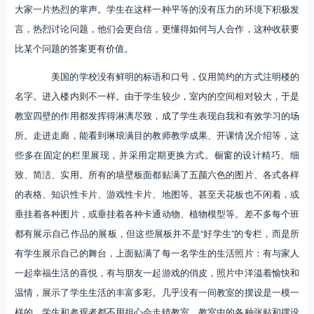
大家一片热烈的掌声。学生在这样一种平等的没有压力的环境下积极发
言，热烈讨论问题，他们会更自信，更懂得如何与人合作，这种收获要
比某个问题的答案更有价值。
美国的学校没有鲜明的标语和口号，仅用简约的方式注明楼的
名字。进入楼内则不一样。由于学生较少，室内的空间相对较大，于是
教室四壁的作用都发挥得淋漓尽致，成了学生表现自我和有效学习的场
所。走进走廊，能看到琳琅满目的教师教学成果、开课情况介绍等，这
些多在固定的栏里展现，并采用定期更换方式。橱窗的设计精巧、细
致、简洁、实用。所有的墙壁板面都贴满了五颜六色的图片、各式各样
的表格、知识性卡片、游戏性卡片、地图等。甚至天花板也不闲着，或
垂挂着各种图片，或垂挂着各种卡通动物、植物模型等。差不多每个班
都有展示自己作品的展板，但这些展板并不是“好学生”的专栏，而是所
有学生展示自己的舞台，上面贴满了每一名学生的生活照片：有与家人
一起幸福生活的喜悦，有与朋友一起游戏的俏皮，照片中洋溢着愉快和
温情，展示了学生生活的丰富多彩。几乎没有一间教室的摆设是一模一
样的，学生和参观者都不用担心会走错教室。教室中的各种张贴和摆设