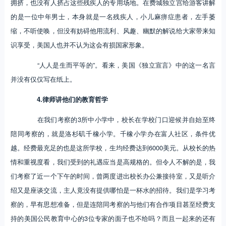
拥挤，也没有人挤占这些残疾人的专用场地。在费城独立宫给游客讲解
的是一位中年男士，本身就是一名残疾人，小儿麻痹症患者，左手萎
缩，不听使唤，但没有妨碍他用流利、风趣、幽默的解说给大家带来知
识享受，美国人也并不认为这会有损国家形象。
“人人是生而平等的”。看来，美国《独立宣言》中的这一名言
并没有仅仅写在纸上。
4.律师讲他们的教育哲学
在我们考察的3所中小学中，校长在学校门口迎候并自始至终
陪同考察的，就是洛杉矶千橡小学。千橡小学办在富人社区，条件优
越。经费最充足的也是这所学校，生均经费达到6000美元。从校长的热
情和重视度看，我们受到的礼遇应当是高规格的。但令人不解的是，我
们考察了近一个下午的时间，曾两度进出校长办公兼接待室，又是听介
绍又是座谈交流，主人竟没有提供哪怕是一杯水的招待。我们是学习考
察的，早有思想准备，但是连陪同考察的与他们有合作项目甚至经费支
持的美国公民教育中心的3位专家的面子也不给吗？而且一起来的还有