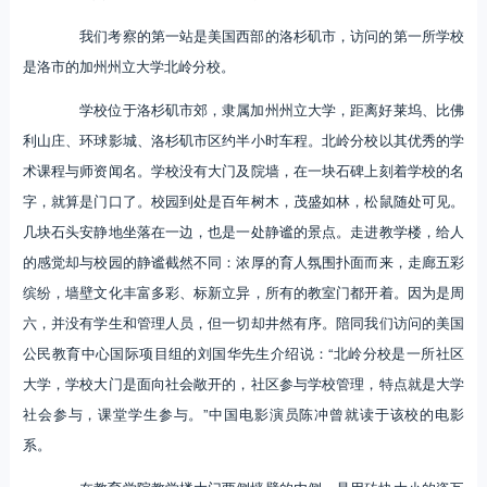
我们考察的第一站是美国西部的洛杉矶市，访问的第一所学校
是洛市的加州州立大学北岭分校。
学校位于洛杉矶市郊，隶属加州州立大学，距离好莱坞、比佛
利山庄、环球影城、洛杉矶市区约半小时车程。北岭分校以其优秀的学
术课程与师资闻名。学校没有大门及院墙，在一块石碑上刻着学校的名
字，就算是门口了。校园到处是百年树木，茂盛如林，松鼠随处可见。
几块石头安静地坐落在一边，也是一处静谧的景点。走进教学楼，给人
的感觉却与校园的静谧截然不同：浓厚的育人氛围扑面而来，走廊五彩
缤纷，墙壁文化丰富多彩、标新立异，所有的教室门都开着。因为是周
六，并没有学生和管理人员，但一切却井然有序。陪同我们访问的美国
公民教育中心国际项目组的刘国华先生介绍说：“北岭分校是一所社区
大学，学校大门是面向社会敞开的，社区参与学校管理，特点就是大学
社会参与，课堂学生参与。”中国电影演员陈冲曾就读于该校的电影
系。