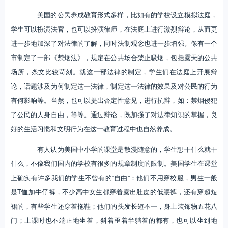
美国的公民养成教育形式多样，比如有的学校设立模拟法庭，
学生可以扮演法官，也可以扮演律师，在法庭上进行激烈辩论，从而更
进一步地加深了对法律的了解，同时法制观念也进一步增强。像有一个
市制定了一部《禁烟法》，规定在公共场合禁止吸烟，包括露天的公共
场所，条文比较苛刻。就这一部法律的制定，学生们在法庭上开展辩
论，话题涉及为何制定这一法律，制定这一法律的效果及对公民的行为
有何影响等。当然，也可以提出否定性意见，进行抗辩，如：禁烟侵犯
了公民的人身自由，等等。通过辩论，既加强了对法律知识的掌握，良
好的生活习惯和文明行为在这一教育过程中也自然养成。
有人认为美国中小学的课堂是散漫随意的，学生想干什么就干
什么，不像我们国内的学校有很多的规章制度的限制。美国学生在课堂
上确实有许多我们的学生不曾有的“自由”：他们不用穿校服，男生一般
是T恤加牛仔裤，不少高中女生都穿着露出肚皮的低腰裤，还有穿超短
裙的，有些学生还穿着拖鞋；他们的头发长短不一，身上装饰物五花八
门；上课时也不端正地坐着，斜着歪着半躺着的都有，也可以坐到地