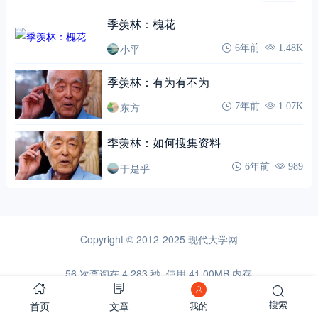
季羡林：槐花
小平
6年前
1.48K
季羡林：有为有不为
东方
7年前
1.07K
季羡林：如何搜集资料
于是乎
6年前
989
Copyright © 2012-2025
现代大学网
56 次查询在 4.283 秒, 使用 41.00MB 内存
首页
文章
搜索
我的