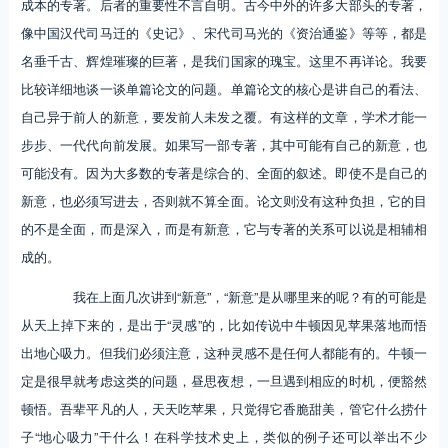
成本的专著。后者的重要性不言自明。古今中外的许多大部头的专著，
像中国汉代司马迁的《史记》、宋代司马光的《资治通鉴》等等，都是
名垂千古、辉煌璀璨的巨著，是我们国家的瑰宝。这里不再详论。我要
比较详细地谈一谈单篇论文的问题。单篇论文的核心是讲自己的看法、
自己异于前人的新意，要发前人未发之覆。有这样的文章，学术才能一
步步、一代代向前发展。如果写一部专著，其中可能有自己的新意，也
可能没有。因为大多数的专著是综合的、全面的叙述。即使不是自己的
新意，也必须写进去，否则就不算全面。论文则没有这种负担，它的目
的不是全面，而是深入，而是有新意，它与专著的关系可以说是相辅相
成的。
我在上面几次讲到“新意”，“新意”是从哪里来的呢？有的可能是
从天上掉下来的，是出于“灵感”的，比如传说中牛顿因见苹果落地而悟
出地心吸力。但我们必须注意，这种灵感不是任何人都能有的。牛顿一
定是很早就考虑这类的问题，昼思夜想，一旦遇到相应的时机，便豁然
顿悟。吾辈平凡的人，天天吃苹果，只觉得它香脆甜美，管它什么捞什
子“地心吸力”干什么！在科学技术史上，类似的例子还可以举出不少