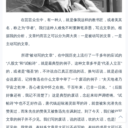
在芸芸众生中，有一种人，就是像我这样的教书匠，或者美其
名，称之为“学者”。我们这种人难免不时要舞笔弄墨，写点文章的。根
据我的分析，文章约而言之可以分为两大类：一是被动写的文章，一是
主动写的文章。
所谓“被动写的文章”，在中国历史上流行了一千多年的应试的
“八股文”和“试帖诗”，就是最典型的例子。这种文章多半是“代圣人立言”
的，或者是“颂圣”的，不许说自己真正想说的话。换句话说，就是必须
会说废话。记得鲁迅在什么文章中举了一个废话的例子：“夫天地者乃
宇宙之乾坤，吾心者实中怀之在抱。千百年来，已非一日矣。”（后面
好像还有，我记不清楚了）这是典型的废话，念起来却声调铿锵。“试
帖诗”中也不乏好作品，唐代钱起咏湘灵鼓琴的诗，就曾被朱光潜先生
赞美过，而朱先生的赞美又被鲁迅先生讽刺过。到了今天，我们被动写
文章的例子并不少见。我们写的废话，说的谎话，吹的大话，也是到处
可见的。我觉得，有好多文章是大可以不必写的，有好些书是大可以不