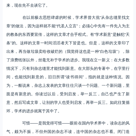
来，现在先不去谈它了。
在以前极左思想肆虐的时候，学术界曾大批“从杂志缝里找文
章”的做法，因为这样就不能“代圣人立言”；必须心中先有一件先入为主
的教条的东西要宣传，这样的文章才合乎程式。有“学术新意”是触犯“天
条”的。这样的文章一时间滔滔者天下皆是也。但是，这样的文章印了
出来，再当做垃圾卖给收破烂的（我觉得这也是一种“白色垃圾”），除
了浪费纸张以外，丝毫无补于学术的进步。我现在立一新义：在大多数
情况下，只有到杂志缝里才能找到新意。在大部头的专著中，在字里行
间，也能找到新意的，旧日所谓“读书得间”，指的就是这种情况。因
为，一般说来，杂志上发表的文章往往只谈一个问题、一个新问题，里
面是有新意的。你读过以后，受到启发，举一反三，自己也产生了新
意，然后写成文章，让别的学人也受到启发，再举一反三。如此往复循
环，学术的进步就寓于其中了。
可惜——是我觉得可惜——眼前在国内学术界中，读杂志的风
气，颇为不振，不但外国的杂志不读，连中国的杂志也不看。闭门造