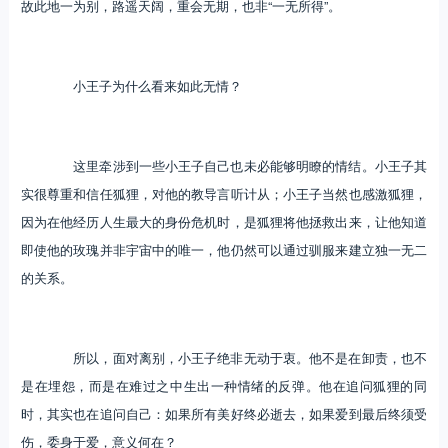
故此地一为别，路遥天阔，重会无期，也非“一无所得”。
小王子为什么看来如此无情？
这里牵涉到一些小王子自己也未必能够明瞭的情结。小王子其
实很尊重和信任狐狸，对他的教导言听计从；小王子当然也感激狐狸，
因为在他经历人生最大的身份危机时，是狐狸将他拯救出来，让他知道
即使他的玫瑰并非宇宙中的唯一，他仍然可以通过驯服来建立独一无二
的关系。
所以，面对离别，小王子绝非无动于衷。他不是在卸责，也不
是在埋怨，而是在难过之中生出一种情绪的反弹。他在追问狐狸的同
时，其实也在追问自己：如果所有美好终必逝去，如果爱到最后终须受
伤，委身于爱，意义何在？