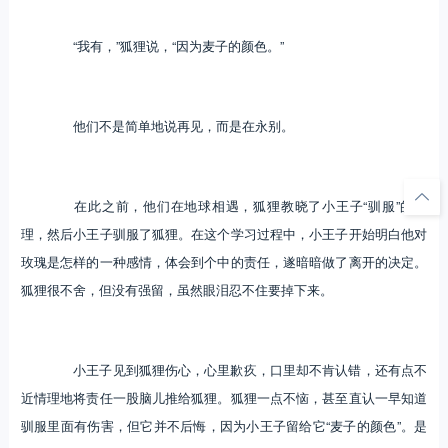
“我有，”狐狸说，“因为麦子的颜色。”
他们不是简单地说再见，而是在永别。
在此之前，他们在地球相遇，狐狸教晓了小王子“驯服”的道
理，然后小王子驯服了狐狸。在这个学习过程中，小王子开始明白他对
玫瑰是怎样的一种感情，体会到个中的责任，遂暗暗做了离开的决定。
狐狸很不舍，但没有强留，虽然眼泪忍不住要掉下来。
小王子见到狐狸伤心，心里歉疚，口里却不肯认错，还有点不
近情理地将责任一股脑儿推给狐狸。狐狸一点不恼，甚至直认一早知道
驯服里面有伤害，但它并不后悔，因为小王子留给它“麦子的颜色”。是