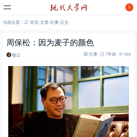
当前位置：
首页
-
文章
-
纪事
-
正文
周保松：因为麦子的颜色
微尘
纪事
7年前
604