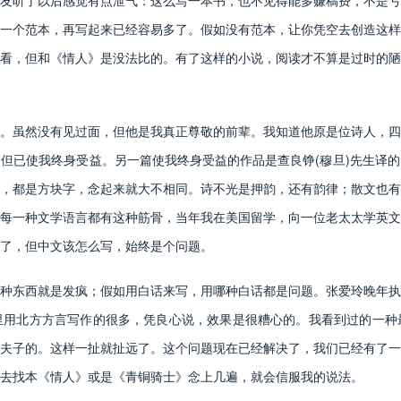
友听了以后感觉有点泄气：这么写一本书，也不见得能多赚稿费，不是亏
一个范本，再写起来已经容易多了。假如没有范本，让你凭空去创造这样
看，但和《情人》是没法比的。有了这样的小说，阅读才不算是过时的陋
虽然没有见过面，但他是我真正尊敬的前辈。我知道他原是位诗人，四
但已使我终身受益。另一篇使我终身受益的作品是查良铮(穆旦)先生译
，都是方块字，念起来就大不相同。诗不光是押韵，还有韵律；散文也有
每一种文学语言都有这种筋骨，当年我在美国留学，向一位老太太学英文
了，但中文该怎么写，始终是个问题。
东西就是发疯；假如用白话来写，用哪种白话都是问题。张爱玲晚年执
里用北方方言写作的很多，凭良心说，效果是很糟心的。我看到过的一种
夫子的。这样一扯就扯远了。这个问题现在已经解决了，我们已经有了一
去找本《情人》或是《青铜骑士》念上几遍，就会信服我的说法。