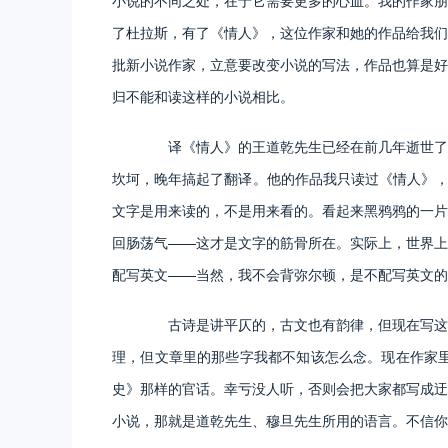
小说的不同之处，在于它需要更多的心血。我的作家朋
了杜拉斯，有了《情人》，这位作家和她的作品给我们
批新小说作家，立意要改变小说的写法，作品也算是好
归不能和读这样的小说相比。
译《情人》的王道乾先生已经在前几年逝世了。
坎坷，晚年搞起了翻译。他的作品我只读过《情人》，
文字是用来读的，不是用来看的。看起来黑鸦鸦的一片
回肠荡气——这才是文字的筋骨所在。实际上，世界上
配写英文——当然，我不会背弥尔顿，是不配写英文的
古诗是讲平仄的，古文也有韵律，但现在写这种
理，但文章里的那些字我都不知该怎么念。现在作家
史》那样的官话。幸亏没人听，否则会把大家都写成迂
小说，那就是道乾先生、穆旦先生所用的语言。不信你