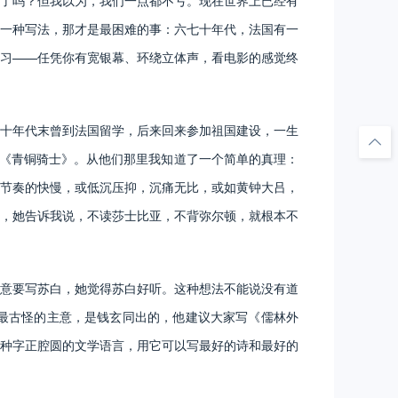
了吗？但我以为，我们一点都不亏。现在世界上已经有
一种写法，那才是最困难的事：六七十年代，法国有一
习——任凭你有宽银幕、环绕立体声，看电影的感觉终
十年代末曾到法国留学，后来回来参加祖国建设，一生
的《青铜骑士》。从他们那里我知道了一个简单的真理：
节奏的快慢，或低沉压抑，沉痛无比，或如黄钟大吕，
，她告诉我说，不读莎士比亚，不背弥尔顿，就根本不
意要写苏白，她觉得苏白好听。这种想法不能说没有道
最古怪的主意，是钱玄同出的，他建议大家写《儒林外
种字正腔圆的文学语言，用它可以写最好的诗和最好的