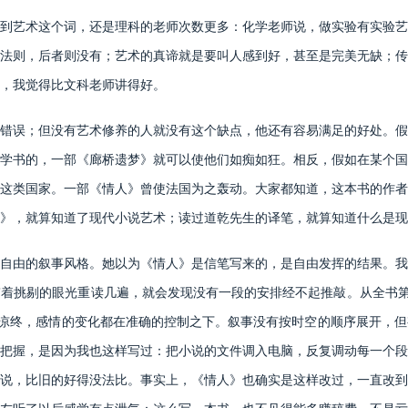
艺术这个词，还是理科的老师次数更多：化学老师说，做实验有实验艺
法则，后者则没有；艺术的真谛就是要叫人感到好，甚至是完美无缺；传
，我觉得比文科老师讲得好。
误；但没有艺术修养的人就没有这个缺点，他还有容易满足的好处。假
学书的，一部《廊桥遗梦》就可以使他们如痴如狂。相反，假如在某个国
这类国家。一部《情人》曾使法国为之轰动。大家都知道，这本书的作者
》，就算知道了现代小说艺术；读过道乾先生的译笔，就算知道什么是现
由的叙事风格。她以为《情人》是信笔写来的，是自由发挥的结果。我
着挑剔的眼光重读几遍，就会发现没有一段的安排经不起推敲。从全书第
悲凉终，感情的变化都在准确的控制之下。叙事没有按时空的顺序展开，
把握，是因为我也这样写过：把小说的文件调入电脑，反复调动每一个段
说，比旧的好得没法比。事实上，《情人》也确实是这样改过，一直改到