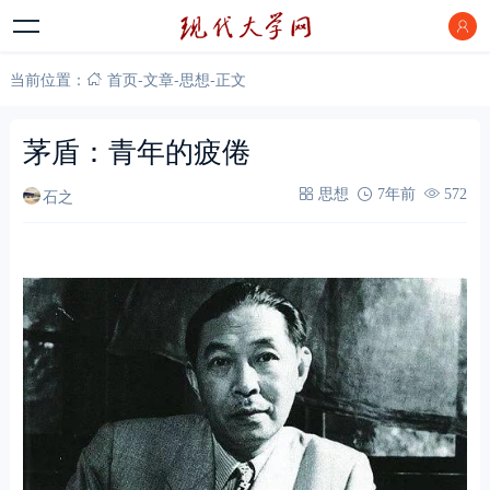
当前位置：
首页
-
文章
-
思想
-
正文
茅盾：青年的疲倦
石之
思想
7年前
572