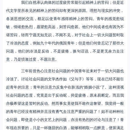
我们自然承认肉体的过度疲劳常能引起精神上的苦闷；但是近
代文学里所表见的精神上的苦闷却有更深的原因。理想与现实的冲突，
各派思想的交流，都足以使青年感得精神上的苦闷。青年的感觉愈锐
敏，情绪愈热烈，愿望愈高远，则苦闷愈甚。他们中间或者也有因为不
堪苦闷，转而宁愿无知无识，不闻不见，对于社会上一切大问题暂时取
了冷淡的态度，例如九十年代的俄国青年；但是他们何曾忘记了那些大
问题，他们的冷淡是反动，不是疲倦，换句话说，不是更无余力去注
意，乃是愤激过度，不愿注意。
三年前曾热心注意社会问题的中国青年近来对于一切大问题也
冷淡了。讨论社会问题的文学杰作如《父与子》等等，现在已经不能引
起青年的注意；青年的注意力反集中在肤浅的“婚姻小说”了。这种漠视
社会问题的态度，究竟是出于反动呢，抑是疲倦，原未易断定。而且我
亦极希望这是暂时的反动。然而事实竟使我不敢作这奢望。我觉得一般
的青年已经没有精神并且没有勇气去注意严重的问题了！姑不论种种社
会问题，即使是小小的文艺上的问题，亦没有热烈的讨论与注意了！青
年现在所要的，只是一杯微甜的白酒，能够稍稍取一点醉意，便算满足