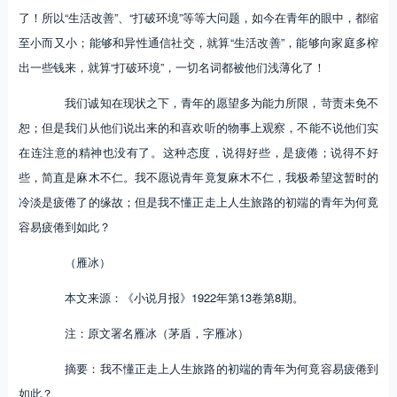
了！所以“生活改善”、“打破环境”等等大问题，如今在青年的眼中，都缩
至小而又小；能够和异性通信社交，就算“生活改善”，能够向家庭多榨
出一些钱来，就算“打破环境”，一切名词都被他们浅薄化了！
我们诚知在现状之下，青年的愿望多为能力所限，苛责未免不
恕；但是我们从他们说出来的和喜欢听的物事上观察，不能不说他们实
在连注意的精神也没有了。这种态度，说得好些，是疲倦；说得不好
些，简直是麻木不仁。我不愿说青年竟复麻木不仁，我极希望这暂时的
冷淡是疲倦了的缘故；但是我不懂正走上人生旅路的初端的青年为何竟
容易疲倦到如此？
（雁冰）
本文来源：《小说月报》1922年第13卷第8期。
注：原文署名雁冰（茅盾，字雁冰）
摘要：我不懂正走上人生旅路的初端的青年为何竟容易疲倦到
如此？