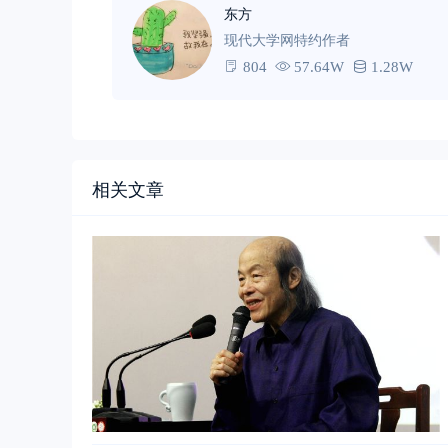
东方
现代大学网特约作者
804
57.64W
1.28W
相关文章