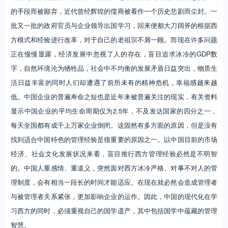
的手段而被鄙弃，近代曾经辉煌的儒商被看作一个历史悲剧而尘封。一
批又一批的政府官员与企业领导出国学习，回来便都大刀阔斧的根据西
方模式和经验进行改革，对于自己的老祖宗不屑一顾。而现在许多问题
正在慢慢显露，经济发展中忽视了人的存在，盲目追求冰冷的GDP数
字，自然环境沦为牺牲品，社会中不均衡的发展矛盾日益突出，物质生
活日益丰富的同时人们却遭遇了前所未有的精神危机，幸福感越来越
低。中国企业的普遍寿命之短也是近年来被普遍关注的现实，有关资料
显示中国企业的平均生命周期仅为2.5年，不及发达国家的四分之一，
每天全国都有成千上万家企业倒闭。这固然有多方面的原因，但是没有
找到适合中国特色的管理经验是很重要的原因之一。以中国目前的市场
经济、社会文化发展状况来看，盲目推行西方管理经验必然是不明智
的。中国人重感情、重道义，突然面对西方冰冷严格、对事不对人的管
理制度，会有相当一段长的时间才能适应。在现在就必然会造成管理者
与被管理者关系紧张，更加影响企业的运作。因此，中国的现代化在学
习西方的同时，必须重视自己的国学遗产，其中包括国学中蕴藏的管理
智慧。