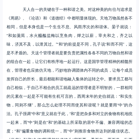
天人合一的关键在于一种和谐之美。对这种美的向往与追求是
《周易》、《论语》和《道德经》中都明显体现的。天地万物虽然各不
相同，但是本身也是一个生生不息、风雨序次的和谐体。晏子就说：
“和如羹焉，水火醯醢盐梅以烹鱼肉，燀之以薪，宰夫和之，齐之以
味，济其不及，以泄其过。”“和”的前提是不同，孔子说“和而不同”，这
是不矛盾的。天这个管理者就是要负责把属性各各不同的万物自然和谐
的组合在一起，让它们有秩序地一起运行。这是国学管理精神的精髓所
在，管理者也应效仿天地，巧妙地协调团体内不同的成员，让每个成员
发挥自己的所长，最后都能和谐地融入集体的运转之中。要求员工都与
自己相似，于自己不相合的员工就疏远的管理者是不明智的，一群相同
的元素在一起是不可能有生机可言的，西周末年的史伯就说：“和实生
物，同则不继”，那么怎么处理不同而使其和谐呢？就是要用“中”的办
法。孔子强调“中和”意义就在于此，“和”是把杂多和对立的食物有机地统
一起来，而“中”则是在“和”的基础上所采取的居中不偏、兼容两端的态
度；“和”偏重食物的调和统一，而“中”则推崇食物所达到的最佳状态。