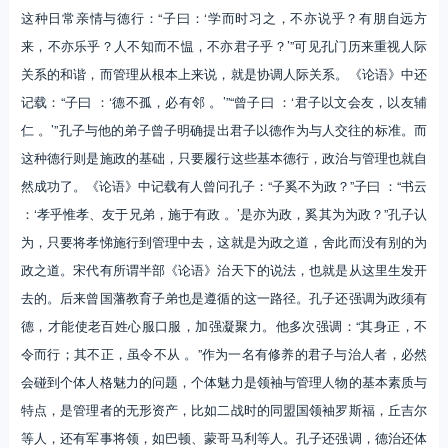
这种日常亲情与德行：“子曰：‘学而时习之，不亦说乎？有朋自远方
来，不亦乐乎？人不知而不愠，不亦君子乎？’”可见孔门历来重视人际
关系的和谐，而管理从根本上来说，就是协调人际关系。《论语》中还
记载：“子曰 ：‘德不孤，必有邻 。’”“曾子曰 ：‘君子以文会友，以友辅
仁 。’”孔子与他的弟子曾子明确提出君子以德作为与人交往的标准。而
这种德行则是施政的基础，只要履行这些基本德行，政治与管理也就自
然成功了。《论语》中记载有人曾问孔子：“子奚不为政？”子曰 ：“书云
：‘孝乎惟孝、友于兄弟，施于有政 。’是亦为政，奚其为为政？”孔子认
为，只要将孝悌施行到管理中去，这就是为政之道，舍此而没有别的为
政之道。宋代有所谓半部《论语》治天下的说法，也就是从这里生发开
去的。后来曾国藩教育子弟也是遵循的这一路径。孔子还强调为政须有
德，才能使老百姓心服口服，加强凝聚力。他多次强调：“其身正，不
令而行；其不正，虽令不从 。”作为一名有修养的君子与治人者，必然
会碰到个体人格魅力的问题，个体魅力是领袖与管理人物的基本素质与
特点，是管理者的无形资产，比如二战时的同盟国领袖罗斯福，丘吉尔
等人，还有军事将领，如巴顿、蒙哥马利等人。孔子还强调，德治还体