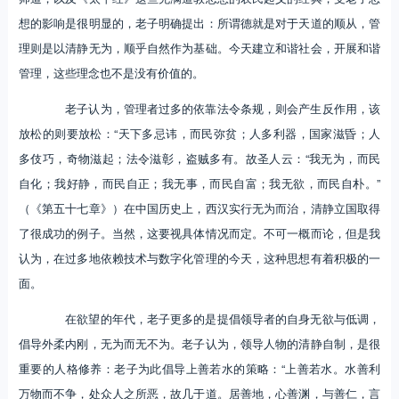
想的影响是很明显的，老子明确提出：所谓德就是对于天道的顺从，管
理则是以清静无为，顺乎自然作为基础。今天建立和谐社会，开展和谐
管理，这些理念也不是没有价值的。
老子认为，管理者过多的依靠法令条规，则会产生反作用，该
放松的则要放松：“天下多忌讳，而民弥贫；人多利器，国家滋昏；人
多伎巧，奇物滋起；法令滋彰，盗贼多有。故圣人云：“我无为，而民
自化；我好静，而民自正；我无事，而民自富；我无欲，而民自朴。”
（《第五十七章》）在中国历史上，西汉实行无为而治，清静立国取得
了很成功的例子。当然，这要视具体情况而定。不可一概而论，但是我
认为，在过多地依赖技术与数字化管理的今天，这种思想有着积极的一
面。
在欲望的年代，老子更多的是提倡领导者的自身无欲与低调，
倡导外柔内刚，无为而无不为。老子认为，领导人物的清静自制，是很
重要的人格修养：老子为此倡导上善若水的策略：“上善若水。水善利
万物而不争，处众人之所恶，故几于道。居善地，心善渊，与善仁，言