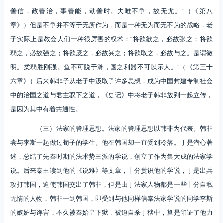
善信，政善治，事善能，动善时。夫唯不争，故无尤。”（《第八
章》）但是不争并不等于无所作为，而是一种无为而无不为的战略，老
子实际上是教会人们一种很厉害的权术：“将欲歙之，必故张之；将欲
弱之，必故强之；将欲废之，必故兴之；将欲取之，必故与之。是谓微
明。柔弱胜刚强。鱼不可脱于渊，国之利器不可以示人。”（《第三十
六章》）后来韩非子从老子中汲取了许多思想，成为中国封建专制社会
中的治国之道与君主驭下之道，《史记》中将老子韩非放到一起立传，
是因为其中有着共通性。
（三）法家的管理思想。法家的管理思想以韩非为代表。韩非
尝与李斯一起做过荀子的学生。他在韩国却一直受到冷落。于是潜心著
述，总结了先秦时期的法术势三派的学说，创立了作为集大成的法家学
说。后来秦王读到他的《说难》等文章，十分赏识他的学说，于是出兵
攻打韩国，迫使韩国交出了韩非，但是由于法家人物都是一些十分自私
无情的人物，韩非一到韩国，即受到与他同样信奉法家学说的同学李斯
的嫉妒与谗害，不久被秦始皇下狱，被迫自杀于狱中，算是印证了他力