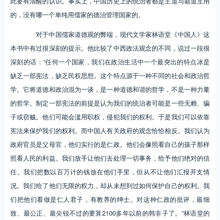
此要有清醒的认识。事实上，中国历史上的统治者都是王道与霸道互用
的，没有哪一个单纯用儒家的德治管理国家的。
对于中国儒家道德观的弊端，现代文学家林语堂《中国人》这
本书中有过很深刻的提示。他比较了中西政法观念的不同，说过一段很
深刻的话：“任何一个国家，我们在政治生活中一个最突出的特点冰是
缺乏一部宪法，缺乏民权思想。这个特点源于一种不同的社会和政治哲
学。它将道德和政治混为一谈，是一种道德和谐的哲学，不是一种力量
的哲学。制定一部宪法的前提是认为我们的统治者可能是一些无赖、骗
子或窃贼。他们可能会滥用职权，侵犯我们的权利。于是我们可以依靠
宪法来保护我们的权利。而中国人有关政府的观念恰恰相反。我们认为
政府官员是父母官，他们实行的是仁政。他们会像照看自己的孩子那样
照看人民的利益。我们放手让他们去处理一切事务，给予他们绝对的信
任。我们把数以百万计的钱放在他们手里，但从不让他们汇报开支情
况。我们给了他们无限的权力，却从未想到过如何保护自己的权利。我
们把他们看做是仁人君子，有教养的绅士。对这种仁政的批评，最细
致、最公正、最尖锐不过的要算2100多年以前的韩非子了。”林语堂的