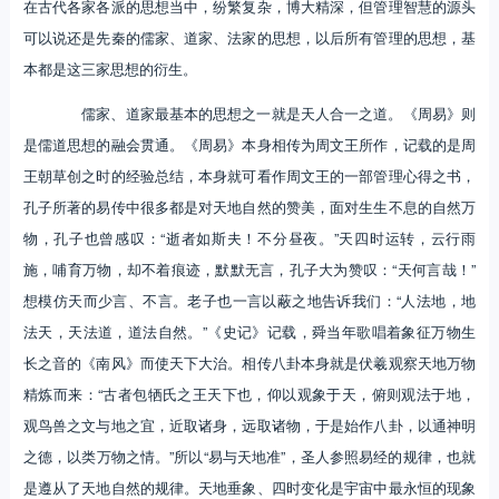
在古代各家各派的思想当中，纷繁复杂，博大精深，但管理智慧的源头
可以说还是先秦的儒家、道家、法家的思想，以后所有管理的思想，基
本都是这三家思想的衍生。
儒家、道家最基本的思想之一就是天人合一之道。《周易》则
是儒道思想的融会贯通。《周易》本身相传为周文王所作，记载的是周
王朝草创之时的经验总结，本身就可看作周文王的一部管理心得之书，
孔子所著的易传中很多都是对天地自然的赞美，面对生生不息的自然万
物，孔子也曾感叹：“逝者如斯夫！不分昼夜。”天四时运转，云行雨
施，哺育万物，却不着痕迹，默默无言，孔子大为赞叹：“天何言哉！”
想模仿天而少言、不言。老子也一言以蔽之地告诉我们：“人法地，地
法天，天法道，道法自然。”《史记》记载，舜当年歌唱着象征万物生
长之音的《南风》而使天下大治。相传八卦本身就是伏羲观察天地万物
精炼而来：“古者包牺氏之王天下也，仰以观象于天，俯则观法于地，
观鸟兽之文与地之宜，近取诸身，远取诸物，于是始作八卦，以通神明
之德，以类万物之情。”所以“易与天地准”，圣人参照易经的规律，也就
是遵从了天地自然的规律。天地垂象、四时变化是宇宙中最永恒的现象