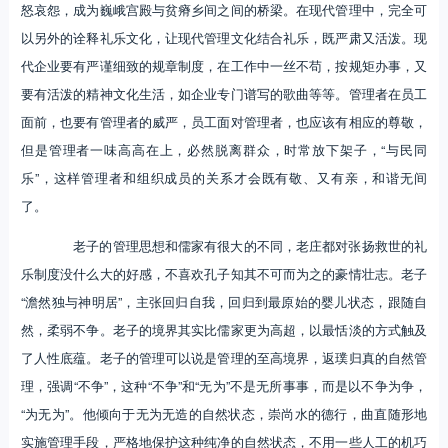
怒哀怨，成为巍峨宫殿与贫瘠乡间之间的桥梁。在现代管理中，完全可
以另外的诠释礼乐文化，让现代管理文化结合礼乐，既严肃又活泼。现
代企业要有严谨细致的规章制度，在工作中一丝不苟，按规矩办事，又
要有活泼的精神文化生活，如企业专门谱写的歌曲等等。管理者在员工
面前，也要有管理者的威严，员工面对管理者，也应该有相应的尊敬，
但是管理者一味高高在上，必然脱离群众，时常放下架子，“与民同
乐”，这样管理者和组织成员的关系才会既有敬、又有亲，和谐无间
了。
老子的管理思想和儒家有很大的不同，老庄都对张扬救世的礼
乐制度没什么大的好感，不喜欢孔子知其不可而为之的豪情壮志。老子
“澹然独与神明居”，主张回归自我，回归到最原始的婴儿状态，跟随自
然，柔弱不争。老子的境界其实比儒家更为高超，以最恬淡的方式触及
了人性底蕴。老子的管理可以说是管理的至高境界，返璞归真的自然管
理，强调“不争”，这种“不争”和“无为”不是无所事事，而是以不争为争，
“为无为”。他倾向于无为无造的自然状态，崇尚水的德行，曲直随形地
实施管理手段，严格地保护这种纯净的自然状态，不用一些人工的机巧