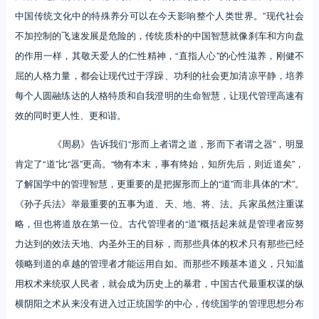
中国传统文化中的特殊养分可以在今天影响整个人类世界。”现代社会
不加控制的飞速发展是危险的，传统质朴的中国智慧就像刹车和方向盘
的作用一样，其敬天爱人的仁性精神，“直指人心”的心性滋养，刚健不
屈的人格力量，都会让现代过于浮躁、功利的社会更加清凉平静，培养
每个人圆融练达的人格特质和自我澄明的生命智慧，让现代管理高速有
效的同时更人性、更和谐。
《周易》告诉我们“形而上者谓之道，形而下者谓之器”，明显
肯定了“道”比“器”更高。“物有本末，事有终始，知所先后，则近道矣”，
了解国学中的管理智慧，更重要的是把握形而上的“道”而非具体的“术”。
《孙子兵法》举最重要的五事为道、天、地、将、法。兵家虽然注重谋
略，但也将道放在第一位。古代管理者的“道”概括起来就是管理者应努
力达到的效法天地、内圣外王的目标，而那些具体的权术只有那些已经
领略到道的卓越的管理者才能运用自如。而那些不顾基本道义，只知滥
用权术来统驭人民者，就会成为历史上的暴君，中国古代最重权谋的纵
横阴阳之术从来没有进入过正统国学的中心，传统国学的管理思想分布