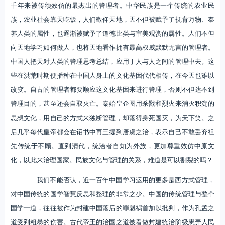
千年来被传颂效仿的最杰出的管理者。中华民族是一个传统的农业民
族，农业社会靠天吃饭，人们敬仰天地，天不但被赋予了抚育万物、奉
养人类的属性，也逐渐被赋予了道德比类与审美观赏的属性。人们不但
向天地学习如何做人，也将天地看作拥有最高权威默默无言的管理者。
中国人把天对人类的管理思考总结，应用于人与人之间的管理中去。这
些在洪荒时期便播种在中国人身上的文化基因代代相传，在今天也难以
改变。自古的管理者都要顺应这文化基因来进行管理，否则不但达不到
管理目的，甚至还会自取灭亡。秦始皇企图用杀戮和烈火来消灭积淀的
思想文化，用自己的方式来独断管理，却落得身死国灭，为天下笑。之
后几乎每代皇帝都会在诏书中再三提到唐虞之治，表示自己不敢丢弃祖
先传统于不顾。直到清代，统治者自知为外族，更加尊重效仿中原文
化，以此来治理国家。民族文化与管理的关系，难道是可以割裂的吗？
我们不能否认，近一百年中国学习运用的更多是西方式管理，
对中国传统的国学智慧反思和整理的非常之少。中国的传统管理与整个
国学一道，往往被作为封建中国落后的罪魁祸首加以批判，作为孔孟之
道受到粗暴的伤害。古代帝王的治国之道被看做封建统治阶级愚弄人民