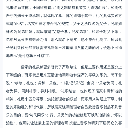
礼来维系道德，王国维曾说：“周之制度典礼皆实为道德而设”，如周代
严守的嫡长子继承制，就体现了孝、悌的道德于其中，礼的具体实践方
式是“正名”，名实相副才符合礼的规范，父子之所以名为父子，兄弟姐
妹名为兄弟姐妹，就应该是“父慈子孝，兄友弟恭”，如果子对父不孝，
弟弟对兄长没有敬爱之情，那么就名不副实，也不符合礼制了。所以孔
子见到诸侯竟然在欣赏按礼制帝王才能享用八佾之舞的时，会怒不可遏
地表示“是可忍孰不可忍”了。
儒家的礼虽然更多替代了严刑峻法，但是主要作用还是区分上
下等级的，而乐就是用来更活泼地调和这种森严的等级关系的。荀子曾
说：“恭敬，礼也；调和，乐也。”《礼记?乐记》也说：“乐者为同，礼
者为异。同则相亲，异则相敬。”礼乐结合，也体现了儒家中庸和谐的
精神，礼用来区分等级，烘托管理者的权威；而乐用来沟通上下级，制
造其乐融融的和谐气氛，所以儒家强调管理者自己欣赏音乐就起不到音
乐的目的，要“与民同乐”才行。乐另外的功能就是可以陶冶情操，“乐以
治性”，也可以让让最上层的管理者可以通过音乐聆听到下层民众的喜