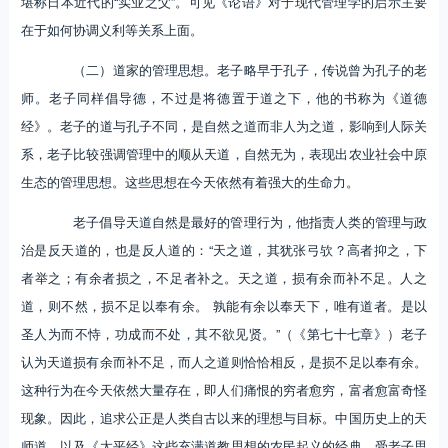
堪称日本近代的“实业之父”。可见《论语》对于现代管理学的启示主要
在于如何协调义利等关系上面。
（二）道家的管理思想。老子略早于孔子，传说曾为孔子的老
师。老子同样倡导德，不过是将德置于道之下，他的书称为《道德
经》。老子的道与孔子不同，是自然之道而非人为之道，影响到人际关
系，老子比较强调管理中的顺从天道，自然无为，表现出农业社会中原
生态的管理思想。这些思想在今天依然有着强大的生命力。
老子倡导天道自然是最好的管理行为，他指责人类的管理与政
治是反天道的，也是反人道的：“天之道，其犹张弓欤？高者抑之，下
者举之；有余者损之，不足者补之。天之道，损有余而补不足。人之
道，则不然，损不足以奉有余。 孰能有余以奉天下，唯有道者。是以
圣人为而不恃，功成而不处，其不欲见贤。”（《第七十七章》）老子
认为天道损有余而补不足，而人之道则恰恰相反，是损不足以奉有余。
这种行为在今天依然大量存在，即人们痛恨的穷者愈穷，富者愈富奇怪
现象。因此，追求公正是人类自古以来的理想与目标。中国历史上的天
师道，以及《太平经》这些充满道教思想的农民起义的经典，受老子思