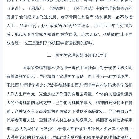
《论语》、《周易》、《道德经》、《孙子兵法》中的管理智慧有效的
促进了他们经济的飞速发展。老字号同仁堂恪守“炮制虽繁，必不敢省
人工；品味虽贵，必不敢减物力”的经营理念，历经几百年而更加兴
盛，现代著名企业家李嘉诚的“建立自我、追求无我”、张瑞敏的“上下同
欲者胜”，也正是受到了传统国学管理智慧的影响。
二、国学的管理智慧引领现代文明
国学的管理智慧不仅适用于当代中国社会，对于现代世界文明
有着深刻的启示，早已超越了管理学的范畴，而上升为一种文明境界。
现代西方管理学者比尔?波拉德就指出西方管理存在的缺陷就是仅仅把
人作为生产单元，完全从经济价值的角度去考量。个体的人被编制进庞
大的经济机器的运转之中，已异化为机械的非人，精神的荒漠化正在蔓
延，这种资本主义高度繁荣的表象之下潜伏的深层危机，早已被西方当
代学者高度关注，重新思考人类生存的终极意义。英国著名科技史学家
李约瑟认为现代西方科技“几乎每天都在做出各种对人类及其社会有巨
大潜在危险的科学发现”，指出“对它的控制必须主要是伦理和政治的，