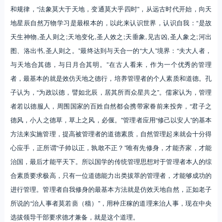
和规律，“法象莫大于天地，变通莫大乎四时”，从远古时代开始，向天
地星辰自然万物学习是最根本的，以此来认识世界，认识自我：“是故
天生神物,圣人则之;天地变化,圣人效之;天垂象,见吉凶,圣人象之;河出
图、洛出书,圣人则之。”最终达到与天合一的“大人”境界：“夫大人者，
与天地合其德，与日月合其明。”在古人看来，作为一个优秀的管理
者，最基本的就是效仿天地之德行，培养管理者的个人素质和道德。孔
子认为，“为政以德，譬如北辰，居其所而众星共之”。儒家认为，管理
者若以德服人，周围国家的百姓自然都会携带家眷前来投奔，“君子之
德风，小人之德草，草上之风，必偃。”管理者应用“修己以安人”的基本
方法来实施管理，提高被管理者的道德素质，自然管理起来就会十分得
心应手，正所谓“子帅以正，孰敢不正？”唯有先修身，才能齐家，才能
治国，最后才能平天下。所以国学的传统管理思想对于管理者本人的综
合素质要求极高，只有一位道德能力出类拔萃的管理者，才能够成功的
进行管理。管理者自我修身的最基本方法就是仿效天地自然，正如老子
所说的“治人事者莫若啬（穑）”，用种庄稼的道理来治人事，现在中央
选拔领导干部要求德才兼备，就是这个道理。