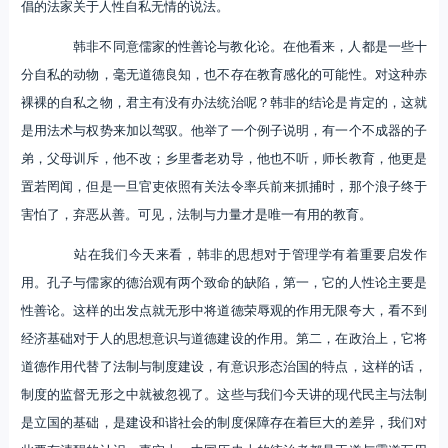
倡的法家关于人性自私无情的说法。
韩非不同意儒家的性善论与教化论。在他看来，人都是一些十
分自私的动物，毫无道德良知，也不存在教育感化的可能性。对这种赤
裸裸的自私之物，君主有没有办法统治呢？韩非的结论是肯定的，这就
是用法术与权势来加以驾驭。他举了一个例子说明，有一个不成器的子
弟，父母训斥，他不改；乡里耆老劝导，他也不听，师长教育，他更是
置若罔闻，但是一旦官吏依照有关法令率兵前来抓捕时，那个浪子终于
害怕了，弃恶从善。可见，法制与力量才是唯一有用的教育。
站在我们今天来看，韩非的思想对于管理学有着重要启发作
用。孔子与儒家的德治观有两个致命的缺陷，第一，它的人性论主要是
性善论。这样的出发点就无形中将道德荣辱观的作用无限夸大，看不到
经济基础对于人的思想意识与道德建设的作用。第二，在政治上，它将
道德作用代替了法制与制度建设，有意识形态治国的特点，这样的话，
制度的监督无形之中就被忽视了。这些与我们今天讲的现代民主与法制
是立国的基础，是建设和谐社会的制度保障存在着巨大的差异，我们对