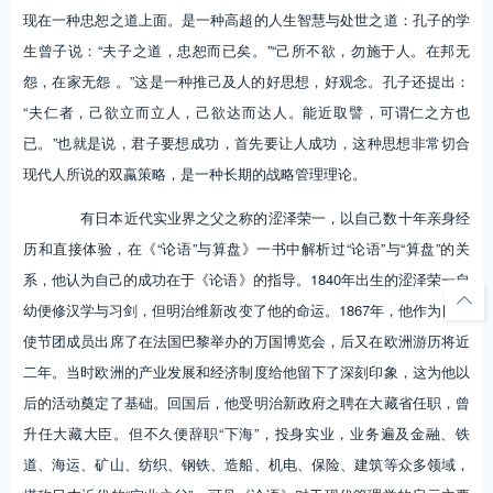
现在一种忠恕之道上面。是一种高超的人生智慧与处世之道：孔子的学
生曾子说：“夫子之道，忠恕而已矣。”“己所不欲，勿施于人。在邦无
怨，在家无怨 。”这是一种推己及人的好思想，好观念。孔子还提出：
“夫仁者，己欲立而立人，己欲达而达人。能近取譬，可谓仁之方也
已。”也就是说，君子要想成功，首先要让人成功，这种思想非常切合
现代人所说的双蠃策略，是一种长期的战略管理理论。
有日本近代实业界之父之称的涩泽荣一，以自己数十年亲身经
历和直接体验，在《“论语”与算盘》一书中解析过“论语”与“算盘”的关
系，他认为自己的成功在于《论语》的指导。1840年出生的涩泽荣一自
幼便修汉学与习剑，但明治维新改变了他的命运。1867年，他作为日本
使节团成员出席了在法国巴黎举办的万国博览会，后又在欧洲游历将近
二年。当时欧洲的产业发展和经济制度给他留下了深刻印象，这为他以
后的活动奠定了基础。回国后，他受明治新政府之聘在大藏省任职，曾
升任大藏大臣。但不久便辞职“下海”，投身实业，业务遍及金融、铁
道、海运、矿山、纺织、钢铁、造船、机电、保险、建筑等众多领域，