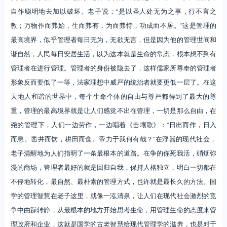
自作聪明地去加以破坏。老子说：“是以圣人处无为之事，行不言之
教；万物作而弗始，生而弗有，为而弗恃，功成而不居。”这是管理的
最高境界，似乎管理者每日无为，无欲无言，但是因为他的管理世间和
谐自然，人民每日安居生活，以为这本就是生命的常态，根本想不到有
管理者在进行管理。管理者的身份被隐去了，这样儒家所尊奉的管理者
形象反而要低了一等，法家理想中威严的统治者就要更低一层了。在这
天地人和谐的世界中，每个生命个体的自由与尊严都得到了最大的尊
重，管理的最高境界就是让人们感觉不出在管理，一切是那么自由，在
尧的管理下，人们一边劳作，一边唱着《击壤歌》：“日出而作，日入
而息。凿井而饮，耕田而食。帝力于我何有哉？”在浮嚣的现代社会，
老子清醒地为人们指明了一条最根本的道路。在争的你死我活，硝烟弥
漫的商场，管理者最好的就是回归自我，保持人格独立，明白一切都在
不停地转化，最自然、最朴素的管理方式，也许就是最长久的方法。国
学的管理智慧在老子这里，就像一泓清泉，让人们在现代社会激烈的竞
争中由躁转静，从最根本的地方开始思考生命，用管理生命的态度来管
理政府和企业，这就是国学的古老智慧给现代管理学的滋养，也是对于