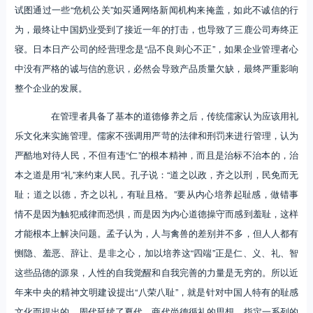
试图通过一些“危机公关”如买通网络新闻机构来掩盖，如此不诚信的行
为，最终让中国奶业受到了接近一年的打击，也导致了三鹿公司寿终正
寝。日本日产公司的经营理念是“品不良则心不正”，如果企业管理者心
中没有严格的诚与信的意识，必然会导致产品质量欠缺，最终严重影响
整个企业的发展。
在管理者具备了基本的道德修养之后，传统儒家认为应该用礼
乐文化来实施管理。儒家不强调用严苛的法律和刑罚来进行管理，认为
严酷地对待人民，不但有违“仁”的根本精神，而且是治标不治本的，治
本之道是用“礼”来约束人民。孔子说：“道之以政，齐之以刑，民免而无
耻；道之以德，齐之以礼，有耻且格。”要从内心培养起耻感，做错事
情不是因为触犯戒律而恐惧，而是因为内心道德操守而感到羞耻，这样
才能根本上解决问题。孟子认为，人与禽兽的差别并不多，但人人都有
恻隐、羞恶、辞让、是非之心，加以培养这“四端”正是仁、义、礼、智
这些品德的源泉，人性的自我觉醒和自我完善的力量是无穷的。所以近
年来中央的精神文明建设提出“八荣八耻”，就是针对中国人特有的耻感
文化而提出的。周代延续了夏代、商代尚德循礼的思想，指定一系列的