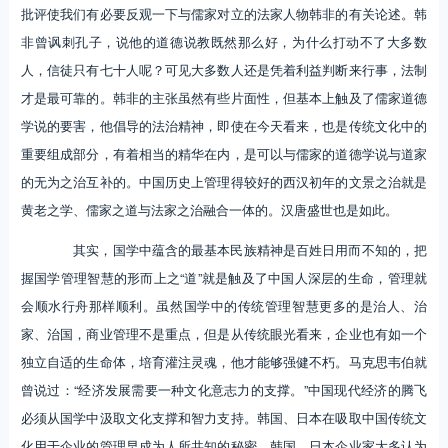
批评使我们有必要反观一下与儒家对立的法家人物韩非的有关论述。韩
非曾讽刺孔子，说他的道德说教既然那么好，为什么打动不了大多数
人，信徒只有七十人呢？可见大多数人还是凭着利益判断来行事，法制
才是最可靠的。韩非的主张虽然有些片面性，但基本上触及了儒家道德
学说的要害，他倡导的法治精神，即使在今天看来，也是传统文化中的
重要组成部分，有着相当的精华在内，是可以与儒家的道德学说与道家
的无为之治互补的。中国历史上管理得较好的西汉初年的文景之治就是
黄老之学、儒家之道与法家之治融合一体的。汉唐盛世也是如此。
其实，国学中蕴含的最基本民族精神是百姓日用而不知的，把
握国学管理智慧的形而上之“道”就是触及了中国人深层的生命，管理就
会顺水行舟那样顺利。虽然国学中的传统管理智慧更多的是治人、治
家、治国，商业管理不是重点，但是从传统眼光看来，企业也有如一个
独立自适的生命体，培育灌注灵魂，他才能够强健不朽。马克思韦伯就
曾说过：“经济发展需要一种文化意志力的支撑。”中国现代经济的腾飞
必须从国学中汲取文化支撑和智力支持。韩国、日本在吸取中国传统文
化用于企业的管理早成为人所共知的秘密，韩国、日本企业家大多认为