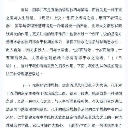
当然，国学并不是直接的管理技巧与策略，而首先是一种宇宙
之道与人生智慧。《周易》上说：“形而上者谓之道，形而下者谓之
器”，国学与管理智慧可谓是一种道器统一的产物。北宋大文豪苏轼既
强调技的作用，更关注道的统率作用：他曾举过一个例子，说的是南方
善潜水者的技巧得自于长期的练习，掌握了潜水之道后能够熟悉水性，
出入自如，“南方多没人，日与水居也。七岁而能涉，十岁而能浮，十
五而能没矣。夫没者岂苟然哉？必将有得于水之道者。”（《日
喻》）。这对于我们有着重要的启发作用。下面，我们先从传统的儒道
法三种管理思想谈起：
（一）儒家的管理思想。儒家管理思想以孔子为代表。孔子对
于管理的启示主要在于德治观念上面。德者，得也。德治既是一种治国
之道，又是一种得人心之道，与人事管理直接相关。今天我们依然讲以
法治国与以德治国相结合。孔子的德治思想是从他的仁学思想中引伸出
来的。仁学是建立在中华民族氏族血缘亲情关系及其观念之上的一种情
理融合的学说，它以孝悌作为核心。《论语?学而》第一句话就体现了