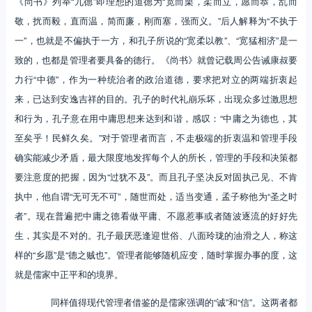
《尚书》列举“九德”即理想的道德为“宽而栗，柔而立，愿而恭，乱而
敬，扰而毅，直而温，简而廉，刚而塞，强而义。”后人解释为“不执于
一”，也就是不偏执于一方，和孔子所说的“宽柔以教”、“宽猛相济”是一
致的，也都是管理者要具备的德行。《尚书》就曾记载周公告诫康叔要
力行“中德”，作为一种统治者的政治道德，要求把对立的两端折衷起
来，已达到安逸吉祥的目的。孔子的时代礼崩乐坏，出现众多过激思想
和行为，孔子意在用中庸思想来达到和谐，感叹：“中庸之为德也，其
至矣乎！民鲜久矣。”对于管理者而言，不走极端的折衷温和管理手段
确实能减少矛盾，最大限度地发挥每个人的所长，管理的手段和决策都
要注意度的把握，因为“过犹不及”。而且孔子坚决反对固执己见、不肯
执中，他自谓“无可无不可”，随世而处，适当变通，孟子称他为“圣之时
者”。现在普遍把中庸之德看做平庸、不愿惹事或者随波逐流的好好先
生，其实是不对的。孔子最厌恶逢迎世俗、八面玲珑的油滑之人，称这
样的“乡愿”是“德之贼也”。管理者能够随机应变，随时掌握办事的度，这
就是儒家中正平和的境界。
同样值得现代管理者借鉴的是儒家强调的“诚”和“信”。这两者都