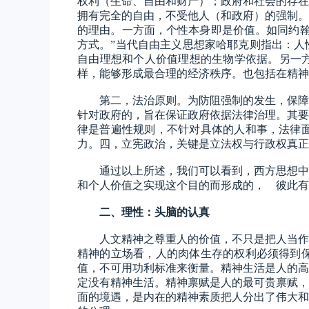
权利（生命、自由和财产）；政府和社会的存在
拥有完全的自由，不受他人（和政府）的强制。
的理由。一方面，个性本身即是价值。如同约
方式。”当代自由主义思想家哈耶克则指出：人
自由理想和个人价值理想的生物学依据。另一方
样，能够形成最合理的经济秩序。也包括在精神
第二，法治原则。为防阻强制的发生，保障
针对政府的，旨在保证政府依据法律治理。其要
律是普遍性规则，不针对具体的人和事，法律
力。四，立宪政治，关键是立法权与行政权真正
通过以上所述，我们可以看到，西方思想中
和个人价值之实现这个目的而形成的， 彼此有
二、
理性：头脑的认真
人文精神之尊重人的价值，不只是把人当作
精神的立场看，人的肉体生存的权利必须得到
值，不可用功利标准来衡量。精神生活是人的高
定没有精神生活。精神禀赋是人的最可贵禀赋，
面的境遇，是内在的精神素质把人分出了伟大和