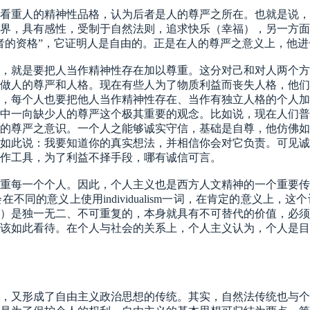
看重人的精神性品格，认为后者是人的尊严之所在。也就是说，
界，具有感性，受制于自然法则，追求快乐（幸福），另一方面
者的资格”，它证明人是自由的。正是在人的尊严之意义上，他
，就是要把人当作精神性存在加以尊重。这分对己和对人两个方
做人的尊严和人格。现在有些人为了物质利益而丧失人格，他们
，每个人也要把他人当作精神性存在、当作有独立人格的个人加
中一向缺少人的尊严这个极其重要的观念。比如说，现在人们普
的尊严之意识。一个人之能够诚实守信，基础是自尊，他仿佛如
如此说：我要知道你的真实想法，并相信你会对它负责。可见诚
作工具，为了利益不择手段，哪有诚信可言。
重每一个个人。因此，个人主义也是西方人文精神的一个重要传
会在不同的意义上使用
individualism
一词，在肯定的意义上，这个
）是独一无二、不可重复的，本身就具有不可替代的价值，必须
该如此看待。在个人与社会的关系上，个人主义认为，个人是目
，又形成了自由主义政治思想的传统。其实，自然法传统也与个