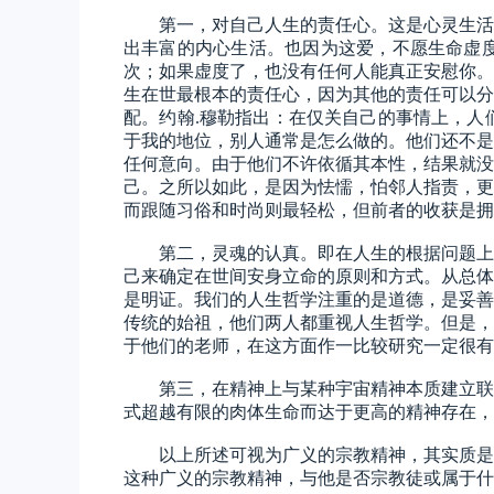
第一，
对自己人生的责任心。这是心灵生活
出丰富的内心生活。也因为这爱，不愿生命虚
次；如果虚度了，也没有任何人能真正安慰你。
生在世最根本的责任心，因为其他的责任可以分
配。约翰
.
穆勒指出：在仅关自己的事情上，人
于我的地位，别人通常是怎么做的。他们还不是
任何意向。由于他们不许依循其本性，结果就没
己。之所以如此，是因为怯懦，怕邻人指责，更
而跟随习俗和时尚则最轻松，但前者的收获是拥
第二，
灵魂的认真。即在人生的根据问题上
己来确定在世间安身立命的原则和方式。从总体
是明证。我们的人生哲学注重的是道德，是妥善
传统的始祖，他们两人都重视人生哲学。但是，
于他们的老师，在这方面作一比较研究一定很有
第三，
在精神上与某种宇宙精神本质建立联
式超越有限的肉体生命而达于更高的精神存在，
以上所述可视为广义的宗教精神，其实质是
这种广义的宗教精神，与他是否宗教徒或属于什