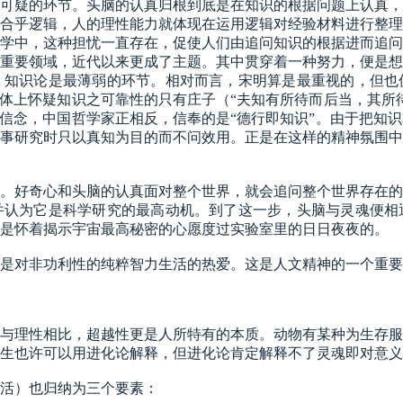
可疑的环节。头脑的认真归根到底是在知识的根据问题上认真，
合乎逻辑，人的理性能力就体现在运用逻辑对经验材料进行整理
学中，这种担忧一直存在，促使人们由追问知识的根据进而追问
重要领域，近代以来更成了主题。其中贯穿着一种努力，便是想
，知识论是最薄弱的环节。相对而言，宋明算是最重视的，但也
总体上怀疑知识之可靠性的只有庄子（“夫知有所待而后当，其所
遍信念，中国哲学家正相反，信奉的是“德行即知识”。由于把知
事研究时只以真知为目的而不问效用。正是在这样的精神氛围中
。好奇心和头脑的认真面对整个世界，就会追问整个世界存在的
并认为它是科学研究的最高动机。到了这一步，头脑与灵魂便相
是怀着揭示宇宙最高秘密的心愿度过实验室里的日日夜夜的。
是对非功利性的纯粹智力生活的热爱。这是人文精神的一个重要
与理性相比，超越性更是人所特有的本质。动物有某种为生存服
生也许可以用进化论解释，但进化论肯定解释不了灵魂即对意义
活）也归纳为三个要素：