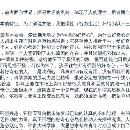
，前者面向世界，探寻世界的奥秘，体现了人的理性，后者面向
本质特征。为了解说方便，我把理性（智力生活）归纳为以下三
和最基本要素。爱因斯坦称之为
“神圣的好奇心”。为什么好奇心
人超出生存而对世界万物感兴趣；它甚至使人接近于神，受好奇
个人，好奇心都是理性能力觉醒的征兆。柏拉图和亚里士多德说
，表明一个人意识到了未知原因的存在，并且渴望把它找出来。
中藏着某种秘密。这给他留下了极深的印象，很可能是他日后走
所谓见怪不怪，习以为常了。孩子往往都有强烈的好奇心，一般
着好奇心的人。二是功利心，凡事都问有没有用，没有用就不再
配下，科学探索的原动力必定枯竭，眼光必定被限制在一个狭小
其普遍，以马上能在市场上卖个好价钱为教育和受教育的唯一目
奇心完全扼杀掉，这简直是一个是奇迹。现在的所谓素质教育往
心。依我看，要真正改变应试教育，就必须废除高考，把竞争和
强烈兴趣，它理应引向把未知变成已知的认真的求知过程。有的
乏推动的力量。真正强烈的好奇心必然会推动人去探根究底。人
趣必须定向。许多大科学家、大思想家都在青年时期形成了自己