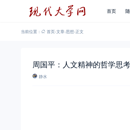
首页
随
当前位置：
首页
-
文章
-
思想
-
正文
周国平：人文精神的哲学思
静水