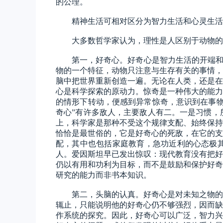
的公理。
精神生活可相对区分为智力生活和心灵生活
大多数哲学家认为，理性是人区别于动物的
第一，好奇心。好奇心是智力生活的开端
物的一个特征，动物只注意与生存有关的事情，
脑中把世界重新创造一遍。无论在人类，还是在
心是科学探索的原动力。惊奇是一种伟大的能力
的情形下转动，便感到异常惊奇，意识到在事物
奇心”有许多敌人，主要敌人有二。一是习惯，
上，科学家是那种不受这个规律支配、始终保持
恰恰是最世俗的，它是好奇心的死敌，在它的支
配，其中也包括家庭教育，急功近利的心态极
人。爱因斯坦早已发出惊叹：现代教育没有把好
仍以有用和功利为目标，而不是鼓励和保护好奇
研究的能力而非书本知识。
第二，头脑的认真。好奇心是对未知之物的
辄止，只能说明他的好奇心仍不够强烈，因而缺
作系统的探究。因此，好奇心可以广泛，智力兴