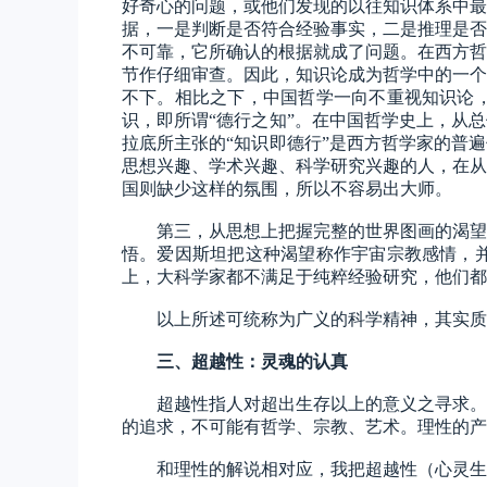
好奇心的问题，或他们发现的以往知识体系中最
据，一是判断是否符合经验事实，二是推理是否
不可靠，它所确认的根据就成了问题。在西方哲
节作仔细审查。因此，知识论成为哲学中的一个
不下。相比之下，中国哲学一向不重视知识论
识，即所谓
“德行之知”。在中国哲学史上，从
拉底所主张的“知识即德行”是西方哲学家的普
思想兴趣、学术兴趣、科学研究兴趣的人，在从
国则缺少这样的氛围，所以不容易出大师。
第三，从思想上把握完整的世界图画的渴望
悟。爱因斯坦把这种渴望称作宇宙宗教感情，
上，大科学家都不满足于纯粹经验研究，他们都
以上所述可统称为广义的科学精神，其实质
三、
超越性：灵魂的认真
超越性指人对超出生存以上的意义之寻求。
的追求，不可能有哲学、宗教、艺术。理性的产
和理性的解说相对应，我把超越性（心灵生