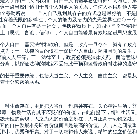
是为了保护个人的权利。自由主义的基本思想可归结为两点。第
这一点当然也适用于每个人对他人的关系，任何人不得对他人实
翰？穆勒所说：
“一个人自己规划其存在的方式总是最好的，不
性有着无限的多样性，个人的能力及潜力的先天差异性使每一个
面，个人自由有益于社会，包括在物质上，如同亚当？斯密所说
上（思想，言论，信仰），个人自由能够最有效地促进思想发展
个人自由，需要法律和政府。但是，政府一旦存在，就有了政府
点为：一，法律的目的仅在于保护个人自由，防阻强制的发生，
面前人人平等。三，法律至上，政府必须受法律支配，而这意味
分离，以保证法律的制定不受行政干预和监督政府对法律的遵守
的若干重要传统，包括人道主义、个人主义、自由主义，都是从
着十分紧密的联系
.
一种生命存在，更是把人当作一种精神存在。关心精神生活，尊
保障，物质生活有其不应贬低的价值，在此前提下，精神生活又
级天性的实现，人之为人的价值之所在，人真正高于动物之处。
它的自由发展本身即有价值而且是最高的价值。人与人之间最重
渺小，优秀和平庸。对于一切精神伟人来说，精神的独立价值和