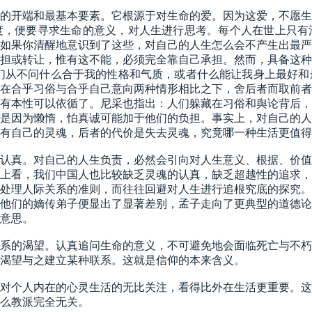
的开端和最基本要素。它根源于对生命的爱。因为这爱，不愿生
度，便要寻求生命的意义，对人生进行思考。每个人在世上只有
如果你清醒地意识到了这些，对自己的人生怎么会不产生出最严
担或转让，惟有这不能，必须完全靠自己承担。然而，具备这种
们从不问什么合于我的性格和气质，或者什么能让我身上最好和
在合乎习俗与合乎自己意向两种情形相比之下，舍后者而取前者
有本性可以依循了。尼采也指出：人们躲藏在习俗和舆论背后，
是因为懒惰，怕真诚可能加于他们的负担。事实上，对自己的人
有自己的灵魂，后者的代价是失去灵魂，究竟哪一种生活更值得
认真。对自己的人生负责，必然会引向对人生意义、根据、价值
上看，我们中国人也比较缺乏灵魂的认真，缺乏超越性的追求，
处理人际关系的准则，而往往回避对人生进行追根究底的探究。
他们的嫡传弟子便显出了显著差别，孟子走向了更典型的道德论
意思。
系的渴望。认真追问生命的意义，不可避免地会面临死亡与不朽
渴望与之建立某种联系。这就是信仰的本来含义。
对个人内在的心灵生活的无比关注，看得比外在生活更重要。这
么教派完全无关。