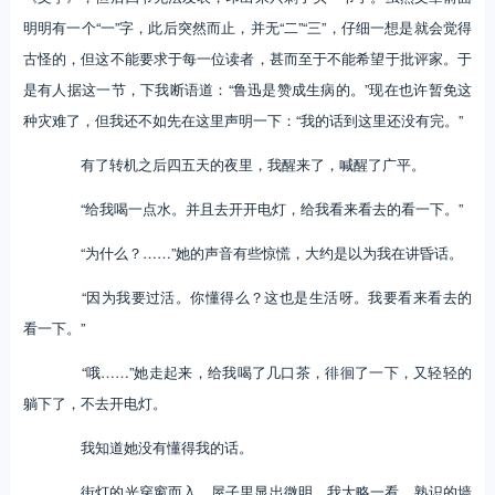
明明有一个“一”字，此后突然而止，并无“二”“三”，仔细一想是就会觉得
古怪的，但这不能要求于每一位读者，甚而至于不能希望于批评家。于
是有人据这一节，下我断语道：“鲁迅是赞成生病的。”现在也许暂免这
种灾难了，但我还不如先在这里声明一下：“我的话到这里还没有完。”
有了转机之后四五天的夜里，我醒来了，喊醒了广平。
“给我喝一点水。并且去开开电灯，给我看来看去的看一下。”
“为什么？……”她的声音有些惊慌，大约是以为我在讲昏话。
“因为我要过活。你懂得么？这也是生活呀。我要看来看去的
看一下。”
“哦……”她走起来，给我喝了几口茶，徘徊了一下，又轻轻的
躺下了，不去开电灯。
我知道她没有懂得我的话。
街灯的光穿窗而入，屋子里显出微明，我大略一看，熟识的墙