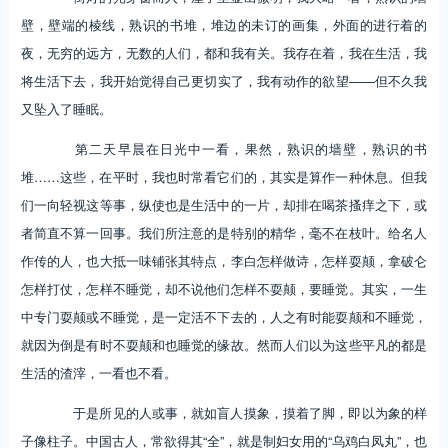
壁，壁端的棱线，熟识的书堆，堆边的未订的画集，外面的进行着的
夜，无穷的远方，无数的人们，都和我有关。我存在着，我在生活，我
将生活下去，我开始觉得自己更切实了，我有动作的欲望——但不久我
又坠入了睡眠。
第二天早晨在日光中一看，果然，熟识的墙壁，熟识的书
堆……这些，在平时，我也时常看它们的，其实是算作一种休息。但我
们一向轻视这等事，纵使也是生活中的一片，却排在喝茶搔痒之下，或
者简直不算一回事。我们所注意的是特别的精华，毫不在枝叶。给名人
作传的人，也大抵一味铺张其特点，李白怎样做诗，怎样耍颠，拿破仑
怎样打仗，怎样不睡觉，却不说他们怎样不耍颠，要睡觉。其实，一生
中专门耍颠或不睡觉，是一定活不下去的，人之有时能耍颠和不睡觉，
就因为倒是有时不耍颠和也睡觉的缘故。然而人们以为这些平凡的都是
生活的渣滓，一看也不看。
于是所见的人或事，就如盲人摸象，摸着了脚，即以为象的样
子像柱子。中国古人，常欲得其“全”，就是制妇女用的“乌鸡白凤丸”，也