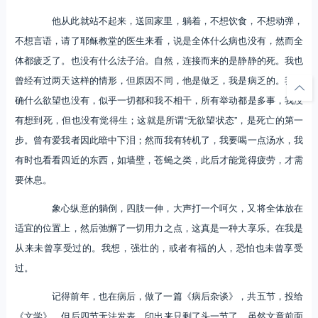
他从此就站不起来，送回家里，躺着，不想饮食，不想动弹，
不想言语，请了耶稣教堂的医生来看，说是全体什么病也没有，然而全
体都疲乏了。也没有什么法子治。自然，连接而来的是静静的死。我也
曾经有过两天这样的情形，但原因不同，他是做乏，我是病乏的。我的
确什么欲望也没有，似乎一切都和我不相干，所有举动都是多事，我没
有想到死，但也没有觉得生；这就是所谓“无欲望状态”，是死亡的第一
步。曾有爱我者因此暗中下泪；然而我有转机了，我要喝一点汤水，我
有时也看看四近的东西，如墙壁，苍蝇之类，此后才能觉得疲劳，才需
要休息。
象心纵意的躺倒，四肢一伸，大声打一个呵欠，又将全体放在
适宜的位置上，然后弛懈了一切用力之点，这真是一种大享乐。在我是
从来未曾享受过的。我想，强壮的，或者有福的人，恐怕也未曾享受
过。
记得前年，也在病后，做了一篇《病后杂谈》，共五节，投给
《文学》，但后四节无法发表，印出来只剩了头一节了。虽然文章前面