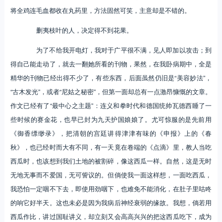
将全鸡连毛血都收在丸药里，方法固然可笑，主意却是不错的。
删夷枝叶的人，决定得不到花果。
为了不给我开电灯，我对于广平很不满，见人即加以攻击；到
得自己能走动了，就去一翻她所看的刊物，果然，在我卧病期中，全是
精华的刊物已经出得不少了，有些东西，后面虽然仍旧是“美容妙法”，
“古木发光”，或者“尼姑之秘密”，但第一面却总有一点激昂慷慨的文章。
作文已经有了“最中心之主题”：连义和拳时代和德国统帅瓦德西睡了一
些时候的赛金花，也早已封为九天护国娘娘了。尤可惊服的是先前用
《御香缥缈录》，把清朝的宫廷讲得津津有味的《申报》上的《春
秋》，也已经时而大有不同，有一天竟在卷端的《点滴》里，教人当吃
西瓜时，也该想到我们土地的被割碎，像这西瓜一样。自然，这是无时
无地无事而不爱国，无可訾议的。但倘使我一面这样想，一面吃西瓜，
我恐怕一定咽不下去，即使用劲咽下，也难免不能消化，在肚子里咕咚
的响它好半天。这也未必是因为我病后神经衰弱的缘故。我想，倘若用
西瓜作比，讲过国耻讲义，却立刻又会高高兴兴的把这西瓜吃下，成为