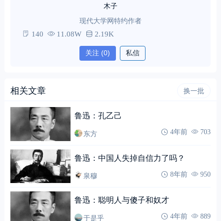
木子
现代大学网特约作者
140
11.08W
2.19K
关注
(0)
私信
相关文章
换一批
鲁迅：孔乙己
东方
4年前
703
鲁迅：中国人失掉自信力了吗？
泉穆
8年前
950
鲁迅：聪明人与傻子和奴才
于是乎
4年前
889