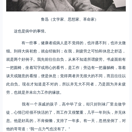
鲁迅（文学家、思想家、革命家）
这也是病中的事情。
有一些事，健康者或病人是不觉得的，也许遇不到，也许太微
细。到得大病初愈，就会经验到；在我，则疲劳之可怕和休息之舒适，
就是两个好例子。我先前往往自负，从来不知道所谓疲劳。书桌面前有
一把圆椅，坐着写字或用心的看书，是工作；旁边有一把藤躺椅，靠着
谈天或随意的看报，便是休息；觉得两者并无很大的不同，而且往往以
此自负。现在才知道是不对的，所以并无大不同者，乃是因为并未疲
劳，也就是并未出力工作的缘故。
我有一个亲戚的孩子，高中毕了业，却只好到袜厂里去做学
徒，心情已经很不快活的了，而工作又很繁重，几乎一年到头，并无休
息。他是好高的，不肯偷懒，支持了一年多。有一天，忽然坐倒了，对
他的哥哥道：“我一点力气也没有了。”