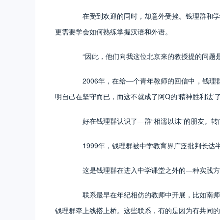
在受到欢迎的同时，却意外受挫。钱理群和学生
更需要学会如何熟练掌握汉语和外语。
“因此，他们向我这位北京来的教授提的问题是
2006年，在给—个青年教师的回信中，钱理群
明自己在坚守而已，而这不就成了阿Q的‘精神胜利法’了
好在钱理群认识了—群“相濡以沫”的朋友。转向
1999年，钱理群被中学教育界广泛批判长达半
这是钱理群在进入中学课堂之外的—种实践方式
联系最早在年纪相仿的教师中开展，比如南师大
钱理群牵上线搭上桥。这些联系，有的是因为有共同的