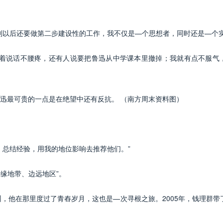
以后还要做第二步建设性的工作，我不仅是—个思想者，同时还是—个实
说话不腰疼，还有人说要把鲁迅从中学课本里撤掉；我就有点不服气
最可贵的一点是在绝望中还有反抗。 （南方周末资料图）
总结经验，用我的地位影响去推荐他们。”
缘地带、边远地区”。
他在那里度过了青舂岁月，这也是—次寻根之旅。2005年，钱理群带