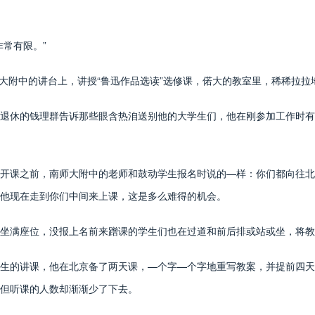
常有限。”
大附中的讲台上，讲授“鲁迅作品选读”选修课，偌大的教室里，稀稀拉拉
将退休的钱理群告诉那些眼含热洎送别他的大学生们，他在刚参加工作时
课之前，南师大附中的老师和鼓动学生报名时说的—样：你们都向往北
。他现在走到你们中间来上课，这是多么难得的机会。
满座位，没报上名前来蹭课的学生们也在过道和前后排或站或坐，将教
的讲课，他在北京备了两天课，—个字—个字地重写教案，并提前四天
但听课的人数却渐渐少了下去。