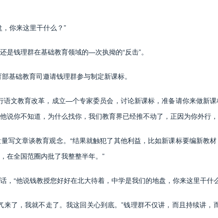
，你来这里干什么？”
是钱理群在基础教育领域的—次执拗的“反击”。
育部基础教育司邀请钱理群参与制定新课标。
语文教育改革，成立—个专家委员会，讨论新课标，准备请你来做新课
他说你不知道，为什么找你，我们教育界已经推不动了，正因为你外行，
写文章谈教育观念。“结果就触犯了其他利益，比如新课标要编新教材
，在全国范圈内批了我整整半年。”
，“他说钱教授您好好在北大待着，中学是我们的地盘，你来这里干什么
了，我就不走了。我这回关心到底。”钱理群不仅讲，而且持续讲，而且