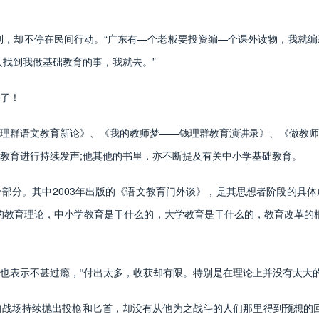
，却不停在民间行动。“广东有—个老板要投资编—个课外读物，我就编
人找到我做基础教育的事，我就去。”
了！
群语文教育新论》、《我的教师梦——钱理群教育演讲录》、《做教师
教育进行持续发声;他其他的书里，亦不断提及有关中小学基础教育。
分。其中2003年出版的《语文教育门外谈》，是其思想者阶段的具体
的教育理论，中小学教育是干什么的，大学教育是干什么的，教育改革的根
表示不甚过瘾，“付出太多，收获却有限。特别是在理论上并没有太大的
场持续抛出投枪和匕首，却没有从他为之战斗的人们那里得到预想的回