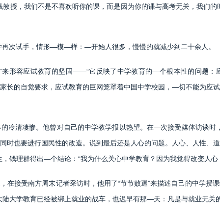
教授，我们不是不喜欢听你的课，而是因为你的课与高考无关，我们的时
学再次试手，情形—模—样：—开始人很多，慢慢的就减少到二十余人。
来形容应试教育的坚固——“它反映了中学教育的—个根本性的问题：
家长的自觉要求，应试教育的巨网笼罩着中国中学校园，—切不能为应试
冷清凄惨。他曾对自己的中学教学报以热望。在—次接受媒体访谈时，
同时也要进行国民性的改造。说到最后还是人心的问题。人心、人性、道
生，钱理群得出—个结论：“我为什么关心中学教育？因为我觉得改变人心
在接受南方周末记者采访时，他用了“节节败退”来描述自己的中学授课
大陆大学教育已经被绑上就业的战车，也迟早有那—天：凡是与就业无关的