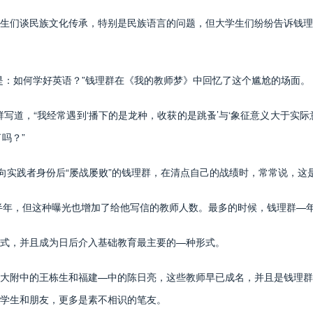
们谈民族文化传承，特别是民族语言的问题，但大学生们纷纷告诉钱理
：如何学好英语？”钱理群在《我的教师梦》中回忆了这个尴尬的场面。
写道，“我经常遇到‘播下的是龙种，收获的是跳蚤’与‘象征意义大于实际
吗？”
实践者身份后“屡战屡败”的钱理群，在清点自己的战绩时，常常说，这
年，但这种曝光也增加了给他写信的教师人数。最多的时候，钱理群—年
，并且成为日后介入基础教育最主要的—种形式。
附中的王栋生和福建—中的陈日亮，这些教师早已成名，并且是钱理群
学生和朋友，更多是素不相识的笔友。