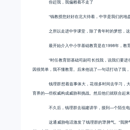
你赶我，我偏赖着不走了
“钱教授您好好在北大待着，中学是我们的地盘
之所以走进中学课堂，除了青年时的梦想，这还
最开始介入中小学基础教育是在1998年，教
“时任教育部基础司副司长找我，说我们要进行
因很简单，我不懂教育。后来他说了—句话打动了我，
钱理群想着兹事体大，花很多时间去学习，大量
育界的—些权威构成威胁和挑战。然后他们就联合起来
不久后，钱理群去福建讲学，接到—个陌生电话
这通威胁电话激发了钱理群的犟脾气。“我脾气来