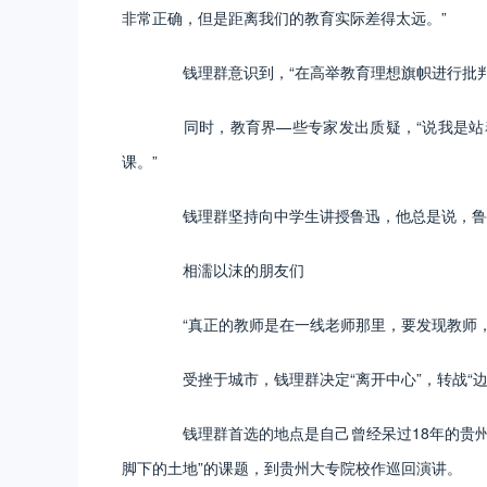
非常正确，但是距离我们的教育实际差得太远。”
钱理群意识到，“在高举教育理想旗帜进行批判
同时，教育界—些专家发出质疑，“说我是站着
课。”
钱理群坚持向中学生讲授鲁迅，他总是说，鲁迅
相濡以沫的朋友们
“真正的教师是在一线老师那里，要发现教师，
受挫于城市，钱理群决定“离开中心”，转战“边
钱理群首选的地点是自己曾经呆过18年的贵州，
脚下的土地”的课题，到贵州大专院校作巡回演讲。