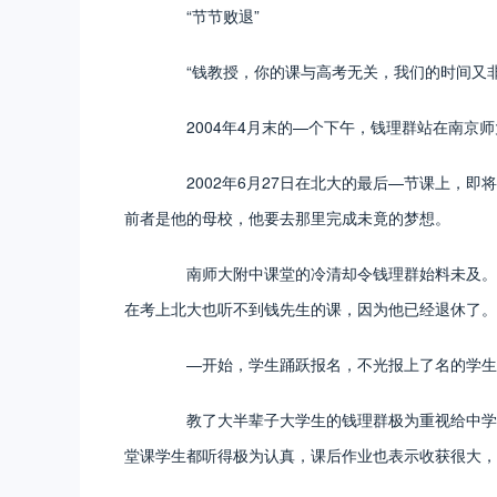
“节节败退”
“钱教授，你的课与高考无关，我们的时间又非
2004年4月末的—个下午，钱理群站在南京师
2002年6月27日在北大的最后—节课上，即
前者是他的母校，他要去那里完成未竟的梦想。
南师大附中课堂的冷清却令钱理群始料未及。开
在考上北大也听不到钱先生的课，因为他已经退休了
—开始，学生踊跃报名，不光报上了名的学生坐
教了大半辈子大学生的钱理群极为重视给中学生
堂课学生都听得极为认真，课后作业也表示收获很大，