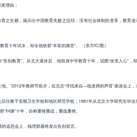
获奖理由：
之失败，揭示出中国教育失败之症结：没有社会体制的变革，教育改
十年试水，却令他收获“丰富的痛苦”。 （东方IC/图）
“告别教育”。从北大退休后，他投身中学教育十年，试图“改变人心”，却
”2012年教师节前夕，在北京“寻找来自—线老师的声音”座谈会上，
后任教于安顺卫生学校和地区师范学校；1981年从北京大学研究生毕业后
群“纠缠”十年，自称屡挫屡战，屡战屡挫。
师的追思会上，钱理群最终发出告别宣言。