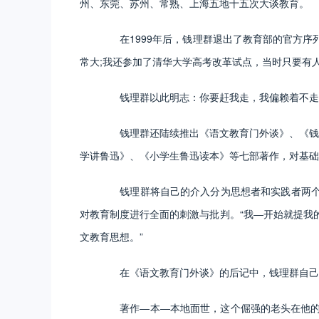
州、东莞、苏州、常熟、上海五地十五次大谈教育。
在1999年后，钱理群退出了教育部的官方序列
常大;我还参加了清华大学高考改革试点，当时只要有
钱理群以此明志：你要赶我走，我偏赖着不走
钱理群还陆续推出《语文教育门外谈》、《钱理
学讲鲁迅》、《小学生鲁迅读本》等七部著作，对基础
钱理群将自己的介入分为思想者和实践者两个部
对教育制度进行全面的刺激与批判。“我—开始就提我
文教育思想。”
在《语文教育门外谈》的后记中，钱理群自己也
著作—本—本地面世，这个倔强的老头在他的战