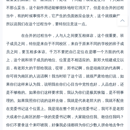
不那么妥当，这个副作用还能够很快地给它消灭了。但是在合并的过程
当中，有的时候事情不大，它产生的负面效应会放大，这个就很麻烦。
所以说我们在这个过程当中，要特别注意这一点。
在合并的过程当中，人与人之间要互相体谅，这个很重要。班
子成员之间，特别是来自于不同校区，来自于原来不同的学校的班子成
员之间，要互相多体谅。千万不要把自己定位在是哪一个方面的代表
上，这个就和班子成员的地位、位置是不相适应的。新郑大组建成立以
后，有老郑大的干部给我说，哎呀，郑书记啊，你是咱南区的代表啊，
你可得为南区的人说话啊！我当时听了这个话，就很严肃给他们说，如
果你们这样来认为我，说明我在你们心目当中党性也好，人品也好，还
是不够格的。如果你们这样要求我，我认为你们是极其狭隘，是不明事
理的。如果我照你们说的这样去做，我就是代表老郑大的，我就不配坐
在党委书记这个位置上。我是现在整个郑大的党委书记，我可不是老郑
大或者什么南区的那一块的党委书记啊，大家能信任我、敢信任我吗？
你们不要拿这个来吓唬我，好像我必须都得为你们少数人拼命地去争什