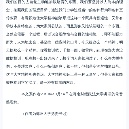
我们的目的去自觉主动地加以培育的东西。我们要坚持以人为本的理
念，按照我们的理想目标，通过我们办学过程当中的各种行为和各种宣
传教育，有意识地使大学精神能够形成这样一个既具有普遍性，又带有
学校本身特色的，为大家所公认的，而且形象又比较清晰的一个东西。
当然这需要一个过程，所以说合规律性与合目的性相统一，即不能强力
而为，人为地去合，甚至搞一些应时的口号，今天提这么一个精神，明
天提那么一个精神。你看校训吧，千校一面，很雷同，到现在郑大也没
敢提校训，现在想不出好词来了，想个词人家都用过了。什么奋力拼搏
啊，不畏艰险啊，什么开拓创新啊，都不错，但都是空洞的抽象口号。
这与大学精神相去甚远。大学精神实际上是一种无形的，但是大家都能
够感觉到它的温度，是一种有质感的东西。
本文系作者2010年10月14日在河南财经政法大学讲演的录音
整理稿。
（作者为郑州大学党委书记）