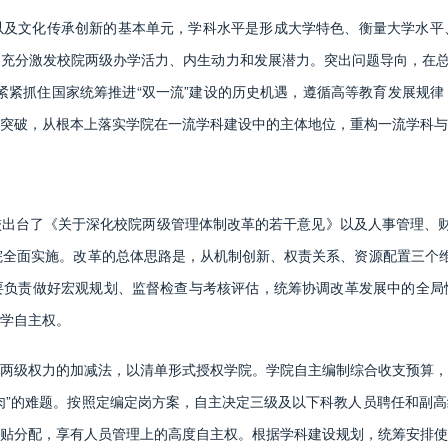
文化传承创新的基本单元，学科水平是形成大学特色、衡量大学水平
充分激发校院两级办学活力、内生动力和发展潜力。突出问题导向，在总结反
紧紧抓住国家统筹推进“双一流”建设的历史机遇，遵循高等教育发展规
突破，从根本上落实学院在一流学科建设中的主体地位，重构一流学科与
台了《关于深化校院两级管理体制改革的若干意见》以及人事管理、财
院全面实施。改革的总体思路是，从机制创新、权责关系、资源配置三个
要负责做好宏观规划、监督检查与考核评估，统筹协调改革发展中的全局
学自主权。
级权力的加减法，以清单形式授权学院。学院自主编制综合收支预算，
肉”的难题。按照定编定岗方案，自主决定三级及以下科教人员聘任和副
贴分配，享有人员管理上的高度自主权。根据学科建设规划，统筹安排使