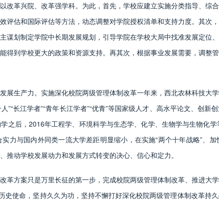
以改革兴院、改革强学科。为此，首先，学校应建立实施分类指导、综合
效评估和国际评估等方法，动态调整对学院授权清单和支持力度。其次，
主谋划制定学院中长期发展规划，引导学院在学校大局中找准发展定位、
能得到学校更大的政策和资源支持。再其次，根据事业发展需要，调整管
展生产力。实施深化校院两级管理体制改革一年来，西北农林科技大学
千人”“长江学者”“青年长江学者”“优青”等国家级人才、高水平论文、创
学之后，2016年工程学、环境科学与生态学、化学、生物学与生物化学等
合实力与国内外同类一流大学差距明显缩小，在实施“两个十年战略”、
、推动学校发展动力和发展方式转变的决心、信心和定力。
革方案只是万里长征的第一步，完成校院两级管理体制改革、推进大学
”历史使命，坚持久久为功，坚持不懈打好深化校院两级管理体制改革持