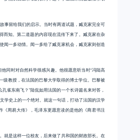
故事留给我们的启示。当时有两道试题，臧克家完全可
不得而知。第二道题的内容现在流传下来了。臧克家在杂
话使闻一多动情。闻一多给了臧克家机会，臧克家则创造
他同时对自然科学很感兴趣。他很愿意听当时“冯陆高
一级教授，在法国的巴黎大学取得的博士学位。巴黎被
么孔雀东南飞？”陆侃如用法国的一个长诗篇名来对答，
文学史上的一个绝对。就这一句话，打动了法国的汉学
作《周易大传》，毛泽东更愿意读的是他的《商君书注
。就是这样一位校友，后来做了共和国的财政部长。在