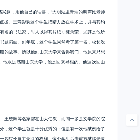
兴趣，用他自己的话讲，“大明湖里青蛙的叫声比老师
独点拨。王寿彭劝这个学生把精力放在学术上，并与其约
有名的书法家，时人以得其片纸寸缣为荣，尤其是他所
书题扇面。到年底，这个学生果然考了第一名，校长没
赠的故事。所以他到山东大学来告诉我们，他原来只想
，他永远感谢山东大学，他是回来寻根的。他这次回山
、王统照等名家都在山大任教，而闻一多是文学院的院
0分，这个学生就是十分优秀的；但是有一次他破例给了
闻一多院长自主录取的权利，这个学生后来就被破格录取