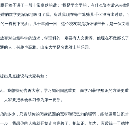
脱开稿子讲了一段非常幽默的话：“我是学文学的，有什么资本后来去做那
讲的数学史深深地吸引了我。所以我现在每年算账几千亿没有出过错。”
海的一棵树下见面，几十年如一日，这位校友就是项怀诚部长，是一位文
弃对自然科学的追求，学理科的一定要有人文素养。他现在不做部长了
兼通的人，兴趣也高雅。山东大学是名家雅士的乐园。
提出几点建议与大家共勉：
人。我想特别告诉大家，学习知识固然重要，而学习获得知识的方法更重
，大家要把学会学习作为第一要务。
识的多少，只表明你的阅读范围的宽窄和记忆力的强弱，能够运用知识才
一步，我想你的人格就开始走向完善了。把知识、能力、素质统一于德性