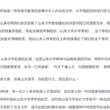
就是一所有着无数美好故事并令人向往的大学，今天我想先给你们讲几
来证明我们的历史呢？山东大学最初建址的泺源书院已经荡然无存，我
由袁世凯奏呈朝廷，而由光绪皇帝御批的《山东大学办学章程》。这个章程在
的故宫博物院里。他以山东人特有的仗义和热情满足了我们的这个请求。
东大学起源的证据，也是山东大学精神与品格形成的开始。章程中在表
为国家图富强，非为一己利身家”。“为天下储人才，为国家图富强”，表
大家，你来山大读书，目的是什么，责任是什么！
的时候，有一位八十多岁的老人不请自到。这位老人的一句话使参加校庆
926年他在山东大学求学的经历。当时的山东大学实行大学高中一体化的
又回到了北京大学，成为全国当时最年轻的一级教授和中科院哲学社会科