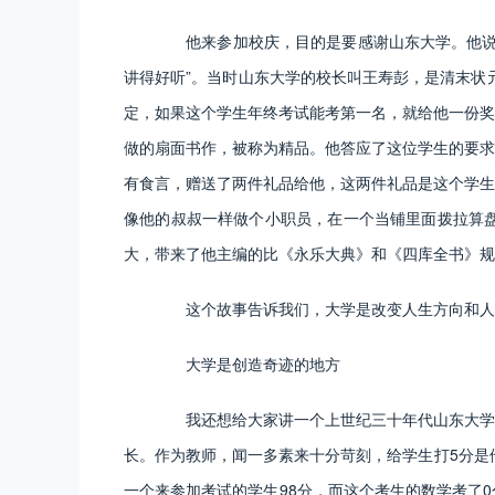
他来参加校庆，目的是要感谢山东大学。他说了
讲得好听”。当时山东大学的校长叫王寿彭，是清末状
定，如果这个学生年终考试能考第一名，就给他一份奖
做的扇面书作，被称为精品。他答应了这位学生的要求
有食言，赠送了两件礼品给他，这两件礼品是这个学生
像他的叔叔一样做个小职员，在一个当铺里面拨拉算
大，带来了他主编的比《永乐大典》和《四库全书》规
这个故事告诉我们，大学是改变人生方向和人
大学是创造奇迹的地方
我还想给大家讲一个上世纪三十年代山东大学的
长。作为教师，闻一多素来十分苛刻，给学生打5分是
一个来参加考试的学生98分，而这个考生的数学考了