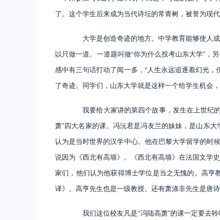
了。这个学生后来成为当代诗坛的常青树，被誉为现代
大学是创造奇迹的地方。中学教育能够使人成其
以只做一道。一道题叫做“你为什么投考山东大学”，
感中有三句话打动了闻一多，“人生永远追逐着幻光，
了奇迹。同学们，山东大学就是这样一个给学生机会，
我要给大家讲的第四个故事，发生在上世纪的五
萧”四大名家的课。冯沅君是冯友兰的妹妹，是山东大
认为是当时世界的汉学中心。他在巴黎大学留学的时候
说因为《西北有高墙》。《西北有高墙》在法国文学史
家们，他们认为他获得博士学位是当之无愧的。高亨
译》。高亨先生也是一级教授。还有萧涤非先生是唐诗
我们这位校友凡是“冯陆高萧”的课一定要去聆