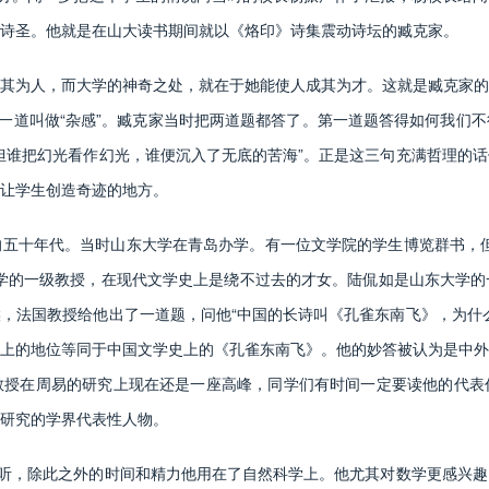
诗圣。他就是在山大读书期间就以《烙印》诗集震动诗坛的臧克家。
为人，而大学的神奇之处，就在于她能使人成其为才。这就是臧克家的
另一道叫做“杂感”。臧克家当时把两道题都答了。第一道题答得如何我们
但谁把幻光看作幻光，谁便沉入了无底的苦海”。正是这三句充满哲理的
让学生创造奇迹的地方。
十年代。当时山东大学在青岛办学。有一位文学院的学生博览群书，但
学的一级教授，在现代文学史上是绕不过去的才女。陆侃如是山东大学的
，法国教授给他出了一道题，问他“中国的长诗叫《孔雀东南飞》，为什
上的地位等同于中国文学史上的《孔雀东南飞》。他的妙答被认为是中外
教授在周易的研究上现在还是一座高峰，同学们有时间一定要读他的代表
研究的学界代表性人物。
听，除此之外的时间和精力他用在了自然科学上。他尤其对数学更感兴趣