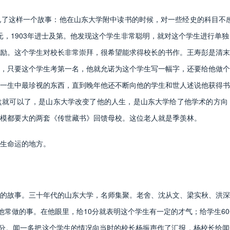
这样一个故事：他在山东大学附中读书的时候，对一些经史的科目不感
元，1903年进士及第。他发现这个学生非常聪明，就对这个学生进行单
励。这个学生对校长非常崇拜，很希望能求得校长的书作。王寿彭是清末
，只要这个学生考第一名，他就允诺为这个学生写一幅字，还要给他做个
一生中最珍视的东西，直到晚年他还不断向他的学生和世人述说他获得书
盘就可以了，是山东大学改变了他的人生，是山东大学给了他学术的方向
模都要大的两套《传世藏书》回馈母校。这位老人就是季羡林。
生命运的地方。
故事。三十年代的山东大学，名师集聚。老舍、沈从文、梁实秋、洪深
他常做的事。在他眼里，给10分就表明这个学生有一定的才气；给学生6
0分。闻一多把这个学生的情况向当时的校长杨振声作了汇报，杨校长给