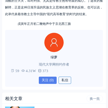
清醒的士大夫，却对列强、尤其是传教士抱有明显的戒心。丁韪良的被
解聘，正是这种日渐升温的民族主义思潮在教育界的反映。也可以说，
此举代表着传教士主导中国的“现代高等教育”的时代的结束。
戊寅年正月初二鞭炮声中于京北西三旗
绿萝
现代大学网特约作者
59
4.31W
373
关注
(0)
私信
相关文章
换一批