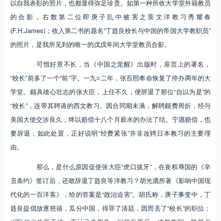
以自我表彰的照片，也都显得弥足珍贵。如第一种所收大学堂外籍教员
的合影，右数第二位即庚子乱中被害之英文洋教习秀耀春
(F.H.James)；收入第二书的题名“丁韪良校长与中国的帝国大学教职员”
的照片，是我所见到的唯一的戊戌年间大学堂教员合影。
可惜好景不长，当《中国之觉醒》出版时，扉页上的署名，
“校长”前多了一个“前”字。一九○二年，张百熙奉命恢复了停办两年的大
学堂。颇具雄心壮志的张大臣，上任不久，便辞退了那位“自以为是”的
“校长”，连带其聘请的西文教习。因合同期未满，解聘颇费周折，经与
美国大使交涉良久，终以赔偿十八个月薪水的办法了结。宁愿赔偿，也
要辞退，如此处置，正好说明“经费紧张”并非改聘日本教习的主要理
由。
那么，是什么原因促使张大臣“虎口拔牙”，在丧权辱国的《辛
丑条约》签订后，还敢辞退丁韪良等洋教习？胡光漉所著《影响中国现
代化的一百洋客》，给的答案是“政治迫害”。胡氏称，庚子事变中，丁
韪良提倡放逐慈禧，瓜分中国，得罪了清廷，因而丢了“校长”的职位：