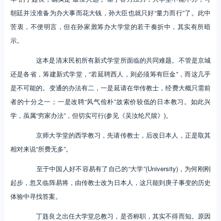
朝廷并没准备为办大事而花大钱，孙大臣也就只好“量力而行”了。此中
苦衷，不便明言，但在孙家鼐筹办大学堂的若干奏折中，其实有所暗
示。
这本是清末民初所有新式学堂所面临的共同难题。不管是京城
还是各省，筹建新式学堂，“若延聘西人，则必须筹有巨金”，而这几乎
是不可能的。变通的办法有二，一是延请在华传教士，经费大概只需前
者的十分之一；一是改聘“风气俭朴”故索价较低的日本教习。如此兴
学，虽属“穷家办法”，但切实可行(参见《吴汝纶尺牍》)。
京师大学堂的西学教习，先请传教士，后改日本人，正是取其
相对来说“所费无多”。
至于中国人好不容易有了自己的“大学”(University)，为何刚刚
起步，忽又临阵易将，由传教士改为日本人，这只能到庚子事变的历史
体验中寻找答案。
丁韪良之出任大学堂总教习，是否称职，其实不得而知。原因