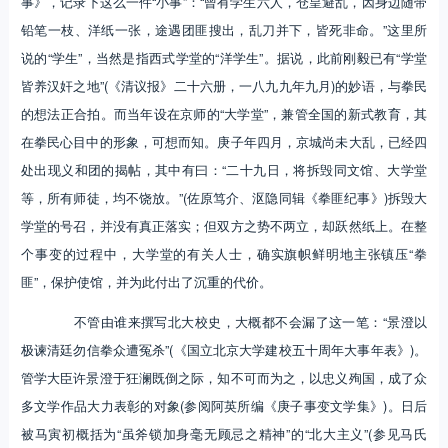
事》，记录下这么一件“小事”：“曾有学生六人，仓皇避乱，因身边随带
铅笔一枝、洋纸一张，途遇团匪搜出，乱刀并下，皆死非命。”这里所
说的“学生”，当然是指西式学堂的“洋学生”。据说，此前刚毅已有“学堂
皆养汉奸之地”(《清议报》二十六册，一八九九年九月)的妙语，与拳民
的想法正合拍。而当年设在京师的“大学堂”，兼管全国的新式教育，其
在拳民心目中的形象，可想而知。庚子年四月，京城尚未大乱，已经四
处出现义和团的揭帖，其中有曰：“二十九日，将拆毁同文馆、大学堂
等，所有师徒，均不饶放。”(佐原笃介、沤隐同辑《拳匪纪事》)拆毁大
学堂的号召，并没有真正落实；但双方之势不两立，却跃然纸上。在整
个事变的过程中，大学堂的有关人士，确实旗帜鲜明地主张镇压“拳
匪”，保护使馆，并为此付出了沉重的代价。
不管由谁来撰写北大校史，大概都不会漏了这一笔：“景澄以
极谏清廷勿信拳众遭冤杀”(《国立北京大学建校五十周年大事年表》)。
管学大臣许景澄于狂澜既倒之际，知不可而为之，以忠义殉国，成了众
多文学作品大力表彰的对象(参阅阿英所编《庚子事变文学集》)。日后
被马寅初概括为“虽斧锁加身毫无顾忌之精神”的“北大主义”(参见马氏