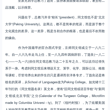
至派充西学总教习丁韪良，据孙家鼐面奏请加鼓励，著赏给二
品顶戴，以示殊荣。
问题在于，总教习并非“校长”(president)，同文馆也不是“北京
大学”(Peking University)。这两点，都不是简单的笔误，而是源于整个
文化观念的差异。这一差异，既是当初合作的根基，也是最后不欢而散
的缘由。
作为中国最早的官办西式学堂，京师同文馆成立于一八六二
年。自一八六九年走马上任，至一八九四年因病辞职，丁韪良(一八二
七——一九一六)担任同文馆总教习达二十五年之久，可以说功过得失
系于一身。考虑到同文馆后来增设天文、算学、化学、国际公法、格致
等课程，尽管培养出来的学生仍只是通译而非洋务专才，丁韪良还是将
校名的英译，从School of Languages改为Peking College。如光绪十三
年刊行的《同文馆题名录》英文本，便有“旧同文馆或语言学校”与“新同
文馆或北京学院”之分(Calendar of the Tungwen College，Microfilm
made by Columbia Universi－ty)。到了《纽约时报》，为了炫耀美国
人对中国高等教育的主导作用，语言学校性质的同文馆，摇身一变，又