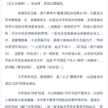
《北大之精神》)，在这里，其实已露端倪。
依据历史文献，庚子事变中“极谏清廷勿信拳众”的，主要是太
常寺卿袁昶。许、袁被冤杀后，出现在文学作品中的形象，反而是兼任
管学大臣的许景澄更有光彩。二者都是一身凛然正气，刑场上怒斥奸
臣，可许大臣还有精彩的两笔。一是在决定国家命运的御前会议上，
许、袁慷慨陈奏，大后冥顽不化，眼看大祸临头而又无能为力，“帝持
许景澄手而位曰：”一人死不足惜，如天下何？…（罗淳晶《庚子国变
记》、连梦青《邻女语》）另一笔则是，许大臣就义前，从容交代其经
手的大学堂款项及有关文件，说是“不可便宜了外人”(林纾《剑腥录》、
罗停触《拳变余闻》、连梦青《邻女语》)。
几乎所有作品，都强调许、袁二公之“通晓洋务”，以及被反对
者以“汉奸”的罪名诬杀。
大学堂的“洋务”性质，与义和团的“灭洋”宗旨严重对立，以至时
人将前者之被迫裁撤，作为庚子事变中的标志性事件来吟咏。复依氏、
杞庐氏的《都门纪变百咏》，有一首专咏大学堂在事变中的命运：“宏