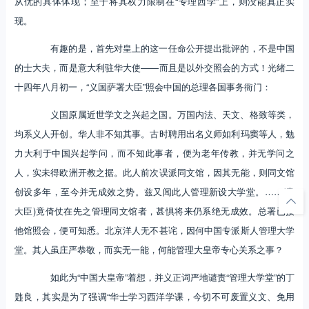
从优的具体体现；至于将其权力限制在“专理西学”上，则没能真正实
现。
有趣的是，首先对皇上的这一任命公开提出批评的，不是中国
的士大夫，而是意大利驻华大使——而且是以外交照会的方式！光绪二
十四年八月初一，“义国萨署大臣”照会中国的总理各国事务衙门：
义国原属近世学文之兴起之国。万国内法、天文、格致等类，
均系义人开创。华人非不知其事。古时聘用出名义师如利玛窦等人，勉
力大利于中国兴起学问，而不知此事者，便为老年传教，并无学问之
人，实未得欧洲开教之据。此人前次误派同文馆，因其无能，则同文馆
创设多年，至今并无成效之势。兹又闻此人管理新设大学堂。……(贵
大臣)竟倚仗在先之管理同文馆者，甚惧将来仍系绝无成效。总署已接
他馆照会，便可知悉。北京洋人无不甚诧，因何中国专派斯人管理大学
堂。其人虽庄严恭敬，而实无一能，何能管理大皇帝专心关系之事？
如此为“中国大皇帝”着想，并义正词严地谴责“管理大学堂”的丁
韪良，其实是为了强调“华士学习西洋学课，今切不可废置义文、免用