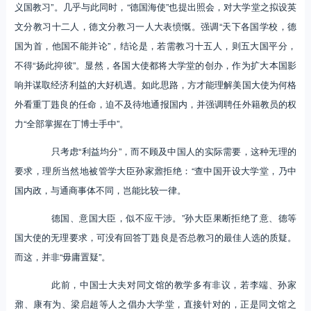
义国教习”。几乎与此同时，“德国海使”也提出照会，对大学堂之拟设英
文分教习十二人，德文分教习一人大表愤慨。强调“天下各国学校，德
国为首，他国不能并论”，结论是，若需教习十五人，则五大国平分，
不得“扬此抑彼”。显然，各国大使都将大学堂的创办，作为扩大本国影
响并谋取经济利益的大好机遇。如此思路，方才能理解美国大使为何格
外看重丁韪良的任命，迫不及待地通报国内，并强调聘任外籍教员的权
力“全部掌握在丁博士手中”。
只考虑“利益均分”，而不顾及中国人的实际需要，这种无理的
要求，理所当然地被管学大臣孙家鼐拒绝：“查中国开设大学堂，乃中
国内政，与通商事体不同，岂能比较一律。
德国、意国大臣，似不应干涉。”孙大臣果断拒绝了意、德等
国大使的无理要求，可没有回答丁韪良是否总教习的最佳人选的质疑。
而这，并非“毋庸置疑”。
此前，中国士大夫对同文馆的教学多有非议，若李端、孙家
鼐、康有为、梁启超等人之倡办大学堂，直接针对的，正是同文馆之