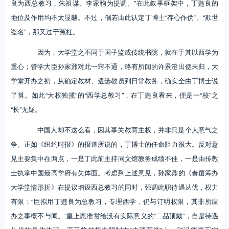
良为西总教习，朱祖谋、李家驹为提调。”在此叙事框架中，丁韪良的
地位及作用均不太显赫。不过，倘若由此认定丁博士“存心作伪”、“欺世
盗名”，那又过于冤枉。
因为，大学堂之不同于国子监或传统书院，就在于其以西学为
重心；管学大臣孙家鼐对此一窍不通，略有所闻的许景澄出使未归，大
学堂开办之初，从确定教材、遴选教员到日常教务，确实全由丁博士说
了算。如此“大权独揽”的“西学总教习”，在丁韪良看来，便是一“校”之
“长”无疑。
中国人却不这么看，因其事关教育主权，并非只是个人意气之
争。正如《纽约时报》的报道所说的，丁博士的任命阻力很大。反对意
见主要集中在两点，一是丁此前主持同文馆教务成绩不佳，一是由传教
士执掌中国最高学府有失体面。考虑到上述意见，孙家鼐的《奏覆筹办
大学堂情形折》在提议增设西总教习的同时，强调此职待遇从优，权力
有限：“臣拟用丁韪良为总教习，专理西学，仍与订明权限，其非所应
办之事概不与闻。”皇上恩准赏给没有实际意义的“二品顶戴”，自是待遇