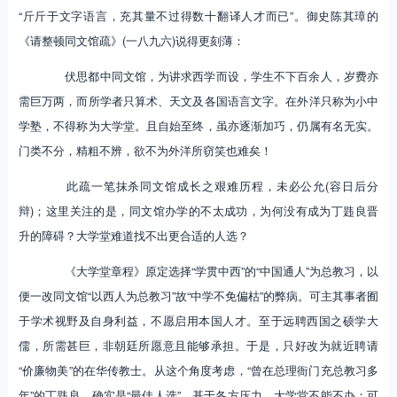
“斤斤于文字语言，充其量不过得数十翻译人才而已”。御史陈其璋的
《请整顿同文馆疏》(一八九六)说得更刻薄：
伏思都中同文馆，为讲求西学而设，学生不下百余人，岁费亦
需巨万两，而所学者只算术、天文及各国语言文字。在外洋只称为小中
学塾，不得称为大学堂。且自始至终，虽亦逐渐加巧，仍属有名无实。
门类不分，精粗不辨，欲不为外洋所窃笑也难矣！
此疏一笔抹杀同文馆成长之艰难历程，未必公允(容日后分
辩)；这里关注的是，同文馆办学的不太成功，为何没有成为丁韪良晋
升的障碍？大学堂难道找不出更合适的人选？
《大学堂章程》原定选择“学贯中西”的“中国通人”为总教习，以
便一改同文馆“以西人为总教习”故“中学不免偏枯”的弊病。可主其事者囿
于学术视野及自身利益，不愿启用本国人才。至于远聘西国之硕学大
儒，所需甚巨，非朝廷所愿意且能够承担。于是，只好改为就近聘请
“价廉物美”的在华传教士。从这个角度考虑，“曾在总理衙门充总教习多
年”的丁韪良，确实是“最佳人选”。基于各方压力，大学堂不能不办；可