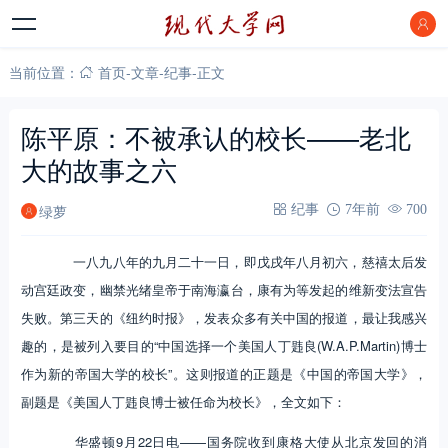
当前位置：
首页
-
文章
-
纪事
-
正文
陈平原：不被承认的校长——老北
大的故事之六
绿萝
纪事
7年前
700
一八九八年的九月二十一日，即戊戌年八月初六，慈禧太后发
动宫廷政变，幽禁光绪皇帝于南海瀛台，康有为等发起的维新变法宣告
失败。第三天的《纽约时报》，发表众多有关中国的报道，最让我感兴
趣的，是被列入要目的“中国选择一个美国人丁韪良(W.A.P.Martin)博士
作为新的帝国大学的校长”。这则报道的正题是《中国的帝国大学》，
副题是《美国人丁韪良博士被任命为校长》，全文如下：
华盛顿9月22日电——国务院收到康格大使从北京发回的消