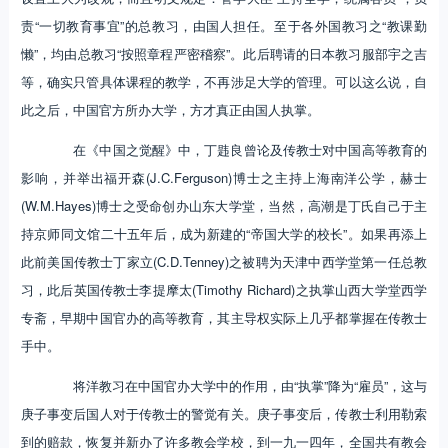
责“一切教育事宜”的总教习，由国人担任。至于各外国教习之“教课勤
懒”，均由总教习“按照章程严密稽察”。此后聘请的日本教习服部宇之吉
等，确实只管具体课程的教学，不再涉足大学的管理。可以这么说，自
此之后，中国官方所办大学，方才真正由国人执掌。
在《中国之觉醒》中，丁韪良曾论及传教士对中国高等教育的
影响，并举出福开森(J.C.Ferguson)博士之主持上海南洋公学，赫士
(W.M.Hayes)博士之受命创办山东大学堂，当然，高潮是丁氏自己于主
持京师同文馆二十五年后，成为新建的“帝国大学的校长”。如果再添上
此前美国传教士丁家立(C.D.Tenney)之被聘为天津中西学堂第一任总教
习，此后英国传教士李提摩太(Timothy Richard)之执掌山西大学堂西学
专斋，早期中国官办的高等教育，其主导权实际上几乎都掌握在传教士
手中。
将洋教习在中国官办大学中的作用，由“执掌”降为“雇员”，这与
庚子事变后国人对于传教士的警觉有关。庚子事变后，传教士利用勒索
到的赔款，恢复并新办了许多教会学校，到一九一四年，全国共有教会