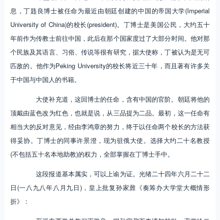
息，丁韪良博士被任命为最近由朝廷创建的中国的帝国大学(Imperial
University of China)的校长(president)。丁博士是美国公民，大约五十
年前作为传教士前往中国，此后在那个国家度过了大部分时间。他对那
个民族及其语言、习俗、传说等很有研究，据大使称，丁被认为是无可
匹敌的。他作为Peking University的校长将近三十年，而且著有许多关
于中国与中国人的书籍。
大使补充道，这回博士的任命，含有中国的官阶。朝廷将他的
顶戴由蓝色改为红色，也就是说，从三品提为二品。最初，这一任命有
相当大的反对意见，经由李鸿章的努力，终于以任命两个校长的方法获
得妥协。丁博士的同事许景澄，现为驻俄大使。选择大约二十名教授
(不包括五十名本地助教)的权力，全部掌握在丁博士手中。
这段报道基本属实，可以上谕为证。光绪二十四年六月二十二
日(一八九八年八月九日)，皇上批复孙家鼐《奏筹办大学堂大概情形
折》：