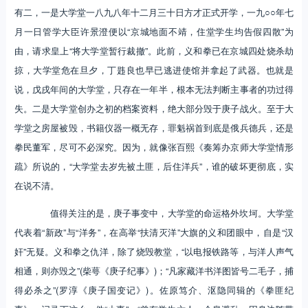
有二，一是大学堂一八九八年十二月三十日方才正式开学，一九○○年七
月一日管学大臣许景澄便以“京城地面不靖，住堂学生均告假四散”为
由，请求皇上“将大学堂暂行裁撤”。此前，义和拳已在京城四处烧杀劫
掠，大学堂危在旦夕，丁韪良也早已逃进使馆并拿起了武器。也就是
说，戊戌年间的大学堂，只存在一年半，根本无法判断主事者的功过得
失。二是大学堂创办之初的档案资料，绝大部分毁于庚子战火。至于大
学堂之房屋被毁，书籍仪器一概无存，罪魁祸首到底是俄兵德兵，还是
拳民董军，尽可不必深究。因为，就像张百熙《奏筹办京师大学堂情形
疏》所说的，“大学堂去岁先被土匪，后住洋兵”，谁的破坏更彻底，实
在说不清。
值得关注的是，庚子事变中，大学堂的命运格外坎坷。大学堂
代表着“新政”与“洋务”，在高举“扶清灭洋”大旗的义和团眼中，自是“汉
奸”无疑。义和拳之仇洋，除了烧毁教堂，“以电报铁路等，与洋人声气
相通，则亦毁之”(柴萼《庚子纪事》)；“凡家藏洋书洋图皆号二毛子，捕
得必杀之”(罗淳《庚子国变记》)。佐原笃介、沤隐同辑的《拳匪纪