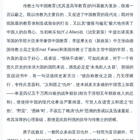
传教士与中国教育(尤其是高等教育)的纠葛极为复杂，很难一
言以蔽之。既以传教为主要目的，又促进了中国教育的现代化；既对传
统陈腐的教育体制造成致命的打击，又以其“傲慢与偏见”极大地伤害了
中国人的自尊心。当初林乐知(Y.J.Allen)在《治安新策》中提出请英美
等国的学部大臣来华兼管中国教育，李提摩太在《新政策》中主张由德
国传教士花之安(Ernst Faber)和美国传教士丁韪良主管中国的学部，也
许真的是出于好心，或者说，“恨铁不成钢”。可如此表述，对于一个有
悠久历史的泱泱大国的国民来说，感觉必定是“未免欺人太甚”。慈禧的
宣战诏书中，有一句话值得史家关注：“彼自称教化之国，乃无理横
行，专恃兵坚器利。”义和团之“仇外”，使本就多灾多难的中国雪上加霜
——单是四亿五千万两白银的战争赔款(相当于清朝五年财政收入的总
和)，便使得中国的现代化事业严重倒退。可世人在谴责义和团之“狂
热”、“野蛮”、“愚昧”时，不该忘了晚清“仇外”思潮的形成以及迅速蔓延，
有其深厚的心理基础，那便是此前列强的掠夺与传教士的骄横。
庚子战败后，一般民众多由盲目仇外，一转而为盲目媚外。可