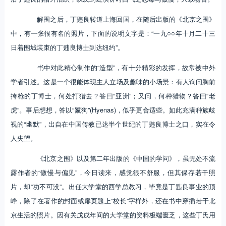
解围之后，丁韪良转道上海回国，在随后出版的《北京之围》
中，有一张很有名的照片，下面的说明文字是：“一九○○年十月二十三
日着围城装束的丁韪良博士到达纽约”。
书中对此精心制作的“造型”，有十分精彩的发挥，故常被中外
学者引述。这是一个很能体现主人立场及趣味的小场景：有人询问胸前
挎枪的丁博士，何处打猎去？答曰“亚洲”；又问，何种猎物？答曰“老
虎”。事后想想，答以“鬣狗”(Hyenas)，似乎更合适些。如此充满种族歧
视的“幽默”，出自在中国传教已达半个世纪的丁韪良博士之口，实在令
人失望。
《北京之围》以及第二年出版的《中国的学问》，虽无处不流
露作者的“傲慢与偏见”，今日读来，感觉很不舒服，但其保存若干照
片，却“功不可没”。出任大学堂的西学总教习，毕竟是丁韪良事业的顶
峰，除了在著作的封面或扉页题上“校长”字样外，还在书中穿插若干北
京生活的照片。因有关戊戌年间的大学堂的资料极端匮乏，这些丁氏用