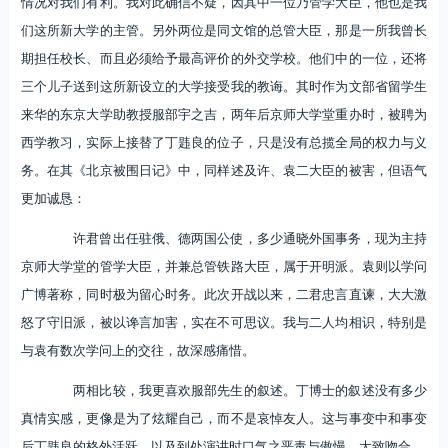
情况对我们有利。我对此确信不疑，因其中一位乃管学大臣，他也是我
们这所新大学的主管。另外两位是同文馆的总管大臣，那是一所我曾长
期担任校长、而且必须给予最高评价的外交学校。他们中的一位，还将
三个儿子送到这所新设立的大学接受我的教诲。其时作为文部省留学生
来华的东京大学助教授服部宇之吉，两年后京师大学堂重办时，被聘为
西学教习，实际上接替了丁韪良的位子，只是没有总揽全局的权力与义
务。在其《北京被围日记》中，同样述及许、袁二大臣的被害，但语气
更加诚恳：
许君曾出任驻俄、德两国公使，多少通晓外国事务，现为主持
京师大学堂的管学大臣，并兼总管铁路大臣，属于开明派。袁则以学问
广博著称，同时极为留心时务。此次开战以来，二君忠言直谏，大大激
怒了守旧派，被以谗言加害，实在不可思议。我与二人均相识，特别是
与袁有数次学问上的交往，故深感痛惜。
两相比较，我更喜欢服部先生的叙述。丁博士的叙述没有多少
真情实感，更像是为了炫耀自己，而不是哀悼友人。这与事变中和事变
后丁韪良的格外活跃，以及到处演讲时口气之恶毒与傲慢，大致吻合。