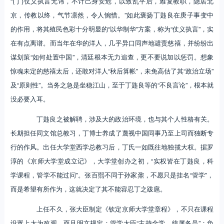
“(丁)仗义执言无讳，不计己身安危，以致乱平后，难复教职，隐居北
京，传教以终，气节凛然，令人惋惜。”如此褒扬丁韪良在庚子事变中
的作用，将其殖民色彩十分明显的“以华制华”方案，称为“仗义执言”，实
在有点离谱。而当年在华的洋人，几乎异口同声地谴责慈禧，并纷纷出
谋划策“如何处置中国”，清廷根本无力追查，更不要说加以惩罚。想象
惊魂未定的慈禧太后，还敢对洋人“秋后算帐”，未免高估了其“政治立场”
及“原则性”。当务之急是坐稳江山，至于丁韪良等的“不良言论”，根本就
没必要入耳。
丁韪良之被解聘，涉及大的政治环境，也与其个人性格有关。
长期担任同文馆总教习，丁博士养成了蔑视中国同事乃至上司而独断专
行的作风。出任大学堂西学总教习后，丁氏一如既往地独揽大权。据罗
淳的《京师大学堂成立记》，大学堂创办之初，“实权皆在丁韪良，科
学课程，管学不能过问”。张百熙不同于孙家鼐，不愿只是挂名“管学”，
而是希望有所作为，这就决定了其不能容忍丁之跋扈。
上任不久，张大臣制定《钦定京师大学堂章程》，不只在课程
设置上大为改观，而且明文规定：管学大臣“主持全学，统属各员”；负