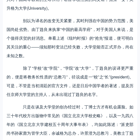
升格为大学(University)。
别以为译名的改变无关紧要，其时列强在中国的势力范围，美
国尚处劣势。由丁韪良来执掌“中国的最高学府”，对于美国人来说，是
个值得庆贺的好消息。单看上述《纽约时报》的“抢先”报道，便可明白
其关注的重心——须知那时变法已经失败，大学堂能否正式开办，尚在
未知之数。
除了“学校”改“学院”，“学院”改“大学”，丁韪良的误译更严重
的，便是将教务长性质的“总教习”，径说成是一“校”之“长”(president)。
可是，不管是当初清廷的官方文件，还是日后中国学者的著述，提及历
任京师大学堂的主持人，从未出现过丁韪良的名字。
只是在谈及大学堂的创办经过时，丁博士方才有机会露脸。如
三十年代校方出版物中常见的《国立北京大学校史略》，以及一九四八
年的《国立北京大学建校五十周年大事年表》，均如此陈述：“派吏部
尚书孙家鼐为管学大臣，余诚格为总办，许景澄为总教习，美教士丁韪