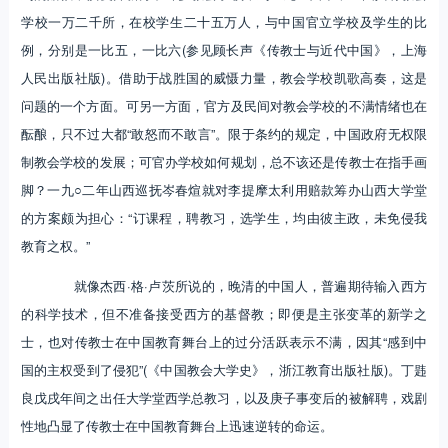
学校一万二千所，在校学生二十五万人，与中国官立学校及学生的比
例，分别是一比五，一比六(参见顾长声《传教士与近代中国》，上海
人民出版社版)。借助于战胜国的威慑力量，教会学校凯歌高奏，这是
问题的一个方面。可另一方面，官方及民间对教会学校的不满情绪也在
酝酿，只不过大都“敢怒而不敢言”。限于条约的规定，中国政府无权限
制教会学校的发展；可官办学校如何规划，总不该还是传教士在指手画
脚？一九○二年山西巡抚岑春煊就对李提摩太利用赔款筹办山西大学堂
的方案颇为担心：“订课程，聘教习，选学生，均由彼主政，未免侵我
教育之权。”
就像杰西·格·卢茨所说的，晚清的中国人，普遍期待输入西方
的科学技术，但不准备接受西方的基督教；即便是主张变革的新学之
士，也对传教士在中国教育舞台上的过分活跃表示不满，因其“感到中
国的主权受到了侵犯”(《中国教会大学史》，浙江教育出版社版)。丁韪
良戊戌年间之出任大学堂西学总教习，以及庚子事变后的被解聘，戏剧
性地凸显了传教士在中国教育舞台上迅速逆转的命运。