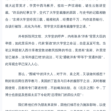
规大起育英才，学贯中西马帐开。笳吹一声弦诵歇，诸生云散讲堂
裁。”诗后的纪事文字，交代了大学堂裁撤的原因，与史书的记载相吻
合：“京师大学堂经营三载，规模初具，经费若干万，均存道胜银行。
自该行被毁，此化为乌有。管学堂大臣遂有裁撤学堂之请。”
外有拆毁同文馆、大学堂的呼声，内有诛杀“洋务”背景大臣的
举措，如此里应外合，代表“新政”的大学堂之命运，自是岌岌可危。当
初义和团射入西什库教堂敦劝教民投降的书信，竟然有“袁昶、许景澄
皆已被杀，汝等外援已绝”的说法，可见“通晓洋务”即等于“里通外国”，
此等观念早已深入人心。
那么，“围城”中的洋大人，对于许、袁之死，又该做何感想？
刚好前后两任西学教习，美国的丁韪良与日本的服部宇之吉，其时都被
困使馆，且都有专门著述传世，不妨略加比较。在《北京之围》中，丁
博士也曾提及慈禧太后下令处死“总理衙门的四位大臣”：
我们将他们作为朋友来哀悼，因他们倾尽全力施加影响，以使