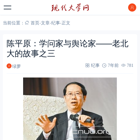
当前位置：
首页
-
文章
-
纪事
-
正文
陈平原：学问家与舆论家——老北
大的故事之三
绿萝
纪事
7年前
781