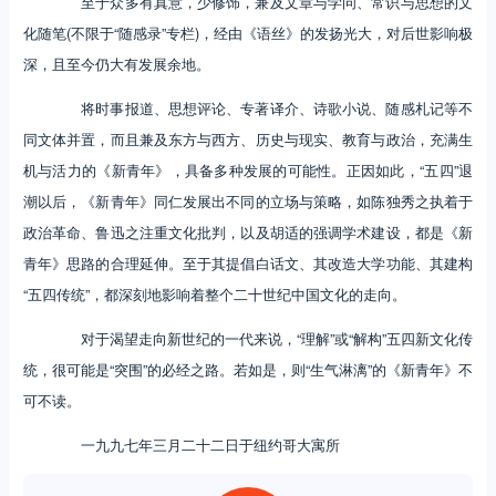
至于众多有真意，少修饰，兼及文章与学问、常识与思想的文
化随笔(不限于“随感录”专栏)，经由《语丝》的发扬光大，对后世影响极
深，且至今仍大有发展余地。
将时事报道、思想评论、专著译介、诗歌小说、随感札记等不
同文体并置，而且兼及东方与西方、历史与现实、教育与政治，充满生
机与活力的《新青年》，具备多种发展的可能性。正因如此，“五四”退
潮以后，《新青年》同仁发展出不同的立场与策略，如陈独秀之执着于
政治革命、鲁迅之注重文化批判，以及胡适的强调学术建设，都是《新
青年》思路的合理延伸。至于其提倡白话文、其改造大学功能、其建构
“五四传统”，都深刻地影响着整个二十世纪中国文化的走向。
对于渴望走向新世纪的一代来说，“理解”或“解构”五四新文化传
统，很可能是“突围”的必经之路。若如是，则“生气淋漓”的《新青年》不
可不读。
一九九七年三月二十二日于纽约哥大寓所