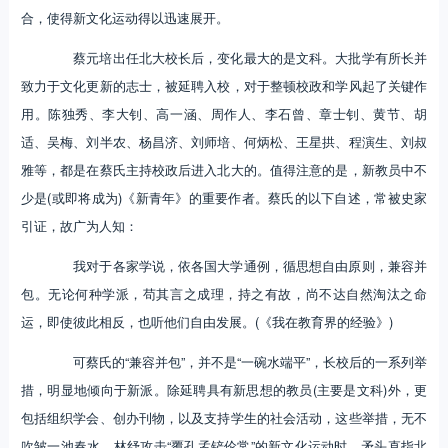
合，使得新文化运动得以迅速展开。
蔡元培出任北大校长后，变化最大的是文科。大批学有所长并
致力于文化更新的志士，被延聘入校，对于整顿校政和学风起了关键作
用。陈独秀、李大钊、高一涵、周作人、李石曾、章士钊、黄节、胡
适、吴梅、刘半农、杨昌济、刘师培、何炳松、王星拱、程演生、刘叔
雅等，都是在蔡氏主持校政后进入北大的。值得注意的是，新教员中不
少是(或即将成为)《新青年》的重要作者。蔡氏的以下自述，常被史家
引证，故广为人知：
我对于各家学说，依各国大学通例，循思想自由原则，兼容并
包。无论何种学派，苟其言之成理，持之有故，尚不达自然淘汰之命
运，即使彼此相反，也听他们自由发展。(《我在教育界的经验》)
可蔡氏的“兼容并包”，并不是“一碗水端平”，长校后的一系列举
措，明显地倾向于新派。除延聘具有新思想的教员(主要是文科)外，更
包括组织学会、创办刊物，以及支持学生的社会活动，这些举措，无不
吹皱一池春水。林纾攻击“覆孔孟铲伦常”的新文化运动时，矛头直指北