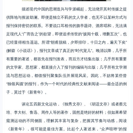
描述现代中国的思潮迭兴与学派崛起，无法绕开其时传媒之提
供阵地与推波助澜。即便是独立不羁的文人学者，也无不以某种方式与
报刊保持密切的联系。不要说口耳相传的旗亭题诗、酒席唱和，无法满
足现代人“广而告之”的欲望，即便追求传世的“披阅十载，增删五次”，也
已经显得相当遥远。所谓“朝甫脱稿，夕即排印，十日之内，遍天下矣”
(解鼗《小说话》)，报刊文章成了真正的“时代宠儿”。晚清以降，几乎所
有重要的著述，都首先在报刊发表，而后方才结集出版；几乎所有重要
的文学家、思想家，都直接介入了报刊的编辑与出版；几乎所有文学潮
流与思想运动，都借报刊聚集队伍并展现风采。因此，不妨将某些曾
“独领风骚”的报刊，作为一个时代的经典性文献来阅读——最合适的例
子，莫过于《新青年》。
谈论五四新文化运动，《独秀文存》、《胡适文存》或者蔡元
培、李大钊、鲁迅、周作人等的著作，固然是绝好的材料；但如果希望
窥测运动的不同侧面，理解其丰富与复杂，把握其节奏与动感，阅读
《新青年》，很可能是最佳方案。比起个人著述来，“众声喧哗”的报