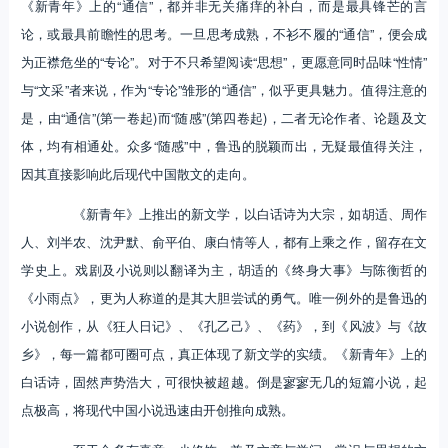
《新青年》上的“通信”，都并非无关痛痒的补白，而是最具锋芒的言
论，或最具前瞻性的思考。一旦思考成熟，不衫不履的“通信”，便会成
为正襟危坐的“专论”。对于不只希望阅读“思想”，更愿意同时品味“性情”
与“文采”者来说，作为“专论”雏形的“通信”，似乎更具魅力。值得注意的
是，由“通信”(第一卷起)而“随感”(第四卷起)，二者无论作者、论题及文
体，均有相通处。众多“随感”中，鲁迅的脱颖而出，无疑最值得关注，
因其直接影响此后现代中国散文的走向。
《新青年》上推出的新文学，以白话诗为大宗，如胡适、周作
人、刘半农、沈尹默、俞平伯、康白情等人，都有上乘之作，留存在文
学史上。戏剧及小说则以翻译为主，胡适的《终身大事》与陈衡哲的
《小雨点》，更为人称道的是其大胆尝试的勇气。唯一例外的是鲁迅的
小说创作，从《狂人日记》、《孔乙己》、《药》，到《风波》与《故
乡》，每一篇都可圈可点，真正体现了新文学的实绩。《新青年》上的
白话诗，固然声势浩大，可很快被超越。倒是寥寥无几的短篇小说，起
点极高，将现代中国小说迅速由开创推向成熟。