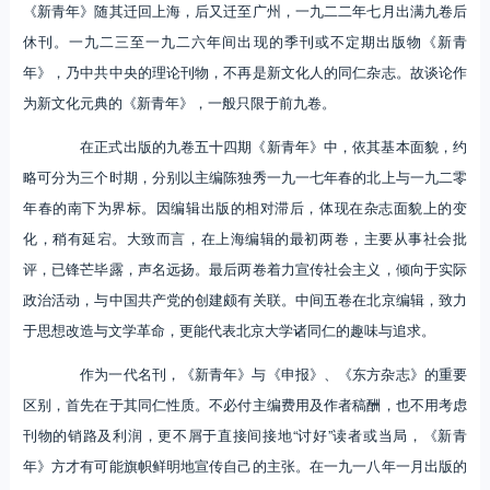
《新青年》随其迁回上海，后又迁至广州，一九二二年七月出满九卷后
休刊。一九二三至一九二六年间出现的季刊或不定期出版物《新青
年》，乃中共中央的理论刊物，不再是新文化人的同仁杂志。故谈论作
为新文化元典的《新青年》，一般只限于前九卷。
在正式出版的九卷五十四期《新青年》中，依其基本面貌，约
略可分为三个时期，分别以主编陈独秀一九一七年春的北上与一九二零
年春的南下为界标。因编辑出版的相对滞后，体现在杂志面貌上的变
化，稍有延宕。大致而言，在上海编辑的最初两卷，主要从事社会批
评，已锋芒毕露，声名远扬。最后两卷着力宣传社会主义，倾向于实际
政治活动，与中国共产党的创建颇有关联。中间五卷在北京编辑，致力
于思想改造与文学革命，更能代表北京大学诸同仁的趣味与追求。
作为一代名刊，《新青年》与《申报》、《东方杂志》的重要
区别，首先在于其同仁性质。不必付主编费用及作者稿酬，也不用考虑
刊物的销路及利润，更不屑于直接间接地“讨好”读者或当局，《新青
年》方才有可能旗帜鲜明地宣传自己的主张。在一九一八年一月出版的