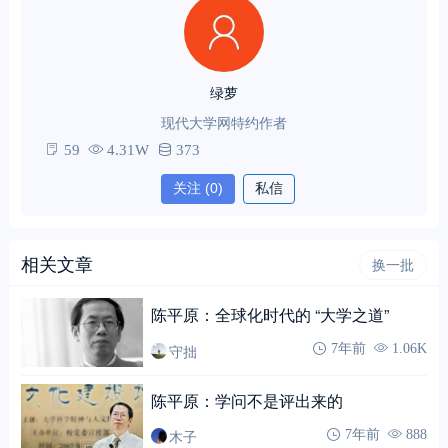
绿萝
现代大学网特约作者
59
4.31W
373
关注
(0)
私信
相关文章
换一批
陈平原：全球化时代的 “大学之道”
守拙
7年前
1.06K
陈平原：学问不是评出来的
木子
7年前
888