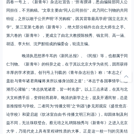
四卷一号上，《新青年》杂志社宣告：“所有撰译，悉由编辑部同人公
同担任，不另购稿。”文章主要由“同人公同担任”，此乃同仁刊物的共同
特征，之所以敢于公开声明“不另购稿”，因其背靠最高学府“国立北京大
学”。第三至第七卷的《新青年》，绝大部分稿件出自北大师生之手。
第六卷的《新青年》，更成立了由北大教授陈独秀、钱玄同、高一涵、
胡适、李大钊、沈尹默组成的编委会，轮流主编。
晚清执思想界牛耳的《新民丛报》、《民报》等，也都属于同
仁刊物。《新青年》的特异之处，在于其以北京大学为依托，因而获得
丰厚的学术资源。创刊号上刊载的《青年杂志社告》称：“本志之作，
盖欲与青年诸君商榷将来所以修身治国之道”；“本志于各国事情学术思
潮尽心灌输”；“本志执笔诸君，皆一时名彦”。以上三点承诺，在其与北
大文科携手后，变得轻而易举。晚清的新学之士，提及开通民智，总是
首推报馆与学校。二者同为“传播文明”之“利器”(参见郑观应《盛世危言·
论学校》和梁启超《饮冰室自由书·传播文明三利器》)，却因体制及利
益不同，无法珠联璧合。蔡元培之礼聘陈独秀与《新青年》之进入北京
大学，乃现代史上具有里程碑性质的大事。正是这一校一刊的完美结