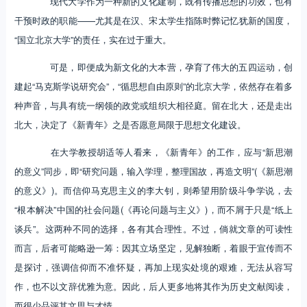
现代大学作为一种新的文化建制，既有传播思想的功效，也有
干预时政的职能——尤其是在汉、宋太学生指陈时弊记忆犹新的国度，
“国立北京大学”的责任，实在过于重大。
可是，即便成为新文化的大本营，孕育了伟大的五四运动，创
建起“马克斯学说研究会”，“循思想自由原则”的北京大学，依然存在着多
种声音，与具有统一纲领的政党或组织大相径庭。留在北大，还是走出
北大，决定了《新青年》之是否愿意局限于思想文化建设。
在大学教授胡适等人看来，《新青年》的工作，应与“新思潮
的意义”同步，即“研究问题，输入学理，整理国故，再造文明”(《新思潮
的意义》)。而信仰马克思主义的李大钊，则希望用阶级斗争学说，去
“根本解决”中国的社会问题(《再论问题与主义》)，而不屑于只是“纸上
谈兵”。这两种不同的选择，各有其合理性。不过，倘就文章的可读性
而言，后者可能略逊一筹：因其立场坚定，见解独断，着眼于宣传而不
是探讨，强调信仰而不准怀疑，再加上现实处境的艰难，无法从容写
作，也不以文辞优雅为意。因此，后人更多地将其作为历史文献阅读，
而很少品评其文思与才情。