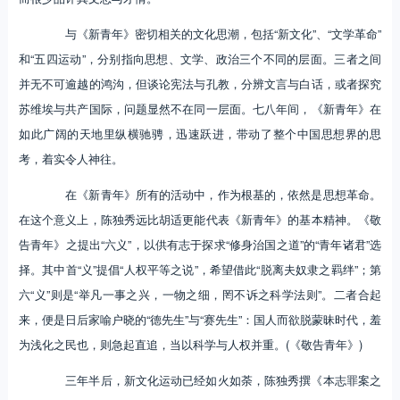
与《新青年》密切相关的文化思潮，包括“新文化”、“文学革命”
和“五四运动”，分别指向思想、文学、政治三个不同的层面。三者之间
并无不可逾越的鸿沟，但谈论宪法与孔教，分辨文言与白话，或者探究
苏维埃与共产国际，问题显然不在同一层面。七八年间，《新青年》在
如此广阔的天地里纵横驰骋，迅速跃进，带动了整个中国思想界的思
考，着实令人神往。
在《新青年》所有的活动中，作为根基的，依然是思想革命。
在这个意义上，陈独秀远比胡适更能代表《新青年》的基本精神。《敬
告青年》之提出“六义”，以供有志于探求“修身治国之道”的“青年诸君”选
择。其中首“义”提倡“人权平等之说”，希望借此“脱离夫奴隶之羁绊”；第
六“义”则是“举凡一事之兴，一物之细，罔不诉之科学法则”。二者合起
来，便是日后家喻户晓的“德先生”与“赛先生”：国人而欲脱蒙昧时代，羞
为浅化之民也，则急起直追，当以科学与人权并重。(《敬告青年》)
三年半后，新文化运动已经如火如荼，陈独秀撰《本志罪案之