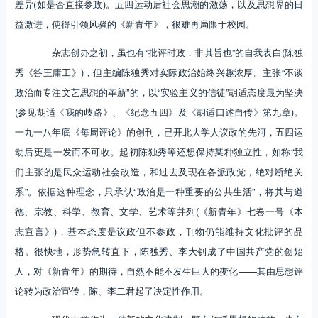
差异(如是否直接参政)。五四运动后社会思潮的激荡，以及思想界的日
益激进，使得引领风骚的《新青年》，很难再局限于校园。
杂志创办之初，虽也有“批评时政，非其旨也”的自我表白(陈独
秀《答王庸工》)，但主编陈独秀对实际政治始终兴趣浓厚。主张“不谈
政治而专注文艺思想的革新”的，以“实验主义的信徒”胡适态度最为坚决
(参见胡适《我的歧路》、《纪念五四》及《胡适口述自传》第九章)。
一九一八年底《每周评论》的创刊，已开北大学人议政的先河，五四运
动后更是一发而不可收。起初陈独秀等还想保持某种独立性，如称“我
们主张的是民众运动社会改造，和过去及现在各派政党，绝对断绝关
系”。依据这种理念，只承认“政治是一种重要的公共生活”，将其与道
德、宗教、科学、教育、文学、艺术等并列(《新青年》七卷一号《本
志宣言》)，基本态度是议政但不参政，刊物仍能维持文化批评的品
格。很快地，形势急转直下，陈独秀、李大钊成了中国共产党的创始
人，对《新青年》的期待，自然不能不发生巨大的变化——其由思想评
论转为政治宣传，陈、李二君起了决定性作用。