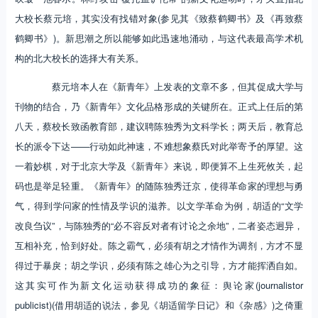
大校长蔡元培，其实没有找错对象(参见其《致蔡鹤卿书》及《再致蔡
鹤卿书》)。新思潮之所以能够如此迅速地涌动，与这代表最高学术机
构的北大校长的选择大有关系。
蔡元培本人在《新青年》上发表的文章不多，但其促成大学与
刊物的结合，乃《新青年》文化品格形成的关键所在。正式上任后的第
八天，蔡校长致函教育部，建议聘陈独秀为文科学长；两天后，教育总
长的派令下达——行动如此神速，不难想象蔡氏对此举寄予的厚望。这
一着妙棋，对于北京大学及《新青年》来说，即便算不上生死攸关，起
码也是举足轻重。《新青年》的随陈独秀迁京，使得革命家的理想与勇
气，得到学问家的性情及学识的滋养。以文学革命为例，胡适的“文学
改良刍议”，与陈独秀的“必不容反对者有讨论之余地”，二者姿态迥异，
互相补充，恰到好处。陈之霸气，必须有胡之才情作为调剂，方才不显
得过于暴戾；胡之学识，必须有陈之雄心为之引导，方才能挥洒自如。
这其实可作为新文化运动获得成功的象征：舆论家(journalistor
publicist)(借用胡适的说法，参见《胡适留学日记》和《杂感》)之倚重