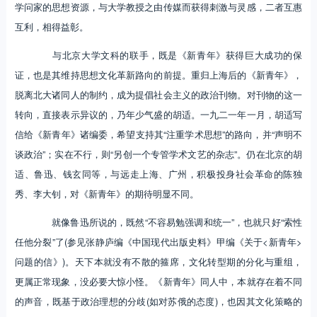
学问家的思想资源，与大学教授之由传媒而获得刺激与灵感，二者互惠
互利，相得益彰。
与北京大学文科的联手，既是《新青年》获得巨大成功的保
证，也是其维持思想文化革新路向的前提。重归上海后的《新青年》，
脱离北大诸同人的制约，成为提倡社会主义的政治刊物。对刊物的这一
转向，直接表示异议的，乃年少气盛的胡适。一九二一年一月，胡适写
信给《新青年》诸编委，希望支持其“注重学术思想”的路向，并“声明不
谈政治”；实在不行，则“另创一个专管学术文艺的杂志”。仍在北京的胡
适、鲁迅、钱玄同等，与远走上海、广州，积极投身社会革命的陈独
秀、李大钊，对《新青年》的期待明显不同。
就像鲁迅所说的，既然“不容易勉强调和统一”，也就只好“索性
任他分裂”了(参见张静庐编《中国现代出版史料》甲编《关于<新青年>
问题的信》)。天下本就没有不散的箍席，文化转型期的分化与重组，
更属正常现象，没必要大惊小怪。《新青年》同人中，本就存在着不同
的声音，既基于政治理想的分歧(如对苏俄的态度)，也因其文化策略的