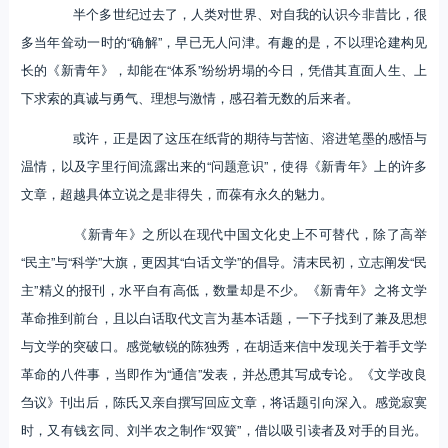
半个多世纪过去了，人类对世界、对自我的认识今非昔比，很
多当年耸动一时的“确解”，早已无人问津。有趣的是，不以理论建构见
长的《新青年》，却能在“体系”纷纷坍塌的今日，凭借其直面人生、上
下求索的真诚与勇气、理想与激情，感召着无数的后来者。
或许，正是因了这压在纸背的期待与苦恼、溶进笔墨的感悟与
温情，以及字里行间流露出来的“问题意识”，使得《新青年》上的许多
文章，超越具体立说之是非得失，而葆有永久的魅力。
《新青年》之所以在现代中国文化史上不可替代，除了高举
“民主”与“科学”大旗，更因其“白话文学”的倡导。清末民初，立志阐发“民
主”精义的报刊，水平自有高低，数量却是不少。《新青年》之将文学
革命推到前台，且以白话取代文言为基本话题，一下子找到了兼及思想
与文学的突破口。感觉敏锐的陈独秀，在胡适来信中发现关于着手文学
革命的八件事，当即作为“通信”发表，并怂恿其写成专论。《文学改良
刍议》刊出后，陈氏又亲自撰写回应文章，将话题引向深入。感觉寂寞
时，又有钱玄同、刘半农之制作“双簧”，借以吸引读者及对手的目光。