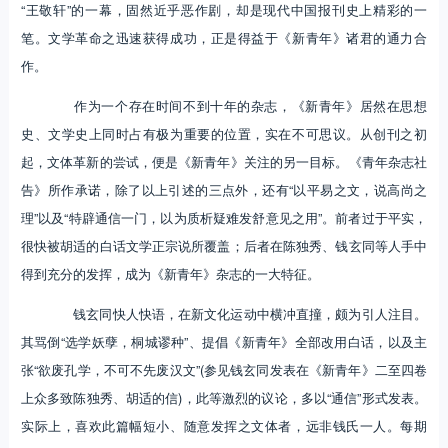
“王敬轩”的一幕，固然近乎恶作剧，却是现代中国报刊史上精彩的一
笔。文学革命之迅速获得成功，正是得益于《新青年》诸君的通力合
作。
作为一个存在时间不到十年的杂志，《新青年》居然在思想
史、文学史上同时占有极为重要的位置，实在不可思议。从创刊之初
起，文体革新的尝试，便是《新青年》关注的另一目标。《青年杂志社
告》所作承诺，除了以上引述的三点外，还有“以平易之文，说高尚之
理”以及“特辟通信一门，以为质析疑难发舒意见之用”。前者过于平实，
很快被胡适的白话文学正宗说所覆盖；后者在陈独秀、钱玄同等人手中
得到充分的发挥，成为《新青年》杂志的一大特征。
钱玄同快人快语，在新文化运动中横冲直撞，颇为引人注目。
其骂倒“选学妖孽，桐城谬种”、提倡《新青年》全部改用白话，以及主
张“欲废孔学，不可不先废汉文”(参见钱玄同发表在《新青年》二至四卷
上众多致陈独秀、胡适的信)，此等激烈的议论，多以“通信”形式发表。
实际上，喜欢此篇幅短小、随意发挥之文体者，远非钱氏一人。每期