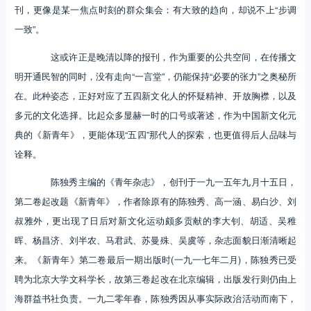
刊，更像是某一焦点时刻的群众集会：有大致的趋向，却说不上“步调
一致”。
这或许正是晚清以降的报刊，作为重要的公共空间，在传播文
明开通民智的同时，没有走向“一言堂”，仍能保持“必要的张力”之奥秘所
在。此种姿态，正好对应了五四新文化人的怀疑精神、开放胸襟，以及
多元的文化选择。比起众多显赫一时的口号或著述，作为中国新文化元
典的《新青年》，更能体现“五四”那代人的探索，也更值得后人品味与
诠释。
陈独秀主编的《青年杂志》，创刊于一九一五年九月十五日，
第二卷起改题《新青年》，作者除原有的陈独秀、高一涵、易白沙、刘
叔雅外，更出现了日后对新文化运动颇多贡献的李大钊、胡适、吴稚
晖、杨昌济、刘半农、马君武、苏曼殊、吴虞等，杂志面貌日渐清晰起
来。《新青年》第二卷最后一期出版时(一九一七年二月)，陈独秀已受
聘为北京大学文科学长，故第三卷起改在北京编辑，出版发行则仍由上
海群益书社负责。一九二零年春，陈独秀因从事实际政治活动而南下，