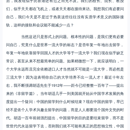
后，我发现似乎比香港还有过之而无不及。我们的校长、院长、教授
们，似乎天天都在飞机上，或者天天都在接待来访。我想我们有必要问
自己，我们今天是不是过于热衷这些往往没有实质学术意义的国际接
轨，这样的接轨和会议能不能减少一点？
当然这还只是形式上的问题。根本性的问题，是我们更有必要
问自己，究竟什么是世界一流大学的标志？是否年复一年地出去留学，
年复一年地依靠留学回国人才的大学等于一流大学？我们现在似乎缺乏
常识，甚至从来不想最简单的问题。如果稍微想一下，就应该明白，一
个大学永远而且完全依赖进口人才当然就不可能是一流大学，而必然是
三流大学！因为这表明你自己的大学培养不出一流人才！最近十年左
右，我不断强调胡适先生于1912年——距今已经整整一百年了——提出
来的《非留学篇》。当年胡适几乎一到美国就开始从中国学术发展的角
度提出一个疑问：中国的留学到什么时候结束？现在中国的留学，早已
经不是依个人学术兴趣去留学的问题，而是人人都要混个国外文凭的时
代。胡适一百年前就强烈提出，中国留学的目的是要结束留学，而不是
世世代代永远留学下去，否则我们就不可能有真正的思想独立性，中国