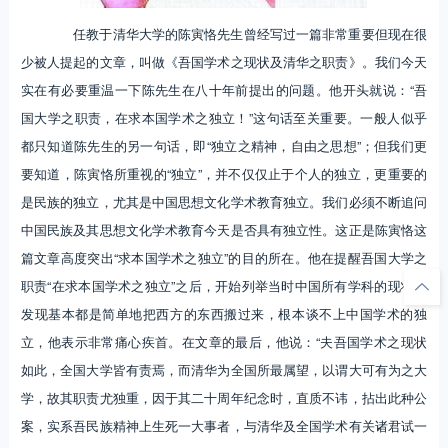
任教于清华大学的陈寅恪先生曾经写过一篇非常重要但现在很
少被人提起的文章，叫做《吾国学术之现状及清华之职责》。我们今天
实在有必要重温一下陈先生在八十年前提出的问题。他开头就说：“吾
国大学之职责，在求本国学术之独立！”这句话至关重要。一般人似乎
都只知道陈先生的另一句话，即“独立之精神，自由之思想”；但我们更
要知道，陈寅恪所重视的“独立”，并不仅仅止于个人的独立，更重要的
是民族的独立，尤其是中国思想文化学术教育独立。我们必须不断追问
中国民族及其思想文化学术教育今天是否具有独立性。这正是陈寅恪这
篇文章高度突出“求本国学术之独立”的目的所在。他在提醒吾国大学之
职责“在求本国学术之独立”之后，开始列举当时中国所有学科的现状，
发现基本都是简单地把西方的东西搬过来，根本谈不上中国学术的独
立，他表示非常痛心疾首。在文章的最后，他说：“夫吾国学术之现状
如此，全国大学皆有责焉，而清华为全国所最属望，以谓大可有为之大
学，故其职责尤独重，因于其二十周年纪念时，直质不讳，拈出此种公
案，实系吾民族精神上生死一大事者，与清华及全国学术有关诸君试一