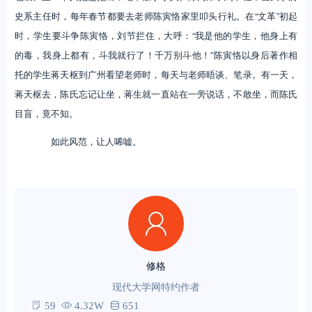
史系主任时，每年春节都要去老师陈寅恪家里叩头行礼。在“文革”初起
时，学生要斗争陈寅恪，刘节拦住，大呼：“我是他的学生，他身上有
的毒，我身上都有，斗我就行了！千万别斗他！”陈寅恪以身后著作相
托的学生蒋天枢到广州看望老师时，每天与老师晤谈、笔录。有一天，
蒋天枢去，陈氏忘记让坐，蒋生就一直站在一旁说话，不敢坐，而陈氏
目盲，竟不知。
如此风范，让人唏嘘。
修格
现代大学网特约作者
59
4.32W
651