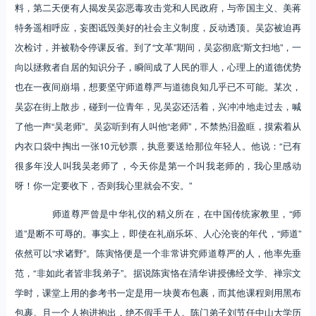
料，第二天便有人揭发吴宓恶毒攻击党和人民政府，与帝国主义、美蒋
特务遥相呼应，妄图诋毁美好的社会主义制度，反动透顶。吴宓被迫再
次检讨，并被勒令停课反省。到了“文革”期间，吴宓彻底“斯文扫地”，一
向以拯救者自居的知识分子，瞬间成了人民的罪人，心理上的道德优势
也在一夜间崩塌，想要坚守师道尊严与道德良知几乎已不可能。某次，
吴宓在街上散步，碰到一位青年，见吴宓还活着，兴冲冲地走过去，喊
了他一声“吴老师”。吴宓听到有人叫他“老师”，不禁热泪盈眶，摸索着从
内衣口袋中掏出一张10元钞票，执意要送给那位年轻人。他说：“已有
很多年没人叫我吴老师了，今天你是第一个叫我老师的，我心里感动
呀！你一定要收下，否则我心里就会不安。”
师道尊严曾是中华礼仪的精义所在，在中国传统家教里，“师
道”是断不可辱的。事实上，即使在礼崩乐坏、人心沦丧的年代，“师道”
依然可以“求诸野”。陈寅恪便是一个非常讲究师道尊严的人，他率先垂
范，“非如此者皆非我弟子”。据说陈寅恪在清华讲授佛经文学、禅宗文
学时，课堂上用的参考书一定是用一块黄布包裹，而其他课程则用黑布
包裹。且一个人抱进抱出，绝不假手于人。陈门弟子刘节任中山大学历