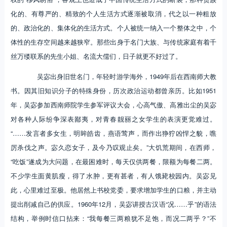
化的、有尊严的、精致的个人生活方式逐渐被取消，代之以一种粗放
的、政治化的、集体化的生活方式。个人被统一纳入一个整体之中，个
体性的生存空间越来越狭窄。那些出身于名门大族、与传统家庭有着千
丝万缕联系的先生小姐、名流大儒们，日子就更不好过了。
吴宓出身旧世名门，年轻时游学海外，1949年后在西南师大教
书。因其旧知识分子的特殊身份，历次政治运动都曾亲历。比如1951
年，吴宓参加西南师院学生参军评议大会，心高气傲、高雅出尘的吴宓
对各种人际纷争深表鄙夷，对青春靓丽之女学生的表演更觉难过。
“……发言者多女生，明眸皓齿，燕语莺声，而作出狰狞凶悍之貌，噍
厉杀伐之声。宓久恋女子，及今乃叹观止矣。”大饥荒期间，在西师，
“吃饭”遂成为大问题，在最困难时，每天仅供两餐，限额为每餐二两。
不少学生面黄肌瘦，得了水肿，更有甚者，有人饿毙校园内。吴宓见
此，心里难过至极。他居然上书校党委，要求增加学生的口粮，并主动
提出削减自己的供应。1960年12月，吴宓讲授古汉语“况……乎”的语法
结构，举例时信口拈来：“我每餐三两粮犹不足饱，而况二两乎？”不