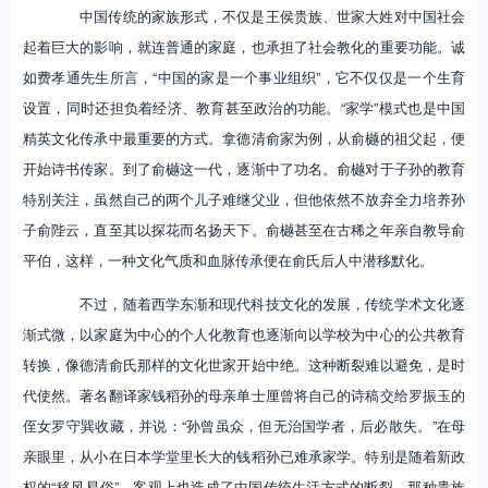
中国传统的家族形式，不仅是王侯贵族、世家大姓对中国社会
起着巨大的影响，就连普通的家庭，也承担了社会教化的重要功能。诚
如费孝通先生所言，“中国的家是一个事业组织”，它不仅仅是一个生育
设置，同时还担负着经济、教育甚至政治的功能。“家学”模式也是中国
精英文化传承中最重要的方式。拿德清俞家为例，从俞樾的祖父起，便
开始诗书传家。到了俞樾这一代，逐渐中了功名。俞樾对于子孙的教育
特别关注，虽然自己的两个儿子难继父业，但他依然不放弃全力培养孙
子俞陛云，直至其以探花而名扬天下。俞樾甚至在古稀之年亲自教导俞
平伯，这样，一种文化气质和血脉传承便在俞氏后人中潜移默化。
不过，随着西学东渐和现代科技文化的发展，传统学术文化逐
渐式微，以家庭为中心的个人化教育也逐渐向以学校为中心的公共教育
转换，像德清俞氏那样的文化世家开始中绝。这种断裂难以避免，是时
代使然。著名翻译家钱稻孙的母亲单士厘曾将自己的诗稿交给罗振玉的
侄女罗守巽收藏，并说：“孙曾虽众，但无治国学者，后必散失。”在母
亲眼里，从小在日本学堂里长大的钱稻孙已难承家学。特别是随着新政
权的“移风易俗”，客观上也造成了中国传统生活方式的断裂，那种贵族