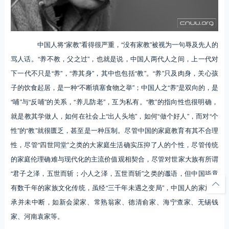
中国人将“家教”看得很严重，“没有家教”被视为一句辱及先人的
骂人话。“养不教，父之过”，也就是说，中国人两代人之间，上一代对
下一代不只是“养”，“养其身”，其中也包括“教”。“养”只及肉身，关心孩
子的饮食起居，是一种“不断填塞食物之举”；中国人之“养”是双向的，是
“哺”与“反哺”的关系，“养儿防老”，互为私有。“教”的指向性也很明确，
就是教其学做人，如何在社会上“出人头地”，如何“做个好人”，而对“个
性”的“教”就很匮乏，甚至是一种压制。尽管中国的家庭教育有其不合理
性，尽管“四世同堂”之类的大家庭生活确实压抑了人的个性，尽管传统
的家庭伦理确难与现代化的主流价值观相契合，尽管对世家大族有所谓
“君子之泽，五世而斩；小人之泽，五世而斩”之类的谶语，但中国毕竟
有数千年的家族文化传统，虽经“三千年未遇之变局”，中国人的家族传
承并未中断，如新会梁家、常熟翁家、德清俞家、海宁查家、无锡钱
家、河南袁家等。