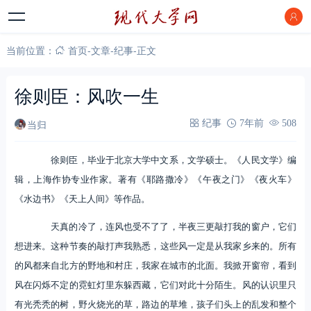
当前位置：
首页
-
文章
-
纪事
-
正文
徐则臣：风吹一生
当归
纪事
7年前
508
徐则臣，毕业于北京大学中文系，文学硕士。《人民文学》编
辑，上海作协专业作家。著有《耶路撒冷》《午夜之门》《夜火车》
《水边书》《天上人间》等作品。
天真的冷了，连风也受不了了，半夜三更敲打我的窗户，它们
想进来。这种节奏的敲打声我熟悉，这些风一定是从我家乡来的。所有
的风都来自北方的野地和村庄，我家在城市的北面。我掀开窗帘，看到
风在闪烁不定的霓虹灯里东躲西藏，它们对此十分陌生。风的认识里只
有光秃秃的树，野火烧光的草，路边的草堆，孩子们头上的乱发和整个