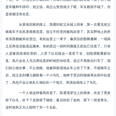
是车辙和牛蹄印，祖父说，风怎么突然就大了呢，车头都抓不稳了。但
是谁都没有在意。
从菜地回家的路上，我遇到祖父从镇上回来，第一次看见祖父
骑着车子在风里摇摇晃晃。祖父不经意间被风吹歪了。其实野地上的所
有东西都被风吹歪过。有的会歪上一辈子，像房后的那棵桑树，一场风
之后再也没能直起腰来。有的歪过一段时间慢慢又把自己扶直了。只有
人是被风渐渐吹歪的，人歪了以后就会一直歪下去，别指望能重新站
直。风只会在人无法再站直的时候把你吹歪。祖父不再骑自行车了，我
们担心他出事，不让他骑。他被风彻底地从车上吹了下来。不能骑车之
后，祖父走到哪儿都拎着一个小马扎，他终于意识到很难再在风中站直
了，风也不会让他长久地站在一个地方。风强迫他坐上了马扎。
一个人就这样被风吹老了。风逐渐穿过人的身体，吹走了黑发
留下白头，吹干了皮肤留下皱纹，最后吹松了血肉，留下一把老骨头。
这时候风又为人指明了另一个去处。