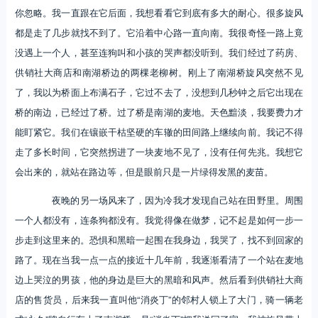
你忽略。我一直跟在它后面，我想看看它到底有多大的耐心。很多旋风
都是走了几步就找不到了。它沿着中心路一直向南。我很奇怪一路上竟
没遇上一个人，甚至连狗叫和小孩的哭声都没听到。我们经过了药房、
供销社大商店和南湖桥边的两棵老柳树。刚上了南湖桥旋风突然不见
了，我以为桥面上布满石子，它过不去了，没想到几秒钟之后它出现在
桥的南边，已经过了桥。过了桥是南湖的麦地。天色黯淡，我要费力才
能盯紧它。我们在镶嵌干枯坚硬的车辙的田间路上继续向前。我记不得
走了多长时间，它突然拐进了一块麦地不见了，没有任何先兆。我想它
会出来的，就站在路边等，但是眼前只是一片绿得发黑的麦苗。
夜晚的另一场风来了，因为冷我才发现自己站在田野里。周围
一个人都没有，连条狗都没有。我觉得像在做梦，记不起是如何一步一
步走到这里来的。恐惧和黑暗一起围在我身边，我哭了，找不到回家的
路了。现在当我一点一点的接近十几年前，我逐渐看清了一个站在麦地
边上哭泣的男孩，他的身边是巨大的黑暗和风声。然后看到供销社大商
店的售货员，后来我一直叫他“消炎丁”的邻村人锁上了大门，骑一辆老