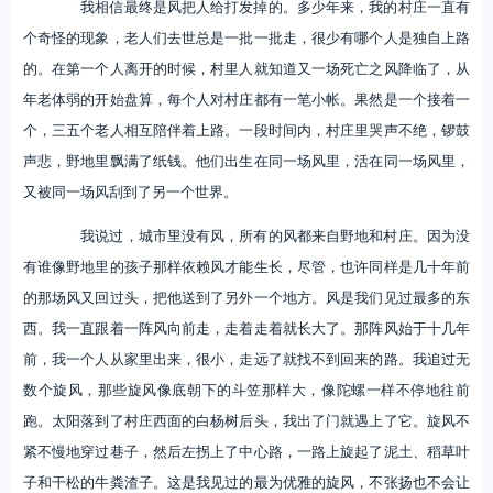
我相信最终是风把人给打发掉的。多少年来，我的村庄一直有
个奇怪的现象，老人们去世总是一批一批走，很少有哪个人是独自上路
的。在第一个人离开的时候，村里人就知道又一场死亡之风降临了，从
年老体弱的开始盘算，每个人对村庄都有一笔小帐。果然是一个接着一
个，三五个老人相互陪伴着上路。一段时间内，村庄里哭声不绝，锣鼓
声悲，野地里飘满了纸钱。他们出生在同一场风里，活在同一场风里，
又被同一场风刮到了另一个世界。
我说过，城市里没有风，所有的风都来自野地和村庄。因为没
有谁像野地里的孩子那样依赖风才能生长，尽管，也许同样是几十年前
的那场风又回过头，把他送到了另外一个地方。风是我们见过最多的东
西。我一直跟着一阵风向前走，走着走着就长大了。那阵风始于十几年
前，我一个人从家里出来，很小，走远了就找不到回来的路。我追过无
数个旋风，那些旋风像底朝下的斗笠那样大，像陀螺一样不停地往前
跑。太阳落到了村庄西面的白杨树后头，我出了门就遇上了它。旋风不
紧不慢地穿过巷子，然后左拐上了中心路，一路上旋起了泥土、稻草叶
子和干松的牛粪渣子。这是我见过的最为优雅的旋风，不张扬也不会让