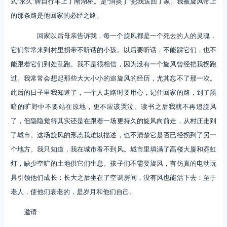
式“永久”牌自行车上了南湖桥。是“消炎丁”把我送回了家。我被旋风带上
的那条路是他回家的必经之路。
回家以后母亲告诉我，每一个旋风都是一个死去的人的灵魂，
它们常常来到村里拐带不听话的小孩。以后要听话，不能踩它们，也不
能跟着它们到处乱跑。我不是很相信，因为没有一个旋风曾经把我拐跑
过。我常常会想起那些大大小小的追旋风的经历，尤其忘不了那一次。
此后的日子里我知道了，一个人走路时要用心，记住回家的路，到了黑
暗的旷野中不要站在原地，更不应该哭泣。读书之后我就不再追旋风
了，但隐隐觉得其实还是在跟着一场更持久的旋风向前走，从村庄走到
了城市。这场旋风的形态我难以描述，也不清楚它是否已经拐到了另一
个地方。我只知道，我在城市看不到风。城市里填满了高楼大厦和霓虹
灯，缺少空旷的土地供它们生息。孩子们不需要旋风，有仿真的电动玩
具引领他们成长：长大之后坐在了空调房间，没有风也能活下去：至于
老人，使他们衰老的，是岁月和他们自己。
邀请