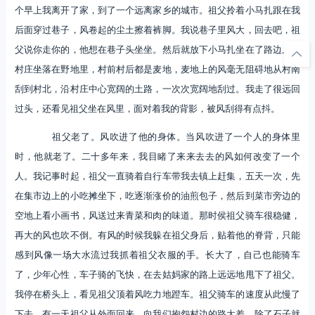
个早上我离开了家，到了一个远离家乡的城市。祖父拎着小马扎跟在我
后面穿过巷子，风卷起的尘土擦着裤脚。我说巷子里风大，回去吧，祖
父说你走你的，他想在巷子头坐坐。然后就放下小马扎坐在了路边上。
村庄坐落在野地里，村前村后都是麦地，麦地上的风毫无阻碍地从村南
刮到村北，沿村庄中心宽阔的土路，一次次宽阔地刮过。我走了很远回
过头，还看见祖父坐在风里，面对着我的背影，被风刮得有点抖。
祖父老了。风吹进了他的身体。当风吹进了一个人的身体里
时，他就老了。二十多年来，我目睹了来来去去的风如何改变了一个
人。我记事时起，祖父一直骑着自行车带我去镇上赶集，五天一次，先
在集市边上的小吃摊坐下，吃逐渐涨价的油煎包子，然后到菜市旁边的
空地上看小画书，风送过来青菜和肉的味道。那时侯祖父骑车很稳健，
再大的风也吹不倒。有风的时候我躲在祖父身后，贴着他的脊背，只能
感到风像一场大水流过我抓着祖父衣服的手。长大了，自己也能骑车
了，少年心性，车子骑的飞快，在去姑妈家的路上远远地甩下了祖父。
我停在桥头上，看见祖父顶着风吃力地蹬车。祖父骑车的速度从此慢了
下去。有一天祖父从外面回来，向我们抱怨村边的路太差，除了石子就