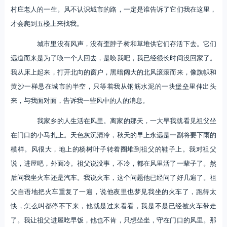
村庄老人的一生。风不认识城市的路，一定是谁告诉了它们我在这里，
才会爬到五楼上来找我。
城市里没有风声，没有歪脖子树和草堆供它们存活下去。它们
远道而来是为了唤一个人回去，是唤我吧，我已经很长时间没回家了。
我从床上起来，打开北向的窗户，黑暗阔大的北风滚滚而来，像旗帜和
黄沙一样悬在城市的半空，只等着我从钢筋水泥的一块堡垒里伸出头
来，与我面对面，告诉我一些风中的人的消息。
我家乡的人生活在风里。离家的那天，一大早我就看见祖父坐
在门口的小马扎上。天色灰沉清冷，秋天的早上永远是一副将要下雨的
模样。风很大，地上的杨树叶子转着圈堆到祖父的鞋子上。我对祖父
说，进屋吧，外面冷。祖父说没事，不冷，都在风里活了一辈子了。然
后问我坐火车还是汽车。我说火车，这个问题他已经问了好几遍了。祖
父自语地把火车重复了一遍，说他夜里也梦见我坐的火车了，跑得太
快，怎么叫都停不下来，他就是过来看看，我是不是已经被火车带走
了。我让祖父进屋吃早饭，他也不肯，只想坐坐，守在门口的风里。那