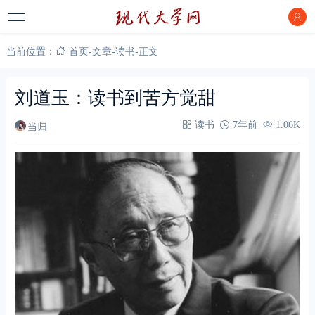
当前位置：
首页
-
文章
-
读书
-
正文
刘道玉：读书到苦方觉甜
当归
读书
7年前
1.06K