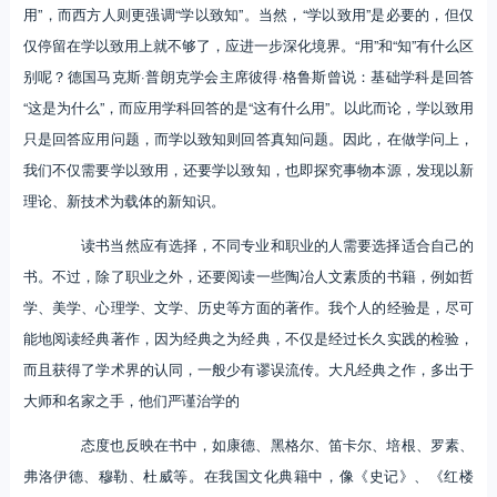
用”，而西方人则更强调“学以致知”。当然，“学以致用”是必要的，但仅
仅停留在学以致用上就不够了，应进一步深化境界。“用”和“知”有什么区
别呢？德国马克斯·普朗克学会主席彼得·格鲁斯曾说：基础学科是回答
“这是为什么”，而应用学科回答的是“这有什么用”。以此而论，学以致用
只是回答应用问题，而学以致知则回答真知问题。因此，在做学问上，
我们不仅需要学以致用，还要学以致知，也即探究事物本源，发现以新
理论、新技术为载体的新知识。
读书当然应有选择，不同专业和职业的人需要选择适合自己的
书。不过，除了职业之外，还要阅读一些陶冶人文素质的书籍，例如哲
学、美学、心理学、文学、历史等方面的著作。我个人的经验是，尽可
能地阅读经典著作，因为经典之为经典，不仅是经过长久实践的检验，
而且获得了学术界的认同，一般少有谬误流传。大凡经典之作，多出于
大师和名家之手，他们严谨治学的
态度也反映在书中，如康德、黑格尔、笛卡尔、培根、罗素、
弗洛伊德、穆勒、杜威等。在我国文化典籍中，像《史记》、《红楼