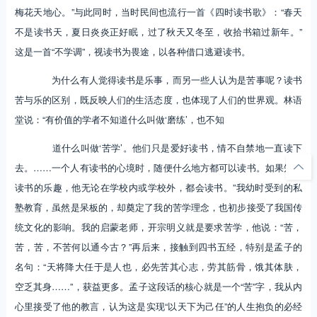
梅花天地心。”与此同时，当时民间也流行一首《四时读书歌》：“春天
不是读书天，夏日炎炎正好眠，过了秋天又冬至，收拾书箱过新年。”
这是一首“不学调”，视读书为畏途，以各种借口逃避读书。
为什么有人觉得读书是乐事，而另一些人认为是苦事呢？读书
苦与乐的区别，既反映人们的生活态度，也体现了人们的世界观。林语
堂说：“有价值的学者不知道什么叫做‘磨练’，也不知
道什么叫做‘苦学’。他们只是爱好读书，情不自禁地一直读下
去。……一个人有读书的心境时，随便什么地方都可以读书。如果知道
读书的乐趣，他无论在学校内或学校外，都会读书。”我幼时受到的私
塾教育，虽然是呆板的，却奠定了我的苦学理念，也初步接受了我国传
统文化的影响。我的启蒙老师，开宗明义就是要求苦学，他说：“苦，
苦，苦，不苦何以通今古？”再后来，接触到四书五经，特别是孟子的
名句：“天将降大任于是人也，必先苦其心志，劳其筋骨，饿其体肤，
空乏其身……”，获益更多。孟子这段话的核心就是一个“苦”字，我从内
心里接受了他的教言，认为这是实现“以天下为己任”的人生抱负的必经