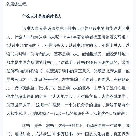
的磨练过程。
什么人才是真的读书人
读书人自然是必须立志于读书，但并非读书的都能称为读书
人。什么人才能称为读书人呢？1940 年著名学者杨玉清曾著文写道：
“以读书混文凭的人，不是读书人；以读书混官的人，不是读书人；以
读书为时髦、为装饰的人，更不是读书人。能辅世长民，能经天纬地，
那才是中国之所谓的读书人。”这说明，读书必须有正确的目的。带着
任何不纯的动机读书，就亵渎了读书的真正意义。张载是北宋大儒，他
屏居南山之下，终日危坐一室，左右简编，俯而读，仰而思，有得则识
之，或中夜起坐，取烛以书。这是读书人的境界，由于有了这种心境，
他才能发出铿锵的名言：“为天地立心，为生民立命，为往圣继绝学，
为万世开太平。”这是一种理想，一个知识分子的担当，虽然不是每个
人都能实现，但却激励了一代又一代的知识分子，沿着这个目标前进！
读书、爱书、藏书，这是一种情怀。毛泽东同志一生爱书、藏
书、嗜书如命，总共读过 10多万册书，对中国的文化典籍，真正做到