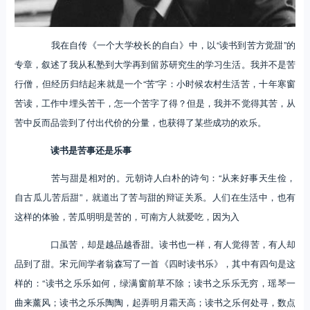
我在自传《一个大学校长的自白》中，以“读书到苦方觉甜”的
专章，叙述了我从私塾到大学再到留苏研究生的学习生活。我并不是苦
行僧，但经历归结起来就是一个“苦”字：小时候农村生活苦，十年寒窗
苦读，工作中埋头苦干，怎一个苦字了得？但是，我并不觉得其苦，从
苦中反而品尝到了付出代价的分量，也获得了某些成功的欢乐。
读书是苦事还是乐事
苦与甜是相对的。元朝诗人白朴的诗句：“从来好事天生俭，
自古瓜儿苦后甜”，就道出了苦与甜的辩证关系。人们在生活中，也有
这样的体验，苦瓜明明是苦的，可南方人就爱吃，因为入
口虽苦，却是越品越香甜。读书也一样，有人觉得苦，有人却
品到了甜。宋元间学者翁森写了一首《四时读书乐》，其中有四句是这
样的：“读书之乐乐如何，绿满窗前草不除；读书之乐乐无穷，瑶琴一
曲来薰风；读书之乐乐陶陶，起弄明月霜天高；读书之乐何处寻，数点