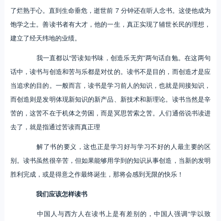
了烂熟于心。直到生命垂危，逝世前 7 分钟还在听人念书。这使他成为
饱学之士。善读书者有大才，他的一生，真正实现了辅世长民的理想，
建立了经天纬地的业绩。
我一直都以“苦读知书味，创造乐无穷”两句话自勉。在这两句
话中，读书与创造和苦与乐都是对仗的。读书不是目的，而创造才是应
当追求的目的。一般而言，读书是学习前人的知识，也就是间接知识，
而创造则是发明体现新知识的新产品、新技术和新理论。读书当然是辛
苦的，这苦不在于机体之劳困，而是冥思苦索之苦。人们通俗说书读进
去了，就是指通过苦读而真正理
解了书的要义，这也正是学习好与学习不好的人最主要的区
别。读书虽然很辛苦，但如果能够用学到的知识从事创造，当新的发明
胜利完成，或是得意之作最终诞生，那将会感到无限的快乐！
我们应该怎样读书
中国人与西方人在读书上是有差别的，中国人强调“学以致