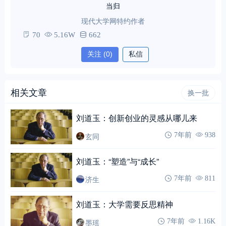
当归
现代大学网特约作者
70
5.16W
662
关注
(0)
私信
相关文章
换一批
刘道玉：创新创业的灵感从哪儿来
玄同
7年前
938
刘道玉：“塑造”与“成长”
济生
7年前
811
刘道玉：大学需要反思精神
墨瑶
7年前
1.16K