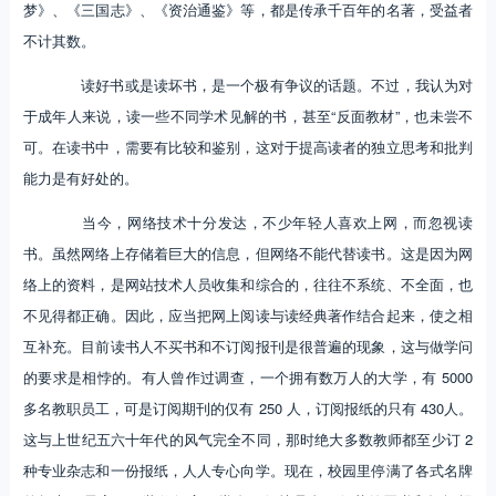
梦》、《三国志》、《资治通鉴》等，都是传承千百年的名著，受益者
不计其数。
读好书或是读坏书，是一个极有争议的话题。不过，我认为对
于成年人来说，读一些不同学术见解的书，甚至“反面教材”，也未尝不
可。在读书中，需要有比较和鉴别，这对于提高读者的独立思考和批判
能力是有好处的。
当今，网络技术十分发达，不少年轻人喜欢上网，而忽视读
书。虽然网络上存储着巨大的信息，但网络不能代替读书。这是因为网
络上的资料，是网站技术人员收集和综合的，往往不系统、不全面，也
不见得都正确。因此，应当把网上阅读与读经典著作结合起来，使之相
互补充。目前读书人不买书和不订阅报刊是很普遍的现象，这与做学问
的要求是相悖的。有人曾作过调查，一个拥有数万人的大学，有 5000
多名教职员工，可是订阅期刊的仅有 250 人，订阅报纸的只有 430人。
这与上世纪五六十年代的风气完全不同，那时绝大多数教师都至少订 2
种专业杂志和一份报纸，人人专心向学。现在，校园里停满了各式名牌