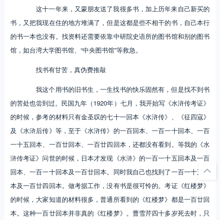
这十一年来，又蒙朋友送了我很多书，加上历年来自己新买的
书，又把我现在住的地方堆满了，但是这都是些不相干的书，自己本行
的书一本也没有。找资料还需要依靠中研院史语所的图书馆和别的图书
馆，如台湾大学图书馆、“中央图书馆”等救急。
找书有甘苦，真伪费推敲
我这个用书的旧书生，一生找书的快乐固然有，但是找不到书
的苦处也尝到过。民国九年（1920年）七月，我开始写《水浒传考证》
的时候，参考的材料只有金圣叹的七十一回本《水浒传》、《征四寇》
及《水浒后传》等，至于《水浒传》的一百回本、一百一十回本、一百
一十五回本、一百廿回本、一百廿四回本，还都没有看到。等我的《水
浒传考证》问世的时候，日本才发现《水浒》的一百一十五回本及一百
回本、一百一十回本及一百廿回本。同时我自己也找到了一百一十五回
本及一百廿四回本。做考据工作，没有书是很可怜的。考证《红楼梦》
的时候，大家知道的材料很多，普通所看到的《红楼梦》都是一百廿回
本。这种一百廿回本并非真的《红楼梦》。曹雪芹四十多岁死去时，只