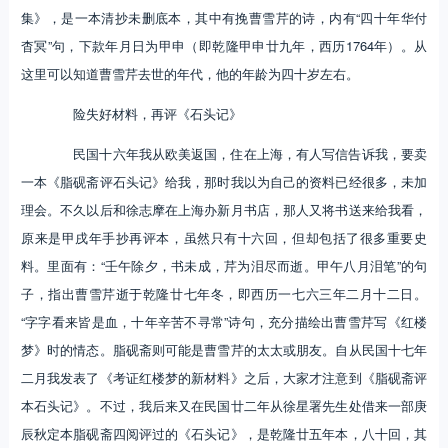
集》，是一本清抄未删底本，其中有挽曹雪芹的诗，内有“四十年华付
杳冥”句，下款年月日为甲申（即乾隆甲申廿九年，西历1764年）。从
这里可以知道曹雪芹去世的年代，他的年龄为四十岁左右。
险失好材料，再评《石头记》
民国十六年我从欧美返国，住在上海，有人写信告诉我，要卖
一本《脂砚斋评石头记》给我，那时我以为自己的资料已经很多，未加
理会。不久以后和徐志摩在上海办新月书店，那人又将书送来给我看，
原来是甲戌年手抄再评本，虽然只有十六回，但却包括了很多重要史
料。里面有：“壬午除夕，书未成，芹为泪尽而逝。甲午八月泪笔”的句
子，指出曹雪芹逝于乾隆廿七年冬，即西历一七六三年二月十二日。
“字字看来皆是血，十年辛苦不寻常”诗句，充分描绘出曹雪芹写《红楼
梦》时的情态。脂砚斋则可能是曹雪芹的太太或朋友。自从民国十七年
二月我发表了《考证红楼梦的新材料》之后，大家才注意到《脂砚斋评
本石头记》。不过，我后来又在民国廿二年从徐星署先生处借来一部庚
辰秋定本脂砚斋四阅评过的《石头记》，是乾隆廿五年本，八十回，其