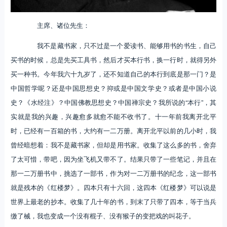
主席、诸位先生：
我不是藏书家，只不过是一个爱读书、能够用书的书生，自己
买书的时候，总是先买工具书，然后才买本行书，换一行时，就得另外
买一种书。今年我六十九岁了，还不知道自己的本行到底是那一门？是
中国哲学呢？还是中国思想史？抑或是中国文学史？或者是中国小说
史？《水经注》？中国佛教思想史？中国禅宗史？我所说的“本行”，其
实就是我的兴趣，兴趣愈多就愈不能不收书了。十一年前我离开北平
时，已经有一百箱的书，大约有一二万册。离开北平以前的几小时，我
曾经暗想着：我不是藏书家，但却是用书家。收集了这么多的书，舍弃
了太可惜，带吧，因为坐飞机又带不了。结果只带了一些笔记，并且在
那一二万册书中，挑选了一部书，作为对一二万册书的纪念，这一部书
就是残本的《红楼梦》。四本只有十六回，这四本《红楼梦》可以说是
世界上最老的抄本。收集了几十年的书，到末了只带了四本，等于当兵
缴了械，我也变成一个没有棍子、没有猴子的变把戏的叫花子。