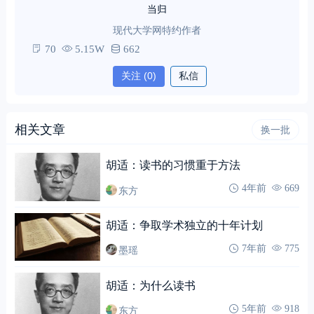
当归
现代大学网特约作者
70
5.15W
662
关注
(0)
私信
相关文章
换一批
胡适：读书的习惯重于方法
东方
4年前
669
胡适：争取学术独立的十年计划
墨瑶
7年前
775
胡适：为什么读书
东方
5年前
918