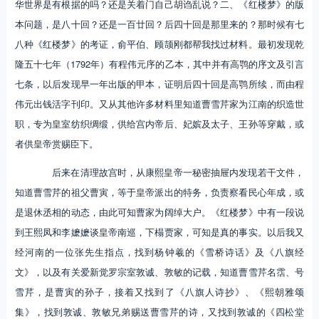
华世界是有根据的吗？还是关着门自己胡诌乱说？二、《红楼梦》的版
本问题，是八十回？还是一百廿回？后四十回是那里来的？那时候有七
八种《红楼梦》的考证，俞平伯、顾颉刚都帮我找过材料。最初发现乾
隆五十七年（1792年）有程伟元序的乙本，其中并有高鹗的序文及引言
七条，以后发现早一年出版的甲本，证明后四十回是高鹗所续，而由程
伟元出钱活字刊印。又从其他许多材料里知道曹雪芹家为江南的织造世
职，专为皇室纺织绸缎，供给宫内帝后、妃嫔及太子、王孙等穿戴，或
者供皇帝赏赐臣下。
后来在清理故宫时，从康熙皇帝一秘密抽屉内发现若干文件，
知道曹雪芹的祖父曹寅，等于皇帝派出的特务，负责察看民心年成，或
是退休丞相的动态，由此可知曹家为阔绰大户。《红楼梦》中有一段说
到王熙凤和李嬷嬷谈皇帝南巡，下榻贾家，可知是真的事实。以后我又
经河南的一位张先生指点，找到杨钟羲的《雪桥诗话》及《八旗经
文》，以及有关爱新觉罗宗室敦诚、敦敏的记载，知道曹雪芹名霑、号
雪芹，是曹寅的孙子，接着又找到了《八旗人诗抄》、《熙朝雅颂
集》，找到敦诚、敦敏兄弟赐送曹雪芹的诗，又找到敦诚的《四松堂