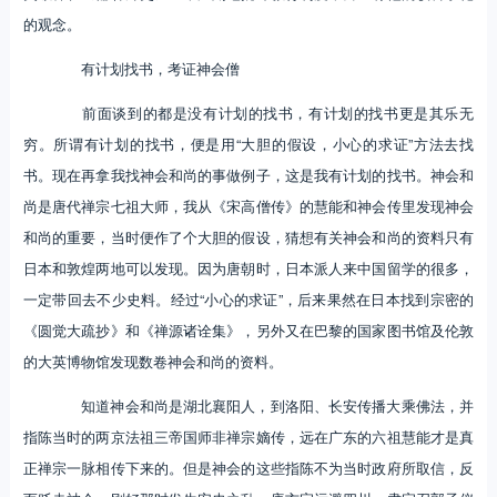
的观念。
有计划找书，考证神会僧
前面谈到的都是没有计划的找书，有计划的找书更是其乐无
穷。所谓有计划的找书，便是用“大胆的假设，小心的求证”方法去找
书。现在再拿我找神会和尚的事做例子，这是我有计划的找书。神会和
尚是唐代禅宗七祖大师，我从《宋高僧传》的慧能和神会传里发现神会
和尚的重要，当时便作了个大胆的假设，猜想有关神会和尚的资料只有
日本和敦煌两地可以发现。因为唐朝时，日本派人来中国留学的很多，
一定带回去不少史料。经过“小心的求证”，后来果然在日本找到宗密的
《圆觉大疏抄》和《禅源诸诠集》，另外又在巴黎的国家图书馆及伦敦
的大英博物馆发现数卷神会和尚的资料。
知道神会和尚是湖北襄阳人，到洛阳、长安传播大乘佛法，并
指陈当时的两京法祖三帝国师非禅宗嫡传，远在广东的六祖慧能才是真
正禅宗一脉相传下来的。但是神会的这些指陈不为当时政府所取信，反