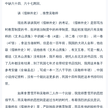
中缺六十四、六十七两回。
谈《儒林外史》，推赞吴敬梓
现在再谈谈我对《儒林外史》的考证。《儒林外史》是部骂当
时教育制度的书，批评政治制度中的科举制度。我起初发现的只有吴敬
梓的《文木山房集》中的赋一卷（4篇），诗二卷（131首），词一卷
（47首），拿这当做材料。但是在一百年前，我国的大诗人金和，他在
跋《儒林外史》时，说他收有《文木山房集》，有文五卷。可是一般人
都说《文木山房集》没有刻本，我不相信，便托人在北京的书店找，找
了几年都没有结果，到了民国七年才在带经堂书店找到。我用这本集子
参考安徽《全椒县志》，写成一本一万八千字的《吴敬梓年谱》，中国
小说传记资料，没有一个能比这更多的，民国十四年我把这本书排印问
世。
如果拿曹雪芹和吴敬梓二人作一个比较，我觉得曹雪芹的思想
很平凡，而吴敬梓的思想则是超过当时的时代，有着强烈的反抗意识。
吴敬梓在《儒林外史》里，严刻地批评教育制度，而且有他的较科学化