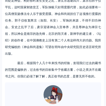
而贬走神会。刚好那时发生安史之乱，唐玄宗远避四川，肃宗召郭子仪
平乱，这时国家财政贫乏，军队饷银只好用度牒代替，如此必须要有一
位高僧宣扬佛法令人乐于接受度牒。神会和尚就担任了这项推行度牒的
任务。郭子仪收复两京（洛阳、长安），军饷的来源，不得不归功神
会。安史之乱平了后，肃宗迎请神会入宫奉养，并且尊神会为禅宗七
祖，所以神会是南宗的急先锋，北宗的毁灭者，新禅学的建立者，《坛
经》的创作者，在中国佛教史上没有第二个人有这样伟大的功勋。我所
研究编校的《神会和尚遗集》可望在明年由中央研究院历史语言研究所
出版。
最后，根据我个人几十年来找书的经验，发现我们过去的藏书
的范围是偏狭的，过去收书的目标集中于收藏古董，小说之类决不在藏
书之列。但我们必须了解了解，真正收书的态度，是要无所不收的。