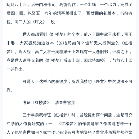
写到八十回，后来由程伟元、高鹗合作，一个出钱，一个出力，完成了
后四十回。乾隆五十六年的活字版排出了一百廿回的初版本，书前有
程、高二人的《序文》，说：
世人都想看到《红楼梦》的全本，前八十回中黛玉未死，宝玉
未娶，大家极想知道这本书的结局如何？但却无人找到全的《红楼
梦》。近因程、高二人在一卖糖摊子上发现有一大卷旧书，细看之下，
竟是世人遍寻无着的《红楼梦》后四十回，因此特加校订，与前八十回
一并刊出。
可是天下这样巧的事很少，所以我猜想《序文》中的说法不可
靠。
考证《红楼梦》，清查曹雪芹
三十年前我考证《红楼梦》时，曾经提出两个问题，这是研究
红学的人值得研究的：一、《红楼梦》的作者是谁？作者是怎样一个
人？他的家世如何？家世传记有没有可考的资料？曹雪芹所写的那些繁