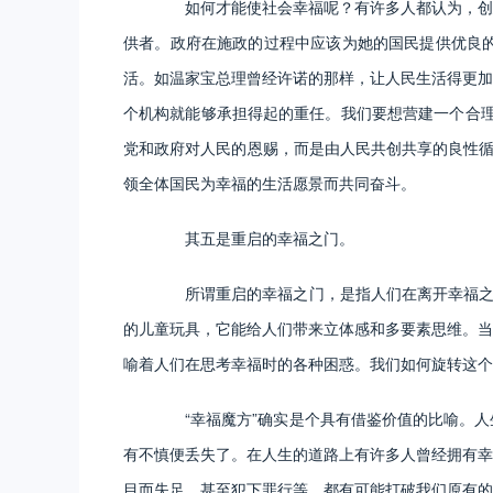
如何才能使社会幸福呢？有许多人都认为，创建
供者。政府在施政的过程中应该为她的国民提供优良
活。如温家宝总理曾经许诺的那样，让人民生活得更加
个机构就能够承担得起的重任。我们要想营建一个合理
党和政府对人民的恩赐，而是由人民共创共享的良性循
领全体国民为幸福的生活愿景而共同奋斗。
其五是重启的幸福之门。
所谓重启的幸福之门，是指人们在离开幸福之后
的儿童玩具，它能给人们带来立体感和多要素思维。当
喻着人们在思考幸福时的各种困惑。我们如何旋转这个
“幸福魔方”确实是个具有借鉴价值的比喻。人
有不慎便丢失了。在人生的道路上有许多人曾经拥有幸
目而失足，甚至犯下罪行等，都有可能打破我们原有的