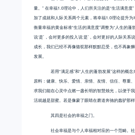
量。” 在幸福1.0理论中，人们所关注的是“生活满意
加了成就和人际关系两个元素，将幸福1.0理论提升为幸
衡量幸福的黄金标准“生活的满意度”调整为“人生的蓬
说‘是’，会对更多的投入说‘是’，会对更好的人际关系说
成长，我们已经不再像骆驼那样默默忍受，也不再象狮
发展。
若用“满足感”和“人生的蓬勃发展”这样的概念
原料：健康、快乐、爱情、亲情、友情、信任、尊重、
求我们能在心灵中点燃一盏长明的智慧烛光，以便于我
活就越是甜蜜。若是像蒙了眼睛在磨道奔驰的蠢驴那样
其四是社会的幸福之门。
社会幸福是与个人幸福相对应的一个范畴。社会