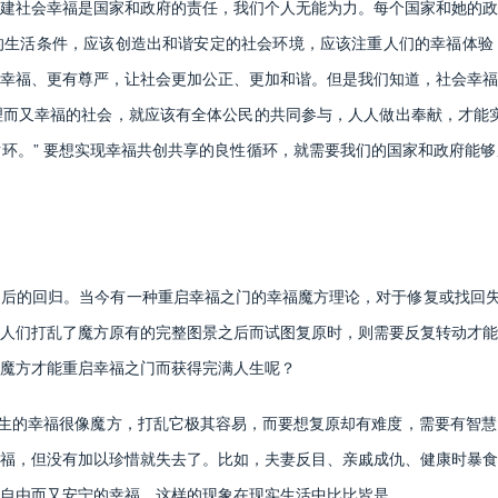
社会幸福是国家和政府的责任，我们个人无能为力。每个国家和她的政
的生活条件，应该创造出和谐安定的社会环境，应该注重人们的幸福体验
幸福、更有尊严，让社会更加公正、更加和谐。但是我们知道，社会幸福
而又幸福的社会，就应该有全体公民的共同参与，人人做出奉献，才能实
环。” 要想实现幸福共创共享的良性循环，就需要我们的国家和政府能
的回归。当今有一种重启幸福之门的幸福魔方理论，对于修复或找回失去
人们打乱了魔方原有的完整图景之后而试图复原时，则需要反复转动才能
魔方才能重启幸福之门而获得完满人生呢？
生的幸福很像魔方，打乱它极其容易，而要想复原却有难度，需要有智慧
福，但没有加以珍惜就失去了。比如，夫妻反目、亲戚成仇、健康时暴食
自由而又安宁的幸福。这样的现象在现实生活中比比皆是。