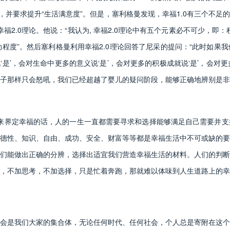
度”，并要求提升“生活满意度”。但是，塞利格曼发现，幸福1.0有三个
福2.0理论。他说：“我认为, 幸福2.0理论中有五个元素必不可少，
勃程度”。然后塞利格曼利用幸福2.0理论回答了尼采的提问：“此时如
‘是’，会对生命中更多的意义说‘是’，会对更多的积极成就说‘是’，会对
子那样只会怒吼，我们已经超越了婴儿的疑问阶段，能够正确地辨别是非
来界定幸福的话，人的一生一直都需要寻求和选择能够满足自己需要并支
德性、知识、自由、成功、安全、财富等等都是幸福生活中不可或缺的要
们能做出正确的分辨，选择出适宜我们营造幸福生活的材料。人们的判断
，不加思考，不加选择，只是忙着奔跑，那就难以体味到人生道路上的幸
是我们大家的集合体，无论任何时代、任何社会，个人总是寄附在这个