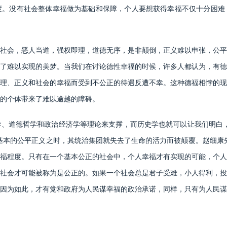
度。没有社会整体幸福做为基础和保障，个人要想获得幸福不仅十分困难
会，恶人当道，强权即理，道德无序，是非颠倒，正义难以申张，公平
了难以实现的美梦。当我们在讨论德性幸福的时候，许多人都认为，有德
理、正义和社会的幸福而受到不公正的待遇反遭不幸。这种德福相悖的现
的个体带来了难以逾越的障碍。
道德哲学和政治经济学等理论来支撑，而历史学也就可以让我们明白，
基本的公平正义之时，其统治集团就失去了生命的活力而被颠覆。赵细康
福程度。只有在一个基本公正的社会中，个人幸福才有实现的可能，个人
社会才可能被称为是公正的。如果一个社会总是君子受难，小人得利，投
因为如此，才有党和政府为人民谋幸福的政治承诺，同样，只有为人民谋