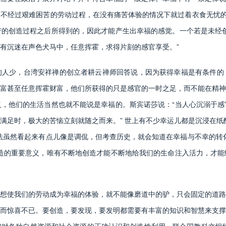
不经过艰难困苦的劳动过程，在没有痛苦体验的情况下就过着衣食无忧的
的创造过程之后所得到的，因此才能产生出幸福的感觉。一个若是未经创
有沉迷在声色犬马中，任意挥霍，求得片刻的感官享受。”
少，台湾安祥禅的创立者耕云禅师回答说，因为获得幸福是有条件的
富甚至任意挥霍财富，他们所获得的只是感官的一时之足，而不能在精神
，他们的生活当然也就不能说是幸福的。斯宾诺莎说：“当人心沉溺于感
满足时，极大的苦恼立刻就随之而来。” 世上有不少幸运儿都是沉浸在纸
法虽然看起来有点儿像是调侃，但考查历史，就会知道在幸福与不幸的转
造的重要意义，唯有不断地创造才能不断地给我们的生命注入活力，才能
使我们的劳动成为幸福的体验，就不能像磨道中的驴，只会固定的道路
而惊喜不已。要创造，要发现，要发明都需要有丰富的知识和智慧来支撑