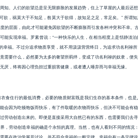
知。人们的欲望总是呈无限膨胀的发展趋势，住上了草屋的人最后还想
于可欲，祸莫大于不知足，咎莫大于欲得，故知足之足，常足矣。” 所谓
度的层面，由此才可能避免因欲望的不断膨胀而引发各种冲突和不幸。古
有可能实现幸福。罗素曾说：“一种快乐的人生，在相当程度上是恬静淡
久的幸福。不过分追求物质享受，就不用汲汲营营终日，为追求功名利禄
竟需要什么，必然要为太多的奢望所羁绊，变成了功名利禄的奴隶，便失
无厌，终将因心理负担过重损害健康，或者遭人唾弃而与幸福无缘。
食住行的最低消费，必要的物质财富既是我们生存的基本条件，也是
能会因为吃顿饱饭而快乐，有了件取暖的衣物而快乐，但决不可能会有稳
过劳动创造出来的。即便是直接采用大自然已有的东西，也需要我们去寻
界，劳动创造幸福的确是个永恒的真理。当然，也有人看到不同的情况：
需要在政治学展开讨论，并不符合幸福的一般定律。幸福中有一条定律说