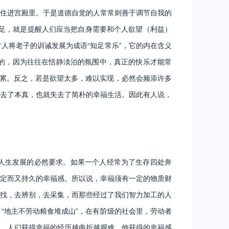
住进宫殿里。于是道德自觉的人常常则善于调节自我的
知足，就是提醒人们应当把自身需要和个人欲望（利益）
人将老子的训诫发展为成语“知足常乐”，它的内在含义
泊的，因为往往在恬静淡泊的氛围中，真正的快乐才能常
所累。反之，若是欲望太多，难以实现，必然会频添许多
去了本真，也就失去了简朴的幸福生活。因此有人说，
人生发展的必然要求。如果一个人经常为了生存四处奔
定而又持久的幸福感。所以说，幸福须有一定的物质财
找，去辨别，去采集，而那些经过了我们智力加工的人
“地主不劳动粮食堆成山”，在有阶级的社会里，劳动者
，人们获得幸福的经历越曲折越艰难，他获得的幸福感