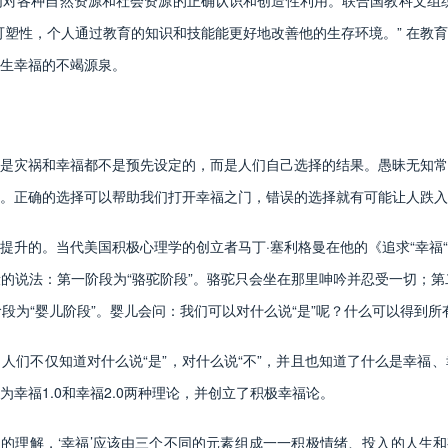
对各种自然资源和社会资源的正确认识和创造性利用。联合国教科文组织
可塑性，个人通过教育的知识和技能能更好地改善他的生存环境。” 在教
生幸福的不竭源泉。
是灾祸和幸福都不是预先设定的，而是人们自己选择的结果。愚昧无知常
。正确的选择可以帮助我们打开幸福之门，错误的选择就有可能让人跌入
的。当代美国积极心理学的创立者马丁·塞利格曼在他的《追求“幸福“
说法：第一阶段为“骆驼阶段”。骆驼只会坐在那里呻吟并忍受一切；第二阶
个阶段为“婴儿阶段”。婴儿会问：我们可以对什么说“是”呢？什么可以得到
不仅知道对什么说“是”，对什么说“不”，并且也知道了什么是幸福、
幸福1.0和幸福2.0两种理论，并创立了积极幸福论。
的理解，‘幸福’应该由三个不同的元素组成一一积极情绪、投入的人生和