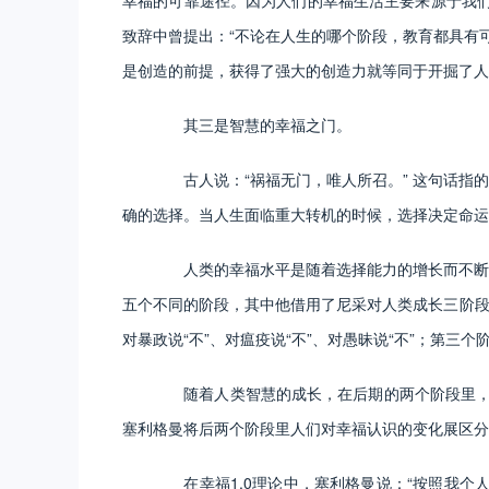
幸福的可靠途径。因为人们的幸福生活主要来源于我们
致辞中曾提出：“不论在人生的哪个阶段，教育都具有
是创造的前提，获得了强大的创造力就等同于开掘了人
其三是智慧的幸福之门。
古人说：“祸福无门，唯人所召。” 这句话指的
确的选择。当人生面临重大转机的时候，选择决定命运
人类的幸福水平是随着选择能力的增长而不断提升
五个不同的阶段，其中他借用了尼采对人类成长三阶段的
对暴政说“不”、对瘟疫说“不”、对愚昧说“不”；第三
随着人类智慧的成长，在后期的两个阶段里，人们
塞利格曼将后两个阶段里人们对幸福认识的变化展区分为
在幸福1.0理论中，塞利格曼说：“按照我个人