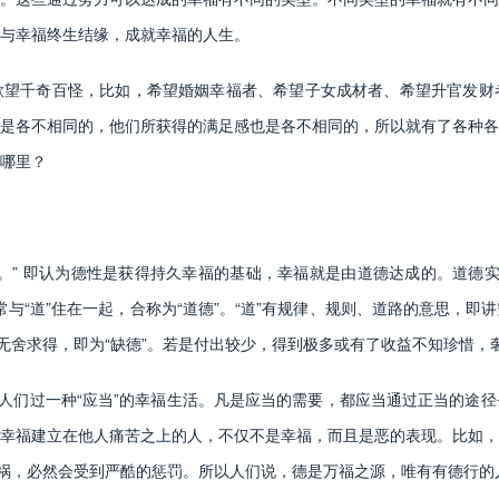
与幸福终生结缘，成就幸福的人生。
千奇百怪，比如，希望婚姻幸福者、希望子女成材者、希望升官发财
是各不相同的，他们所获得的满足感也是各不相同的，所以就有了各种各
哪里？
 即认为德性是获得持久幸福的基础，幸福就是由道德达成的。道德实践
经常与“道”住在一起，合称为“道德”。“道”有规律、规则、道路的意思，
无舍求得，即为“缺德”。若是付出较少，得到极多或有了收益不知珍惜，奢
们过一种“应当”的幸福生活。凡是应当的需要，都应当通过正当的途径
幸福建立在他人痛苦之上的人，不仅不是幸福，而且是恶的表现。比如，
得祸，必然会受到严酷的惩罚。所以人们说，德是万福之源，唯有有德行