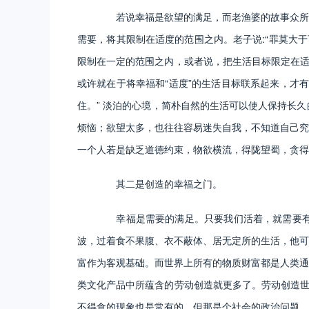
若说幸福是欲望的满足，而老渔婆的故事众所周
需要，将其限制在适度的范围之内。老子说:“罪莫大
限制在一定的范围之内，或者说，把生活目标限定在适
或许就在于将幸福和“适度”的生活目标联系起来，才
住。” 淡泊的心境，简朴自然的生活可以使人保持长
烦恼；欲望太多，也往往容易迷失自我，不知道自己究
一个人若是缺乏道德约束，物欲横流，得陇望蜀，贪得
其二是创造的幸福之门。
幸福是需要的满足。只要我们活着，就需要有衣
波，过着食不果腹、衣不蔽体、居无定所的生活，他可
富作为客观基础。而世界上所有的物质财富都是人类通
类文化产品中所蕴含的劳动创造就更多了。劳动创造世
不得食的现象也是常有的，但那是个社会的政治问题，