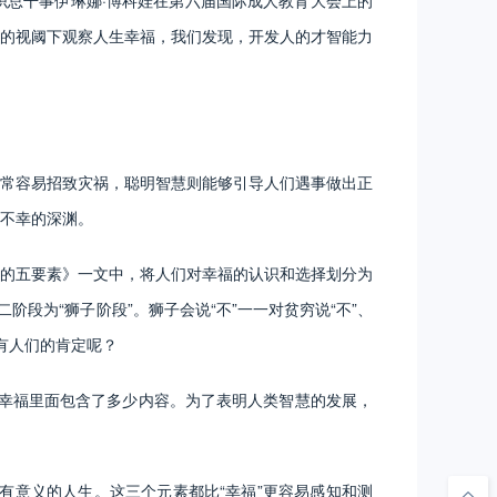
总干事伊琳娜·博科娃在第六届国际成人教育大会上的
育的视阈下观察人生幸福，我们发现，开发人的才智能力
常容易招致灾祸，聪明智慧则能够引导人们遇事做出正
不幸的深渊。
的五要素》一文中，将人们对幸福的认识和选择划分为
段为“狮子阶段”。狮子会说“不”一一对贫穷说“不”、
所有人们的肯定呢？
幸福里面包含了多少内容。为了表明人类智慧的发展，
有意义的人生。这三个元素都比“幸福”更容易感知和测