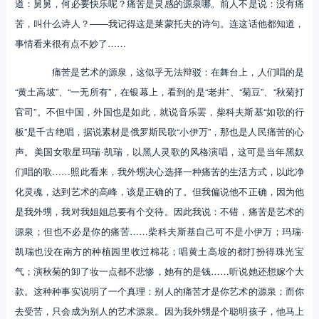
道：舅舅，何必要快乐呢？痛苦是灵感的源泉哪。前人不是说：没有痛
苦，叫什么诗人？——我记得这是莱蒙托夫的诗句。连这话他都知道，
事情看来很有点不妙了……
痛苦是艺术的源泉，这似乎无法辩驳：在舞台上，人们唱的是
“黄土高坡”、“一无所有”，在银幕上，看到的是“老井”、“菊豆”、“秋菊打
官司”。不但中国，外国也是如此，就说音乐罢，柴科夫斯基“如歌的行
板”是千古绝唱，据说素材是俄罗斯民歌“小伊万”，那也是人民痛苦的心
声。美国女歌星玛瑞·凯瑞，以黑人灵歌的风格演唱，这可是当年黑奴
们唱的歌……照此看来，我外甥决心选择一种痛苦的生活方式，以此净
化灵魂，达到艺术的高峰，该是正确的了。但我偏说他不正确，因为他
是我外甥，我对我姐姐总要有个交待。因此我说：不错，痛苦是艺术的
源泉；但也不必是你的痛苦……柴科夫斯基自己可不是小伊万；玛瑞·
凯瑞也没在南方的种植园里收过棉花；唱黄土高坡的都打扮得珠光宝
气；演秋菊的卸了妆一点都不悲惨，她有的是钱……听说她还想嫁个大
款。这种种事实说明了一个真理：别人的痛苦才是你艺术的源泉；而你
去受苦，只会成为别人的艺术源泉。因为我外甥是个聪明孩子，他马上