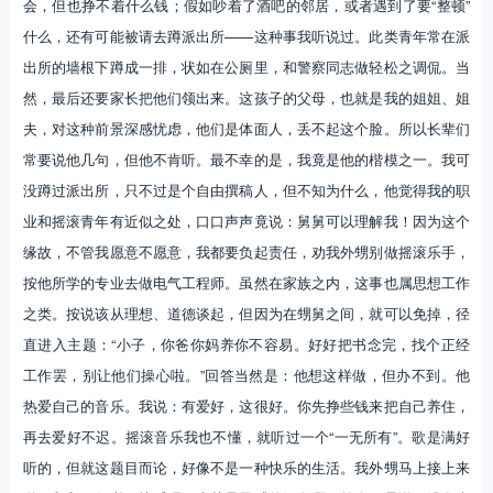
会，但也挣不着什么钱；假如吵着了酒吧的邻居，或者遇到了要“整顿”
什么，还有可能被请去蹲派出所——这种事我听说过。此类青年常在派
出所的墙根下蹲成一排，状如在公厕里，和警察同志做轻松之调侃。当
然，最后还要家长把他们领出来。这孩子的父母，也就是我的姐姐、姐
夫，对这种前景深感忧虑，他们是体面人，丢不起这个脸。所以长辈们
常要说他几句，但他不肯听。最不幸的是，我竟是他的楷模之一。我可
没蹲过派出所，只不过是个自由撰稿人，但不知为什么，他觉得我的职
业和摇滚青年有近似之处，口口声声竟说：舅舅可以理解我！因为这个
缘故，不管我愿意不愿意，我都要负起责任，劝我外甥别做摇滚乐手，
按他所学的专业去做电气工程师。虽然在家族之内，这事也属思想工作
之类。按说该从理想、道德谈起，但因为在甥舅之间，就可以免掉，径
直进入主题：“小子，你爸你妈养你不容易。好好把书念完，找个正经
工作罢，别让他们操心啦。”回答当然是：他想这样做，但办不到。他
热爱自己的音乐。我说：有爱好，这很好。你先挣些钱来把自己养住，
再去爱好不迟。摇滚音乐我也不懂，就听过一个“一无所有”。歌是满好
听的，但就这题目而论，好像不是一种快乐的生活。我外甥马上接上来