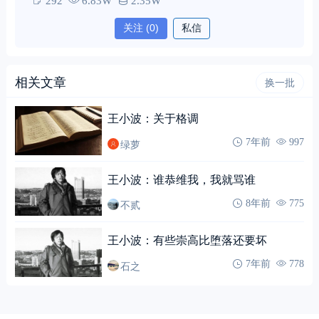
292
6.83W
2.35W
关注
(0)
私信
相关文章
换一批
王小波：关于格调
绿萝
7年前
997
王小波：谁恭维我，我就骂谁
不贰
8年前
775
王小波：有些崇高比堕落还要坏
石之
7年前
778