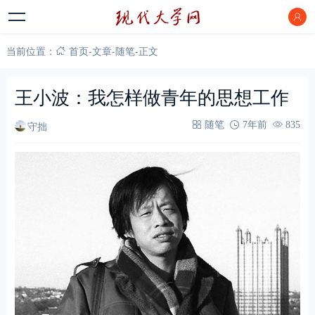
当前位置：
首页
-
文章
-
随笔
-
正文
王小波：我怎样做青年的思想工作
守拙
随笔
7年前
835