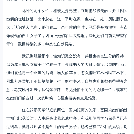
此外的两个女性，相貌更是完整，衣饰也尽够美丽，并且因为
她俩的住址接近，出来总在一道，平时在家，也老在一处，所以胆子也
大，认识的人也多，她们在二十余年前的当时，已经是开放得很，有点
像现代的自由女子了，因而上她们家里去鬼混，或到她们门前去守望的
青年，数目特别的多，种类也自然要杂。
我虽则胆量很小，性知识完全没有，并且也有点过分的矜持，
以为成日地和女孩子们混在一道，是读书人的大耻，是没出息的行为；
但到底还是一个亚当的后裔，喉头的苹果，怎么也吐它不出咽它不下，
同北方厚雪地下的细草萌芽一样，到得冬来，自然也难免得有些望春之
意；老实说将出来，我偶尔在路上遇见她们中间的无论哪一个，或凑巧
在她们门前走过一次的时候，心里也着实有点儿难受。
住在我那同学邻近的两位，因为距离的关系，更因为她们的处
世知识比我长进，人生经验比我老成得多，和我那位同学当然是早已有
过纠葛，就是和许多不是学生的青年男子，也各已有了种种的风说，对