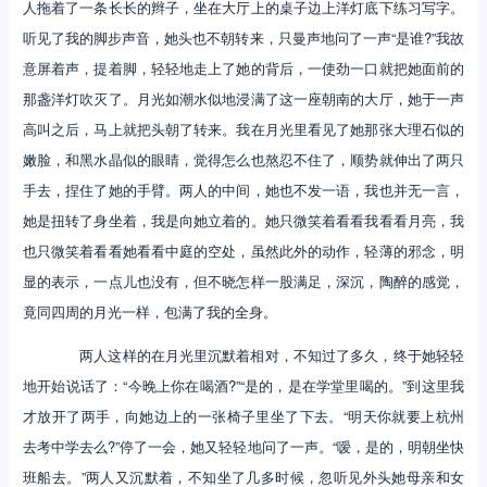
人拖着了一条长长的辫子，坐在大厅上的桌子边上洋灯底下练习写字。
听见了我的脚步声音，她头也不朝转来，只曼声地问了一声“是谁?”我故
意屏着声，提着脚，轻轻地走上了她的背后，一使劲一口就把她面前的
那盏洋灯吹灭了。月光如潮水似地浸满了这一座朝南的大厅，她于一声
高叫之后，马上就把头朝了转来。我在月光里看见了她那张大理石似的
嫩脸，和黑水晶似的眼睛，觉得怎么也熬忍不住了，顺势就伸出了两只
手去，捏住了她的手臂。两人的中间，她也不发一语，我也并无一言，
她是扭转了身坐着，我是向她立着的。她只微笑着看看我看看月亮，我
也只微笑着看看她看看中庭的空处，虽然此外的动作，轻薄的邪念，明
显的表示，一点儿也没有，但不晓怎样一股满足，深沉，陶醉的感觉，
竟同四周的月光一样，包满了我的全身。
两人这样的在月光里沉默着相对，不知过了多久，终于她轻轻
地开始说话了：“今晚上你在喝酒?”“是的，是在学堂里喝的。”到这里我
才放开了两手，向她边上的一张椅子里坐了下去。“明天你就要上杭州
去考中学去么?”停了一会，她又轻轻地问了一声。“嗳，是的，明朝坐快
班船去。”两人又沉默着，不知坐了几多时候，忽听见外头她母亲和女