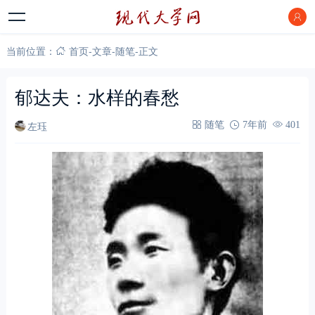
当前位置：
首页
-
文章
-
随笔
-
正文
郁达夫：水样的春愁
左珏
随笔
7年前
401