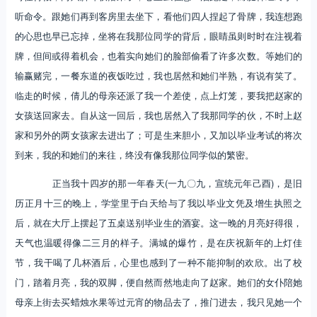
听命令。跟她们再到客房里去坐下，看他们四人捏起了骨牌，我连想跑
的心思也早已忘掉，坐将在我那位同学的背后，眼睛虽则时时在注视着
牌，但间或得着机会，也着实向她们的脸部偷看了许多次数。等她们的
输赢赌完，一餐东道的夜饭吃过，我也居然和她们半熟，有说有笑了。
临走的时候，倩儿的母亲还派了我一个差使，点上灯笼，要我把赵家的
女孩送回家去。自从这一回后，我也居然入了我那同学的伙，不时上赵
家和另外的两女孩家去进出了；可是生来胆小，又加以毕业考试的将次
到来，我的和她们的来往，终没有像我那位同学似的繁密。
正当我十四岁的那一年春天(一九〇九，宣统元年己酉)，是旧
历正月十三的晚上，学堂里于白天给与了我以毕业文凭及增生执照之
后，就在大厅上摆起了五桌送别毕业生的酒宴。这一晚的月亮好得很，
天气也温暖得像二三月的样子。满城的爆竹，是在庆祝新年的上灯佳
节，我干喝了几杯酒后，心里也感到了一种不能抑制的欢欣。出了校
门，踏着月亮，我的双脚，便自然而然地走向了赵家。她们的女仆陪她
母亲上街去买蜡烛水果等过元宵的物品去了，推门进去，我只见她一个