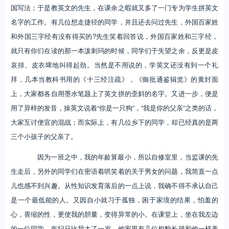
国写法；于是教英文的先生，在课余之暇就又多了一门专为学生拼英文
名字的工作。有几位想走捷径的同学，并且还去问过先生，外国百家姓
和外国三字经有没有得买的?先生笑着回答说，外国百家姓和三字经，
就只有你们在读的那一本泼刺玛的时候，同学们于失望之余，反更是皮
哀排、皮衣啤地叫得起劲。当然是不用说的，学英文还没有到一个礼
拜，几本当教科书用的《十三经注疏》，《御批通鉴辑览》的黄封面
上，大家都各自用墨水笔题上了英文拼的歪斜的名字。又进一步，便是
用了异样的发音，操英文说着“你是一只狗”，“我是你的父亲”之类的话，
大家互讨便宜的混战；而实际上，有几位乡下的同学，却已经真的是两
三个小孩子的父亲了。
因为一班之中，我的年龄算最小，所以自修室里，当监课的先
生走后，另外的同学们在密语着哄笑着的关于男女的问题，我简直一点
儿也感不到兴趣。从性知识发育落后的一点上说，我确不得不承认自己
是一个最低能的人。又因自小就习于孤独，困于家境的结果，怕羞的
心，畏缩的性，更使我的胆量，变得异常的小。在课堂上，坐在我左边
的一位同学，年纪只比我大了一岁，他家里有几位相貌长得和他一样美