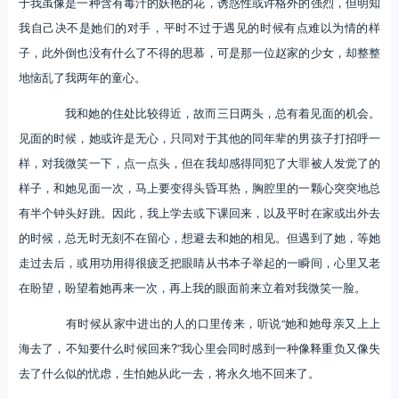
于我虽像是一种含有毒汁的妖艳的花，诱惑性或许格外的强烈，但明知
我自己决不是她们的对手，平时不过于遇见的时候有点难以为情的样
子，此外倒也没有什么了不得的思慕，可是那一位赵家的少女，却整整
地恼乱了我两年的童心。
我和她的住处比较得近，故而三日两头，总有着见面的机会。
见面的时候，她或许是无心，只同对于其他的同年辈的男孩子打招呼一
样，对我微笑一下，点一点头，但在我却感得同犯了大罪被人发觉了的
样子，和她见面一次，马上要变得头昏耳热，胸腔里的一颗心突突地总
有半个钟头好跳。因此，我上学去或下课回来，以及平时在家或出外去
的时候，总无时无刻不在留心，想避去和她的相见。但遇到了她，等她
走过去后，或用功用得很疲乏把眼睛从书本子举起的一瞬间，心里又老
在盼望，盼望着她再来一次，再上我的眼面前来立着对我微笑一脸。
有时候从家中进出的人的口里传来，听说“她和她母亲又上上
海去了，不知要什么时候回来?”我心里会同时感到一种像释重负又像失
去了什么似的忧虑，生怕她从此一去，将永久地不回来了。