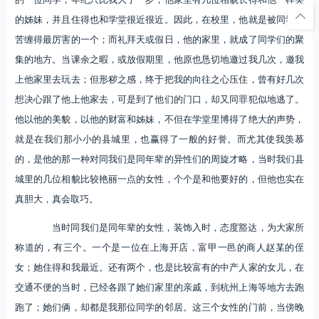
的姊妹，并且住得也和学堂很近很近。因此，在校里，他就是被同学们
苦缠得最厉害的一个；而礼拜天或假日，他的家里，就成了同学们的聚
集的地方。当课余之暇，或放假期里，他原也恳切地邀过我几次，邀我
上他家里去玩去；但形秽之感，终于把我的向往之心压住，曾有好几次
想决心跟了他上他家去，可是到了他们的门口，却又同罪犯似地逃了。
他以他的美貌，以他的财富和姊妹，不但在学堂里博得了绝大的声势，
就是在我们那小小的县城里，也赢得了一般的好誉。而尤其使我羡慕
的，是他的那一种对同我们是同年辈的异性们的周旋才略，当时我们县
城里的几位相貌比较艳丽一点的女性，个个是和他要好的，但他也实在
真胆大，真会取巧。
当时同我们是同年辈的女性，装饰入时，态度豁达，为大家所
称道的，有三个。一个是一位在上海开店，富甲一邑的商人赵某的侄
女；她住得和我最近。还有两个，也是比较富有的中产人家的女儿，在
交通不便的当时，已经各跟了她们家里的亲戚，到杭州上海等地方去跑
跑了；她们俩，却都是我那位同学的邻居。这三个女性的门前，当傍晚