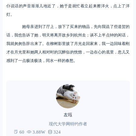
仆说话的声音渐渐儿地近了，她于是就忙着立起来擦洋火，点上了洋
灯。
她母亲进到了厅上，放下了买来的物品，先向我说了些道贺的
话，我也告诉了她，明天将离开故乡到杭州去；谈不上半点钟的闲话，
我就匆匆告辞出来了。在柳树影里披了月光走回家来，我一边回味着刚
才在月光里和她两人相对时的沉醉似的恍惚，一边在心的底里，忽儿又
感到了一点极淡极淡，同水一样的春愁。
左珏
现代大学网特约作者
60
3.88W
324