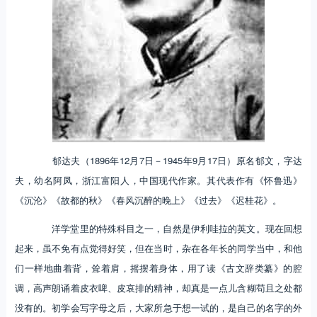
郁达夫（1896年12月7日－1945年9月17日）原名郁文，字达
夫，幼名阿凤，浙江富阳人，中国现代作家。其代表作有《怀鲁迅》
《沉沦》《故都的秋》《春风沉醉的晚上》《过去》《迟桂花》。
洋学堂里的特殊科目之一，自然是伊利哇拉的英文。现在回想
起来，虽不免有点觉得好笑，但在当时，杂在各年长的同学当中，和他
们一样地曲着背，耸着肩，摇摆着身体，用了读《古文辞类纂》的腔
调，高声朗诵着皮衣啤、皮哀排的精神，却真是一点儿含糊苟且之处都
没有的。初学会写字母之后，大家所急于想一试的，是自己的名字的外