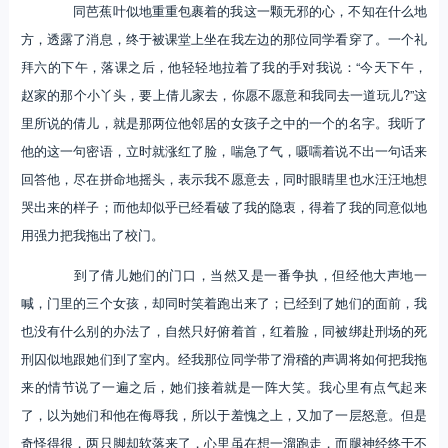
同芭蕉叶似地重重包裹着的我这一颗无邪的心，不知在什么地
方，透露了消息，终于被课堂上坐在我左边的那位同学看穿了。一个礼
拜六的下午，落课之后，他轻轻地拉着了我的手对我说：“今天下午，
赵家的那个小丫头，要上倩儿家去，你愿不愿意和我同去一道玩儿?”这
里所说的倩儿，就是那两位他邻居的女孩子之中的一个的名字。我听了
他的这一句密语，立时就涨红了脸，喘急了气，嗫嚅着说不出一句话来
回答他，尽在拼命地摇头，表示我不愿意去，同时眼睛里也水汪汪地想
哭出来的样子；而他却似乎已经看破了我的隐衷，得着了我的同意似地
用强力把我拖出了校门。
到了倩儿她们的门口，当然又是一番争执，但经他大声地一
喊，门里的三个女孩，却同时笑着跑出来了；已经到了她们的面前，我
也没有什么别的办法了，自然只好俯着首，红着脸，同被绑赴刑场的死
刑囚似地跟她们到了室内。经我那位同学带了滑稽的声调将如何把我拖
来的情节说了一遍之后，她们接着就是一阵大笑。我心里有点气起来
了，以为她们和他在侮辱我，所以于羞愧之上，又加了一层怒意。但是
奇怪得很，两只脚却软落来了，心里虽在想一溜跑走，而腿神经终于不