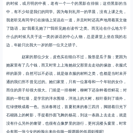
的时候，或月明的中夜，老有一个一个的黑影在徘徊；这些黑影的当
中，有不少却是我们的同学。因为每到礼拜一的早晨，没有上课之先，
我老听见有同学们在操场上笑说在一道，并且时时还高声地用着英文做
了隐语，如“我看见她了!”“我听见她在读书”之类。而无论在什么地方干
什么的时候凡关于这一类的谈话的中心人物，总是课堂上坐在我的右
边，年龄只比我大一岁的那一位天之骄子。
赵家的那位少女，皮色实在细白不过，脸形是瓜子脸；更因为
她家里有了几个钱，而又时常上上海她叔父那里去走动的缘故，衣服式
样的新异，自然可以不必说，就是做衣服的材料之类，也都是当时未开
通的我们所不曾见过的。她们家里，只有一位寡母和一个年轻的女仆，
而住的房子却很大很大。门前是一排柳树，柳树下还杂种着些鲜花；对
面的一带红墙，是学宫的泮水围墙，泮池上的大树，枝叶垂到了墙外，
红绿便映成着一色。当浓春将过，首夏初来的春三四月，脚踏着日光下
石砌路上的树影，手捉着扑面飞舞的杨花，到这一条路上去走走，就是
没有什么另外的奢望，也很有点像梦里的游行，更何况楼头窗里，时常
会有那一张少女的粉脸出来向你抛一眼两眼的低眉斜视呢!