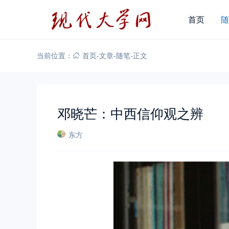
首页
随
当前位置：
首页
-
文章
-
随笔
-
正文
邓晓芒：中西信仰观之辨
东方