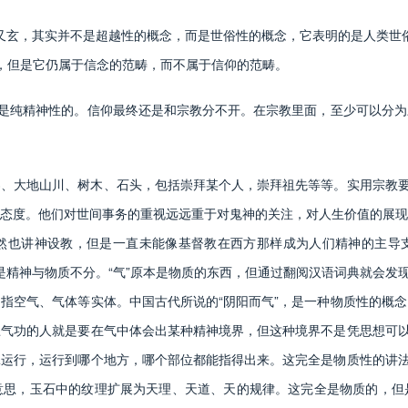
又玄，其实并不是超越性的概念，而是世俗性的概念，它表明的是人类世俗生
为抽象，但是它仍属于信念的范畴，而不属于信仰的范畴。
是纯精神性的。信仰最终还是和宗教分不开。在宗教里面，至少可以分为
大地山川、树木、石头，包括崇拜某个人，崇拜祖先等等。实用宗教要比
态度。他们对世间事务的重视远远重于对鬼神的关注，对人生价值的展现
然也讲神设教，但是一直未能像基督教在西方那样成为人们精神的主导
点是精神与物质不分。“气”原本是物质的东西，但通过翻阅汉语词典就会发
指空气、气体等实体。中国古代所说的“阴阳而气”，是一种物质性的概
气功的人就是要在气中体会出某种精神境界，但这种境界不是凭思想可以
运行，运行到哪个地方，哪个部位都能指得出来。这完全是物质性的讲法
意思，玉石中的纹理扩展为天理、天道、天的规律。这完全是物质的，但