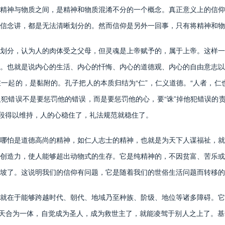
精神与物质之间，是精神和物质混淆不分的一个概念。真正意义上的信仰
信念讲，都是无法清晰划分的。然而信仰是另外一回事，只有将精神和物
分，认为人的肉体受之父母，但灵魂是上帝赋予的，属于上帝。这样一
。也就是说内心的生活、内心的忏悔、内心的道德观、内心的自由意志以
一起的，是黏附的。孔子把人的本质归结为“仁”，仁义道德。“人者，仁
犯错误不是要惩罚他的错误，而是要惩罚他的心，要“诛”掉他犯错误的责
手段得以维持，人的心稳住了，礼法规范就稳住了。
怕是道德高尚的精神，如仁人志士的精神，也就是为天下人谋福祉，就
创造力，使人能够超出动物式的生存。它是纯精神的，不因贫富、苦乐或
坡了。这说明我们的信仰有问题，它是随着我们的世俗生活问题而转移的
在于能够跨越时代、朝代、地域乃至种族、阶级、地位等诸多障碍。它
与天合为一体，自觉成为圣人，成为救世主了，就能凌驾于别人之上了。