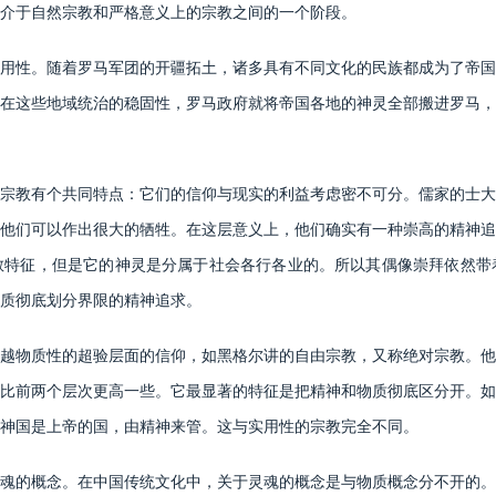
是介于自然宗教和严格意义上的宗教之间的一个阶段。
性。随着罗马军团的开疆拓土，诸多具有不同文化的民族都成为了帝国
在这些地域统治的稳固性，罗马政府就将帝国各地的神灵全部搬进罗马，
教有个共同特点：它们的信仰与现实的利益考虑密不可分。儒家的士大
他们可以作出很大的牺牲。在这层意义上，他们确实有一种崇高的精神追
教特征，但是它的神灵是分属于社会各行各业的。所以其偶像崇拜依然带
质彻底划分界限的精神追求。
物质性的超验层面的信仰，如黑格尔讲的自由宗教，又称绝对宗教。他
比前两个层次更高一些。它最显著的特征是把精神和物质彻底区分开。如
神国是上帝的国，由精神来管。这与实用性的宗教完全不同。
的概念。在中国传统文化中，关于灵魂的概念是与物质概念分不开的。