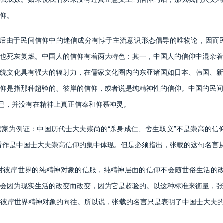
仰。
以后由于民间信仰中的迷信成分有悖于主流意识形态倡导的唯物论，因而
也死灰复燃。中国人的信仰有着两大特色：其一，中国人的信仰中混杂着
统文化具有强大的辐射力，在儒家文化圈内的东亚诸国如日本、韩国、新
仰是指那种超验的、彼岸的信仰，或者说是纯精神性的信仰。中国的民间
而已，并没有在精神上真正信奉和仰慕神灵。
为例证：中国历代士大夫崇尚的“杀身成仁、舍生取义”不是崇高的信仰
看作是中国士大夫崇高信仰的集中体现。但是必须指出，张载的这句名言
岸世界的纯精神对象的信服，纯精神层面的信仰不会随世俗生活的改变
会因为现实生活的改变而改变，因为它是超验的。以这种标准来衡量，张
彼岸世界精神对象的向往。所以说，张载的名言只是表明了中国士大夫的某种