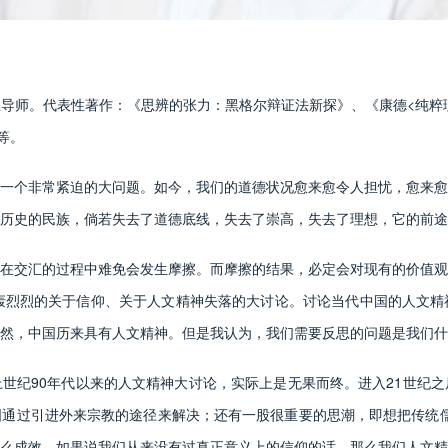
。代表性著作：《思辨的张力：黑格尔辩证法新探》、《康德<纯粹理性
等。
个非常紧迫的大问题。如今，我们的道德状况愈来愈令人担忧，愈来愈
历史的民族，倘若失去了道德底线，失去了崇高，失去了理想，它的前途
交汇的过程中难免会发生摩擦。而摩擦的结果，必定会对现有的价值观
轰烈烈的关于信仰、关于人文精神失落的大讨论。讨论当代中国的人文精
然，中国历来具有人文精神。但是我认为，我们需要反思的问题是我们什
纪90年代以来的人文精神大讨论，实际上是无果而终。进入21世纪之
通过引进外来宗教的途径来解决；还有一股很重要的思潮，即想把传统儒学
么成效。如果说我们从来没有过真正意义上的信仰的话，那么我们人文精