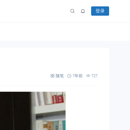
登录
随笔
7年前
727