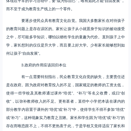
体现在平常的学习活动中，要“成为你自己”，唯有如此才能“自由发展”，
而不至于成为教育生产线上的一个零件。
要逐步使民众具有教育文化自觉。我国大多数家长在对待孩子
的教育问题上是存在误区的。家长让孩子从小就置身于知识的被动接受
之中，尽可能多学知识，哪怕以牺牲学生的童趣为代价。直到孩子上中
学，家长想到的仅仅是升大学，而且要上好大学。少有家长能够想到如
何让孩子“自由发展”。
3.政府的作用应该回归本位
有一点需要特别指出，民众教育文化自觉的缺失，主要责任还
是在政府。因为政府对教育投入的不足，国家规定的教师的工资太低，
使得一些学校及其教师通过课外“培优”、“补习”等名义收费，或曰“创
收”，以弥补教师收入的不足。更有甚者，某些中小学把本该在课内的
部分教学内容置于课外的“培优”或“补习”中，使得学生不得不参加“培优”
或“补习”，这种现象实乃教育之丑陋。家长和学生因为“培优”或“补习”的
存在而唯恐跟不上，不得不更热衷于此，于是学校又觉得适应了家长和