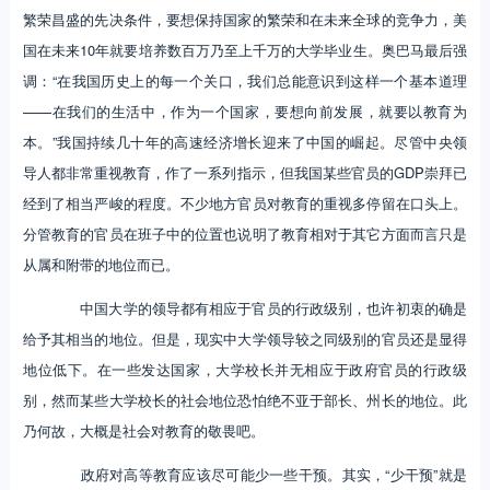
繁荣昌盛的先决条件，要想保持国家的繁荣和在未来全球的竞争力，美
国在未来10年就要培养数百万乃至上千万的大学毕业生。奥巴马最后强
调：“在我国历史上的每一个关口，我们总能意识到这样一个基本道理
——在我们的生活中，作为一个国家，要想向前发展，就要以教育为
本。”我国持续几十年的高速经济增长迎来了中国的崛起。尽管中央领
导人都非常重视教育，作了一系列指示，但我国某些官员的GDP崇拜已
经到了相当严峻的程度。不少地方官员对教育的重视多停留在口头上。
分管教育的官员在班子中的位置也说明了教育相对于其它方面而言只是
从属和附带的地位而已。
中国大学的领导都有相应于官员的行政级别，也许初衷的确是
给予其相当的地位。但是，现实中大学领导较之同级别的官员还是显得
地位低下。在一些发达国家，大学校长并无相应于政府官员的行政级
别，然而某些大学校长的社会地位恐怕绝不亚于部长、州长的地位。此
乃何故，大概是社会对教育的敬畏吧。
政府对高等教育应该尽可能少一些干预。其实，“少干预”就是