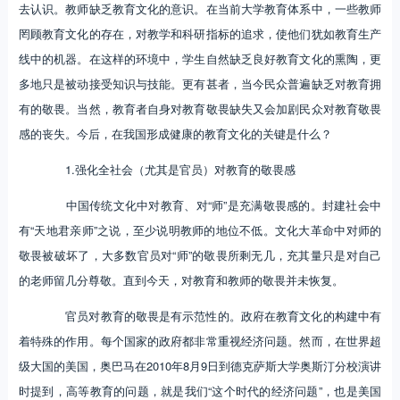
去认识。教师缺乏教育文化的意识。在当前大学教育体系中，一些教师
罔顾教育文化的存在，对教学和科研指标的追求，使他们犹如教育生产
线中的机器。在这样的环境中，学生自然缺乏良好教育文化的熏陶，更
多地只是被动接受知识与技能。更有甚者，当今民众普遍缺乏对教育拥
有的敬畏。当然，教育者自身对教育敬畏缺失又会加剧民众对教育敬畏
感的丧失。今后，在我国形成健康的教育文化的关键是什么？
1.强化全社会（尤其是官员）对教育的敬畏感
中国传统文化中对教育、对“师”是充满敬畏感的。封建社会中
有“天地君亲师”之说，至少说明教师的地位不低。文化大革命中对师的
敬畏被破坏了，大多数官员对“师”的敬畏所剩无几，充其量只是对自己
的老师留几分尊敬。直到今天，对教育和教师的敬畏并未恢复。
官员对教育的敬畏是有示范性的。政府在教育文化的构建中有
着特殊的作用。每个国家的政府都非常重视经济问题。然而，在世界超
级大国的美国，奥巴马在2010年8月9日到德克萨斯大学奥斯汀分校演讲
时提到，高等教育的问题，就是我们“这个时代的经济问题”，也是美国