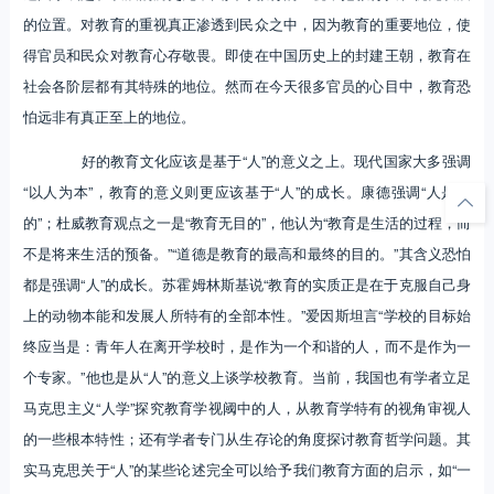
的位置。对教育的重视真正渗透到民众之中，因为教育的重要地位，使
得官员和民众对教育心存敬畏。即使在中国历史上的封建王朝，教育在
社会各阶层都有其特殊的地位。然而在今天很多官员的心目中，教育恐
怕远非有真正至上的地位。
好的教育文化应该是基于“人”的意义之上。现代国家大多强调
“以人为本”，教育的意义则更应该基于“人”的成长。康德强调“人是目
的”；杜威教育观点之一是“教育无目的”，他认为“教育是生活的过程，而
不是将来生活的预备。”“道德是教育的最高和最终的目的。”其含义恐怕
都是强调“人”的成长。苏霍姆林斯基说“教育的实质正是在于克服自己身
上的动物本能和发展人所特有的全部本性。”爱因斯坦言“学校的目标始
终应当是：青年人在离开学校时，是作为一个和谐的人，而不是作为一
个专家。”他也是从“人”的意义上谈学校教育。当前，我国也有学者立足
马克思主义“人学”探究教育学视阈中的人，从教育学特有的视角审视人
的一些根本特性；还有学者专门从生存论的角度探讨教育哲学问题。其
实马克思关于“人”的某些论述完全可以给予我们教育方面的启示，如“一