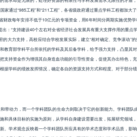
需求却是无限的，处理好资源的有限性与学科发展需求无限性的矛盾，
家通过“985工程”和“211工程”，各省级政府通过重点学科工程都加
年，省财政每年安排不低于10亿元的专项资金，用6年时间分两期实施优
确提出：“支持建设40个左右对全省经济社会发展具有重大支撑作用的重点
政府的大力支持，高校应结合学校发展实际，建立“相对确定、竞争滚动”
和教育部学科平台所依托的学科及其后备学科，给予强力支持，凸显其对
把支持资金作为增强其自身造血功能的引导性资金，促使其办出特色，充
根据学科的绩效发挥情况，确定各自的资源支持方式和程度。对于部分绩
动力，而一个学科团队的生命力则取决于它的创新能力。学科团队由“组
施和具体目标的实施为原则，从学科自身建设需要出发，拓展研究领域，
新。学术观念反映着一个学科团队所应具有的学术态度和学术品质，影响