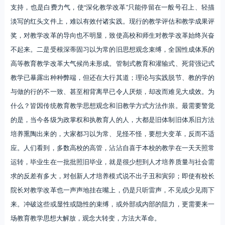
支持，也是白费力气，使“深化教学改革”只能停留在一般号召上、轻描
淡写的红头文件上，难以有效付诸实践。现行的教学评估和教学成果评
奖，对教学改革的导向也不明显，致使高校和师生对教学改革始终兴奋
不起来。二是受根深蒂固习以为常的旧思想观念束缚，全国性成体系的
高等教育教学改革大气候尚未形成。管制式教育和灌输式、死背强记式
教学已暴露出种种弊端，但还在大行其道；理论与实践脱节、教的学的
与做的行的不一致、甚至相背离早已令人厌烦，却改而难见大成效。为
什么？皆因传统教育教学思想观念和旧教学方式方法作祟。最需要警觉
的是，当今各级为政掌权和执教育人的人，大都是旧体制旧体系旧方法
培养熏陶出来的，大家都习以为常、见怪不怪，要想大变革，反而不适
应。人们看到，多数高校的高管，沾沾自喜于本校的教学在一天天照常
运转，毕业生在一批批照旧毕业，就是很少想到人才培养质量与社会需
求的反差有多大，对创新人才培养模式说不出子丑和寅卯；即使有校长
院长对教学改革也一声声地挂在嘴上，仍是只听雷声，不见或少见雨下
来。冲破这些或显性或隐性的束缚，或外部或内部的阻力，更需要来一
场教育教学思想大解放，观念大转变，方法大革命。