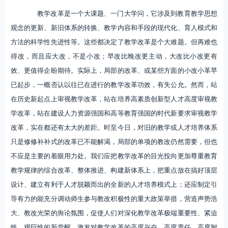
教学改革是一个大课题、一门大学问，它涉及到教育教学思想
观念的更新、新旧体系的转换、教学内容和手段的现代化、育人模式和
方法的科学性先进性等。这些都决定了教学改革是个大难题。但再难也
得改，而且应大改，不是小改；早改比晚改更主动，大改比小改更有
效、更值得企盼期待。实际上，局部的改革、或某些方面的小改小革早
已起步，一概否认以往已在进行的教学改革功效，有失公允。然而，站
在历史新起点上审视教学改革，站在培养高素质创新型人才高度审视教
学改革，站在建设人力资源强国和高等教育强国的时代新要求审视教学
改革，实在都还有太大的差距。时至今日，对旧的教学或人才培养体系
只是修修补补式的改革已不能解渴，局部的单项的教改仍然需要，但也
不应是主要的着眼用力处。我们应把教学改革的目光投向更加尊重教育
教学规律的综合改革、整体推进、构建新体系上，把重点放在搞好顶层
设计、建立有利于人才脱颖而出的全新的人才培养模式上；还应制定引
导有力的能充分调动师生参与教改积极性的重大政策举措，营造声势浩
大、教改光荣的舆论氛围，促使人们对深化教学改革极端重要性、紧迫
性、艰巨性的新觉醒，激发对教学改革的高度兴奋、高度责任、高度智