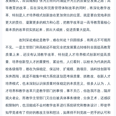
发展模式，应由规模扩张为主转向内涵提升为主的质量型发展之路；高
等教育的改革，应在深化和完善管理体制改革的同时，将深化教学改
革、特别是人才培养模式创新放在更加突出的位置。就是要自觉地承担
更大的责任、凝聚更多的精力和心思，把教学改革这一高等教育最核心
最本质的改革切实抓起来，抓出大成效，促进质量大提高。
改到深处难处是教学，难在何处？归因很多，有两点不可视而
不见。一是主管部门和高校还不能完全把发展重点转移到全面提高教育
质量上来，还没有认清教学改革、特别是人才培养模式创新对提高质
量、培养创新型人才的重要性、紧迫性。人们看到，以校长为代表的高
校各级领导，都在为保稳定、保运转、扩规模、跑项目、搞科技创新等
东奔西闯，就是不能集中精力系统谋划思考保质量、抓教改、创新人才
培养模式，也未深刻认识保质量对保稳定的本质意义。很多人认为，人
才培养和教学改革只是教学部门的事情，事不关己，你急我不急，隔岸
观火者众。而教学主管部门又往往被具体事务缠绕，分身乏术，还感叹
权限制约，也没能或不会对教学改革进行系统研究和整体设计；即使早
知早觉者有了些好的教改主张和想法，如果得不到党政一把手的认可和