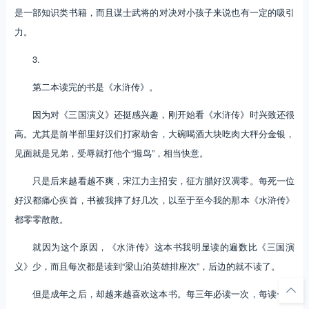
是一部知识类书籍，而且谋士武将的对决对小孩子来说也有一定的吸引
力。
3.
第二本读完的书是《水浒传》。
因为对《三国演义》还挺感兴趣，刚开始看《水浒传》时兴致还很
高。尤其是前半部里好汉们打家劫舍，大碗喝酒大块吃肉大秤分金银，
见面就是兄弟，受辱就打他个“撮鸟”，相当快意。
只是后来越看越不爽，宋江力主招安，征方腊好汉凋零。每死一位
好汉都痛心疾首，书被我摔了好几次，以至于至今我的那本《水浒传》
都零零散散。
就因为这个原因，《水浒传》这本书我明显读的遍数比《三国演
义》少，而且每次都是读到“梁山泊英雄排座次”，后边的就不读了。
但是成年之后，却越来越喜欢这本书。每三年必读一次，每读一次