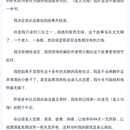
列长长的书单作为课外阅读推荐书目。《老人与海》或许是其中最薄的
一本书。
我决定就从这最短的故事开始读。
但是我只读到三分之一，就感到索然无味。这个故事实在太无聊
了，一个老人，一条船，然后就是那甚至连鱼都没有的大海。
我没有继续读完，我觉得海明威的作者简介都比这个故事更有情节
起伏。
我想如果不是那长达十多年的无聊的高校生活，我是不会再翻开这
本薄薄的小册子了。甚至如果我有机会谈几次恋爱，我今生可能就和海
明威无缘了。
即使多年以后我在敲这篇文章时，我依然记得第一次读完《老人与
海》的那个午后。
命运使老人贫困、衰老、疲惫、病痛，让他等待84天一无所获，让
他遭遇鲨鱼围攻而一夜失其所有。这和当时我的困境是多么相似。