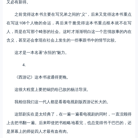
又必有新得。
之前觉得这本书主要在写兄弟之间的“义”，后来又觉得这本书重点
在写这108个人物的命运，再后来干脆觉得这本书重点根本就不在写
人，而是在写那个畸形的社会。这时才渐渐明白这一个悲情故事的内在
含义，甚至还会拿现在社会上发生的一些事跟书中的情节比较。
这才是一本名著“永恒的”魅力。
4.
《西游记》这本书读通得更晚。
这很大程度上要把锅扔给已故的杨洁导演。
我相信我们这一代人都是看着电视剧版西游记长大的。
这部剧实在是太经典了，在一遍一遍看电视剧的同时，一直没顾得
上去把书翻一遍。后来即使把书粗略地看完，也总觉得书干巴巴的，还
是屏幕上的师徒四人才最有血有肉。