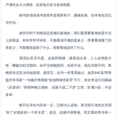
严谨性会大大增强，此类地方应当舍得割爱。
校书攻错或读书攻错本是我辈积习，极难改易。但作者在后记
当中说：
做学问时个别错误总是难以避免的，我们最需要避免的是方法
上的错误。有时作学术评价，不能看他不懂的是多少，而要看他懂了的
有多少；不能看他说错了什么，而要看他说对了什么。
我深以其言为是。这如同猜谜，谜底说出来，人人会恍然大
悟，唏嘘当初没想到，似乎当初能想到；但若不说，他总归想不到。寒
柳堂诗尤其当作如是观。感其言，此书一些零星缺点，如页640笺“阿母
筵开争骂座”一句抛开李商隐“瑶池阿母绮床开”不引，舍近求远引刘禹锡
《步虚词》“阿母种桃云海际，花落子成二千岁”之类，皆属小处，不必
多举。
惟不以诗名为目录一点，已闻为人诟病。复旦陈引弛先生所谓
“听了好朋友的一个坏主意”，是也，此颇不便查检。而文辉此举亦有一