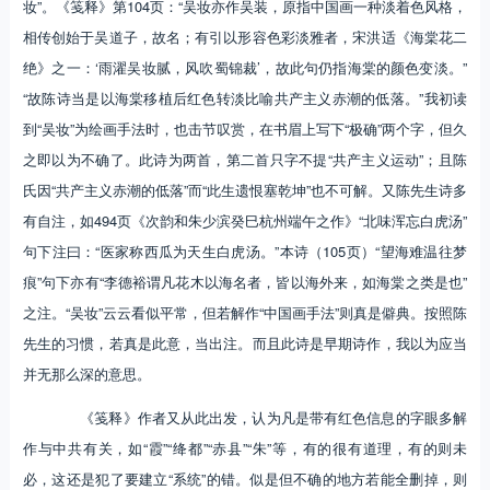
妆”。《笺释》第104页：“吴妆亦作吴装，原指中国画一种淡着色风格，
相传创始于吴道子，故名；有引以形容色彩淡雅者，宋洪适《海棠花二
绝》之一：‘雨濯吴妆腻，风吹蜀锦裁’，故此句仍指海棠的颜色变淡。”
“故陈诗当是以海棠移植后红色转淡比喻共产主义赤潮的低落。”我初读
到“吴妆”为绘画手法时，也击节叹赏，在书眉上写下“极确”两个字，但久
之即以为不确了。此诗为两首，第二首只字不提“共产主义运动”；且陈
氏因“共产主义赤潮的低落”而“此生遗恨塞乾坤”也不可解。又陈先生诗多
有自注，如494页《次韵和朱少滨癸巳杭州端午之作》“北味浑忘白虎汤”
句下注曰：“医家称西瓜为天生白虎汤。”本诗（105页）“望海难温往梦
痕”句下亦有“李德裕谓凡花木以海名者，皆以海外来，如海棠之类是也”
之注。“吴妆”云云看似平常，但若解作“中国画手法”则真是僻典。按照陈
先生的习惯，若真是此意，当出注。而且此诗是早期诗作，我以为应当
并无那么深的意思。
《笺释》作者又从此出发，认为凡是带有红色信息的字眼多解
作与中共有关，如“霞”“绛都”“赤县”“朱”等，有的很有道理，有的则未
必，这还是犯了要建立“系统”的错。似是但不确的地方若能全删掉，则