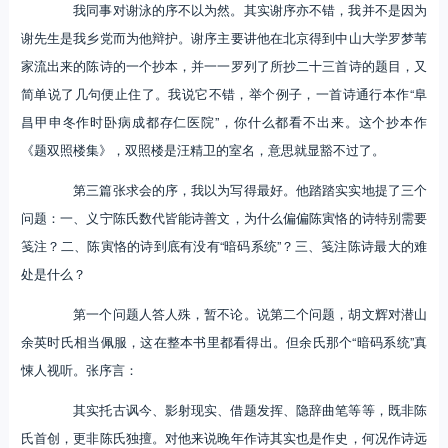
我同事对谢泳的序不以为然。其实谢序亦不错，我并不是因为
谢先生是我乡党而为他辩护。谢序主要讲他在北京得到中山大学罗梦苇
家流出来的陈诗的一个抄本，并一一罗列了所抄二十三首诗的题目，又
简单说了几句便止住了。我说它不错，举个例子，一首诗通行本作“阜
昌甲申冬作时卧病成都存仁医院”，你什么都看不出来。这个抄本作
《题双照楼集》，双照楼是汪精卫的室名，意思就显豁不过了。
第三篇张求会的序，我以为写得最好。他踏踏实实地提了三个
问题：一、义宁陈氏数代皆能诗善文，为什么偏偏陈寅恪的诗特别需要
笺注？二、陈寅恪的诗到底有没有“暗码系统”？三、笺注陈诗最大的难
处是什么？
第一个问题人答人殊，暂不论。说第二个问题，胡文辉对潜山
余英时氏相当佩服，这在整本书里都看得出。但余氏那个“暗码系统”真
悚人视听。张序言：
其实托古讽今、影射现实、借题发挥、隐辞曲笔等等，既非陈
氏首创，更非陈氏独擅。对他来说晚年作诗其实也是作史，何况作诗远