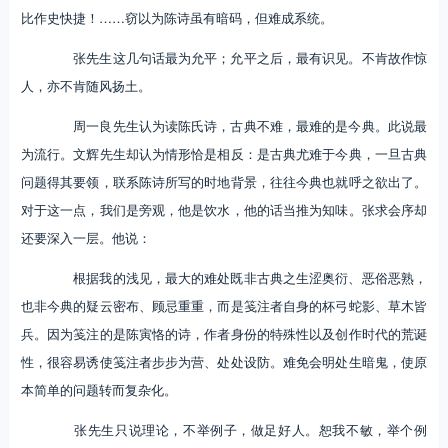
比作史快捷！……窃以为陈诗虽有暗码，但难成系统。
张先生这几句话最为允平；允平之后，最有识见。不肯故作惊
人，亦不肯随风扬土。
周一良先生认为读陈氏诗，古典不难，最难的是今典。此说最
为流行。文辉先生却认为情形恰是相反：是古典尤难于今典，一旦古典
问题得其要领，联系陈诗所写的时地背景，往往今典也就呼之欲出了。
对于这一点，我们是旁观，他是饮水，他的话当推为知味。张求会序却
还要深入一层。他说：
根据我的浅见，最大的难处既非古典之生涩奥衍、恶俗恶熟，
也非今典的疑云密布、顾忌重重，而是笺注者自身的杯弓蛇影、草木皆
兵。因为笺注的是陈寅恪的诗，作者身份的特殊性以及创作时代的荒诞
性，很容易诱使笺注者步步为营、处处设防。难免会明处生暗鬼，使原
本简单的问题转而复杂化。
张先生只说理论，不举例子，做足好人。恕我不敏，举个例