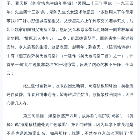
子。蒋天枢《陈寅恪先生编年事辑》“民国二十三年甲戌（一九三四
年）先生四十三岁”条，录陈先生长女流求笔记云：“多数周末下午母亲
带我和二妹小彭进城看望祖父。父亲星期六上午到东交民巷学梵文，后
即回姚家胡同祖父寓所团聚。然后父亲和母亲带我们姊妹一同乘校车返
清华园。”散原老人本年八十二岁，仍寓姚家胡同。而陈寅恪一家过着
安静、令人羡慕的生活。这是表面。越明年，到春天，《陈寅恪诗存》
中有《燕京西郊吴氏园海棠》（一题作《吴氏园海棠二首》之一），开
首第一句“此生遗恨塞乾坤”如平地惊雷，反映了内心的极不平静。全诗
云：
此生遗恨塞乾坤，照眼西园更断魂。蜀道移根销绛靥，吴妆流
眄伴黄昏。寻春只博来迟悔，望海难温往梦痕。欲折繁枝倍惆怅，天涯
心赏几人存。
第三句易懂，海棠原盛产四川，故亦称“川红”或“蜀客”。《笺
释》说“海棠移植他处则红色减退”。第四句难懂，因为我拿不准吴地是
不是也是以海棠出名。如果那样，就通，不然在燕京怎么写到了“吴