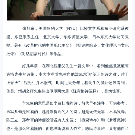
张旭东，美国纽约大学（NYU）比较文学系和东亚研究系教
授、东亚系系主任，北京大学、华东师范大学、日本东京大学访问教
授。著有《改革时代的中国现代主义》《批评的踪迹：文化理论与文化
批评》《对话启蒙时代》等作品。
好几年前，在湖北程巢父先生一篇文章中，看到他起意笺证陈
寅恪先生的诗集，南大卞孝萱先生向他泼凉水说“笺证陈诗之难，难于
上青天”，程先生并不服气。时间过去数年，程先生的笺证还没看到，
倒是广州胡文辉先生捧出厚厚两大册《陈寅恪诗笺释》，是为惊喜。
卞先生的意思是如李白杜甫的诗，前代早有注释，可供参考，
再写几句是容易的；越是靠得近的人的诗，越是无依无靠，不易笺释。
陈三立、郑孝胥的诗便没听说有人来笺；《槐聚诗存》和《梦苕庵诗》
也不是那么容易懂的，但也没听说有人作注。陈氏诗最难，又有他自己