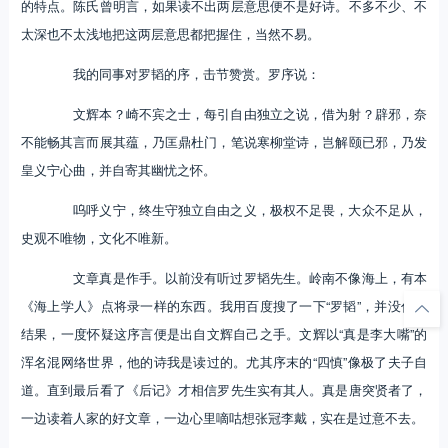
的特点。陈氏曾明言，如果读不出两层意思便不是好诗。不多不少、不
太深也不太浅地把这两层意思都把握住，当然不易。
我的同事对罗韬的序，击节赞赏。罗序说：
文辉本？崎不宾之士，每引自由独立之说，借为射？辟邪，奈
不能畅其言而展其蕴，乃匡鼎杜门，笔说寒柳堂诗，岂解颐已邪，乃发
皇义宁心曲，并自寄其幽忧之怀。
呜呼义宁，终生守独立自由之义，极权不足畏，大众不足从，
史观不唯物，文化不唯新。
文章真是作手。以前没有听过罗韬先生。岭南不像海上，有本
《海上学人》点将录一样的东西。我用百度搜了一下“罗韬”，并没什么
结果，一度怀疑这序言便是出自文辉自己之手。文辉以“真是李大嘴”的
浑名混网络世界，他的诗我是读过的。尤其序末的“四慎”像极了夫子自
道。直到最后看了《后记》才相信罗先生实有其人。真是唐突贤者了，
一边读着人家的好文章，一边心里嘀咕想张冠李戴，实在是过意不去。