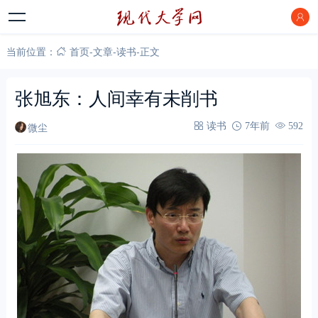
当前位置：
首页
-
文章
-
读书
-
正文
张旭东：人间幸有未削书
微尘
读书
7年前
592