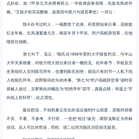
点好处。如《甲辰元旦余撰春联云：“丰收南亩春前雨，先放东风岭外
梅。”又除夕前买花数株，故第四句第六句述其事也》一诗云：
我今自号过时人，一榻萧然了此身。药里那知来日事，花枝犹
忆去年春。北风凄紧逢元旦，南亩丰登卜甲辰。闭户高眠辞贺客，任他
嗤笑任他嗔。
第七句下，笺云：“陈氏在1958年受到大字报批判后，与中山
大学关系很僵，对校方绝大部分来访者一概拒见。此年春节，学校及历
史系组织人员到陈宅拜年，也遭到陈氏拒绝；据说只有刘节一人私下闯
入给陈氏拜年。此即陈诗此句的本事。”第七句“闭户高眠辞贺客”读时容
易被人放过，文辉将此诗概括为“拒绝拜年”四字，真能点睛；韩退之“字
向纸上皆轩昂”，此之谓也。
最后想说，不知程巢父先生的笺证做到什么程度，若能对胡著
不买、不看、不参考、不打听，一意把“程注”做完，两部笺释足为学林
佳话。后人可比对而读，而程、胡二位同为陈氏功臣则无疑意。